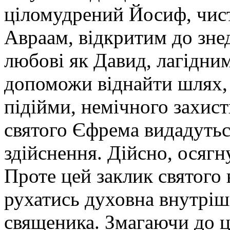
ціломудрений Йосиф, чист
Авраам, відкритим до зне
любові як Давид, лагідни
допоможи віднайти шлях, 
підійми, немічного захис
святого Єфрема видадутьс
здійснення. Дійсно, осягн
Проте цей заклик святого 
рухатись духовна внутрі
священика. Змагаючи до ц