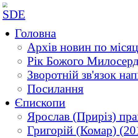
Головна
Архів новин
по місяц
Рік Божого Милосер
Зворотній зв'язок
нап
Посилання
Єпископи
Ярослав (Приріз)
пра
Григорій (Комар)
(20