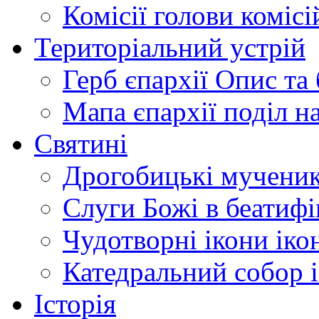
Комісії
голови комісі
Територіальний устрій
Герб єпархії
Опис та 
Мапа єпархії
поділ н
Святині
Дрогобицькі мучени
Слуги Божі
в беатиф
Чудотворні ікони
іко
Катедральний собор
Історія