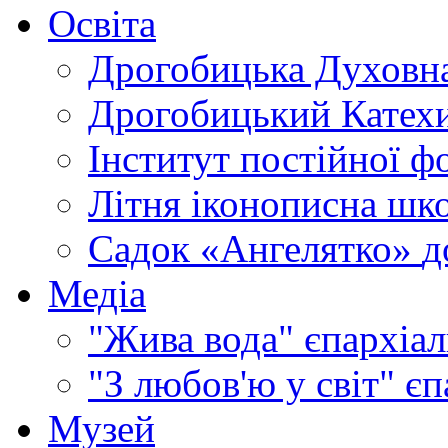
Освіта
Дрогобицька Духовна
Дрогобицький Катехи
Інститут постійної ф
Літня іконописна шк
Садок «Ангелятко»
д
Медіа
"Жива вода"
єпархіал
"З любов'ю у світ"
єп
Музей