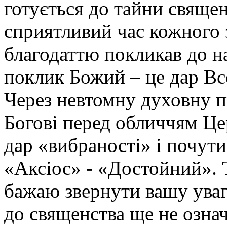
готується до тайни священ
сприятливий час кожного 
благодаттю покликав до на
поклик Божий – це дар Вс
Через невтомну духовну 
Богові перед обличчям Це
дар «вибраності» і почут
«Аксіос» - «Достойний». Т
бажаю звернути вашу уваг
до священства ще не озна