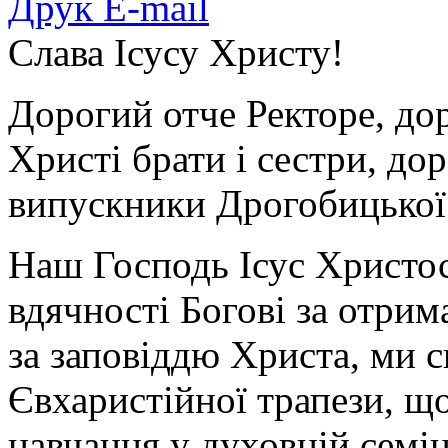
Друк
E-mail
Слава Ісусу Христу!
Дорогий отче Ректоре, дор
Христі брати і сестри, дор
випускники Дрогобицької 
Наш Господь Ісус Христос 
вдячності Богові за отрим
за заповіддю Христа, ми с
Євхаристійної трапези, що
навчання у духовній семі