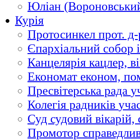
Юліан (Вороновськи
Курія
Протосинкел
прот. д
Єпархіальний собор
Канцелярія
кацлер, в
Економат
економ, по
Пресвітерська рада
у
Колегія радників
учас
Суд
судовий вікарій, с
Промотор справедлив