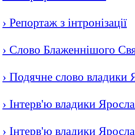
› Репортаж з інтронізації
› Слово Блаженнішого Свят
› Подячне слово владики 
› Інтерв'ю владики Яросл
› Інтерв'ю владики Яросл