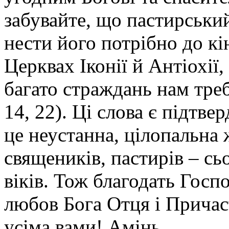
забувайте, що пастирськи
нести його потрібно до кі
Церквах Іконії й Антіохії,
багато страждань нам треб
14, 22). Ці слова є підтв
це неустанна, цілопальна 
священиків, пастирів – сьо
віків. Тож благодать Госп
любов Бога Отця і Причас
усіма вами! Амінь.