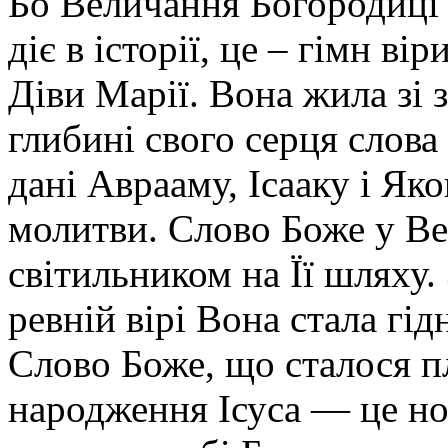
Бо Величання Богородиці –
діє в історії, це – гімн ві
Діви Марії. Вона жила зі 
глибині свого серця слова
дані Аврааму, Ісааку і Яко
молитви. Слово Боже у Ве
світильником на Її шляху. 
ревній вірі Вона стала гі
Слово Боже, що сталося п
народження Ісуса — це но