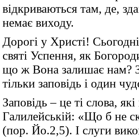
відкриваються там, де, зд
немає виходу.
Дорогі у Христі! Сьогодн
святі Успення, як Богород
що ж Вона залишає нам? 
тільки заповідь і один чу
Заповідь – це ті слова, які
Галилейській: «Що б не ск
(пор. Йо.2,5). І слуги вик