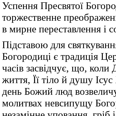
Успення Пресвятої Богоро
торжественне преображенн
в мирне переставлення і с
Підставою для святкуванн
Богородиці є традиція Цер
часів засвідчує, що, коли 
життя, Її тіло й душу Ісус
день Божий люд возвеличу
молитвах невсипущу Бого
незамінне уповання, гріб 