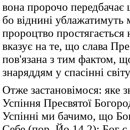
вона пророчо передбачає 
бо віднині ублажатимуть м
пророцтво простягається 
вказує на те, що слава Пре
пов'язана з тим фактом, 
знаряддям у спасінні світ
Отже застановімося: яке 
Успіння Пресвятої Богоро
Успінні ми бачимо, що Бо
Себе (пор. Йо 14,2); Бог 