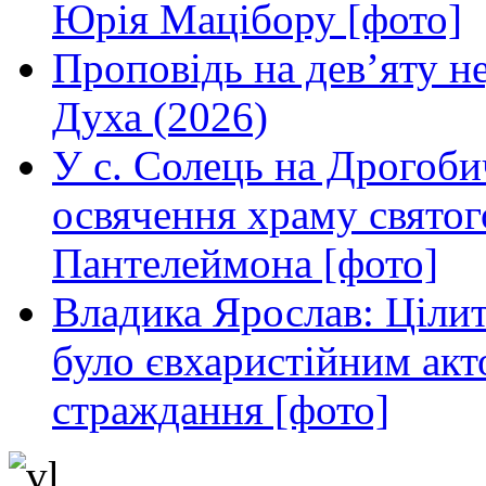
Юрія Мацібору [фото]
Проповідь на дев’яту н
Духа (2026)
У с. Солець на Дрогоби
освячення храму свято
Пантелеймона [фото]
Владика Ярослав: Ціли
було євхаристійним акт
страждання [фото]