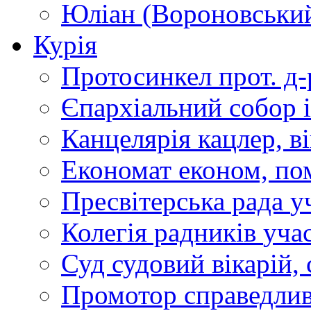
Юліан (Вороновськи
Курія
Протосинкел
прот. д
Єпархіальний собор
Канцелярія
кацлер, в
Економат
економ, по
Пресвітерська рада
у
Колегія радників
учас
Суд
судовий вікарій, с
Промотор справедлив