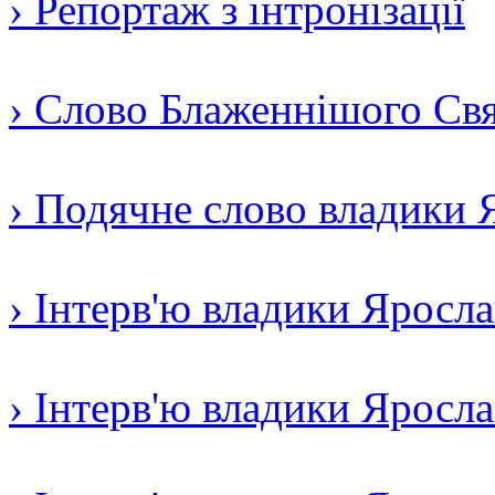
› Репортаж з інтронізації
› Слово Блаженнішого Свят
› Подячне слово владики 
› Інтерв'ю владики Яросл
› Інтерв'ю владики Яросл