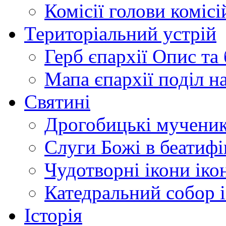
Комісії
голови комісі
Територіальний устрій
Герб єпархії
Опис та 
Мапа єпархії
поділ н
Святині
Дрогобицькі мучени
Слуги Божі
в беатиф
Чудотворні ікони
іко
Катедральний собор
Історія