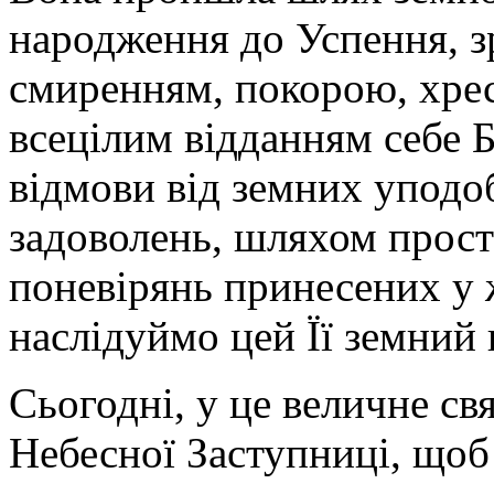
народження до Успення, з
смиренням, покорою, хре
всецілим відданням себе 
відмови від земних уподоб
задоволень, шляхом прост
поневірянь принесених у ж
наслідуймо цей Її земний
Сьогодні, у це величне св
Небесної Заступниці, щоб