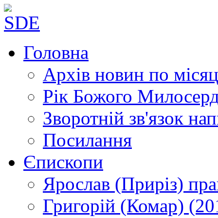
Головна
Архів новин
по місяц
Рік Божого Милосер
Зворотній зв'язок
нап
Посилання
Єпископи
Ярослав (Приріз)
пра
Григорій (Комар)
(20