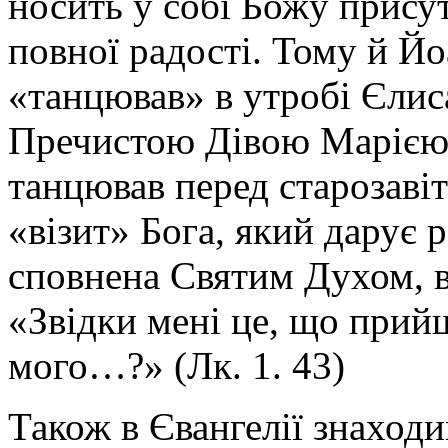
носить у собі Божу присут
повної радості. Тому й Йо
«танцював» в утробі Єлиса
Пречистою Дівою Марією:
танцював перед старозаві
«візит» Бога, який дарує р
сповнена Святим Духом, 
«Звідки мені це, що прий
мого…?» (Лк. 1. 43)
Також в Євангелії знаход