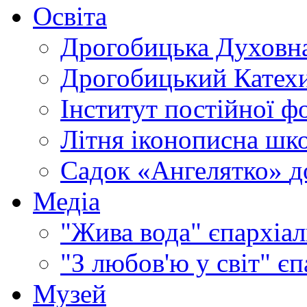
Освіта
Дрогобицька Духовна
Дрогобицький Катехи
Інститут постійної ф
Літня іконописна шк
Садок «Ангелятко»
д
Медіа
"Жива вода"
єпархіал
"З любов'ю у світ"
єп
Музей