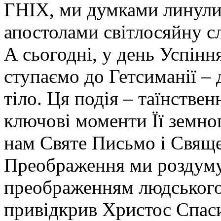
ГНІХ, ми думками линули 
апостолами світлосяйну с
А сьогодні, у день Успінн
ступаємо до Гетсиманії – д
тіло. Ця подія – таїнствен
ключові моменти Її земно
нам Святе Письмо і Свяще
Преображення ми роздуму
преображенням людського 
привідкрив Христос Спаси