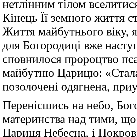
нетлінним тілом вселитися
Кінець Її земного життя с
Життя майбутнього віку, я
для Богородиці вже насту
сповнилося пророцтво пс
майбутню Царицю: «Стала 
позолочені одягнена, приу
Перенісшись на небо, Бог
материнства над тими, що 
Цариця Небесна, і Покров