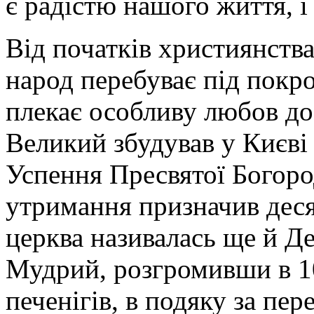
є радістю нашого життя, і
Від початків християнств
народ перебуває під покр
плекає особливу любов до
Великий збудував у Києві
Успення Пресвятої Богород
утримання призначив деся
церква називалась ще й Д
Мудрий, розгромивши в 1
печенігів, в подяку за пе