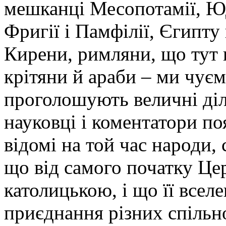
мешканці Месопотамії, Юде
Фригії і Памфілії, Єгипту 
Кирени, римляни, що тут п
крітяни й араби – ми чує
проголошують величні діла
науковці і коментатори п
відомі на той час народи,
що від самого початку Це
католицькою, і що її всел
приєднання різних спільно