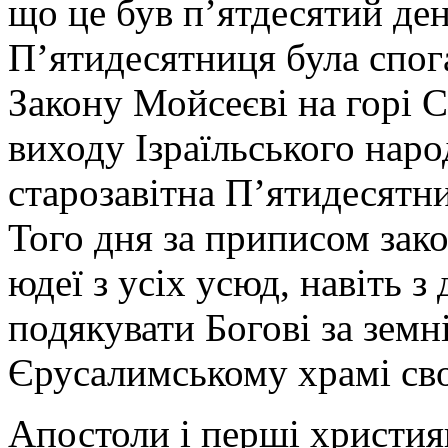
що це був п’ятдесятий ден
П’ятидесятниця була спо
Закону Мойсеєві на горі С
виходу Ізраїльського наро
старозавітна П’ятидесятни
Того дня за приписом за
юдеї з усіх усюд, навіть з
подякувати Богові за земн
Єрусалимському храмі св
Апостоли і перші христи