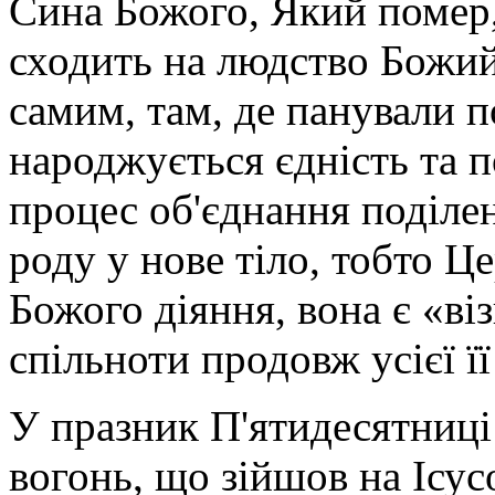
Сина Божого, Який помер, 
сходить на людство Божи
самим, там, де панували п
народжується єдність та 
процес об'єднання поділе
роду у нове тіло, тобто Ц
Божого діяння, вона є «в
спільноти продовж усієї її
У празник П'ятидесятниці
вогонь, що зійшов на Ісус