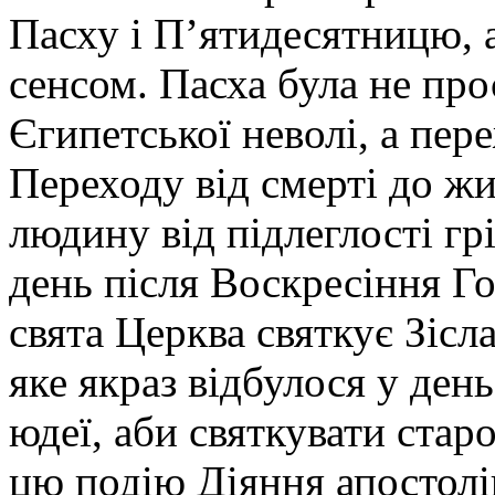
Пасху і П’ятидесятницю, 
сенсом. Пасха була не про
Єгипетської неволі, а пе
Переходу від смерті до жи
людину від підлеглості грі
день після Воскресіння Г
свята Церква святкує Зісл
яке якраз відбулося у ден
юдеї, аби святкувати ста
цю подію Діяння апостолі