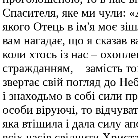
Спасителя, яке ми чули: 
якого Отець в ім'я моє зіш
вам нагадає, що я сказав в
коли хтось із нас – охоп
стражданням, – замість то
звертає свій погляд до Н
і знаходьмо в собі сили п
особи віруючі, то відчува
яка втішила і дала силу а
всіх часів свідчити Христа