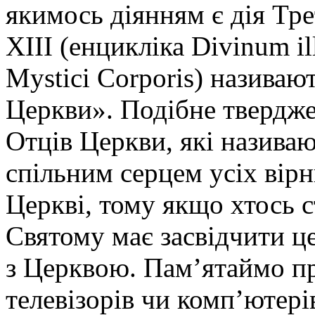
якимось діянням є дія Тр
XIII (енцикліка Divinum il
Mystici Corporis) назива
Церкви». Подібне твердже
Отців Церкви, які назива
спільним серцем усіх вірн
Церкві, тому якщо хтось с
Святому має засвідчити ц
з Церквою. Пам’ятаймо пр
телевізорів чи комп’ютері