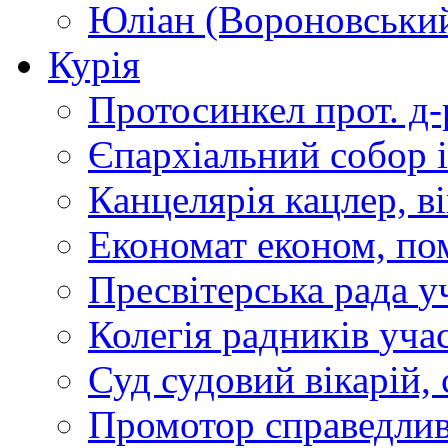
Юліан (Вороновськи
Курія
Протосинкел
прот. д
Єпархіальний собор
Канцелярія
кацлер, в
Економат
економ, по
Пресвітерська рада
у
Колегія радників
учас
Суд
судовий вікарій, с
Промотор справедлив