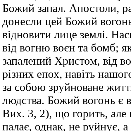
Божий запал. Апостоли, ра
донесли цей Божий вогонь
відновити лице землі. Нас
від вогню воєн та бомб; як
запалений Христом, від в
різних епох, навіть нашо
за собою зруйноване життя
людства. Божий вогонь є 
Вих. 3, 2), що горить, але
палає, однак, не руйнує, а