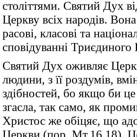
століттями. Святий Дух ві
Церкву всіх народів. Вона 
расові, класові та націон
сповідуванні Триєдиного 
Святий Дух оживляє Церкв
людини, з її роздумів, вмі
здібностей, бо якщо би це
згасла, так само, як пром
Христос же обіцяє, що ад
Церкви (пор. Мт.16,18). Ц