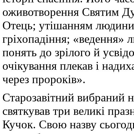
оживотворення Святим Ду
Отець; утішанням людини 
гріхопадіння; «ведення» 
понять до зрілого й усвід
очікування плекав і нади
через пророків».
Старозавітний вибраний 
святкував три великі праз
Кучок. Свою назву сьогодн