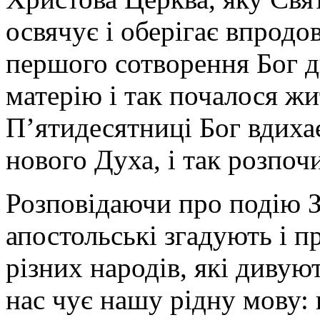
освячує і оберігає впродов
першого сотворення Бог д
матерію і так почалося жит
П’ятидесятниці Бог вдиха
нового Духа, і так розпоч
Розповідаючи про подію З
апостольські згадують і п
різних народів, які дивую
нас чує нашу рідну мову: п