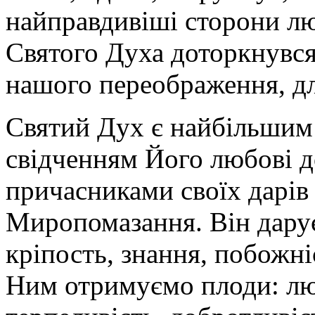
найправдивіші сторони л
Святого Духа доторкнувся
нашого переображення, дл
Святий Дух є найбільшим
свідченням Його любові до
причасниками своїх дарів
Миропомазання. Він дарує
кріпость, знання, побожніс
Ним отримуємо плоди: люб