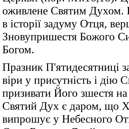
оживлене Святим Духом. В
в історії задуму Отця, ве
Зновупришестя Божого Си
Богом.
Празник П'ятидесятниці з
віри у присутність і дію 
призивати Його зшестя на н
Святий Дух є даром, що Х
випрошує у Небесного Отц