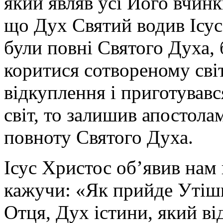
який являв усі Його вчинк
що Дух Святий водив Ісуса
були повні Святого Духа, 
коритися сотвореному світ
відкуплення і приготував
світ, то залишив апостола
повноту Святого Духа.
Ісус Христос об’явив нам
кажучи: «Як прийде Утіши
Отця, Дух істини, який від