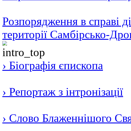
Розпорядження в справі ді
території Самбірсько-Дро
› Біографія єпископа
› Репортаж з інтронізації
› Слово Блаженнішого Свят