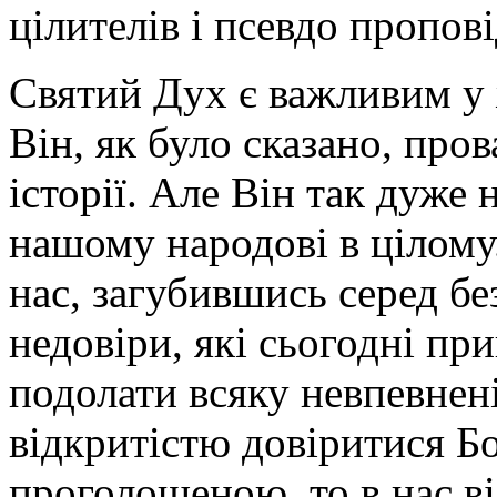
цілителів і псевдо пропов
Святий Дух є важливим у 
Він, як було сказано, про
історії. Але Він так дуже
нашому народові в цілому.
нас, загубившись серед бе
недовіри, які сьогодні пр
подолати всяку невпевненіс
відкритістю довіритися Бо
проголошеною, то в нас в