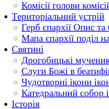
Комісії
голови комісі
Територіальний устрій
Герб єпархії
Опис та 
Мапа єпархії
поділ н
Святині
Дрогобицькі мучени
Слуги Божі
в беатиф
Чудотворні ікони
іко
Катедральний собор
Історія