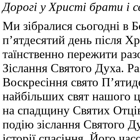
Дорогі у Христі брати і 
Ми зібралися сьогодні в Б
п’ятдесятий день після Х
таїнственно пережити раз
Зіслання Святого Духа. Ра
Воскресіння свято П’ятид
найбільших свят нашого 
на спадщину Святих Отці
подію зіслання Святого Д
історії спасіння. Його ча