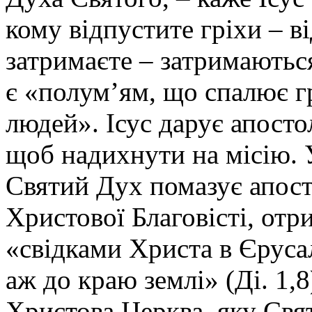
кому відпустите гріхи – в
затримаєте – затримаються
є «полум’ям, що спалює г
людей». Ісус дарує апосто
щоб надихнути на місію. 
Святий Дух помазує апост
Христової Благовісті, от
«свідками Христа в Єрусали
аж до краю землі» (Ді. 1,8
Христова Церква, яку Свя