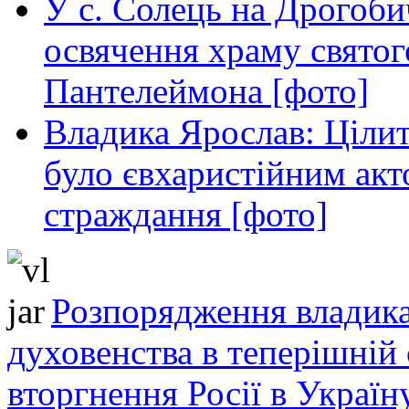
У с. Солець на Дрогоби
освячення храму свято
Пантелеймона [фото]
Владика Ярослав: Ціли
було євхаристійним акт
страждання [фото]
Розпорядження владика
духовенства в теперішній 
вторгнення Росії в Україн