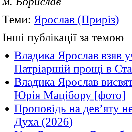
м. Борислав
Теми:
Ярослав (Приріз)
Інші публікації за темою
Владика Ярослав взяв у
Патріаршій прощі в Ста
Владика Ярослав висвя
Юрія Мацібору [фото]
Проповідь на дев’яту н
Духа (2026)