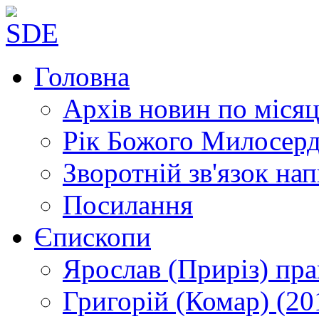
Головна
Архів новин
по місяц
Рік Божого Милосер
Зворотній зв'язок
нап
Посилання
Єпископи
Ярослав (Приріз)
пра
Григорій (Комар)
(20