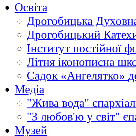
Освіта
Дрогобицька Духовна
Дрогобицький Катехи
Інститут постійної ф
Літня іконописна шк
Садок «Ангелятко»
д
Медіа
"Жива вода"
єпархіал
"З любов'ю у світ"
єп
Музей