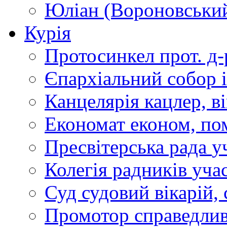
Юліан (Вороновськи
Курія
Протосинкел
прот. д
Єпархіальний собор
Канцелярія
кацлер, в
Економат
економ, по
Пресвітерська рада
у
Колегія радників
учас
Суд
судовий вікарій, с
Промотор справедлив