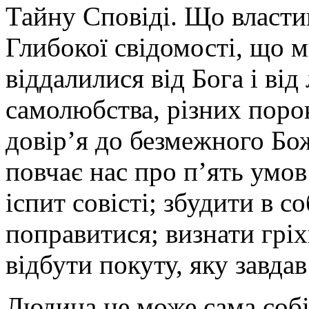
Тайну Сповіді. Що властив
Глибокої свідомості, що 
віддалилися від Бога і від
самолюбства, різних порокі
довір’я до безмежного Бо
повчає нас про п’ять умов
іспит совісті; збудити в с
поправитися; визнати гріх
відбути покуту, яку завдав
Людина не може сама собі