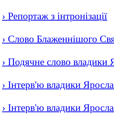
› Репортаж з інтронізації
› Слово Блаженнішого Свят
› Подячне слово владики 
› Інтерв'ю владики Яросл
› Інтерв'ю владики Яросл