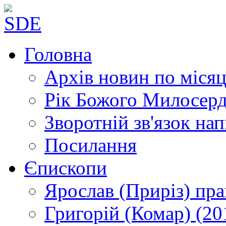
Головна
Архів новин
по місяц
Рік Божого Милосер
Зворотній зв'язок
нап
Посилання
Єпископи
Ярослав (Приріз)
пра
Григорій (Комар)
(20