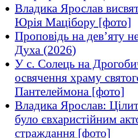
Владика Ярослав висвя
Юрія Мацібору [фото]
Проповідь на дев’яту н
Духа (2026)
У с. Солець на Дрогоби
освячення храму свято
Пантелеймона [фото]
Владика Ярослав: Ціли
було євхаристійним акт
страждання [фото]