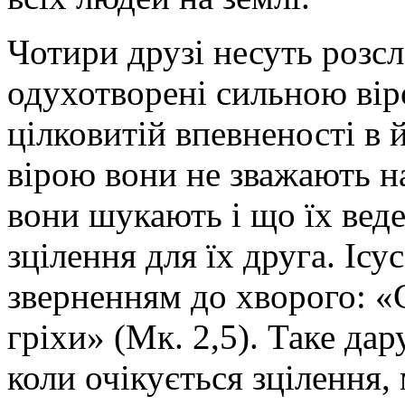
Чотири друзі несуть розсл
одухотворені сильною вір
цілковитій впевненості в 
вірою вони не зважають н
вони шукають і що їх вед
зцілення для їх друга. Ісу
зверненням до хворого: «С
гріхи» (Мк. 2,5). Таке да
коли очікується зцілення,