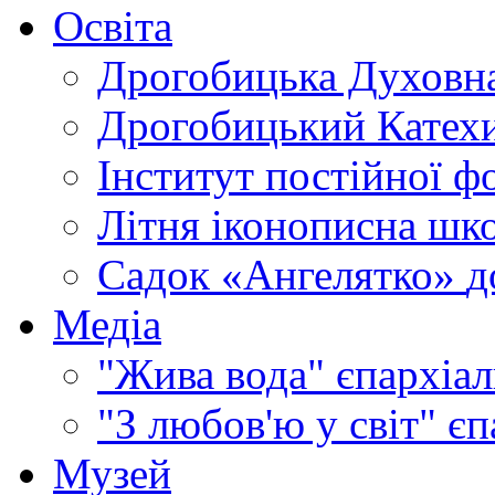
Освіта
Дрогобицька Духовна
Дрогобицький Катехи
Інститут постійної ф
Літня іконописна шк
Садок «Ангелятко»
д
Медіа
"Жива вода"
єпархіал
"З любов'ю у світ"
єп
Музей