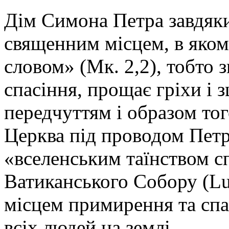
Дім Симона Петра завдяки
священним місцем, в яком
словом» (Мк. 2,2), тобто 
спасіння, прощає гріхи і 
передчуттям і образом тог
Церква під проводом Петра
«вселенським таїнством сп
Ватиканського Собору (Lum
місцем примирення та спас
всіх людей на землі.