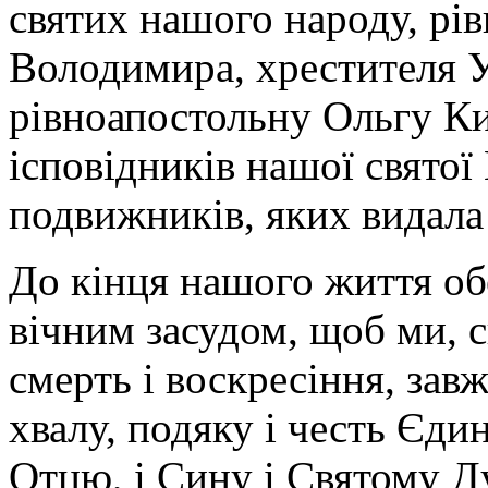
святих нашого народу, рі
Володимира, хрестителя 
рівноапостольну Ольгу Ки
ісповідників нашої святої 
подвижників, яких видала 
До кінця нашого життя об
вічним засудом, щоб ми, с
смерть і воскресіння, завж
хвалу, подяку і честь Єди
Отцю, і Сину і Святому Дух