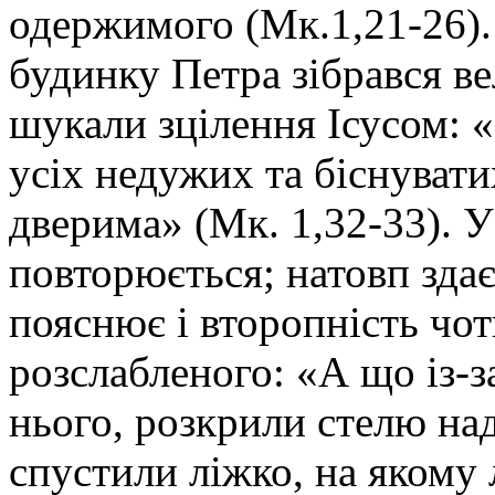
одержимого (Мк.1,21-26). 
будинку Петра зібрався ве
шукали зцілення Ісусом: 
усіх недужих та біснувати
дверима» (Мк. 1,32-33). У
повторюється; натовп зда
пояснює і второпність чот
розслабленого: «А що із-з
нього, розкрили стелю над
спустили ліжко, на якому 