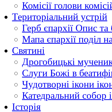
Комісії
голови комісі
Територіальний устрій
Герб єпархії
Опис та 
Мапа єпархії
поділ н
Святині
Дрогобицькі мучени
Слуги Божі
в беатиф
Чудотворні ікони
іко
Катедральний собор
Історія