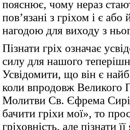
пояснює, чому нераз стаю
пов’язані з гріхом і є або
нагодою для виходу з ньог
Пізнати гріх означає усві
силу для нашого теперішнь
Усвідомити, що він є най
коли впродовж Великого 
Молитви Св. Єфрема Сирій
бачити гріхи мої», то про
гріховність, але пізнати її