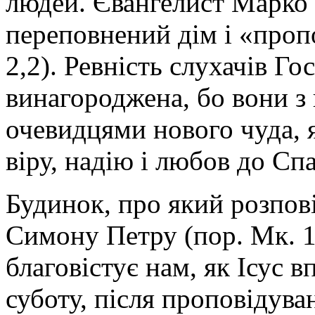
людей. Євангелист Марко 
переповнений дім і «проп
2,2). Ревність слухачів Г
винагороджена, бо вони з 
очевидцями нового чуда, 
віру, надію і любов до Сп
Будинок, про який розпов
Симону Петру (пор. Мк. 1,
благовістує нам, як Ісус 
суботу, після проповідуван