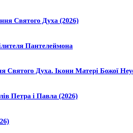
ання Святого Духа (2026)
цілителя Пантелеймона
ня Святого Духа. Ікони Матері Божої Неу
лів Петра і Павла (2026)
26)