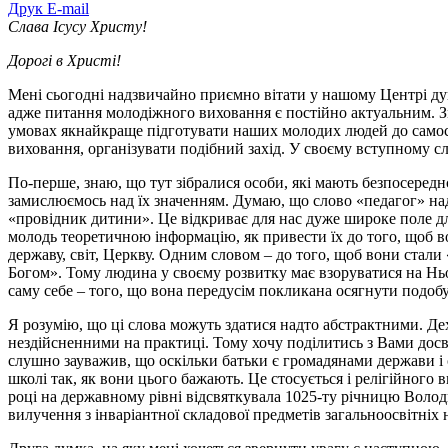
Друк
E-mail
Слава Ісусу Христу!
Дорогі в Христі!
Мені сьогодні надзвичайно приємно вітати у нашому Центрі ду
адже питання молодіжного виховання є постійно актуальним. З
умовах якнайкраще підготувати наших молодих людей до самості
виховання, організувати подібний захід. У своєму вступному сло
По-перше, знаю, що тут зібралися особи, які мають безпосередн
замислюємось над їх значенням. Думаю, що слово «педагог» нада
«провідник дитини». Це відкриває для нас дуже широке поле дл
молодь теоретичною інформацію, як привести їх до того, щоб во
державу, світ, Церкву. Одним словом – до того, щоб вони ста
Богом». Тому людина у своєму розвитку має взоруватися на Ньог
саму себе – того, що вона передусім покликана осягнути подобу
Я розумію, що ці слова можуть здатися надто абстрактними. Дехт
нездійсненними на практиці. Тому хочу поділитись з Вами досві
слушно зауважив, що оскільки батьки є громадянами держави і с
школі так, як вони цього бажають. Це стосується і релігійного 
році на державному рівні відсвяткувала 1025-ту річницю Волод
вилучення з інваріантної складової предметів загальноосвітніх