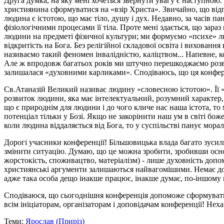
Друга думка, на яку мені хочеться звернути увагу є наступною
християнина сформуватися на «взір Христа». Звичайно, що відпо
людина є істотою, що має тіло, душу і дух. Недавно, за часів
фізіологічними процесами її тіла. Проте мені здається, що зараз
людини на предметі фізичної культури; ми формуємо «психе» л
відкритість на Бога. Без релігійної складової освіта і вихован
називаємо такий феномен інвалідністю, каліцтвом... Напевне, 
Але ж впродовж багатьох років ми штучно перешкоджаємо розви
залишалася «духовними карликами». Сподіваюсь, що ця конфе
Св.Атаназій Великий називає людину «словесною істотою». Її «
розвиток людини, яка має інтелектуальний, розумний характер, 
що є природнім для людини і до чого кличе нас наша істота, т
потенціал тільки у Бозі. Якщо не закорінити наш ум в світі бож
коли людина віддаляється від Бога, то у суспільстві панує мора
Дорогі учасники конференції! Більшовицька влада багато зусиль 
змінити ситуацію. Думаю, що це можна зробити, зробивши осно
жорстокість, споживацтво, матеріалізм) - лише духовність допо
християнські аргументи залишаються найвагомішими. Немає доб
адже така особа дещо інакше працює, інакше думає, по-іншому н
Сподіваюся, що сьогоднішня конференція допоможе сформувати 
всім ініціаторам, організаторам і доповідачам конференції! Не
Теми:
Ярослав (Приріз)