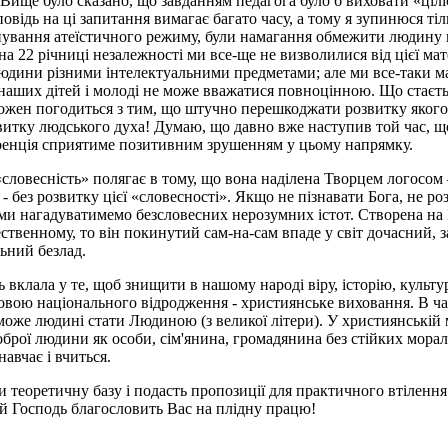
. Вище було сказано, що завданням педагога було б виховати «ці
відь на ці запитання вимагає багато часу, а тому я зупинюся тіл
 панування атеїстичного режиму, були намагання обмежити людин
 на 22 річниці незалежності ми все-ще не визволилися від цієї ма
юдини різними інтелектуальними предметами; але ми все-таки ма
ня наших дітей і молоді не може вважатися повноцінною. Що стаєть
кожен погодиться з тим, що штучно перешкоджати розвитку якого
тку людського духа! Думаю, що давно вже наступив той час, що
ренція сприятиме позитивним зрушенням у цьому напрямку.
словесність» полягає в тому, що вона наділена Творцем логосом 
- без розвитку цієї «словесності». Якщо не пізнавати Бога, не р
о ми нагадуватимемо безсловесних нерозумних істот. Створена на
ественному, то він покинутий сам-на-сам впаде у світ дочасний, 
льний безлад.
вклала у те, щоб знищити в нашому народі віру, історію, культур
вою національного відродження - християнське виховання. В час
може людині стати Людиною (з великої літери). У християнській м
рої людини як особи, сім'янина, громадянина без стійких морал
авчає і вчиться.
теоретичну базу і подасть пропозиції для практичного втілення
хай Господь благословить Вас на плідну працю!