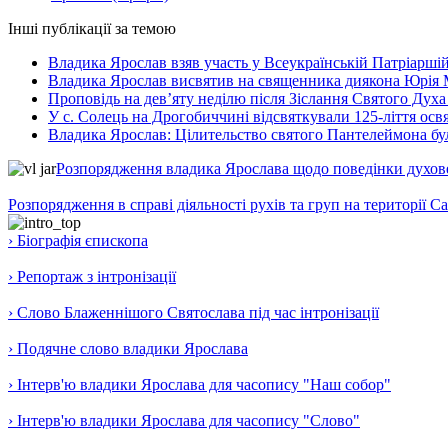
Інші публікації за темою
Владика Ярослав взяв участь у Всеукраїнській Патріаршій
Владика Ярослав висвятив на священника диякона Юрія 
Проповідь на дев’яту неділю після Зіслання Святого Духа
У с. Солець на Дрогобиччині відсвяткували 125-ліття ос
Владика Ярослав: Цілительство святого Пантелеймона бу
Розпорядження владика Ярослава щодо поведінки духовен
Розпорядження в справі діяльності рухів та груп на території 
› Біографія єпископа
› Репортаж з інтронізації
› Слово Блаженнішого Святослава під час інтронізації
› Подячне слово владики Ярослава
› Інтерв'ю владики Ярослава для часопису "Наш собор"
› Інтерв'ю владики Ярослава для часопису "Слово"