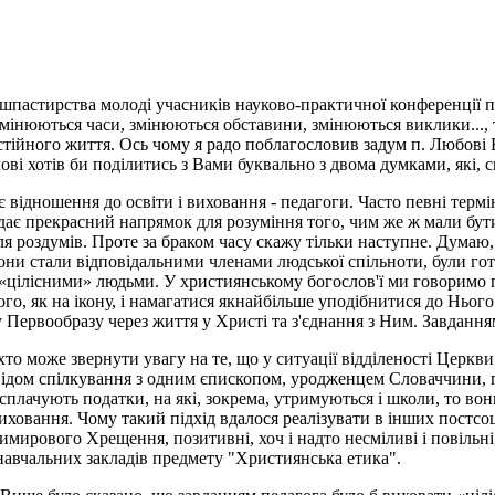
шпастирства молоді учасників науково-практичної конференції п
мінюються часи, змінюються обставини, змінюються виклики..., 
йного життя. Ось чому я радо поблагословив задум п. Любові Во
ві хотів би поділитись з Вами буквально з двома думками, які, с
є відношення до освіти і виховання - педагоги. Часто певні терм
є прекрасний напрямок для розуміння того, чим же ж мали бути н
я роздумів. Проте за браком часу скажу тільки наступне. Думаю, 
ни стали відповідальними членами людської спільноти, були готов
ли «цілісними» людьми. У християнському богослов'ї ми говорим
о, як на ікону, і намагатися якнайбільше уподібнитися до Нього
 Первообразу через життя у Христі та з'єднання з Ним. Завдання
о може звернути увагу на те, що у ситуації відділеності Церкви 
дом спілкування з одним єпископом, уродженцем Словаччини, постс
плачують податки, на які, зокрема, утримуються і школи, то вон
виховання. Чому такий підхід вдалося реалізувати в інших постсоц
имирового Хрещення, позитивні, хоч і надто несміливі і повільн
 навчальних закладів предмету "Християнська етика".