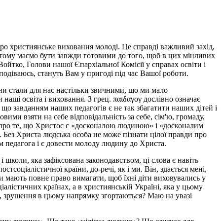
ро християнське виховання молоді. Це справді важливий захід,
тому маємо бути завжди готовими до того, щоб в цих мінливих
йтко, Голови нашої Єпархіальної Комісії у справах освіти і
подіваюсь, стануть Вам у пригоді під час Вашої роботи.
іни стали для нас настільки звичними, що ми мало
аші освіта і виховання. З грец. παιδαγογ дослівно означає
що завданням наших педагогів є не так збагатити наших дітей і
ими взяти на себе відповідальність за себе, сім'ю, громаду,
о про те, що Христос є «досконалою людиною» і «досконалим
. Без Христа людська особа не може пізнати цілої правди про
м педагога і є довести молоду людину до Христа.
і школи, яка зафіксована законодавством, ці слова є навіть
оціалістичної країни, до-речі, як і ми. Він, здається мені,
и мають повне право вимагати, щоб їхні діти виховувались у
іалістичних країнах, а в християнській Україні, яка у цьому
і, зрушення в цьому напрямку згортаються? Маю на увазі