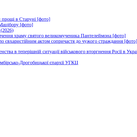
 прощі в Старуні [фото]
Мацібору [фото]
 (2026)
вячення храму святого великомученика Пантелеймона [фото]
ло євхаристійним актом сопричастя до чужого страждання [фото
ства в теперішній ситуації військового вторгнення Росії в Укра
Самбірсько-Дрогобицької єпархії УГКЦ