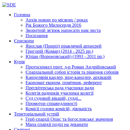
Головна
Архів новин
по місяцях / роках
Рік Божого Милосердя
2016
Зворотній зв'язок
написати нам листа
Посилання
Єпископи
Ярослав (Приріз)
правлячий архиєрей
Григорій (Комар)
(2014 - 2025 рр.)
Юліан (Вороновський)
(1993 - 2011 рр.)
Курія
Протосинкел
прот. д-р Роман Андрійовський
Єпархіальний собор
історія та рішення соборів
Канцелярія
кацлер, віце-канцлер, архіварій
Економат
економ, помічник, референт
Пресвітерська рада
учасники ради
Колегія радників
учасники колегії
Суд
судовий вікарій, судді...
Промотор справедливості
Комісії
голови комісій, діяльність
Територіальний устрій
Герб єпархії
Опис та богословське значення
Мапа єпархії
поділ на деканати
Святині