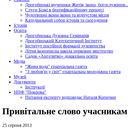
Дрогобицькі мученики
Житія, ікона, богослужіння..
Слуги Божі
в беатифікаційному процесі
Чудотворні ікони
ікони та відпустові місця
Катедральний собор
історія та сьогодення
Історія
Освіта
Дрогобицька Духовна Семінарія
Дрогобицький Катехитичний Інститут
Інститут постійної формації духовенства
Літня іконописна школа
церковне мистецтво
Садок «Ангелятко»
дошкільна освіта
Медіа
"Жива вода"
єпархіальна газета
"З любов'ю у світ"
єпархіальна молодіжна газета
Музей
Документи
Інструкції
НПФ "Покрова"
Питання експерту
відповідає Наталя Копичин
Привітальне слово учасникам 
25 серпня 2013