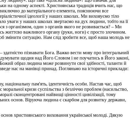
лісну людину». Що таке «цілісна людина»? Що означає для
ьки на одному аспекті. Християнська традиція вчить нас, що
у виключно до матеріального елемента, пояснюючи все
теріалістичної ідеології у наших школах. Ми виховуємо тіло
ло уваги у наших школах звертаємо на дух людини, тобто на її
ся з організмом, один з органів якого не розвивається? – Ми
сь життєво важливого органу (руки, ноги) є просто злочином.
б змінити ситуацію. Нам слід зробити все, щоб наша молодь не
– здатністю пізнавати Бога. Важко вести мову про інтегральний
оздумувати щодня над Його Словом і не поучатись в Його законі,
 Божий образ людина може розвинути свої здібності, таланти й
заведе нас на манівці принад. Погляньмо на історичні приклади:
у, національну пам'ять, ідентичність особи. Настав час, щоб
 моральної кризи суспільства з безліччю проблем (насильство,
оралі сконцентровані найвищі цінності цивілізації, тому
ьних основ. Віруюча людина є скарбом для розвитку держави,
 основ християнського виховання української молоді. Дякую