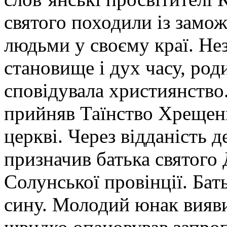
святого походили із замо
людьми у своєму краї. Не
становище і дух часу, ро
сповідувала християнство
прийняв Таїнство Хрещен
церкві. Через відданість
призначив батька святого
Солунської провінції. Ба
сину. Молодий юнак вияв