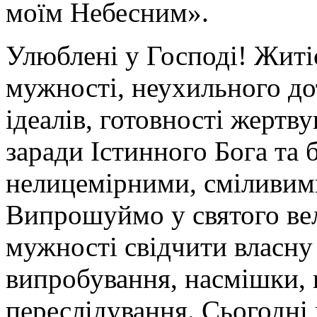
моїм Небесним».
Улюблені у Господі! Житі
мужності, неухильного д
ідеалів, готовності жертву
заради Істинного Бога та
нелицемірними, сміливим
Випрошуймо у святого ве
мужності свідчити власну 
випробування, насмішки, н
переслідування. Cьогодні