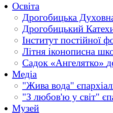
Освіта
Дрогобицька Духовна
Дрогобицький Катехи
Інститут постійної ф
Літня іконописна шк
Садок «Ангелятко»
д
Медіа
"Жива вода"
єпархіал
"З любов'ю у світ"
єп
Музей