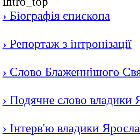
› Біографія єпископа
› Репортаж з інтронізації
› Слово Блаженнішого Свят
› Подячне слово владики 
› Інтерв'ю владики Яросл