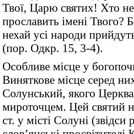
Твої, Царю святих! Хто не
прославить імені Твого? 
нехай усі народи прийдут
(пор. Одкр. 15, 3-4).
Особливе місце у богопоч
Виняткове місце серед ни
Солунський, якого Церква
мироточцем. Цей святий на
ст. у місті Солуні (звідси
слов’янські просвітителі 