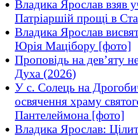
Владика Ярослав взяв у
Патріаршій прощі в Ста
Владика Ярослав висвя
Юрія Мацібору [фото]
Проповідь на дев’яту н
Духа (2026)
У с. Солець на Дрогоби
освячення храму свято
Пантелеймона [фото]
Владика Ярослав: Ціли