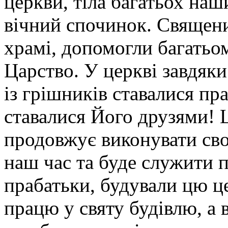
церкви, тіла багатьох на
вічний спочинок. Священи
храмі, допомогли багатьо
Царство. У церкві завдяки
із грішників ставалися пр
ставалися Його друзями! 
продовжує виконувати сво
наш час та буде служити 
прабатьки, будували цю це
працю у святу будівлю, а 