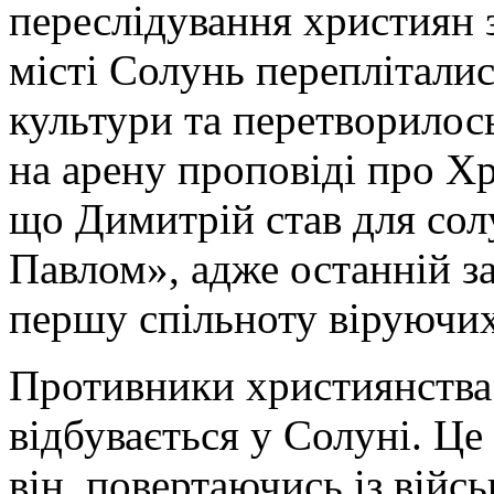
переслідування християн 
місті Солунь перепліталис
культури та перетворилось
на арену проповіді про Хр
що Димитрій став для со
Павлом», адже останній за
першу спільноту віруючих 
Противники християнства 
відбувається у Солуні. Це
він, повертаючись із війс