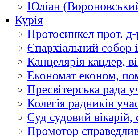
Юліан (Вороновськи
Курія
Протосинкел
прот. д
Єпархіальний собор
Канцелярія
кацлер, в
Економат
економ, по
Пресвітерська рада
у
Колегія радників
учас
Суд
судовий вікарій, с
Промотор справедлив