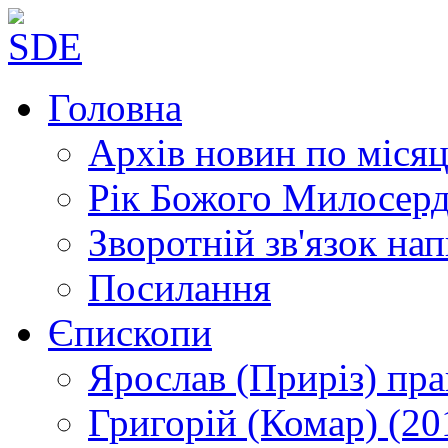
Головна
Архів новин
по місяц
Рік Божого Милосер
Зворотній зв'язок
нап
Посилання
Єпископи
Ярослав (Приріз)
пра
Григорій (Комар)
(20