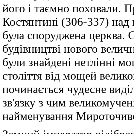
його і таємно поховали. 
Костянтині (306-337) над
була споруджена церква. С
будівництві нового величн
були знайдені нетлінні мо
століття від мощей велик
починається чудесне виді
зв'язку з чим великомуче
найменування Мироточив