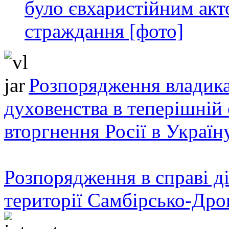
було євхаристійним акт
страждання [фото]
Розпорядження владика
духовенства в теперішній 
вторгнення Росії в Україн
Розпорядження в справі ді
території Самбірсько-Дро