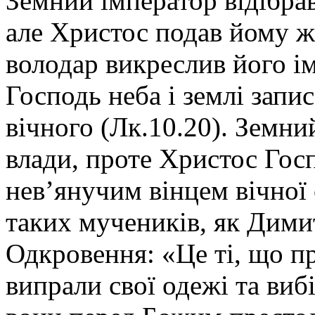
Земний імператор відібра
але Христос подав йому жи
володар викреслив його ім
Господь неба і землі запи
вічного (Лк.10.20). Земн
влади, проте Христос Гос
нев’янучим вінцем вічної 
таких мучеників, як Дими
Одкровення: «Це ті, що пр
випрали свої одежі та ви