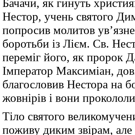
Бачачи, як гинуть христи
Нестор, учень святого Дим
попросив молитов ув’язне
боротьби із Лієм. Св. Нес
переміг його, як пророк Д
Імператор Максиміан, до
благословив Нестора на бо
жовнірів і вони прокололи
Тіло святого великомучен
поживу диким звірам, але