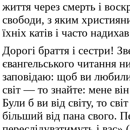
життя через смерть і воск
свободи, з яким християн
їхніх катів і часто надиха
Дорогі браття і сестри! Зв
євангельського читання н
заповідаю: щоб ви любили
світ — то знайте: мене ві
Були б ви від світу, то св
більший від пана свого. 
переслідуватимуть і вас» (