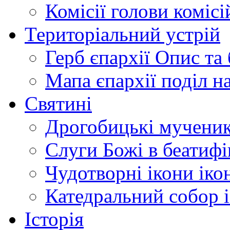
Комісії
голови комісі
Територіальний устрій
Герб єпархії
Опис та 
Мапа єпархії
поділ н
Святині
Дрогобицькі мучени
Слуги Божі
в беатиф
Чудотворні ікони
іко
Катедральний собор
Історія