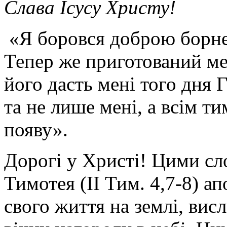
Слава Ісусу Христу!
«Я боровся доброю борнею,
Тепер же приготований ме
його дасть мені того дня 
та не лише мені, а всім т
появу».
Дорогі у Христі! Цими сл
Тимотея (ІІ Тим. 4,7-8) а
свого життя на землі, ви