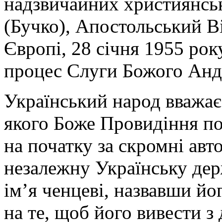
надзвичайних християнськ
(Бучко), Апостольський Ві
Європі, 28 січня 1955 ро
процес Слуги Божого Анд
Український народ вважа
якого Боже Провидіння по
на початку за скромні авт
незалежну Українську дер
ім’я ченцеві, назвавши й
на те, щоб його вивести з