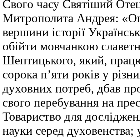
Свого часу Святіший Отец
Митрополита Андрея: «Огл
вершини історії Українсь
обійти мовчанкою славет
Шептицького, який, прац
сорока п’яти років у різн
духовних потреб, дбав про
свого перебування на прес
Товариство для дослідженн
науки серед духовенства; 