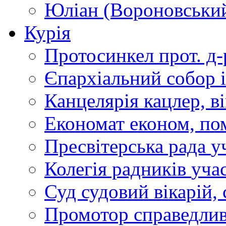
Юліан (Вороновськи
Курія
Протосинкел
прот. д
Єпархіальний собор
Канцелярія
кацлер, в
Економат
економ, по
Пресвітерська рада
у
Колегія радників
учас
Суд
судовий вікарій, с
Промотор справедлив