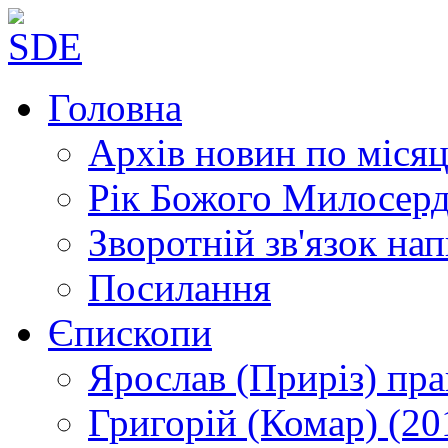
Головна
Архів новин
по місяц
Рік Божого Милосер
Зворотній зв'язок
нап
Посилання
Єпископи
Ярослав (Приріз)
пра
Григорій (Комар)
(20