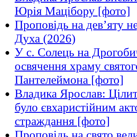
Юрія Мацібору [фото]
Проповідь на дев’яту н
Духа (2026)
У с. Солець на Дрогоби
освячення храму свято
Пантелеймона [фото]
Владика Ярослав: Ціли
було євхаристійним акт
страждання [фото]
Проповідь на свято вел