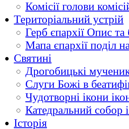
Комісії
голови комісі
Територіальний устрій
Герб єпархії
Опис та 
Мапа єпархії
поділ н
Святині
Дрогобицькі мучени
Слуги Божі
в беатиф
Чудотворні ікони
іко
Катедральний собор
Історія