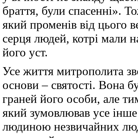
браття, були спасенні». То
який променів від цього 
серця людей, котрі мали 
його уст.
Усе життя митрополита зв
основи – святості. Вона б
граней його особи, але т
який зумовлював усе інше 
людиною незвичайних люд