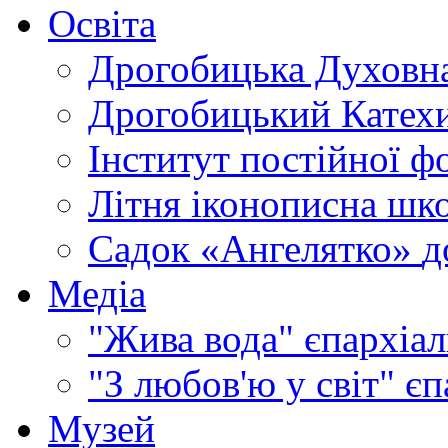
Освіта
Дрогобицька Духовна
Дрогобицький Катехи
Інститут постійної ф
Літня іконописна шк
Садок «Ангелятко»
д
Медіа
"Жива вода"
єпархіал
"З любов'ю у світ"
єп
Музей