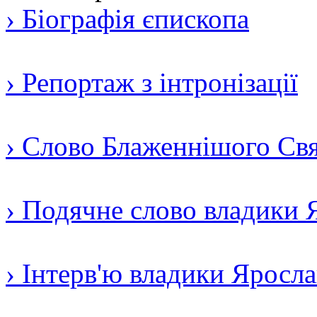
› Біографія єпископа
› Репортаж з інтронізації
› Слово Блаженнішого Свят
› Подячне слово владики 
› Інтерв'ю владики Яросл