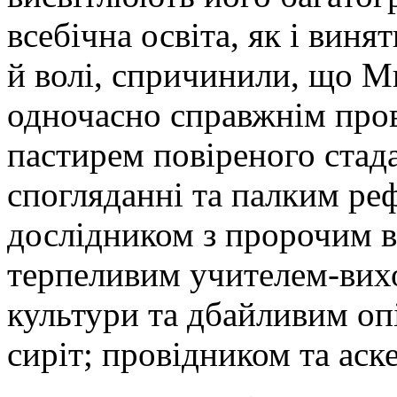
всебічна освіта, як і виня
й волі, спричинили, що 
одночасно справжнім про
пастирем повіреного стад
спогляданні та палким р
дослідником з пророчим 
терпеливим учителем-вих
культури та дбайливим оп
сиріт; провідником та ас