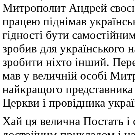
Митрополит Андрей своєю
працею піднімав українськ
гідності бути самостійни
зробив для українського на
зробити ніхто інший. Пер
мав у величній особі Ми
найкращого представника і
Церкви і провідника украї
Хай ця велична Постать і
достойним прикладом і на