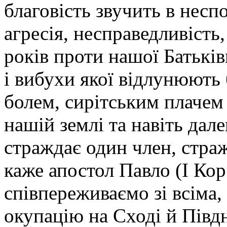
благовість звучить в несп
агресія, несправедливість,
років проти нашої Батьків
і вибухи якої відлунюють
болем, сирітським плачем 
нашій землі та навіть дал
страждає один член, стра
каже апостол Павло (І Кор
співпереживаємо зі всіма,
окупацію на Сході й Півд