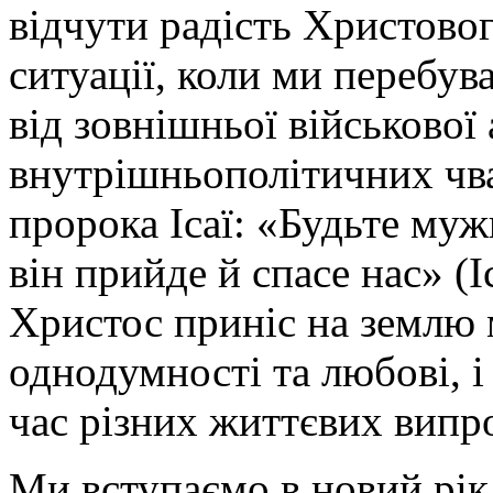
відчути радість Христовог
ситуації, коли ми перебув
від зовнішньої військової 
внутрішньополітичних чва
пророка Ісаї: «Будьте муж
він прийде й спасе нас» (І
Христос приніс на землю 
однодумності та любові, і
час різних життєвих випр
Ми вступаємо в новий рік 