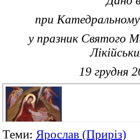
Дано в
при Катедральному 
у празник Святого М
Лікійськи
19 грудня 
Теми:
Ярослав (Приріз)