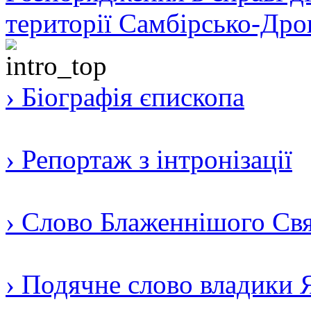
території Самбірсько-Дро
› Біографія єпископа
› Репортаж з інтронізації
› Слово Блаженнішого Свят
› Подячне слово владики 