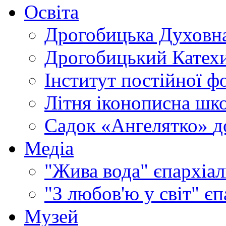
Освіта
Дрогобицька Духовна
Дрогобицький Катехи
Інститут постійної ф
Літня іконописна шк
Садок «Ангелятко»
д
Медіа
"Жива вода"
єпархіал
"З любов'ю у світ"
єп
Музей