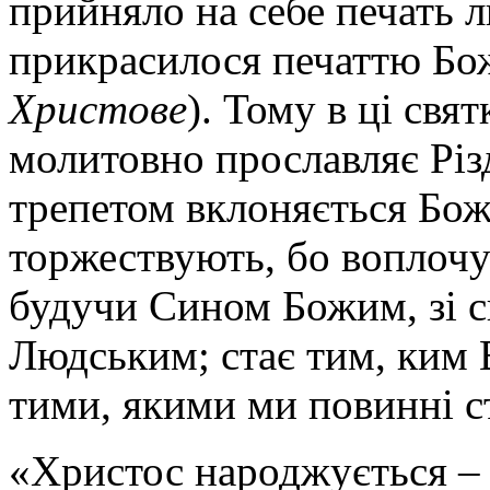
прийняло на себе печать 
прикрасилося печаттю Бож
Христове
). Тому в ці свя
молитовно прославляє Різ
трепетом вклоняється Бож
торжествують, бо воплочує
будучи Сином Божим, зі с
Людським; стає тим, ким 
тими, якими ми повинні с
«Христос народжується – с