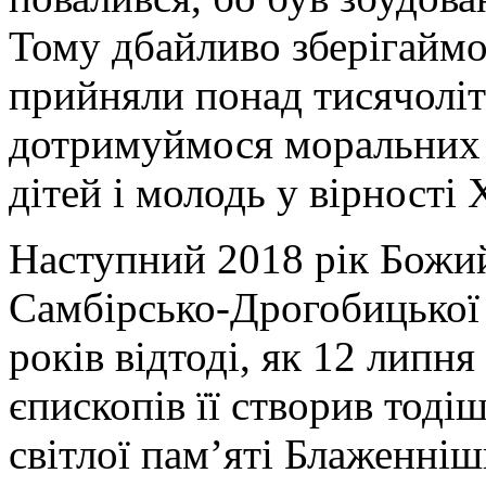
Тому дбайливо зберігаймо
прийняли понад тисячолітт
дотримуймося моральних 
дітей і молодь у вірності 
Наступний 2018 рік Божи
Самбірсько-Дрогобицької 
років відтоді, як 12 липн
єпископів її створив тоді
світлої пам’яті Блаженні