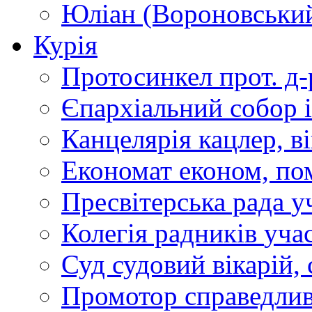
Юліан (Вороновськи
Курія
Протосинкел
прот. д
Єпархіальний собор
Канцелярія
кацлер, в
Економат
економ, по
Пресвітерська рада
у
Колегія радників
учас
Суд
судовий вікарій, с
Промотор справедлив