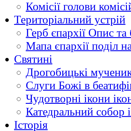
Комісії
голови комісі
Територіальний устрій
Герб єпархії
Опис та 
Мапа єпархії
поділ н
Святині
Дрогобицькі мучени
Слуги Божі
в беатиф
Чудотворні ікони
іко
Катедральний собор
Історія