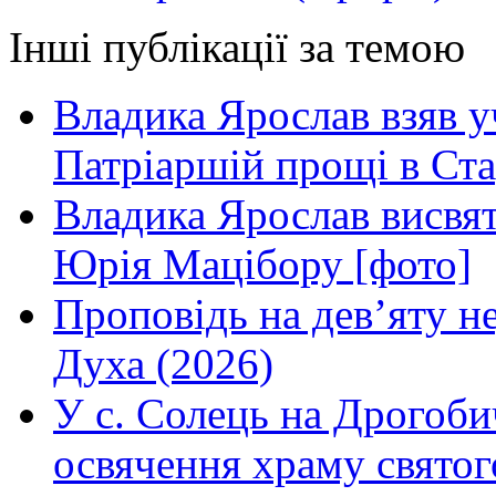
Інші публікації за темою
Владика Ярослав взяв у
Патріаршій прощі в Ста
Владика Ярослав висвя
Юрія Мацібору [фото]
Проповідь на дев’яту н
Духа (2026)
У с. Солець на Дрогоби
освячення храму свято