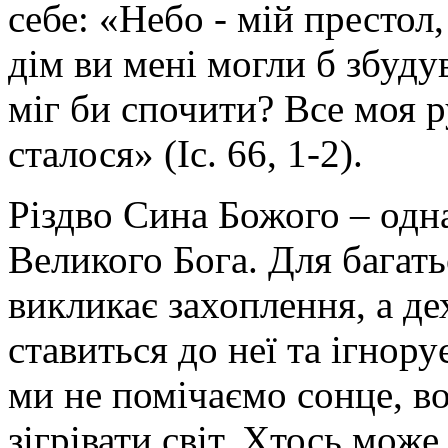
себе: «Небо - мій престол,
дім ви мені могли б збудув
міг би спочити? Все моя ру
сталося» (Іс. 66, 1-2).
Різдво Сина Божого – одн
Великого Бога. Для багать
викликає захоплення, а де
ставиться до неї та ігнорує
ми не помічаємо сонце, во
зігрівати світ. Хтось мож