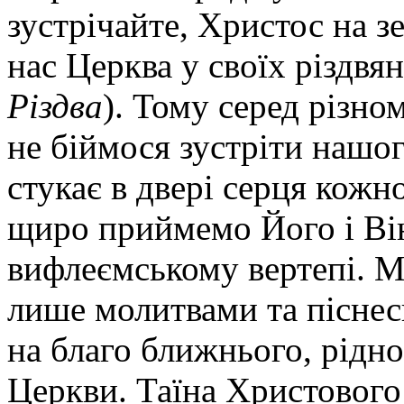
зустрічайте, Христос на з
нас Церква у своїх різдвян
Різдва
). Тому серед різно
не біймося зустріти нашог
стукає в двері серця кожн
щиро приймемо Його і Він
вифлеємському вертепі. М
лише молитвами та піснес
на благо ближнього, рідно
Церкви. Таїна Христовог