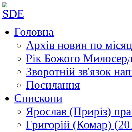
Головна
Архів новин
по місяц
Рік Божого Милосер
Зворотній зв'язок
нап
Посилання
Єпископи
Ярослав (Приріз)
пра
Григорій (Комар)
(20