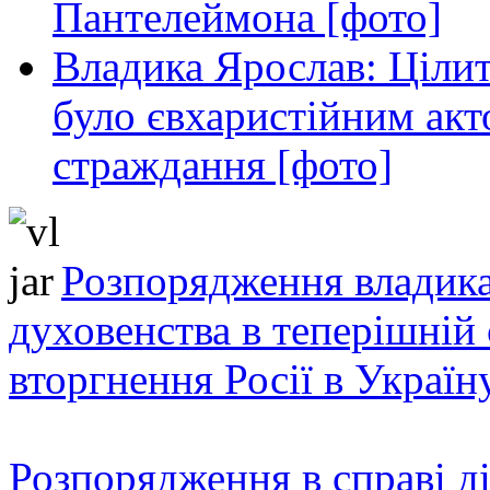
Пантелеймона [фото]
Владика Ярослав: Ціли
було євхаристійним акт
страждання [фото]
Розпорядження владика
духовенства в теперішній 
вторгнення Росії в Україн
Розпорядження в справі ді