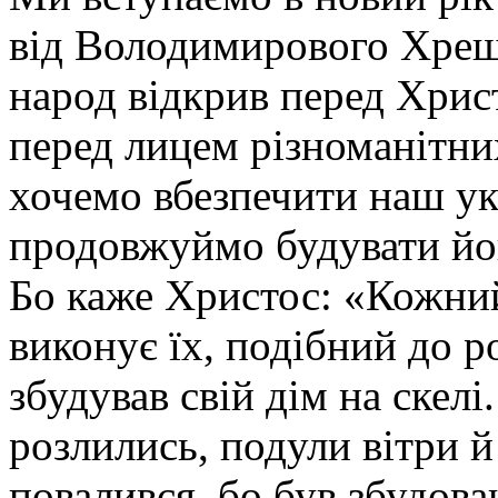
від Володимирового Хрещ
народ відкрив перед Хрис
перед лицем різноманітних
хочемо вбезпечити наш ук
продовжуймо будувати йо
Бо каже Христос: «Кожний,
виконує їх, подібний до р
збудував свій дім на скелі
розлились, подули вітри й 
повалився, бо був збудован