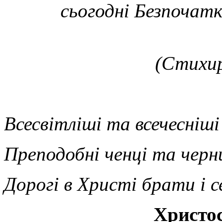
сьогодні Безпочатк
(Стихир
Всесвітліші та всечесніші
Преподобні ченці та черн
Дорогі
в
Христі брати і с
Христос