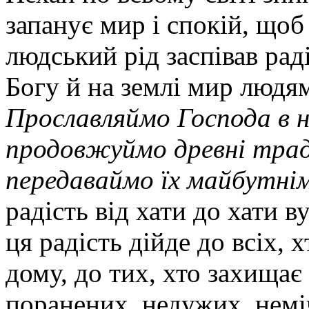
запанує мир і спокій, що
людський рід заспівав рад
Богу й на землі мир людям
Прославляймо Господа в н
продовжуймо древні трад
передаваймо їх майбутнім
радість від хати до хати в
ця радість дійде до всіх, 
дому, до тих, хто захищає
поранених, недужих, неміч