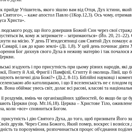
прийде Утішитель, якого зішлю вам від Отця, Дух істини, який ві
ха Святого», – каже апостол Павло (1Кор.12,3). Ось чому, отрим
уса Христа».
ння людського роду, що його довершив Божий Син через свої страж
дпустяться їм, кому ж затримаєте – затримаються» (Йо. 20, 21–22
хнути на місію. У день П’ятидесятниці сам Святий Дух помазує 
 Самарії, і аж до краю землі» (Ді. 1,8). У цей день починає діят
отворення Бог дихнув свого Духа в неживу матерію і так почалося
Церкви.
ські згадують і про присутність при цьому різних народів, які 
кії, Понту й Азії, Фригії і Памфілії, Єгипту й околиць Лівії, що 
ують величні діла Божі?» (Ді.2, 8-11). Біблійні науковці і коме
еленською або католицькою, і що її вселенськість не є плодом пр
. Вона обіймає увесь світ, долає всі расові, класові та націонал
ї роздумів, вмінь чи організаційних здібностей, бо якщо би це бу
лають Церкви (пор. Мт.16,18). Церква – Христове Тіло, оживлене 
а, коли «все» сповниться Богом.
присутність і дію Святого Духа, до того, щоб призивати Його зше
оїх друзів. Через Сина Божого, Який помер, воскрес і вознісся
дність та порозуміння, розпочинається процес об'єднання поділен