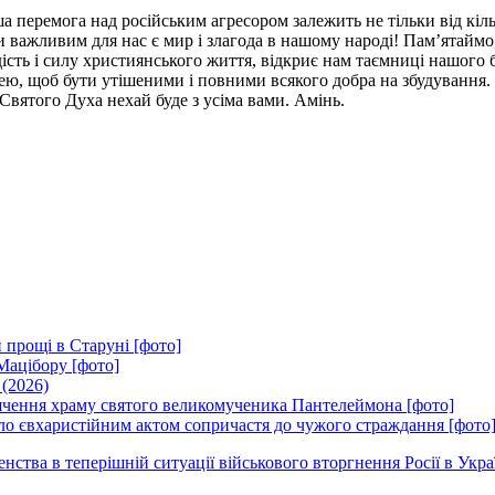
ша перемога над російським агресором залежить не тільки від кіль
ки важливим для нас є мир і злагода в нашому народі! Пам’ятайм
ість і силу християнського життя, відкриє нам таємниці нашого б
ею, щоб бути утішеними і повними всякого добра на збудування. 
Святого Духа нехай буде з усіма вами. Амінь.
 прощі в Старуні [фото]
Мацібору [фото]
 (2026)
вячення храму святого великомученика Пантелеймона [фото]
ло євхаристійним актом сопричастя до чужого страждання [фото
ства в теперішній ситуації військового вторгнення Росії в Укра