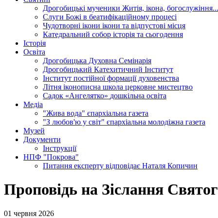
Дрогобицькі мученики
Житія, ікона, богослужіння..
Слуги Божі
в беатифікаційному процесі
Чудотворні ікони
ікони та відпустові місця
Катедральний собор
історія та сьогодення
Історія
Освіта
Дрогобицька Духовна Семінарія
Дрогобицький Катехитичний Інститут
Інститут постійної формації духовенства
Літня іконописна школа
церковне мистецтво
Садок «Ангелятко»
дошкільна освіта
Медіа
"Жива вода"
єпархіальна газета
"З любов'ю у світ"
єпархіальна молодіжна газета
Музей
Документи
Інструкції
НПФ "Покрова"
Питання експерту
відповідає Наталя Копичин
Проповідь на Зіслання Святог
01 червня 2026