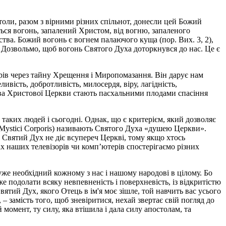
толи, разом з вірними різних спільнот, донесли цей Божий
ться вогонь, запалений Христом, від вогню, запаленого
ства. Божий вогонь є вогнем палаючого куща (пор. Вих. 3, 2),
. Дозвольмо, щоб вогонь Святого Духа доторкнувся до нас. Це є
рів через тайну Хрещення і Миропомазання. Він дарує нам
ливість, добротливість, милосердя, віру, лагідність,
ства Христової Церкви стають пасхальними плодами спасіння
аких людей і сьогодні. Однак, що є критерієм, який дозволяє
ка Mystici Corporis) називають Святого Духа «душею Церкви».
 Святий Дух не діє всупереч Церкві, тому якщо хтось
ах наших телевізорів чи комп’ютерів спостерігаємо різних
уже необхідний кожному з нас і нашому народові в цілому. Бо
же подолати всяку невпевненість і поверхневість, із відкритістю
ятий Дух, якого Отець в ім'я моє зішле, той навчить вас усього
 – замість того, щоб зневіритися, нехай звертає свій погляд до
момент, ту силу, яка втішила і дала силу апостолам, та