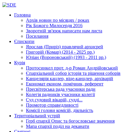
Головна
Архів новин
по місяцях / роках
Рік Божого Милосердя
2016
Зворотній зв'язок
написати нам листа
Посилання
Єпископи
Ярослав (Приріз)
правлячий архиєрей
Григорій (Комар)
(2014 - 2025 рр.)
Юліан (Вороновський)
(1993 - 2011 рр.)
Курія
Протосинкел
прот. д-р Роман Андрійовський
Єпархіальний собор
історія та рішення соборів
Канцелярія
кацлер, віце-канцлер, архіварій
Економат
економ, помічник, референт
Пресвітерська рада
учасники ради
Колегія радників
учасники колегії
Суд
судовий вікарій, судді...
Промотор справедливості
Комісії
голови комісій, діяльність
Територіальний устрій
Герб єпархії
Опис та богословське значення
Мапа єпархії
поділ на деканати
Святині