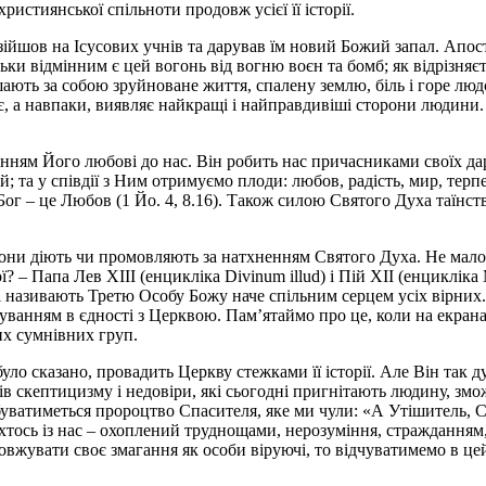
истиянської спільноти продовж усієї її історії.
зійшов на Ісусових учнів та дарував їм новий Божий запал. Апос
ьки відмінним є цей вогонь від вогню воєн та бомб; як відрізняє
ають за собою зруйноване життя, спалену землю, біль і горе люд
нує, а навпаки, виявляє найкращі і найправдивіші сторони людини
ням Його любові до нас. Він робить нас причасниками своїх да
й; та у співдії з Ним отримуємо плоди: любов, радість, мир, терпе
 Бог – це Любов (1 Йо. 4, 8.16). Також силою Святого Духа таїн
они діють чи промовляють за натхненням Святого Духа. Не мало т
ї? – Папа Лев XIII (енцикліка Divinum illud) і Пій XII (енциклі
 називають Третю Особу Божу наче спільним серцем усіх вірних.
буванням в єдності з Церквою. Пам’ятаймо про це, коли на екран
их сумнівних груп.
ло сказано, провадить Церкву стежками її історії. Але Він так д
сів скептицизму і недовіри, які сьогодні пригнітають людину, змо
буватиметься пророцтво Спасителя, яке ми чули: «А Утішитель, Св
и хтось із нас – охоплений труднощами, нерозуміння, стражданням,
вжувати своє змагання як особи віруючі, то відчуватимемо в цей 