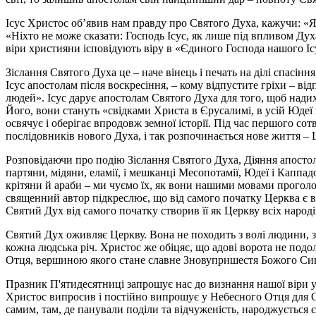
Ісус Христос об’явив нам правду про Святого Духа, кажучи: «Як 
«Ніхто не може сказати: Господь Ісус, як лише під впливом Ду
віри християни ісповідують віру в «Єдиного Господа нашого Іс
Зіслання Святого Духа це – наче вінець і печать на ділі спасі
Ісус апостолам після воскресіння, – кому відпустите гріхи – ві
людей». Ісус дарує апостолам Святого Духа для того, щоб нади
Його, вони стануть «свідками Христа в Єрусалимі, в усій Юдеї і
освячує і оберігає впродовж земної історії. Під час першого с
послідовників нового Духа, і так розпочинається нове життя – 
Розповідаючи про подію Зіслання Святого Духа, Діяння апостоль
партяни, мідяни, еламії, і мешканці Месопотамії, Юдеї і Каппадо
крітяни й араби – ми чуємо їх, як вони нашими мовами проголош
священний автор підкреслює, що від самого початку Церква є вс
Святий Дух від самого початку створив її як Церкву всіх народів
Святий Дух оживляє Церкву. Вона не походить з волі людини, з ї
кожна людська річ. Христос же обіцяє, що адові ворота не подо
Отця, вершиною якого стане славне Зновупришестя Божого Син
Празник П'ятидесятниці запрошує нас до визнання нашої віри у 
Христос випросив і постійно випрошує у Небесного Отця для Св
самим, там, де панували поділи та відчуженість, народжується є