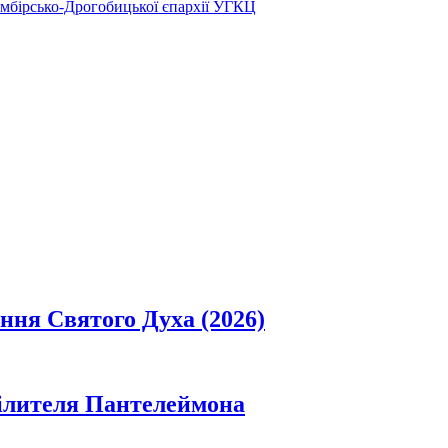
Самбірсько-Дрогобицької єпархії УГКЦ
ання Святого Духа (2026)
цілителя Пантелеймона