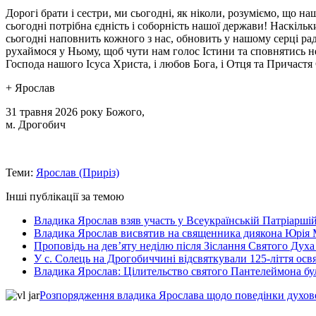
Дорогі брати і сестри, ми сьогодні, як ніколи, розуміємо, що на
сьогодні потрібна єдність і соборність нашої держави! Наскіль
сьогодні наповнить кожного з нас, обновить у нашому серці рад
рухаймося у Ньому, щоб чути нам голос Істини та сповнятись н
Господа нашого Ісуса Христа, і любов Бога, і Отця та Причастя 
+ Ярослав
31 травня 2026 року Божого,
м. Дрогобич
Теми:
Ярослав (Приріз)
Інші публікації за темою
Владика Ярослав взяв участь у Всеукраїнській Патріаршій
Владика Ярослав висвятив на священника диякона Юрія 
Проповідь на дев’яту неділю після Зіслання Святого Духа
У с. Солець на Дрогобиччині відсвяткували 125-ліття ос
Владика Ярослав: Цілительство святого Пантелеймона бу
Розпорядження владика Ярослава щодо поведінки духовен