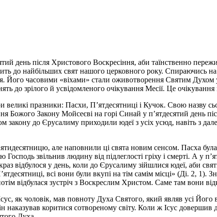
сятий день після Христового Воскресіння, аби таїнственно переж
жить до найбільших свят нашого церковного року. Спираючись н
іння. Його часовими «віхами» стали оживотворення Святим Духо
онять до зрілого й усвідомленого очікування Месії. Це очікуванн
 великі празники: Пасхи, П’ятдесятниці і Кучок. Свою назву сьо
я Божого Закону Мойсеєві на горі Синай у п’ятдесятий день післ
м закону до Єрусалиму приходили юдеї з усіх усюд, навіть з дале
тидесятницю, але наповнили ці свята новим сенсом. Пасха була н
 Господь звільнив людину від підлеглості гріху і смерті. А у п’
якраз відбулося у день, коли до Єрусалиму зійшлися юдеї, аби с
тдесятниці, всі вони були вкупі на тім самім місці» (Ді. 2, 1). З
а потім відбулася зустріч з Воскреслим Христом. Саме там вони ві
сус, як чоловік, мав повноту Духа Святого, який являв усі Його
 Він наказував коритися сотвореному світу. Коли ж Ісус довершив
ятого Духа.