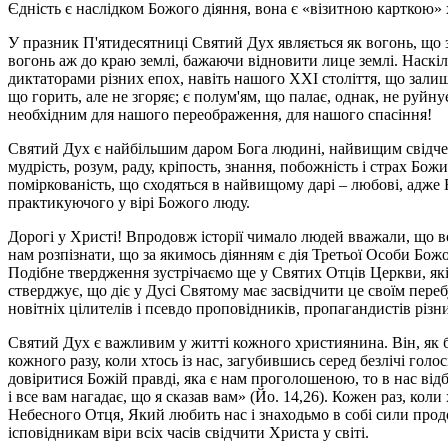
Єдність є наслідком Божого діяння, вона є «візитною карткою» хр
У празник П'ятидесятниці Святий Дух являється як вогонь, що 
вогонь аж до краю землі, бажаючи відновити лице землі. Наскіл
диктаторами різних епох, навіть нашого ХХІ століття, що залиш
що горить, але не згоряє; є полум'ям, що палає, однак, не руй
необхідним для нашого переображення, для нашого спасіння!
Святий Дух є найбільшим даром Бога людині, найвищим свідчен
мудрість, розум, раду, кріпость, знання, побожність і страх Божи
поміркованість, що сходяться в найвищому дарі – любові, адже
практикуючого у вірі Божого люду.
Дорогі у Христі! Впродовж історії чимало людей вважали, що в
нам розпізнати, що за якимось діянням є дія Третьої Особи Божо
Подібне твердження зустрічаємо ще у Святих Отців Церкви, які
стверджує, що діє у Дусі Святому має засвідчити це своїм пере
новітніх цілителів і псевдо проповідників, пропагандистів різн
Святий Дух є важливим у житті кожного християнина. Він, як бу
кожного разу, коли хтось із нас, загубившись серед безлічі голо
довіритися Божій правді, яка є нам проголошеною, то в нас від
і все вам нагадає, що я сказав вам» (Йо. 14,26). Кожен раз, кол
Небесного Отця, Який любить нас і знаходьмо в собі сили продо
ісповідникам віри всіх часів свідчити Христа у світі.