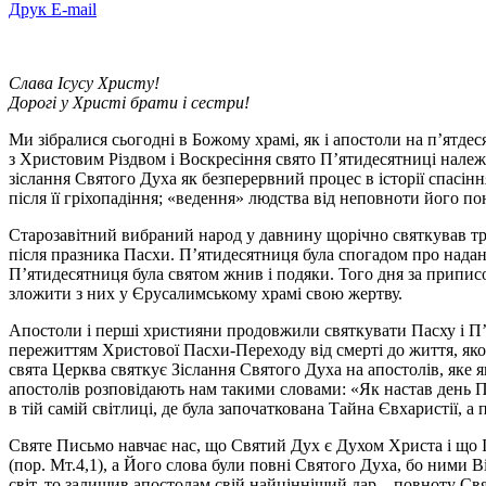
Друк
E-mail
Слава Ісусу Христу!
Дорогі у Христі брати і сестри!
Ми зібралися сьогодні в Божому храмі, як і апостоли на п’ятде
з Христовим Різдвом і Воскресіння свято П’ятидесятниці нале
зіслання Святого Духа як безперервний процес в історії спас
після її гріхопадіння; «ведення» людства від неповноти його п
Старозавітний вибраний народ у давнину щорічно святкував три
після празника Пасхи. П’ятидесятниця була спогадом про наданн
П’ятидесятниця була святом жнив і подяки. Того дня за приписо
зложити з них у Єрусалимському храмі свою жертву.
Апостоли і перші християни продовжили святкувати Пасху і П’я
пережиттям Христової Пасхи-Переходу від смерті до життя, якою
свята Церква святкує Зіслання Святого Духа на апостолів, яке 
апостолів розповідають нам такими словами: «Як настав день П’я
в тій самій світлиці, де була започаткована Тайна Євхаристії, 
Святе Письмо навчає нас, що Святий Дух є Духом Христа і що І
(пор. Мт.4,1), а Його слова були повні Святого Духа, бо ними
світ, то залишив апостолам свій найцінніший дар – повноту Св