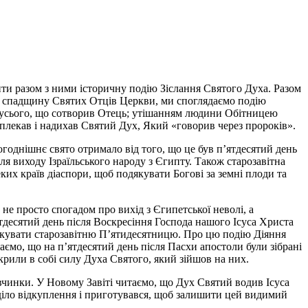
ити разом з ними історичну подію Зіслання Святого Духа. Разом
а спадщину Святих Отців Церкви, ми споглядаємо подію
м усього, що сотворив Отець; утішанням людини Обітницею
я плекав і надихав Святий Дух, Який «говорив через пророків».
годнішнє свято отримало від того, що це був п’ятдесятий день
я виходу Ізраїльського народу з Єгипту. Також старозавітна
ких країв діаспори, щоб подякувати Богові за земні плоди та
е просто спогадом про вихід з Єгипетської неволі, а
ятдесятий день після Воскресіння Господа нашого Ісуса Христа
вяткувати старозавітню П’ятидесятницю. Про цю подію Діяння
наємо, що на п’ятдесятий день після Пасхи апостоли були зібрані
дкрили в собі силу Духа Святого, який зійшов на них.
 вчинки. У Новому Завіті читаємо, що Дух Святий водив Ісуса
 діло відкуплення і приготувався, щоб залишити цей видимий