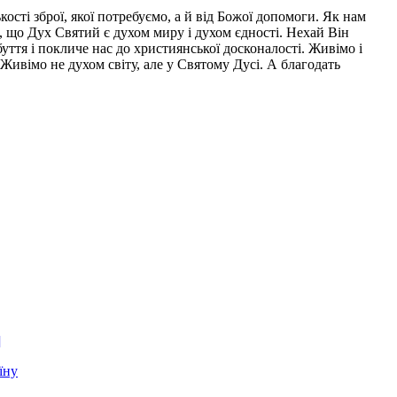
кості зброї, якої потребуємо, а й від Божої допомоги. Як нам
о, що Дух Святий є духом миру і духом єдності. Нехай Він
уття і покличе нас до християнської досконалості. Живімо і
Живімо не духом світу, але у Святому Дусі. А благодать
]
їну