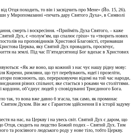
д Отця походить, то він і засвідчить про Мене» (Йо. 15, 26).
авши у Миропомазанні «печать дару Святого Духа», в Символі
дання, смерть і воскресіння. «Прийміть Духа Святого, – каже
). Святий Дух, є «полум’ям, що спалює гріхи» та «творить нових
апостолів на проповідників Христової Благовісті, отримавши
и Христова Церква, яку Святий Дух провадить, просвічує,
 життя на землі. Під час П’ятидесятниці Бог вдихає в Христових
дивуються: «Як же воно, що кожний з нас чує нашу рідну мову:
біля Кирени, римляни, що тут перебувають, юдеї і прозеліти,
нтатори пояснюють, що, перераховуючи відомі на той час народи,
иєднання різних спільнот, яке стається з роками чи століттями.
ьні кордони, об’єднує людей у сповідуванні Триєдиного Бога.
ло так, то вона вже давно б згасла, так само, як проминає
Святим Духом. Він же є Гарантом здійснення її в історії задуму
стя на нас, на Церкву і на увесь світ. Святий Дух є даром, що
 до Отця, сходить на людство Божий подих – Святий Дух. Тим
ого та розсіяного людського роду у нове тіло, тобто Церкву.