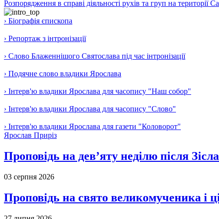
Розпорядження в справі діяльності рухів та груп на території 
› Біографія єпископа
› Репортаж з інтронізації
› Слово Блаженнішого Святослава під час інтронізації
› Подячне слово владики Ярослава
› Інтерв'ю владики Ярослава для часопису "Наш собор"
› Інтерв'ю владики Ярослава для часопису "Слово"
› Інтерв'ю владики Ярослава для газети "Коловорот"
Ярослав Приріз
Проповідь на дев’яту неділю після Зісл
03 серпня 2026
Проповідь на свято великомученика і 
27 липня 2026