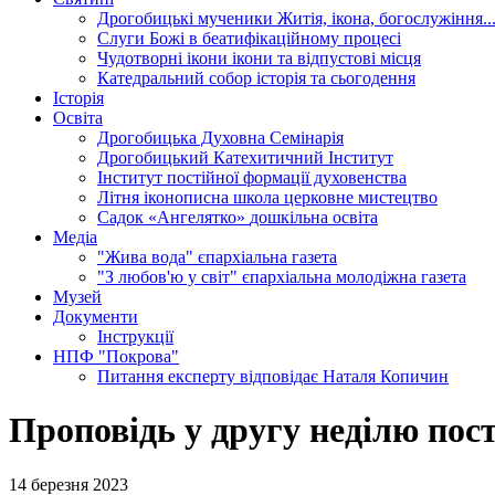
Дрогобицькі мученики
Житія, ікона, богослужіння..
Слуги Божі
в беатифікаційному процесі
Чудотворні ікони
ікони та відпустові місця
Катедральний собор
історія та сьогодення
Історія
Освіта
Дрогобицька Духовна Семінарія
Дрогобицький Катехитичний Інститут
Інститут постійної формації духовенства
Літня іконописна школа
церковне мистецтво
Садок «Ангелятко»
дошкільна освіта
Медіа
"Жива вода"
єпархіальна газета
"З любов'ю у світ"
єпархіальна молодіжна газета
Музей
Документи
Інструкції
НПФ "Покрова"
Питання експерту
відповідає Наталя Копичин
Проповідь у другу неділю пост
14 березня 2023