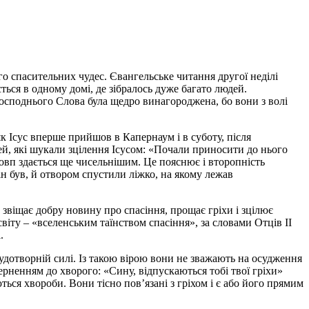
 спасительних чудес. Євангельське читання другої неділі
ься в одному домі, де зібралось дуже багато людей.
Господнього Слова була щедро винагороджена, бо вони з волі
як Ісус вперше прийшов в Капернаум і в суботу, після
ей, які шукали зцілення Ісусом: «Почали приносити до нього
атовп здається ще чисельнішим. Це пояснює і второпність
ін був, й отвором спустили ліжко, на якому лежав
звіщає добру новину про спасіння, прощає гріхи і зцілює
віту – «вселенським таїнством спасіння», за словами Отців ІІ
.
чудотворній силі. Із такою вірою вони не зважають на осудження
верненням до хворого: «Сину, відпускаються тобі твої гріхи»
ься хвороби. Вони тісно пов’язані з гріхом і є або його прямим