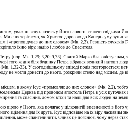
том, уважно вслухаючись у Його слово та стаючи свідками Його
. Ми спостерігаємо, як Христос дорогою до Капернауму зупиняєт
м і «проповідував до них словом» (Мк. 2,2). Ревність слухачів 
скріпило їхню віру, надію і любов до Спасителя.
тру (пор. Мк. 1,29; 3,20; 9,33). Святий Марко благовістує нам, 
чері того ж дня біля будинку Петра зібрався великий натовп люд
» (Мк. 1,32-33). У сьогоднішньому епізоді подія повторюється; н
роду не могли донести до нього, розкрили стелю над місцем, де в
ісцем, в якому Ісус «промовляє до них словом» (Мк. 2,2), тобто 
Вселенська Церква під проводом апостола Петра в усіх куточках с
ирення та спасіння, домом втіхи та надії для всіх людей на землі
ною вірою у Нього, яка полягає у цілковитій впевненості в його 
ого зцілення для їх друга. Ісус відповідає на їх віру ласкавим з
 зцілення, може спантеличити. Однак це пояснює, чому нераз стают