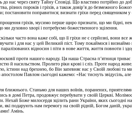
ь до нас через святу Тайну Сповіді. Що властиво потрібно до доб
ства, різних пороків і гріхів, а також довір’я до безмежного Бож
іхи; постановити поправитися; визнати гріхи перед священиком у с
ез прощення гріхів, мусимо перше щиро признати, що ми бідні, 
о ми духовно хворі і потребуємо божественного зцілення.
льки часто вона каже собі, що її гріхи не є серйозні, вони все ж
озвучати і для нас у цей Великий піст. Тому покаймося і визнай
паралізованих відносин і піти в нове життя, життя повноти і здо
московії проти нашого народу. Ця наша Страсна п’ятниця триває 
стю й насильством. Пролито ріки крові і сліз. Проте народ живе,
тю, істини над брехнею, бо Він запевняє нас у Своїй любові та м
з апостолом Павлом сьогодні кажемо: «Нас тиснуть звідусіль, але
ля ближнього. Станьмо для наших воїнів, поранених, приятелями
ись в домі Петра, продовжує перебувати у своїй Церкві. Молімо
и. Нехай Боже милосердя зцілить рани України, яких сьогодні нам
, які подарують нам перемогу на своїй рідній, Богом даній, укра
вами! Амінь.