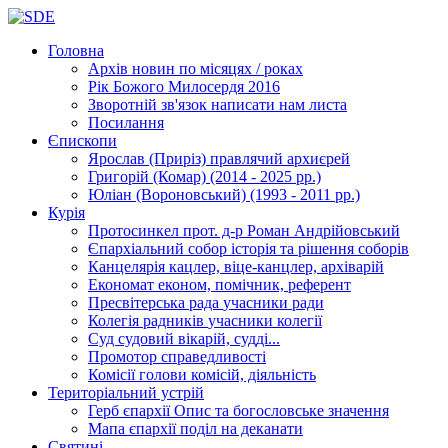
Головна
Архів новин
по місяцях / роках
Рік Божого Милосердя
2016
Зворотній зв'язок
написати нам листа
Посилання
Єпископи
Ярослав (Приріз)
правлячий архиєрей
Григорій (Комар)
(2014 - 2025 рр.)
Юліан (Вороновський)
(1993 - 2011 рр.)
Курія
Протосинкел
прот. д-р Роман Андрійовський
Єпархіальний собор
історія та рішення соборів
Канцелярія
кацлер, віце-канцлер, архіварій
Економат
економ, помічник, референт
Пресвітерська рада
учасники ради
Колегія радників
учасники колегії
Суд
судовий вікарій, судді...
Промотор справедливості
Комісії
голови комісій, діяльність
Територіальний устрій
Герб єпархії
Опис та богословське значення
Мапа єпархії
поділ на деканати
Святині