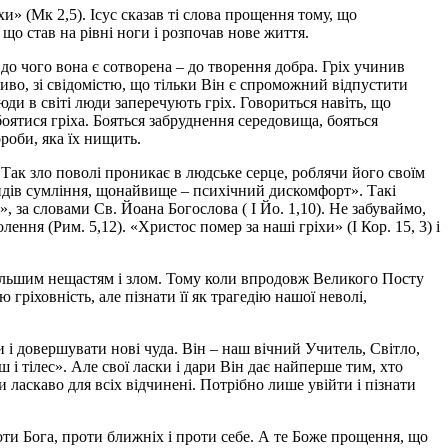
хи» (Мк 2,5). Ісус сказав ті слова прощення тому, що
що став на рівні ноги і розпочав нове життя.
 до чого вона є сотворена – до творення добра. Гріх учинив
ливо, зі свідомістю, що тільки Він є спроможний відпустити
юди в світі люди заперечують гріх. Говориться навіть, що
боятися гріха. Бояться забруднення середовища, бояться
ороби, яка їх нищить.
а. Так зло поволі проникає в людське серце, роблячи його своїм
идів сумління, щонайвище – психічний дискомфорт». Такі
 за словами Св. Йоана Богослова ( І Йо. 1,10). Не забуваймо,
ення (Рим. 5,12). «Христос помер за наші гріхи» (І Кор. 15, 3) і
йбільшим нещастям і злом. Тому коли впродовж Великого Посту
ріховність, але пізнати її як трагедію нашої неволі,
и і довершувати нові чуда. Він – наш вічний Учитель, Світло,
 і тілес». Але свої ласки і дари Він дає найперше тим, хто
и ласкаво для всіх відчинені. Потрібно лише увійти і пізнати
оти Бога, проти ближніх і проти себе. А те Боже прощення, що