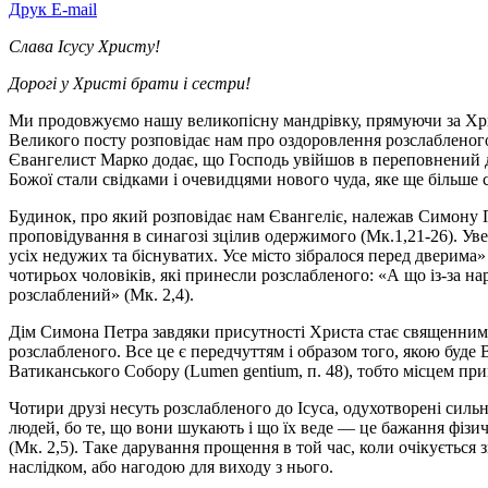
Друк
E-mail
Слава Ісусу Христу!
Дорогі у Христі брати і сестри!
Ми продовжуємо нашу великопісну мандрівку, прямуючи за Хрис
Великого посту розповідає нам про оздоровлення розслабленого
Євангелист Марко додає, що Господь увійшов в переповнений ді
Божої стали свідками і очевидцями нового чуда, яке ще більше 
Будинок, про який розповідає нам Євангеліє, належав Симону Пе
проповідування в синагозі зцілив одержимого (Мк.1,21-26). Уве
усіх недужих та біснуватих. Усе місто зібралося перед дверима
чотирьох чоловіків, які принесли розслабленого: «А що із-за на
розслаблений» (Мк. 2,4).
Дім Симона Петра завдяки присутності Христа стає священним м
розслабленого. Все це є передчуттям і образом того, якою буде 
Ватиканського Собору (Lumen gentium, п. 48), тобто місцем прим
Чотири друзі несуть розслабленого до Ісуса, одухотворені силь
людей, бо те, що вони шукають і що їх веде — це бажання фізичн
(Мк. 2,5). Таке дарування прощення в той час, коли очікується
наслідком, або нагодою для виходу з нього.