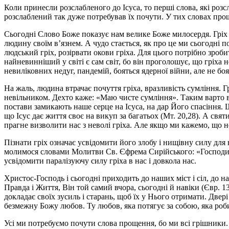
Коли принесли розслабленого до Ісуса, то перші слова, які розсл
розслаблений так дуже потребував їх почути. У тих словах проще
Сьогодні Слово Боже показує нам велике Боже милосердя. Гріх з
людину своїм в’язнем. А чудо стається, як про це ми сьогодні 
людський гріх, розірвати окови гріха. Для цього потрібно зроби
найневинніший у світі є сам світ, бо він проголошує, що гріха 
невиліковних недуг, пандемій, бояться ядерної війни, але не бо
На жаль, людина втрачає почуття гріха, вразливість сумління. Гр
невільником. Дехто каже: «Маю чисте сумління». Таким варто 
постави замикають наше серце на Ісуса, на дар Його спасіння. 
що Ісус дає життя своє на викуп за багатьох (Мт. 20,28). А свят
прагне визволити нас з неволі гріха. Але якщо ми кажемо, що не
Пізнати гріх означає усвідомити його злобу і нищівну силу дл
молимося словами Молитви Св. Єфрема Сирійського: «Господи, да
усвідомити паралізуючу силу гріха в нас і довкола нас.
Христос-Господь і сьогодні приходить до наших міст і сіл, до 
Правда і Життя, Він той самий вчора, сьогодні й навіки (Євр. 13
докладає своїх зусиль і старань, щоб їх у Нього отримати. Двері
безмежну Божу любов. Ту любов, яка потягує за собою, яка роби
Усі ми потребуємо почути слова прощення, бо ми всі грішники.