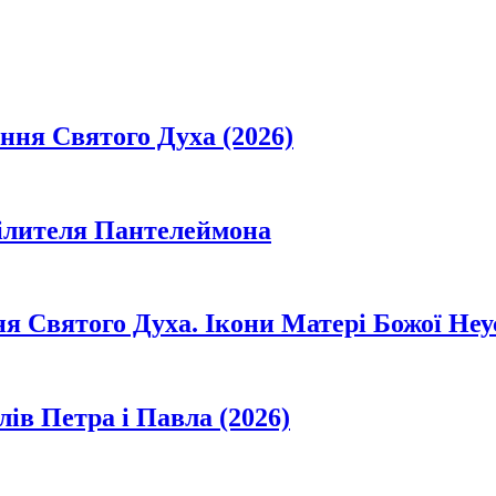
ання Святого Духа (2026)
цілителя Пантелеймона
ня Святого Духа. Ікони Матері Божої Неу
лів Петра і Павла (2026)