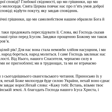
рої сповіді? Глибокої свідомості, що ми грішники, що ми
ого милосердя. Свята Церква повчає нас про п’ять умов доброї
повіді; відбути покуту, яку завдав сповідник.
немічні грішники, що ми самолюбством нашим образили Бога й
 таки продовжать переслідувати її. Слова, які Господь сказав
мо наші гріхи перед Ісусом. Завдяки прощенню Божому ми також
ров’я.
цілий рік! Для нас вона стала немовби хлібом насущним, і ми
 народ бореться, народ молиться. І саме Господь закликає нас
илості. Від Нього, нашого Спасителя, черпаємо силу в
 ми не пригноблені; ми в труднощах, та ми не втрачаємо
 з сьогоднішнього євангельського читання. Приносьмо їх у
ся, нехай Боже милосердя буде силою України, нехай воно єднає
 завдає ворог.Нехай слова: «Кажу тобі: Встань, візьми твоє
їнській землі. А благодать Господа нашого Ісуса Христа, і