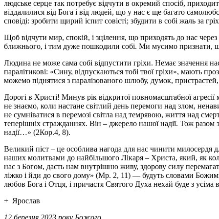
людське серце так потребує відчути в окремий спосіб, приходит
віддалилися від Бога і від людей, що у нас є ще багато самолюб
сповіді: зробити щирий іспит совісті; збудити в собі жаль за гр
Щоб відчути мир, спокій, і зцілення, що приходять до нас чер
ближнього, і тим дуже пошкодили собі. Ми мусимо признати, щ
Людина не може сама собі відпустити гріхи. Немає значення наскі
паралітикові: «Сину, відпускаються тобі твої гріхи», мають пр
можемо піднятися з паралізованого шлюбу, думок, пристрастей, 
Дорогі в Христі! Минув рік відкритої повномасштабної агресії 
не знаємо, коли настане світлий день перемоги над злом, ненави
не сумніватися в перемозі світла над темрявою, життя над смер
теперішніх стражданнях. Він – джерело нашої надії. Тож разом 
надії…» (2Кор.4, 8).
Великий піст – це особлива нагода для нас чинити милосердя д
наших молитвами до найбільшого Лікаря – Христа, який, як кол
нас з Богом, дасть нам внутрішню живу, здорову силу перемагат
ліжко і йди до свого дому» (Мр. 2, 11) — будуть словами Божими
любов Бога і Отця, і причастя Святого Духа нехай буде з усіма 
+ Ярослав
12 березня 2023 року Божого,