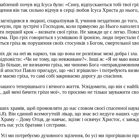
аблений почув від Ісуса були: «Сину, відпускаються тобі твої грі
ння він так сильно відчув в серці любов Ісуса Христа до нього, 
агніздився в людині, спаралізував її, учинив нездатною до того,
почули, при зустрічі з Господом, коли прямуємо до Нього наполег
ти перший крок – визнати свої гріхи. Не завжди це є легко. Повс
нема. Про гріх говориться з усмішкою й іронією, люди перестали 
яться гріха як порушення своїх стосунків з Богом, смертельної хв
іх діє на неї як наркоз, так що вона не розпізнає межі добра і зл
відповісти: «Чи не тому, що невживане?». Інші ж: «Я не маю вик
Що більше, не визнаючи гріха, ми чинимо Бога «неправдомовним»,
ий апостол Павло пригадує, що «всі згрішили» і потребують визвол
 маємо гріха, то самі собі закриваємо дорогу до спасіння.
я нашого теперішнього і вічного життя. Усвідомити, що він є на
й мені бачити гріхи мої», то просимо не тільки зауважити свою г
наших храмів, щоб промовляти до нас словом своєї спасенної наук
,8). Він єдиний всемогутній лікар, що знає всі недуги наших «душ
 Храму – Дому Отця, де навчає, зціляє і освячує Христос, є завжд
ть нас усіх братами і сестрами.
 Усі ми потребуємо духовного зцілення, бо усі ми прогрішили пр