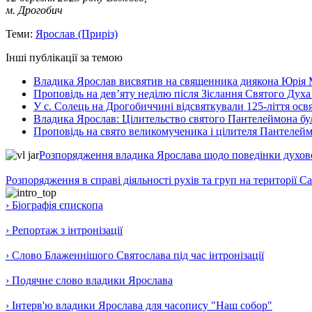
м. Дрогобич
Теми:
Ярослав (Приріз)
Інші публікації за темою
Владика Ярослав висвятив на священника диякона Юрія 
Проповідь на дев’яту неділю після Зіслання Святого Духа
У с. Солець на Дрогобиччині відсвяткували 125-ліття ос
Владика Ярослав: Цілительство святого Пантелеймона бу
Проповідь на свято великомученика і цілителя Пантелей
Розпорядження владика Ярослава щодо поведінки духовен
Розпорядження в справі діяльності рухів та груп на території 
› Біографія єпископа
› Репортаж з інтронізації
› Слово Блаженнішого Святослава під час інтронізації
› Подячне слово владики Ярослава
› Інтерв'ю владики Ярослава для часопису "Наш собор"