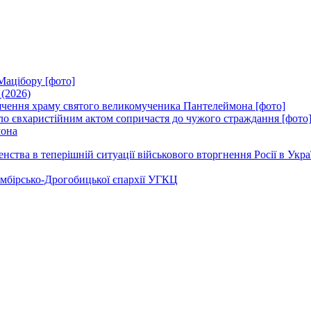
Мацібору [фото]
 (2026)
вячення храму святого великомученика Пантелеймона [фото]
ло євхаристійним актом сопричастя до чужого страждання [фото
мона
ства в теперішній ситуації військового вторгнення Росії в Укра
Самбірсько-Дрогобицької єпархії УГКЦ