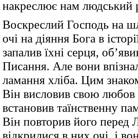
накреслює нам людський 
Воскреслий Господь на ш
очі на діяння Бога в істор
запалив їхні серця, об’яв
Писання. Але вони впізнал
ламання хліба. Цим знако
Він висловив свою любов д
встановив таїнственну па
Він повторив його перед 
відкрилися в них очі, і во