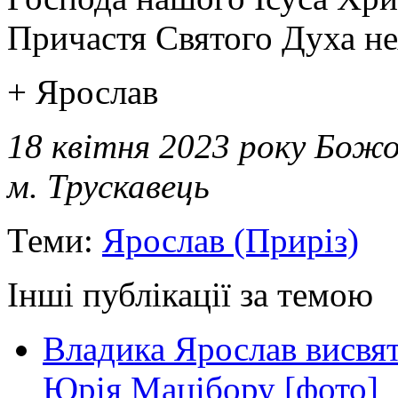
Причастя Святого Духа нех
+ Ярослав
18 квітня 2023 року Божо
м. Трускавець
Теми:
Ярослав (Приріз)
Інші публікації за темою
Владика Ярослав висвя
Юрія Мацібору [фото]