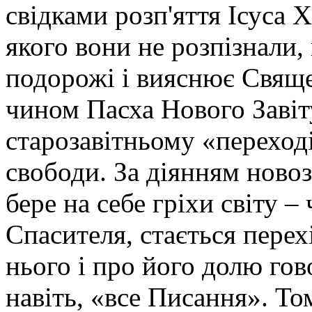
свідками розп'яття Ісуса 
якого вони не розпізнали,
подорожі і вияснює Свяще
чином Пасха Нового Завіт
старозавітньому «переході
свободи. За діянням ново
бере на себе гріхи світу –
Спасителя, стається перех
нього і про його долю гов
навіть, «все Писання». Т