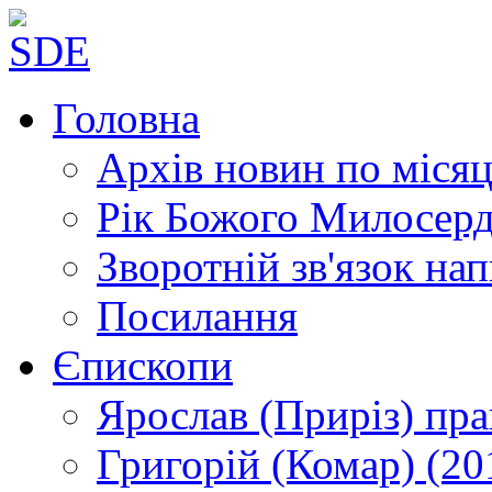
Головна
Архів новин
по місяц
Рік Божого Милосер
Зворотній зв'язок
нап
Посилання
Єпископи
Ярослав (Приріз)
пра
Григорій (Комар)
(20