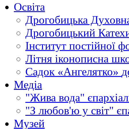
Освіта
Дрогобицька Духовна
Дрогобицький Катехи
Інститут постійної ф
Літня іконописна шк
Садок «Ангелятко»
д
Медіа
"Жива вода"
єпархіал
"З любов'ю у світ"
єп
Музей