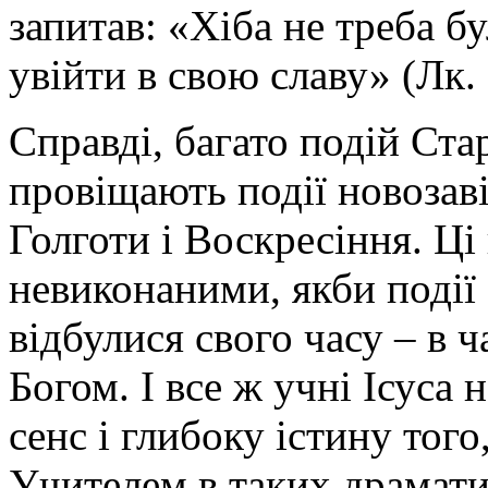
запитав: «Хіба не треба б
увійти в свою славу» (Лк. 
Справді, багато подій Ста
провіщають події новозаві
Голготи і Воскресіння. Ц
невиконаними, якби події
відбулися свого часу – в ч
Богом. І все ж учні Ісуса
сенс і глибоку істину того
Учителем в таких драмати