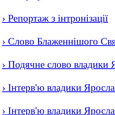
› Репортаж з інтронізації
› Слово Блаженнішого Свят
› Подячне слово владики 
› Інтерв'ю владики Яросл
› Інтерв'ю владики Яросл