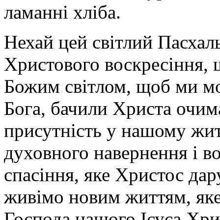
ламанні хліба.
Нехай цей світлий Пасхал
Христового воскресіння, 
Божим світлом, щоб ми мо
Бога, бачили Христа очима
присутність у нашому жит
духовного навернення і в
спасіння, яке Христос дару
живімо новим життям, яке 
Господа нашого Ісуса Хрис