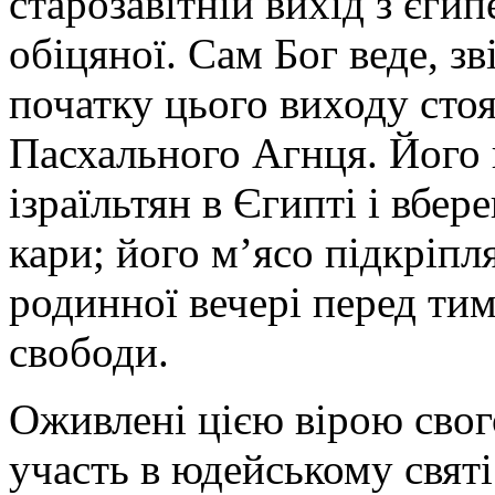
старозавітній вихід з єги
обіцяної. Сам Бог веде, зв
початку цього виходу стоя
Пасхального Агнця. Його 
ізраїльтян в Єгипті і вбер
кари; його м’ясо підкріпля
родинної вечері перед тим
свободи.
Оживлені цією вірою свог
участь в юдейському святі