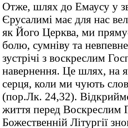
Отже, шлях до Емаусу у зв
Єрусалимі має для нас вел
як Його Церква, ми пряму
болю, сумніву та невпевне
зустрічі з воскреслим Гос
навернення. Це шлях, на 
серця, коли ми чують слов
(пор.Лк. 24,32). Відкрий
життя перед Воскреслим Г
Божественній Літургії зно