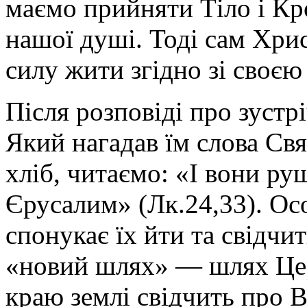
маємо прийняти Тіло і Кр
нашої душі. Тоді сам Хрис
силу жити згідно зі своєю
Після розповіді про зустр
Який нагадав їм слова Свя
хліб, читаємо: «І вони р
Єрусалим» (Лк.24,33). Ос
спонукає їх йти та свідчи
«новий шлях» — шлях Церк
краю землі свідчить про 