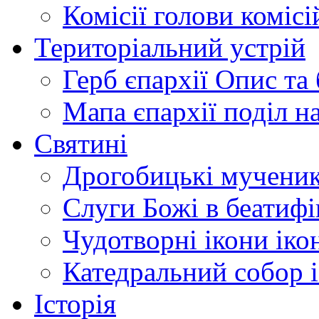
Комісії
голови комісі
Територіальний устрій
Герб єпархії
Опис та 
Мапа єпархії
поділ н
Святині
Дрогобицькі мучени
Слуги Божі
в беатиф
Чудотворні ікони
іко
Катедральний собор
Історія