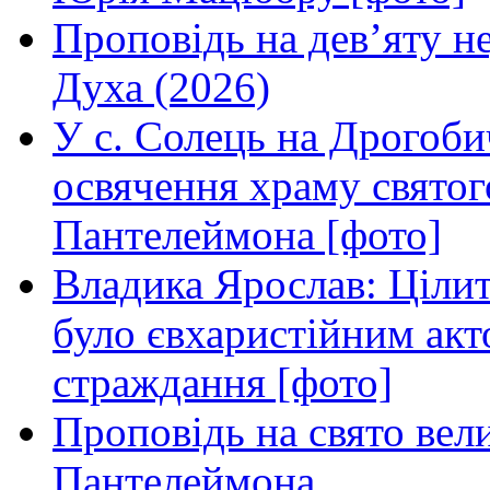
Проповідь на дев’яту н
Духа (2026)
У с. Солець на Дрогоби
освячення храму свято
Пантелеймона [фото]
Владика Ярослав: Ціли
було євхаристійним акт
страждання [фото]
Проповідь на свято вел
Пантелеймона