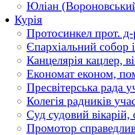
Юліан (Вороновськи
Курія
Протосинкел
прот. д
Єпархіальний собор
Канцелярія
кацлер, в
Економат
економ, по
Пресвітерська рада
у
Колегія радників
учас
Суд
судовий вікарій, с
Промотор справедлив