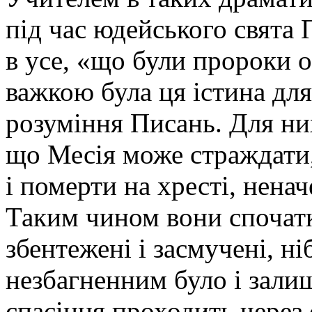
під час юдейського свята 
в усе, «що були пророки о
важкою була ця істина для
розуміння Писань. Для ни
що Месія може страждати
і померти на хресті, нена
Таким чином вони спочатк
збентежені і засмучені, ні
незбагненним було і зали
спасіння проходить через