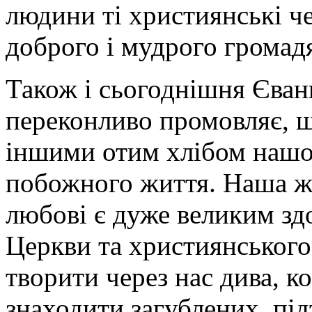
людини ті християнські че
доброго і мудрого громад
Також і сьогоднішня Єванг
переконливо промовляє, щ
іншими отим хлібом нашої
побожного життя. Наша жи
любові є дуже великим зд
Церкви та християнського
творити через нас дива, к
знаходити загублених, пі