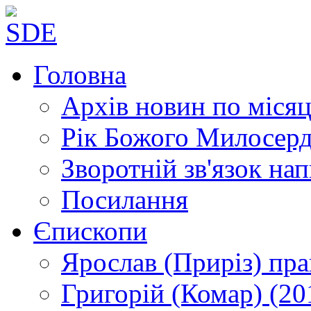
Головна
Архів новин
по місяц
Рік Божого Милосер
Зворотній зв'язок
нап
Посилання
Єпископи
Ярослав (Приріз)
пра
Григорій (Комар)
(20