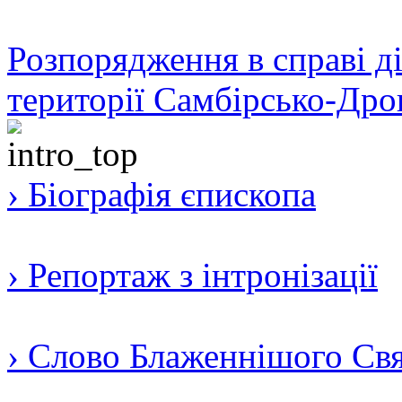
Розпорядження в справі ді
території Самбірсько-Дро
› Біографія єпископа
› Репортаж з інтронізації
› Слово Блаженнішого Свят