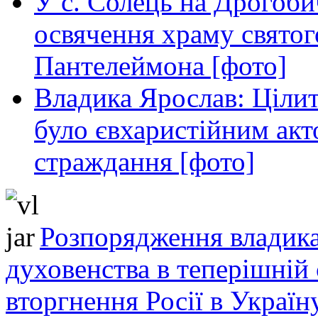
У с. Солець на Дрогоби
освячення храму свято
Пантелеймона [фото]
Владика Ярослав: Ціли
було євхаристійним акт
страждання [фото]
Розпорядження владика
духовенства в теперішній 
вторгнення Росії в Україн