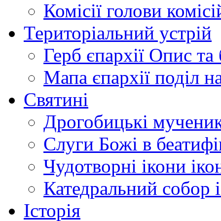
Комісії
голови комісі
Територіальний устрій
Герб єпархії
Опис та 
Мапа єпархії
поділ н
Святині
Дрогобицькі мучени
Слуги Божі
в беатиф
Чудотворні ікони
іко
Катедральний собор
Історія