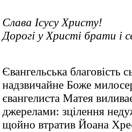
Слава Ісусу Христу!
Дорогі у Христі брати і 
Євангельська благовість с
надзвичайне Боже милосерд
євангелиста Матея вилив
джерелами: зцілення неду
щойно втратив Йоана Хрес