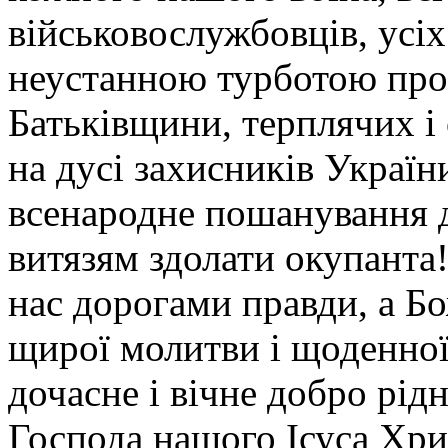
військовослужбовців, усіх
неустанною турботою про
Батьківщини, терплячих і
на дусі захисників Україн
всенародне пошанування д
витязям здолати окупанта!
нас дорогами правди, а Б
щирої молитви і щоденної
дочасне і вічне добро рід
Господа нашого Ісуса Хрис