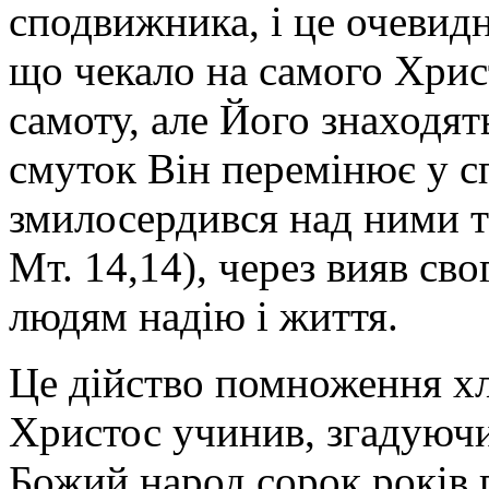
сподвижника, і це очевид
що чекало на самого Хрис
самоту, але Його знаходят
смуток Він перемінює у с
змилосердився над ними та
Мт. 14,14), через вияв св
людям надію і життя.
Це дійство помноження хлі
Христос учинив, згадуючи
Божий народ сорок років