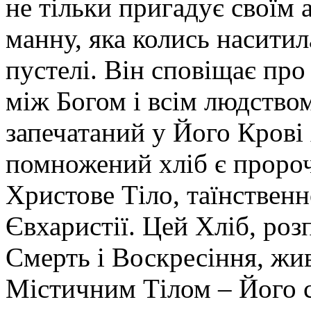
не тільки пригадує своїм 
манну, яка колись насити
пустелі. Він сповіщає про
між Богом і всім людством
запечатаний у Його Крові
помножений хліб є проро
Христове Тіло, таїнственн
Євхаристії. Цей Хліб, ро
Смерть і Воскресіння, жив
Містичним Тілом – Його 