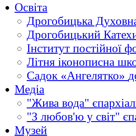
Освіта
Дрогобицька Духовна
Дрогобицький Катехи
Інститут постійної ф
Літня іконописна шк
Садок «Ангелятко»
д
Медіа
"Жива вода"
єпархіал
"З любов'ю у світ"
єп
Музей