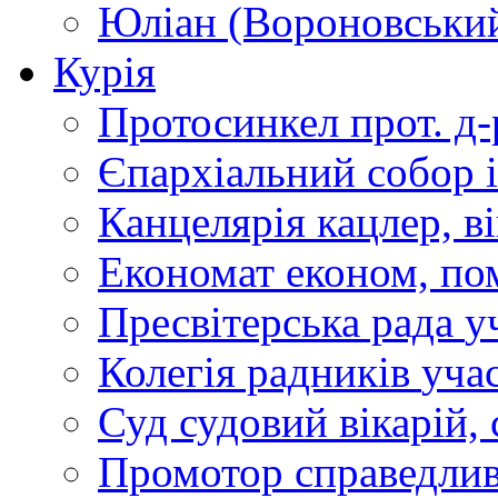
Юліан (Вороновськи
Курія
Протосинкел
прот. д
Єпархіальний собор
Канцелярія
кацлер, в
Економат
економ, по
Пресвітерська рада
у
Колегія радників
учас
Суд
судовий вікарій, с
Промотор справедлив