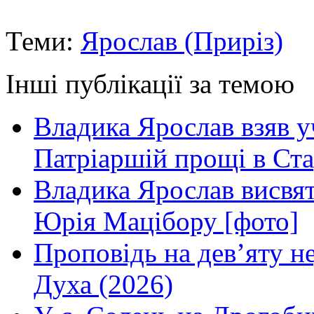
Теми:
Ярослав (Приріз)
Інші публікації за темою
Владика Ярослав взяв у
Патріаршій прощі в Ста
Владика Ярослав висвя
Юрія Мацібору [фото]
Проповідь на дев’яту н
Духа (2026)