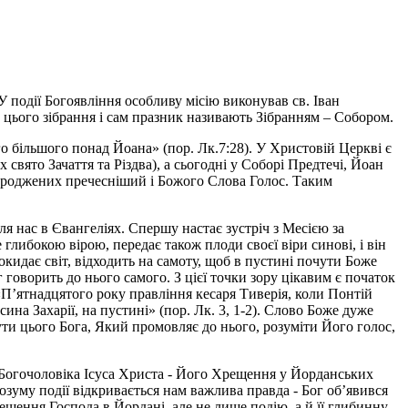
У події Богоявління особливу місію виконував св. Іван
 цього зібрання і сам празник називають Зібранням – Собором.
о більшого понад Йоана» (пор. Лк.7:28). У Христовій Церкві є
 свято Зачаття та Різдва), а сьогодні у Соборі Предтечі, Йоан
 народжених пречесніший і Божого Слова Голос. Таким
ля нас в Євангеліях. Спершу настає зустріч з Месією за
глибокою вірою, передає також плоди своєї віри синові, і він
покидає світ, відходить на самоту, щоб в пустині почути Боже
говорить до нього самого. З цієї точки зору цікавим є початок
«П’ятнадцятого року правління кесаря Тиверія, коли Понтій
на Захарії, на пустині» (пор. Лк. 3, 1-2). Слово Боже дуже
ути цього Бога, Який промовляє до нього, розуміти Його голос,
 Богочоловіка Ісуса Христа - Його Хрещення у Йорданських
озуму події відкривається нам важлива правда - Бог об’явився
ещення Господа в Йордані, але не лише подію, а й її глибинну