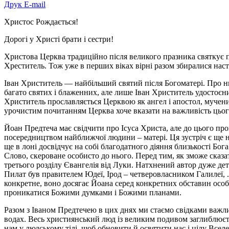
Друк
E-mail
Христос Рождається!
Дорогі у Христі брати і сестри!
Христова Церква традиційно після великого празника святкує па
Хреститель. Тож уже в перших віках вірні разом збиралися нас
Іван Христитель — найбільший святий після Богоматері. Про нь
багато святих і блаженних, але лише Іван Христитель удостоєний
Христитель прославляється Церквою як ангел і апостол, мученик
урочистим почитанням Церква хоче вказати на важливість цього
Йоан Предтеча має свідчити про Ісуса Христа, але до цього про
посередництвом найближчої людини – матері. Ця зустріч є ще не
ще в лоні досвідчує на собі благодатного діяння близькості Бога
Слово, скероване особисто до нього. Перед тим, як зможе сказа
третього розділу Євангелія від Луки. Натхнений автор дуже де
Пилат був правителем Юдеї, Ірод – четверовласником Галилеї, ..
конкретне, воно досягає Йоана серед конкретних обставин особ
проникатися Божими думками і Божими планами.
Разом з Іваном Предтечею в цих днях ми стаємо свідками важл
водах. Весь християнський люд із великим подивом заглиблюєть
нам у людському тілі, щоб обновити й освятити нас і цілу Всел