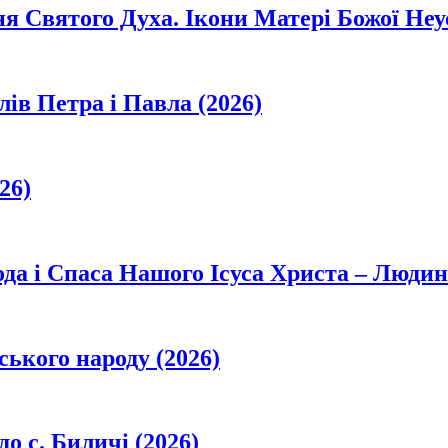
ня Святого Духа. Ікони Матері Божої Неу
лів Петра і Павла (2026)
26)
да і Спаса Нашого Ісуса Христа – Людин
ського народу (2026)
о с. Биличі (2026)