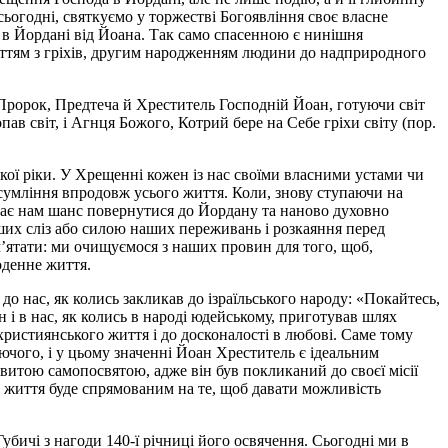
сьогодні, святкуємо у торжестві Богоявління своє власне
 в Йордані від Йоана. Так само спасенною є нинішня
иттям з гріхів, другим народженням людини до надприродного
 Пророк, Предтеча й Хреститель Господній Йоан, готуючи світ
опав світ, і Агнця Божого, Котрий бере на Себе гріхи світу (пор.
ої ріки. У Хрещенні кожен із нас своїми власними устами чи
 сумління впродовж усього життя. Коли, знову ступаючи на
 дає нам шанс повернутися до Йордану та наново духовно
х сліз або силою наших переживань і розкаяння перед
ам’ятати: ми очищуємося з наших провин для того, щоб,
оденне життя.
о нас, як колись закликав до ізраїльського народу: «Покайтесь,
і в нас, як колись в народі юдейському, приготував шлях
 християнського життя і до досконалості в любові. Саме тому
ючого, і у цьому значенні Йоан Хреститель є ідеальним
витою самопосвятою, адже він був покликаний до своєї місії
 життя буде спрямованим на те, щоб давати можливість
Губичі з нагоди 140-ї річниці його освячення. Сьогодні ми в