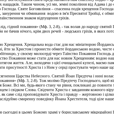
 нащадків. Таким чином, усі ми, земні покоління від Адама і до 
 Господа. Святе Богоявління – спасенна подія хрещення Господа
, занурення чи обмивання водою в ім'я Пресвятої Тройці, є обм
таїнственним знаком відпущення гріхів.
д, гідний покаяння» (Мф. 3, 2-8), - так волав до народу святий
би не бачив нічого, крім двох речей - людських гріхів, в яких пот
ію Хрещення. Хрещальна вода стає для нас мініатюрою Йорданськ
ові, йти за Христом і пронести обмите йорданською водою, чисте
 обітницю, у своєму милосерді через Таїнство Покаяння Господь
тво Покаяння може стати для нас новим Хрещенням: водою наши
ротягом життя. Але, виходячи з цієї очищальної купелі, маємо п
ати присутності Христа і з Ним у серці простувати через наше щ
осягнення Царства Небесного. Святий Йоан Предтеча і нині волає д
каяння» (Мф. 3, 2-8). Тож молімо Предтечу Господнього, щоб він 
ня Боже. Всі ми, будь-якого стану чи рівня, покликані до повноти
нцем і свідком Слова. Свідчити Христа є завданням кожного віру
 як саме слід проповідувати Христа і правду – жертовною і цілко
Наслідуймо смиренну поведінку Йоана Хрестителя, тоді ціле наше
ися сьогодні в цьому Божому храмі у бориславському мікрорайоні 