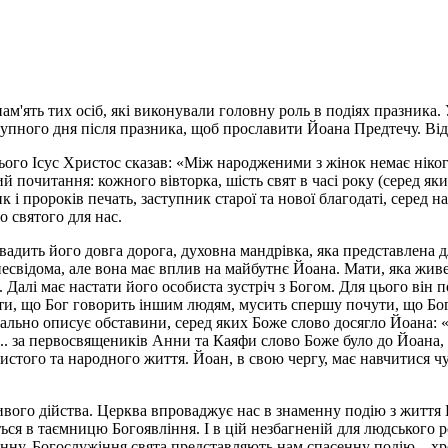
м'ять тих осіб, які виконували головну роль в подіях празника. 
тупного дня після празника, щоб прославити Йоана Предтечу. Від
ого Ісус Христос сказав: «Між народженими з жінок немає ніког
 почитання: кожного вівторка, шість свят в часі року (серед яких
 і пророків печать, заступник старої та нової благодаті, серед
 святого для нас.
вадить його довга дорога, духовна мандрівка, яка представлена д
свідома, але вона має вплив на майбутнє Йоана. Мати, яка живе 
. Далі має настати його особиста зустріч з Богом. Для цього він 
ти, що Бог говорить іншим людям, мусить спершу почути, що Бог 
тально описує обставини, серед яких Боже слово досягло Йоана: 
. за первосвящеників Анни та Каяфи слово Боже було до Йоана, си
истого та народного життя. Йоан, в свою чергу, має навчитися ч
ивого дійства. Церква впроваджує нас в знаменну подію з життя
ся в таємницю Богоявління. І в цій незбагненій для людського р
енну. Богослужіння свята представляють нам спасенну подію – хр