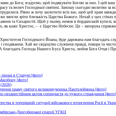
зами до Бога; згадуємо, щоб подякувати Богові за них. І цей ваш
 красу та велич Господньої святині. Заношу сьогодні молитви за 
 трудилися. Рівно ж хочу заохотити всіх вас, щоб цей храм завж
, ви змогли зріти близькість Царства Божого. Нехай у цих стінах
яння та Євхаристії. Щоб у ньому, немов в йорданській купелі, 
х, як каже Христос, – є Царство Небесне. Це – запорука справжнь
 Христителя Господнього Йоана, буде дарована нам благодать сл
 і сподівання. Хай же свідоцтво служіння правді, покора та чист
 благодать Господа Нашого Ісуса Христа, любов Бога Отця і При
 прощі в Старуні [фото]
Мацібору [фото]
 (2026)
вячення храму святого великомученика Пантелеймона [фото]
ло євхаристійним актом сопричастя до чужого страждання [фото
ства в теперішній ситуації військового вторгнення Росії в Укра
Самбірсько-Дрогобицької єпархії УГКЦ