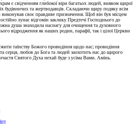
 храм є свідченням глибокої віри багатьох людей, виявом щирої
всіх будівничих та жертводавців. Складаючи щиру подяку всім
ди виконував своє правдиве призначення. Щоб він був місцем
 постійно лунає відгомін заклику Предтечі Господнього до
кожна душа знаходила наснагу для очищення та духовного
ого відродження як наших родин, парафії, так і цілої Церкви
ужити таїнству Божого провидіння щодо нас; провидіння
ота серця, любов до Бога та людей заохотить нас до щирого
частя Святого Духа нехай буде з усіма Вами. Амінь.
]
їну