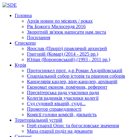
Головна
Архів новин
по місяцях / роках
Рік Божого Милосердя
2016
Зворотній зв'язок
написати нам листа
Посилання
Єпископи
Ярослав (Приріз)
правлячий архиєрей
Григорій (Комар)
(2014 - 2025 рр.)
Юліан (Вороновський)
(1993 - 2011 рр.)
Курія
Протосинкел
прот. д-р Роман Андрійовський
Єпархіальний собор
історія та рішення соборів
Канцелярія
кацлер, віце-канцлер, архіварій
Економат
економ, помічник, референт
Пресвітерська рада
учасники ради
Колегія радників
учасники колегії
Суд
судовий вікарій, судді...
Промотор справедливості
Комісії
голови комісій, діяльність
Територіальний устрій
Герб єпархії
Опис та богословське значення
Мапа єпархії
поділ на деканати
Святині