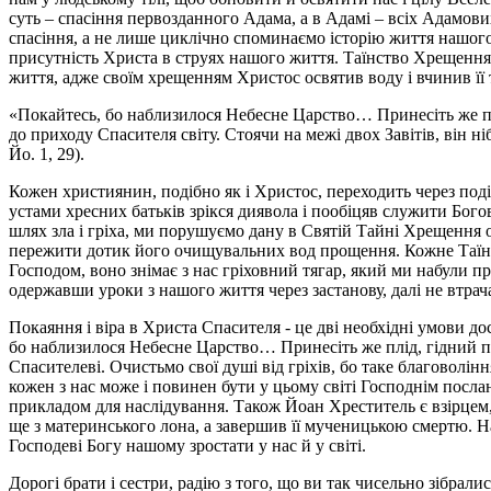
суть – спасіння первозданного Адама, а в Адамі – всіх Адамових
спасіння, а не лише циклічно споминаємо історію життя нашого
присутність Христа в струях нашого життя. Таїнство Хрещення
життя, адже своїм хрещенням Христос освятив воду і вчинив її 
«Покайтесь, бо наблизилося Небесне Царство… Принесіть же плі
до приходу Спасителя світу. Стоячи на межі двох Завітів, він ні
Йо. 1, 29).
Кожен християнин, подібно як і Христос, переходить через под
устами хресних батьків зрікся диявола і пообіцяв служити Бог
шлях зла і гріха, ми порушуємо дану в Святій Тайні Хрещення
пережити дотик його очищувальних вод прощення. Кожне Таїнс
Господом, воно знімає з нас гріховний тягар, який ми набули п
одержавши уроки з нашого життя через застанову, далі не втрач
Покаяння і віра в Христа Спасителя - це дві необхідні умови д
бо наблизилося Небесне Царство… Принесіть же плід, гідний по
Спасителеві. Очистьмо свої душі від гріхів, бо таке благоволін
кожен з нас може і повинен бути у цьому світі Господнім посла
прикладом для наслідування. Також Йоан Хреститель є взірцем,
ще з материнського лона, а завершив її мученицькою смертю. 
Господеві Богу нашому зростати у нас й у світі.
Дорогі брати і сестри, радію з того, що ви так чисельно зібрал