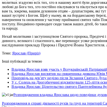
молитвах згадуємо всіх тих, хто в нашому житті були дороговка
любові до Бога тих, хто постійно піклувався та піклується про
вам та, зокрема, вашим духовним отцям – душпастирям, які тут
вашої зустрічі з Богом. Щоб у ньому, як на йорданському березі
навернення та оновлення у частому прийманні святих тайн Пока
поступу. Неодмінно приводьте сюди також ваших дітей, бо таки
та народу.
Нехай молитвами і заступництвом Святого пророка, Предтечі і
дивного, великого і спасенного, яке перевищує усяке розуміння
наслідування прикладу Пророка і Предтечі Йоана Христителя. А
Теми:
Ярослав (Приріз)
Інші публікації за темою
Владика Ярослав взяв участь у Всеукраїнській Патріаршій
Владика Ярослав висвятив на священника диякона Юрія 
Проповідь на дев’яту неділю після Зіслання Святого Духа
У с. Солець на Дрогобиччині відсвяткували 125-ліття ос
Владика Ярослав: Цілительство святого Пантелеймона бу
Розпорядження владика Ярослава щодо поведінки духовен
Розпорядження в справі діяльності рухів та груп на території 