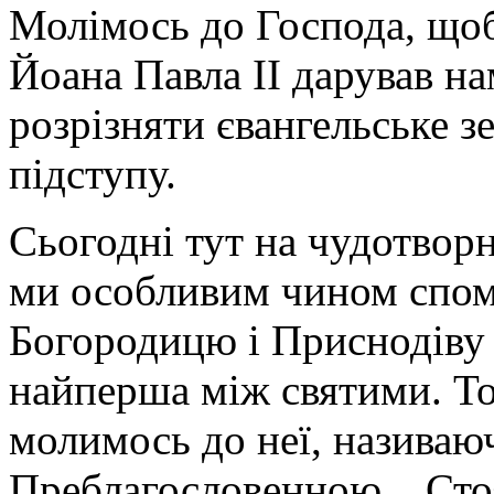
Молімось до Господа, щоб
Йоана Павла ІІ дарував на
розрізняти євангельське з
підступу.
Сьогодні тут на чудотворн
ми особливим чином спом
Богородицю і Приснодіву 
найперша між святими. То
молимось до неї, називаю
Преблагословенною... Сто