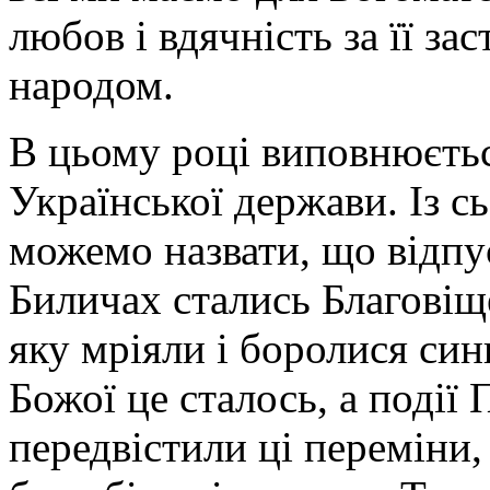
любов і вдячність за її з
народом.
В цьому році виповнюєтьс
Української держави. Із 
можемо назвати, що відпус
Биличах стались Благовіщ
яку мріяли і боролися син
Божої це сталось, а події
передвістили ці переміни