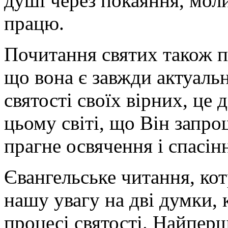
душі через покаяння, мол
працю.
Почитання святих також п
що вона є завжди актуальн
святості своїх вірних, це 
цьому світі, що Він запрош
прагне освячення і спасі
Євангельське читання, кот
нашу увагу на дві думки, 
процесі святості. Найперш