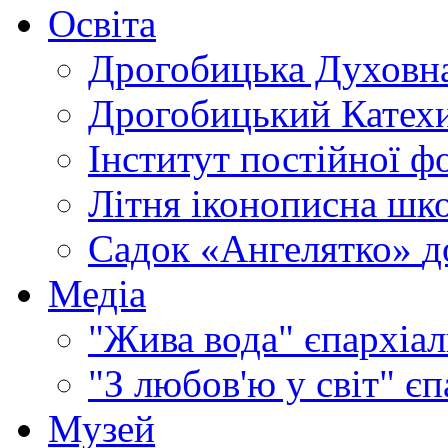
Освіта
Дрогобицька Духовна
Дрогобицький Катехи
Інститут постійної ф
Літня іконописна шк
Садок «Ангелятко»
д
Медіа
"Жива вода"
єпархіал
"З любов'ю у світ"
єп
Музей