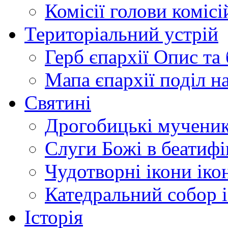
Комісії
голови комісі
Територіальний устрій
Герб єпархії
Опис та 
Мапа єпархії
поділ н
Святині
Дрогобицькі мучени
Слуги Божі
в беатиф
Чудотворні ікони
іко
Катедральний собор
Історія