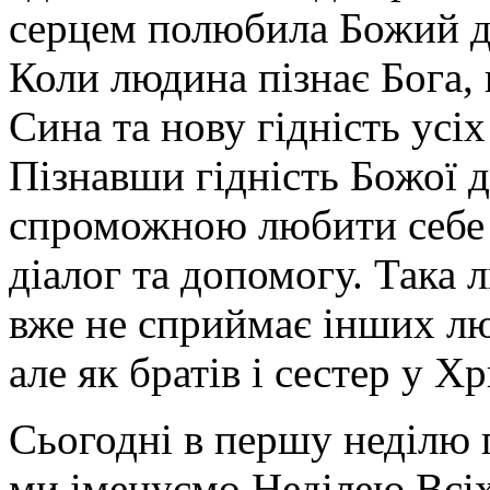
серцем полюбила Божий дар
Коли людина пізнає Бога, 
Сина та нову гідність усі
Пізнавши гідність Божої д
спроможною любити себе 
діалог та допомогу. Така 
вже не сприймає інших лю
але як братів і сестер у Х
Сьогодні в першу неділю п
ми іменуємо Неділею Всіх