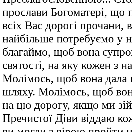
прослави Богоматері, що п
всіх Вас дорогі прочани, 
найбільше потребуємо у 
благаймо, щоб вона супр
святості, на яку кожен з 
Молімось, щоб вона дала 
шляху. Молімось, щоб во
на цю дорогу, якщо ми зій
Пречистої Діви віддаю ко
ви могли з вірою пройти 