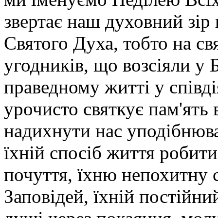
звертає наш духовний зір 
Святого Духа, тобто на с
угодників, що возсіяли у 
праведному житті у співд
урочисто святкує пам'ять 
надихнути нас уподібнюват
їхній спосіб життя робити 
почуття, їхню непохитну 
Заповідей, їхній постійни