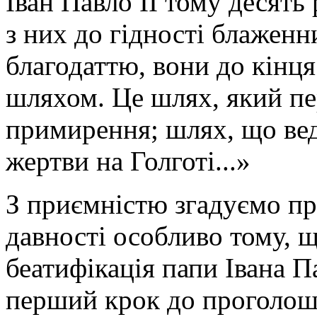
Іван Павло ІІ тому десять
з них до гідності блажен
благодаттю, вони до кін
шляхом. Це шлях, який пе
примирення; шлях, що вед
жертви на Голготі...»
З приємністю згадуємо пр
давності особливо тому, щ
беатифікація папи Івана П
перший крок до проголоше