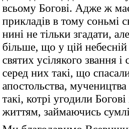
всьому Богові. Адже ж має
прикладів в тому соньмі с
нині не тільки згадати, ал
більше, що у цій небесній
святих усілякого звання і с
серед них такі, що спасал
апостольства, мучеництва 
такі, котрі угодили Богов
життям, займаючись сумл