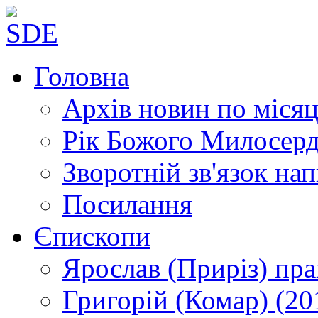
Головна
Архів новин
по місяц
Рік Божого Милосер
Зворотній зв'язок
нап
Посилання
Єпископи
Ярослав (Приріз)
пра
Григорій (Комар)
(20