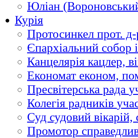
Юліан (Вороновськи
Курія
Протосинкел
прот. д
Єпархіальний собор
Канцелярія
кацлер, в
Економат
економ, по
Пресвітерська рада
у
Колегія радників
учас
Суд
судовий вікарій, с
Промотор справедлив