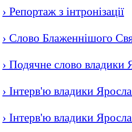
› Репортаж з інтронізації
› Слово Блаженнішого Свят
› Подячне слово владики 
› Інтерв'ю владики Яросл
› Інтерв'ю владики Яросл