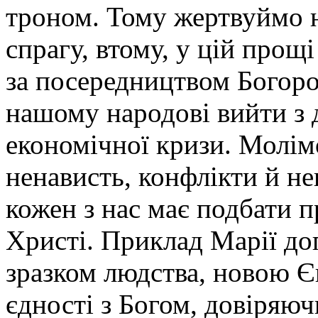
троном. Тому жертвуймо н
спрагу, втому, у цій прощ
за посередництвом Богор
нашому народові вийти з д
економічної кризи. Молі
ненависть, конфлікти й н
кожен з нас має подбати п
Христі. Приклад Марії до
зразком людства, новою Є
єдності з Богом, довіряюч