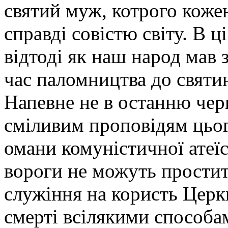
святий муж, котрого кожен
справді совістю світу. В ц
відтоді як наш народ мав 
час паломництва до святин
Напевне не в останню чер
сміливим проповідям цього
омани комуністичної атеїс
вороги не можуть простит
служіння на користь Церкв
смерті всілякими способа