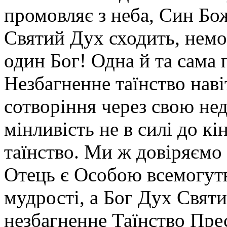
промовляє з неба, Син Бож
Святий Дух сходить, немо
один Бог! Одна й та сама
Незбагненне таїнство наві
сотворіння через свою нед
мінливість не в силі до кі
таїнство. Ми ж довіряємо 
Отець є Особою всемогутн
мудрості, а Бог Дух Святи
незбагненне Таїнство Пре