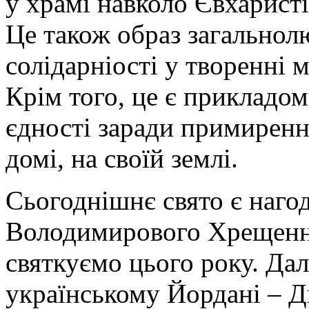
у храмі навколо Євхаристі
Це також образ загальнол
солідарніості у творенні м
Крім того, це є прикладо
єдності заради примиренн
домі, на своїй землі.
Сьогоднішнє свято є наго
Володимирового Хрещення
святкуємо цього року. Дал
українському Йордані – Дн