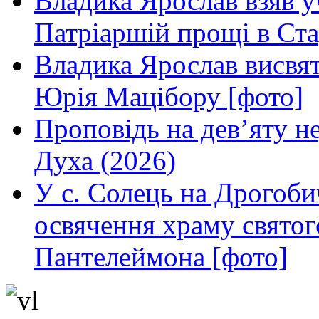
Владика Ярослав взяв у
Патріаршій прощі в Ста
Владика Ярослав висвя
Юрія Мацібору [фото]
Проповідь на дев’яту н
Духа (2026)
У с. Солець на Дрогоби
освячення храму свято
Пантелеймона [фото]