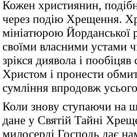
Кожен християнин, подібн
через подію Хрещення. Хр
мініатюрою Йорданської р
своїми власними устами ч
зрікся диявола і пообіцяв 
Христом і пронести обми
сумління впродовж усього
Коли знову ступаючи на ш
дане у Святій Тайні Хрещ
милосерді Господь дає на