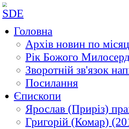
Головна
Архів новин
по місяц
Рік Божого Милосер
Зворотній зв'язок
нап
Посилання
Єпископи
Ярослав (Приріз)
пра
Григорій (Комар)
(20