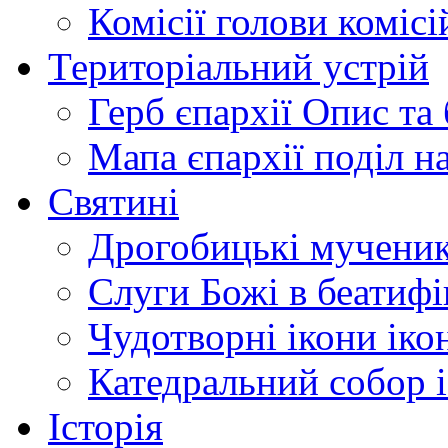
Комісії
голови комісі
Територіальний устрій
Герб єпархії
Опис та 
Мапа єпархії
поділ н
Святині
Дрогобицькі мучени
Слуги Божі
в беатиф
Чудотворні ікони
іко
Катедральний собор
Історія