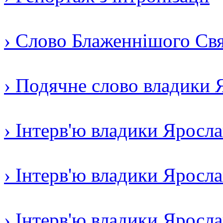
› Слово Блаженнішого Свят
› Подячне слово владики 
› Інтерв'ю владики Яросл
› Інтерв'ю владики Яросл
› Інтерв'ю владики Яросла