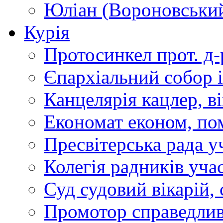
Юліан (Вороновськи
Курія
Протосинкел
прот. д
Єпархіальний собор
Канцелярія
кацлер, в
Економат
економ, по
Пресвітерська рада
у
Колегія радників
учас
Суд
судовий вікарій, с
Промотор справедлив