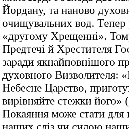
Йордану, та наново духов
очищувальних вод. Тепер 
«другому Хрещенні». Тому
Предтечі й Хрестителя Го
заради якнайповнішого пр
духовного Визволителя: «
Небесне Царство, приготу
вирівняйте стежки його» (
Покаяння може стати для
наших сліз чи силою наши