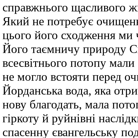
справжнього щасливого жи
Який не потребує очищення
цього його сходження ми 
Його таємничу природу Си
всесвітнього потопу мали
не могло встояти перед оч
Йорданська вода, яка отри
нову благодать, мала пото
гіркоту й руйнівні наслід
спасенну євангельську по