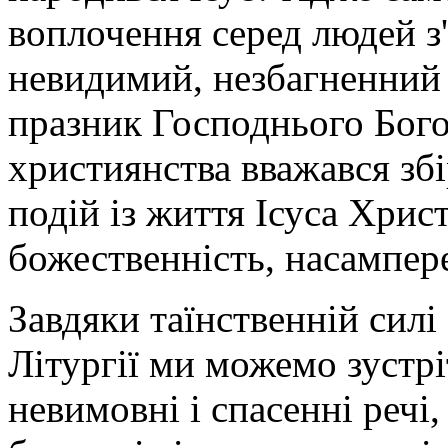
воплочення серед людей з'
невидимий, незбагненний т
празник Господнього Бого
християнства вважався збі
подій із життя Ісуса Хрис
божественність, насампере
Завдяки таїнственній силі
Літургії ми можемо зустрі
невимовні і спасенні речі,