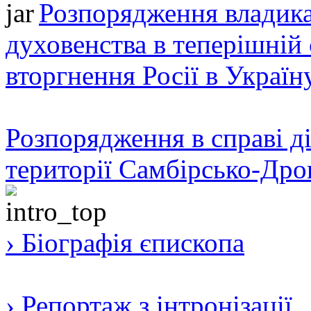
Розпорядження владика
духовенства в теперішній 
вторгнення Росії в Україн
Розпорядження в справі ді
території Самбірсько-Дро
› Біографія єпископа
› Репортаж з інтронізації