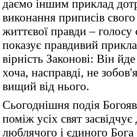
даємо іншим приклад дот
виконання приписів свого
життєвої правди – голосу
показує правдивий приклад
вірність Законові: Він йд
хоча, насправді, не зобов
вищий від нього.
Сьогоднішня подія Богояв
поміж усіх свят засвідчує 
люблячого і єдиного Бога