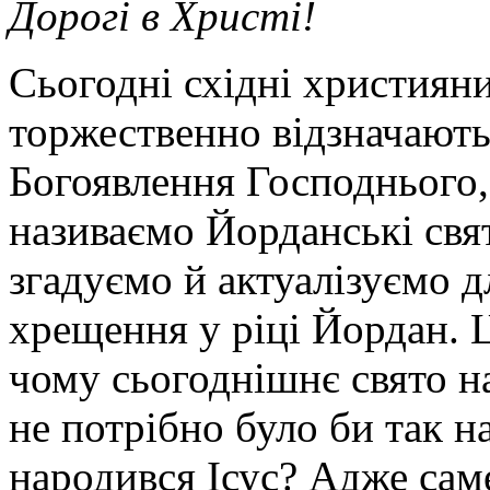
Дорогі в Христі!
Сьогодні східні християни
торжественно відзначают
Богоявлення Господнього,
називаємо Йорданські свят
згадуємо й актуалізуємо 
хрещення у ріці Йордан. Ц
чому сьогоднішнє свято н
не потрібно було би так н
народився Ісус? Адже сам