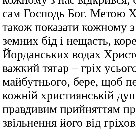
сам Господь Бог. Метою 
також показати кожному з
земних бід і нещасть, кор
Йорданських водах Христо
важкий тягар – гріх усьог
майбутнього, бере, щоб пе
кожній християнській душ
правдивим прийняттям пр
звільнення його від гріхо