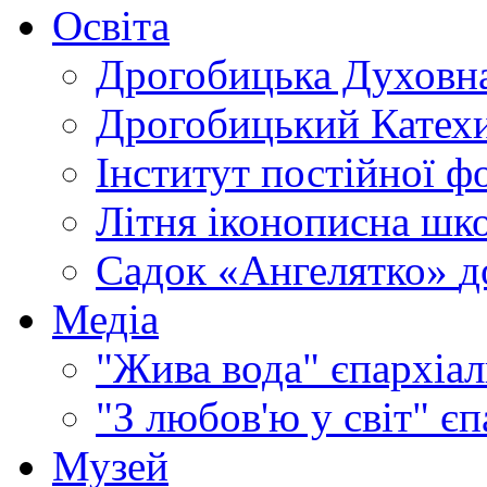
Освіта
Дрогобицька Духовна
Дрогобицький Катехи
Інститут постійної ф
Літня іконописна шк
Садок «Ангелятко»
д
Медіа
"Жива вода"
єпархіал
"З любов'ю у світ"
єп
Музей