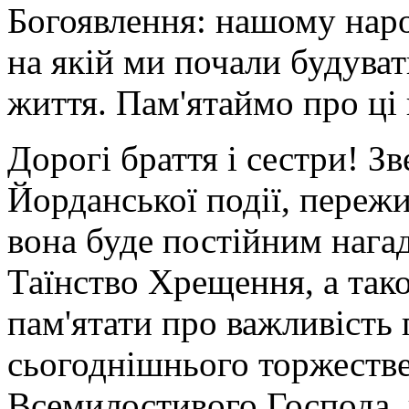
Богоявлення: нашому наро
на якій ми почали будува
життя. Пам'ятаймо про ці
Дорогі браття і сестри! З
Йорданської події, пережи
вона буде постійним нага
Таїнство Хрещення, а так
пам'ятати про важливість 
сьогоднішнього торжестве
Всемилостивого Господа,