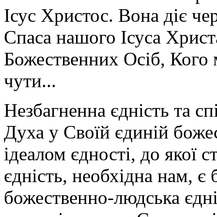
Ісус Христос. Вона діє че
Спаса нашого Ісуса Христ
Божественних Осіб, Кого 
чути...
Незбагненна єдність та сп
Духа у Своїй єдиній божес
ідеалом єдності, до якої 
єдність, необхідна нам, є 
божественно-людська єдні