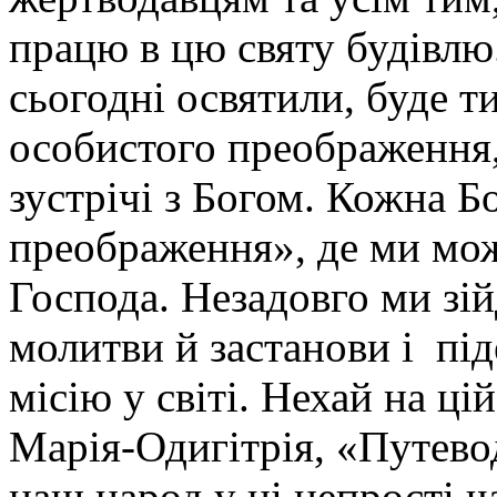
працю в цю святу будівлю
сьогодні освятили, буде 
особистого преображення,
зустрічі з Богом. Кожна Б
преображення», де ми мож
Господа. Незадовго ми зій
молитви й застанови і п
місію у світі. Нехай на ц
Марія-Одигітрія, «Путево
наш народ у ці непрості ч