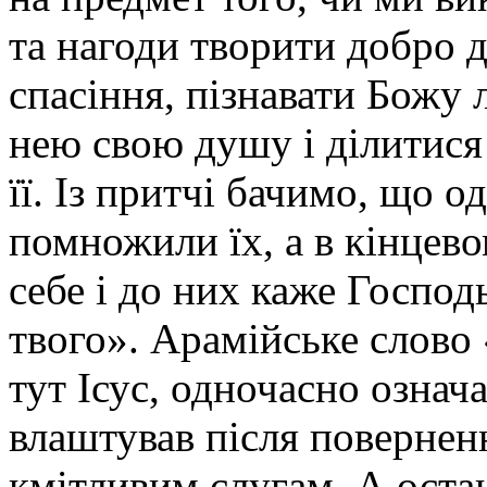
та нагоди творити добро д
спасіння, пізнавати Божу
нею свою душу і ділитися 
її. Із притчі бачимо, що о
помножили їх, а в кінцево
себе і до них каже Господ
твого». Арамійське слово 
тут Ісус, одночасно означа
влаштував після поверненн
кмітливим слугам. А остан