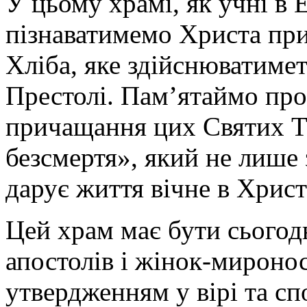
У цьому храмі, як учні в Е
пізнаватимемо Христа при
Хліба, яке здійснюватиме
Престолі. Пам’ятаймо про 
причащання цих Святих Та
безсмертя», який не лише 
дарує життя вічне в Христі
Цей храм має бути сьогодн
апостолів і жінок-миронос
утвердженням у вірі та сп