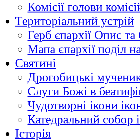
Комісії
голови комісі
Територіальний устрій
Герб єпархії
Опис та 
Мапа єпархії
поділ н
Святині
Дрогобицькі мучени
Слуги Божі
в беатиф
Чудотворні ікони
іко
Катедральний собор
Історія