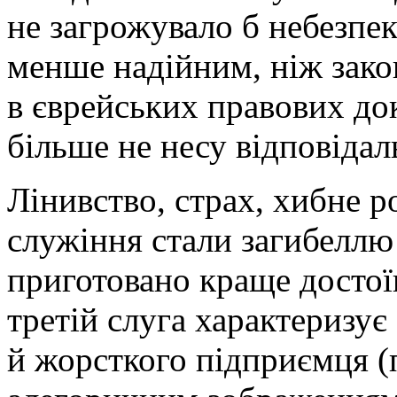
не загрожувало б небезпек
менше надійним, ніж закоп
в єврейських правових док
більше не несу відповідал
Лінивство, страх, хибне р
служіння стали загибеллю 
приготовано краще достої
третій слуга характеризує
й жорсткого підприємця (п