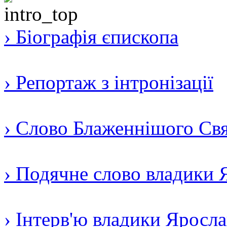
› Біографія єпископа
› Репортаж з інтронізації
› Слово Блаженнішого Свят
› Подячне слово владики 
› Інтерв'ю владики Яросл