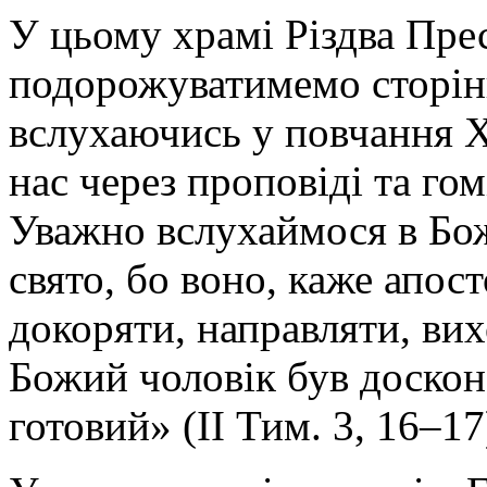
У цьому храмі Різдва Прес
подорожуватимемо сторін
вслухаючись у повчання 
нас через проповіді та го
Уважно вслухаймося в Бож
свято, бо воно, каже апос
докоряти, направляти, вих
Божий чоловік був доскон
готовий» (ІІ Тим. 3, 16–17