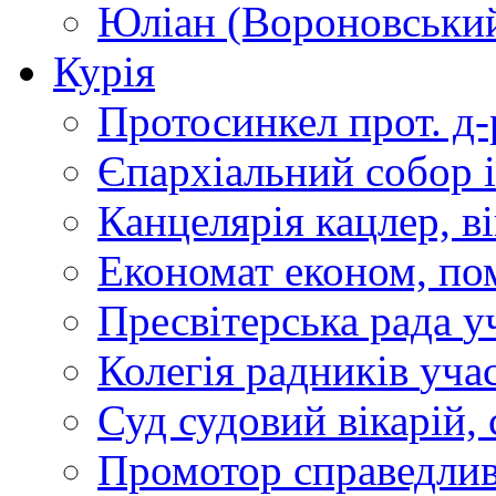
Юліан (Вороновськи
Курія
Протосинкел
прот. д
Єпархіальний собор
Канцелярія
кацлер, в
Економат
економ, по
Пресвітерська рада
у
Колегія радників
учас
Суд
судовий вікарій, с
Промотор справедлив