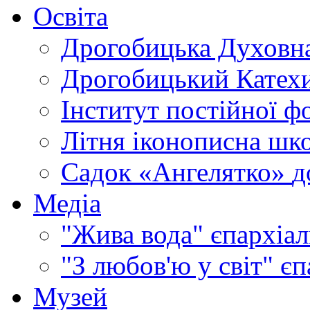
Освіта
Дрогобицька Духовна
Дрогобицький Катехи
Інститут постійної ф
Літня іконописна шк
Садок «Ангелятко»
д
Медіа
"Жива вода"
єпархіал
"З любов'ю у світ"
єп
Музей