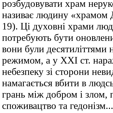
розбудовувати храм неру
називає людину «храмом Д
19). Ці духовні храми лю
потребують бути оновлени
вони були десятиліттями
режимом, а у ХХІ ст. нар
небезпеку зі сторони нев
намагається вбити в людсь
грань між добром і злом, 
споживацтво та гедонізм..