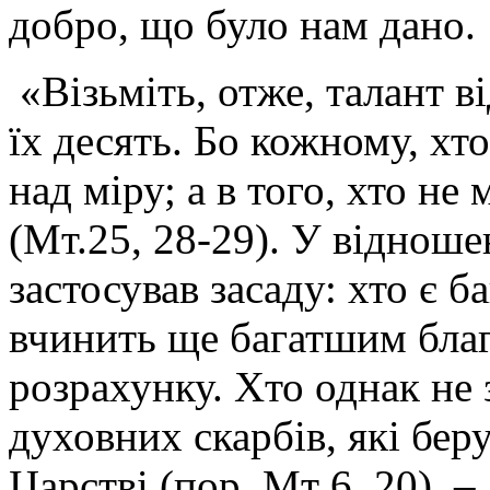
добро, що було нам дано.
«Візьміть, отже, талант ві
їх десять. Бо кожному, хто
над міру; а в того, хто не 
(Мт.25, 28-29). У відноше
застосував засаду: хто є б
вчинить ще багатшим благ
розрахунку. Хто однак не 
духовних скарбів, які бер
Царстві (пор. Мт 6, 20), 