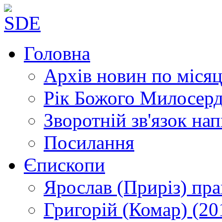
Головна
Архів новин
по місяц
Рік Божого Милосер
Зворотній зв'язок
нап
Посилання
Єпископи
Ярослав (Приріз)
пра
Григорій (Комар)
(20