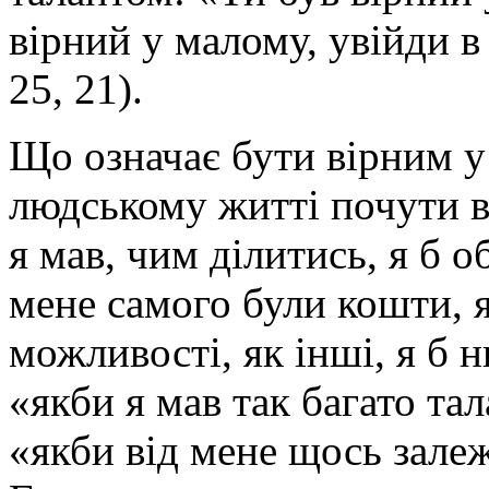
вірний у малому, увійди в
25, 21).
Що означає бути вірним у
людському житті почути 
я мав, чим ділитись, я б о
мене самого були кошти, я 
можливості, як інші, я б 
«якби я мав так багато тал
«якби від мене щось залеж