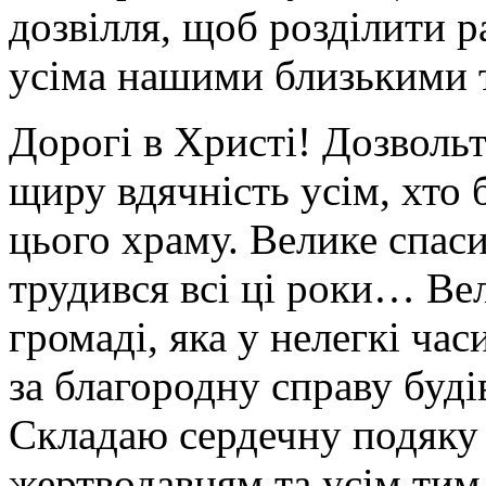
дозвілля, щоб розділити р
усіма нашими близькими 
Дорогі в Христі! Дозвольт
щиру вдячність усім, хто 
цього храму. Велике спаси
трудився всі ці роки… Вел
громаді, яка у нелегкі ча
за благородну справу буд
Складаю сердечну подяку 
жертводавцям та усім тим,