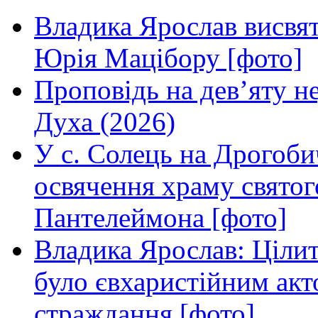
Владика Ярослав висвя
Юрія Мацібору [фото]
Проповідь на дев’яту н
Духа (2026)
У с. Солець на Дрогоби
освячення храму свято
Пантелеймона [фото]
Владика Ярослав: Ціли
було євхаристійним акт
страждання [фото]