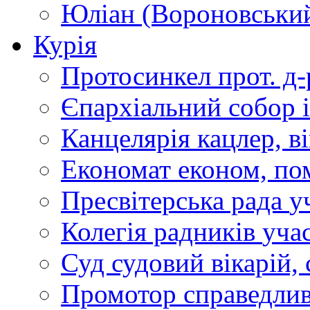
Юліан (Вороновськи
Курія
Протосинкел
прот. д
Єпархіальний собор
Канцелярія
кацлер, в
Економат
економ, по
Пресвітерська рада
у
Колегія радників
учас
Суд
судовий вікарій, с
Промотор справедлив