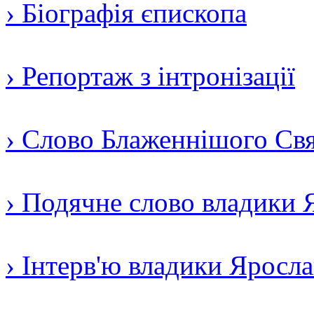
› Біографія єпископа
› Репортаж з інтронізації
› Слово Блаженнішого Свят
› Подячне слово владики 
› Інтерв'ю владики Яросл