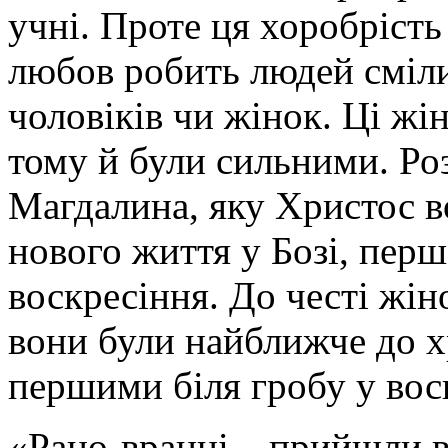
учні. Проте ця хоробрість 
любов робить людей сміли
чоловіків чи жінок. Ці ж
тому й були сильними. Ро
Магдалина, яку Христос в
нового життя у Бозі, перш
воскресіння. До честі жін
вони були найближче до х
першими біля гробу у вос
«Рано-вранці... прийшли в