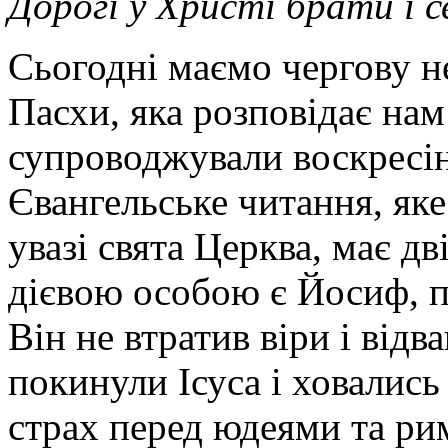
Дорогі у Христі брати і 
Сьогодні маємо чергову н
Пасхи, яка розповідає нам
супроводжували воскресі
Євангельське читання, як
увазі свята Церква, має д
дієвою особою є Йосиф, п
Він не втратив віри і відв
покинули Ісуса і ховались
страх перед юдеями та ри