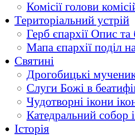
Комісії
голови комісі
Територіальний устрій
Герб єпархії
Опис та 
Мапа єпархії
поділ н
Святині
Дрогобицькі мучени
Слуги Божі
в беатиф
Чудотворні ікони
іко
Катедральний собор
Історія