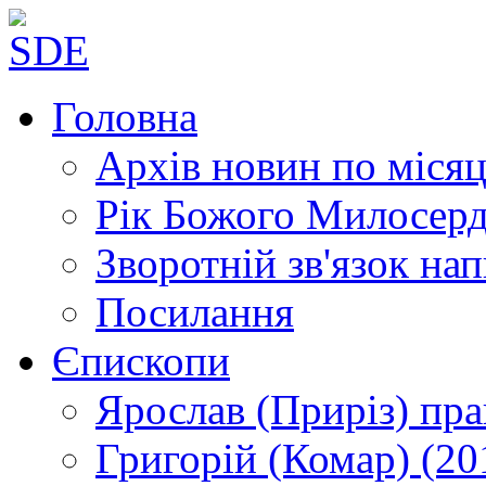
Головна
Архів новин
по місяц
Рік Божого Милосер
Зворотній зв'язок
нап
Посилання
Єпископи
Ярослав (Приріз)
пра
Григорій (Комар)
(20