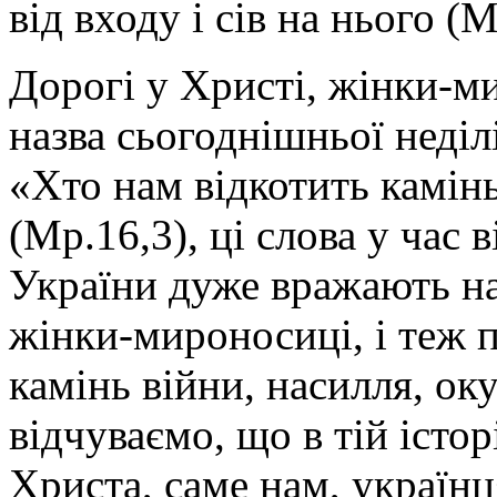
від входу і сів на нього (М
Дорогі у Христі, жінки-м
назва сьогоднішньої неділ
«Хто нам відкотить камінь
(Мр.16,3), ці слова у час 
України дуже вражають нас
жінки-мироносиці, і теж п
камінь війни, насилля, ок
відчуваємо, що в тій істор
Христа, саме нам, українц