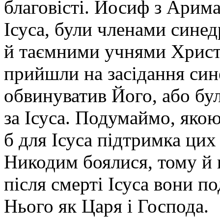
благовісті. Йосиф з Арима
Ісуса, були членами синед
й таємними учнями Христа
прийшли на засідання сине
обвинуватив Його, або бул
за Ісуса. Подумаймо, яко
б для Ісуса підтримка цих
Никодим боялися, тому й 
після смерті Ісуса вони по
Нього як Царя і Господа.