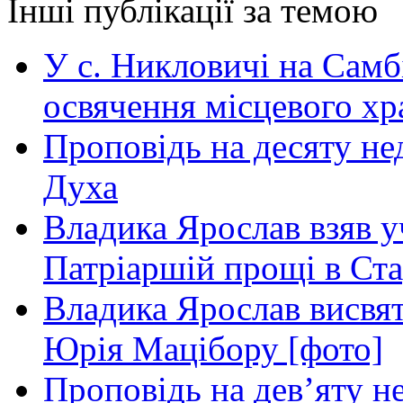
Інші публікації за темою
У с. Никловичі на Самб
освячення місцевого хр
Проповідь на десяту не
Духа
Владика Ярослав взяв у
Патріаршій прощі в Ста
Владика Ярослав висвя
Юрія Мацібору [фото]
Проповідь на дев’яту н