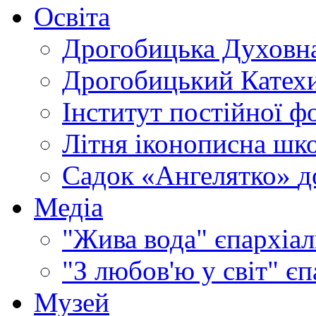
Освіта
Дрогобицька Духовна
Дрогобицький Катехи
Інститут постійної ф
Літня іконописна шк
Садок «Ангелятко»
д
Медіа
"Жива вода"
єпархіал
"З любов'ю у світ"
єп
Музей