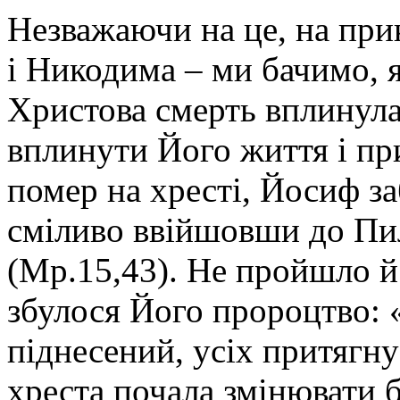
Незважаючи на це, на при
і Никодима – ми бачимо, я
Христова смерть вплинула 
вплинути Його життя і при
помер на хресті, Йосиф заб
сміливо ввійшовши до Пил
(Мр.15,43). Не пройшло й 
збулося Його пророцтво: «
піднесений, усіх притягну
хреста почала змінювати б