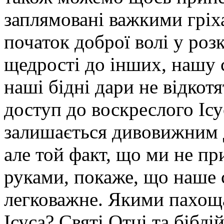
заплямовані важкими грі
початок доброї волі у роз
щедрості до інших, нашу с
наші бідні дари не відкотя
доступ до воскреслого Ісу
залишається дивовижним д
але той факт, що ми не п
руками, покаже, що наше с
легковажне. Якими пахо
Ісуса? Святі Отці та бібл