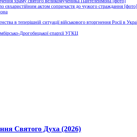
вячення храму святого великомученика Пантелеймона [фото]
ло євхаристійним актом сопричастя до чужого страждання [фото
мона
ства в теперішній ситуації військового вторгнення Росії в Укра
Самбірсько-Дрогобицької єпархії УГКЦ
ання Святого Духа (2026)