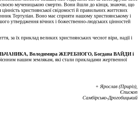
ли це своєю мученицькою смертю. Вони йшли до кінця, знаючи, що
ця цінність християнської свідомості й правильних життєвих
ьменник Тертуліан. Воно має сприяти нашому християнському і
ьшого утвердження вічних і божественно-людських цінностей
ття, за їх приклад великих християнських чеснот віри, надії і
ЛЬЧАНИКА, Володимира ЖЕРЕБНОГО, Богдана ВАЙДИ
і
бієнним нашим землякам, які стали прикладами жертвенної
+ Ярослав (Приріз),
Єпископ
Самбірсько-Дрогобицький