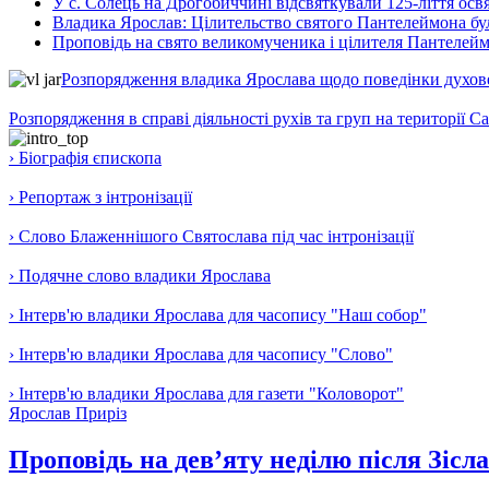
У с. Солець на Дрогобиччині відсвяткували 125-ліття ос
Владика Ярослав: Цілительство святого Пантелеймона бу
Проповідь на свято великомученика і цілителя Пантелей
Розпорядження владика Ярослава щодо поведінки духовен
Розпорядження в справі діяльності рухів та груп на території 
› Біографія єпископа
› Репортаж з інтронізації
› Слово Блаженнішого Святослава під час інтронізації
› Подячне слово владики Ярослава
› Інтерв'ю владики Ярослава для часопису "Наш собор"
› Інтерв'ю владики Ярослава для часопису "Слово"
› Інтерв'ю владики Ярослава для газети "Коловорот"
Ярослав Приріз
Проповідь на дев’яту неділю після Зісл