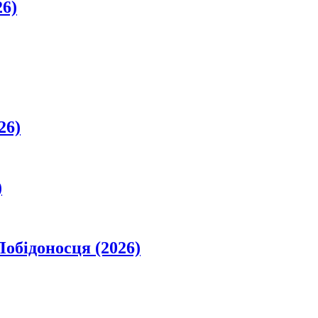
26)
26)
)
обідоносця (2026)