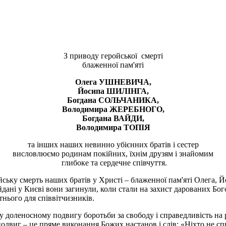
З приводу геройської смерті
блаженної пам'яті
Олега УШНЕВИЧА,
Йосипа ШИЛІНГА,
Богдана СОЛЬЧАНИКА,
Володимира ЖЕРЕБНОГО,
Богдана ВАЙДИ,
Володимира ТОПІЯ
та інших наших невинно убієнних братів і сестер
висловлюємо родинам покійних, їхнім друзям і знайомим
глибоке та сердечне співчуття.
йську смерть наших братів у Христі – блаженної пам'яті Олега, Й
дані у Києві вони загинули, коли стали на захист дарованих Бог
тнього для співвітчизників.
му доленосному подвигу боротьби за свободу і справедливість на
двиг – це пряме виконання Божих настанов і слів: «Ніхто не спро