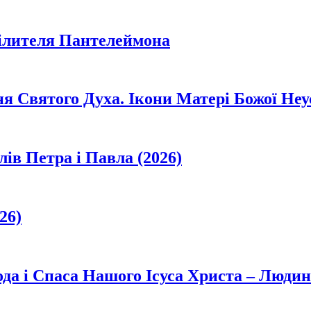
цілителя Пантелеймона
ня Святого Духа. Ікони Матері Божої Неу
лів Петра і Павла (2026)
26)
да і Спаса Нашого Ісуса Христа – Людин