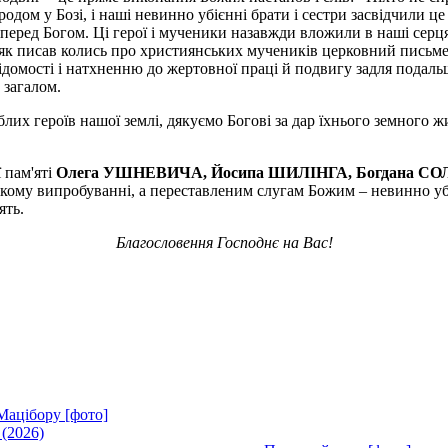
 народом у Бозі, і наші невинно убієнні брати і сестри засвідчи
ні перед Богом. Ці герої і мученики назавжди вложили в наші сер
ння, як писав колись про християнських мучеників церковний пис
домості і натхненню до жертовної праці й подвигу задля подал
а загалом.
лих героїв нашої землі, дякуємо Богові за дар їхнього земного жи
 пам'яті
Олега УШНЕВИЧА, Йосипа ШИЛІНГА, Богдана СО
кому випробуванні, а переставленим слугам Божим – невинно у
ять.
Благословення Господнє на Вас!
Мацібору [фото]
 (2026)