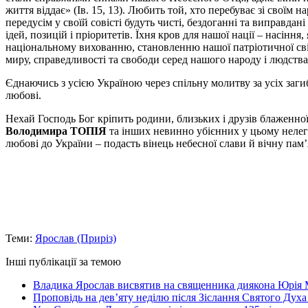
життя віддає» (Ів. 15, 13). Любить той, хто перебуває зі своїм
передусім у своїй совісті будуть чисті, бездоганні та виправда
ідей, позицій і пріоритетів. Їхня кров для нашої нації – насі
національному вихованню, становленню нашої патріотичної сві
миру, справедливості та свободи серед нашого народу і людств
Єднаючись з усією Україною через спільну молитву за усіх загиб
любові.
Нехай Господь Бог кріпить родини, близьких і друзів блаженної
Володимира ТОПІЯ
та інших невинно убієнних у цьому нелег
любові до України – подасть вінець небесної слави й вічну пам’
Теми:
Ярослав (Приріз)
Інші публікації за темою
Владика Ярослав висвятив на священника диякона Юрія 
Проповідь на дев’яту неділю після Зіслання Святого Духа