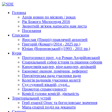
Головна
Архів новин
по місяцях / роках
Рік Божого Милосердя
2016
Зворотній зв'язок
написати нам листа
Посилання
Єпископи
Ярослав (Приріз)
правлячий архиєрей
Григорій (Комар)
(2014 - 2025 рр.)
Юліан (Вороновський)
(1993 - 2011 рр.)
Курія
Протосинкел
прот. д-р Роман Андрійовський
Єпархіальний собор
історія та рішення соборів
Канцелярія
кацлер, віце-канцлер, архіварій
Економат
економ, помічник, референт
Пресвітерська рада
учасники ради
Колегія радників
учасники колегії
Суд
судовий вікарій, судді...
Промотор справедливості
Комісії
голови комісій, діяльність
Територіальний устрій
Герб єпархії
Опис та богословське значення
Мапа єпархії
поділ на деканати
Святині