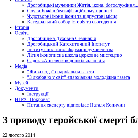
Дрогобицькі мученики
Житія, ікона, богослужіння..
Слуги Божі
в беатифікаційному процесі
Чудотворні ікони
ікони та відпустові місця
Катедральний собор
історія та сьогодення
Історія
Освіта
Дрогобицька Духовна Семінарія
Дрогобицький Катехитичний Інститут
Інститут постійної формації духовенства
Літня іконописна школа
церковне мистецтво
Садок «Ангелятко»
дошкільна освіта
Медіа
"Жива вода"
єпархіальна газета
"З любов'ю у світ"
єпархіальна молодіжна газета
Музей
Документи
Інструкції
НПФ "Покрова"
Питання експерту
відповідає Наталя Копичин
З приводу геройської смерті б
22 лютого 2014