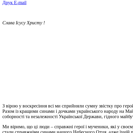
Друк
E-mail
Слава Ісусу Христу !
З вірою у воскресіння всі ми сприйняли сумну звістку про геро
Разом із кращими синами і дочками українського народу на Май
соборності та незалежності Української Держави, гідного майбу
Ми віримо, що ці люди – справжні герої і мученики, які у своє
стали справжніми синами нашого Небесного Отця, адже їхній по