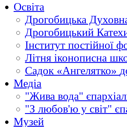
Освіта
Дрогобицька Духовна
Дрогобицький Катехи
Інститут постійної ф
Літня іконописна шк
Садок «Ангелятко»
д
Медіа
"Жива вода"
єпархіал
"З любов'ю у світ"
єп
Музей