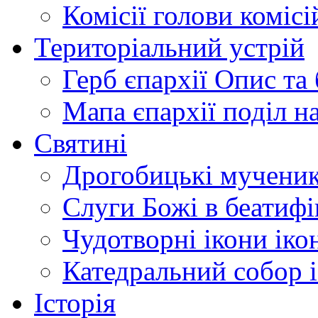
Комісії
голови комісі
Територіальний устрій
Герб єпархії
Опис та 
Мапа єпархії
поділ н
Святині
Дрогобицькі мучени
Слуги Божі
в беатиф
Чудотворні ікони
іко
Катедральний собор
Історія