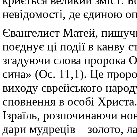
криється великий зміст: Бо
невідомості, де єдиною о
Євангелист Матей, пишучи
поєднує ці події в канву 
згадуючи слова пророка О
сина» (Ос. 11,1). Це прор
виходу єврейського народу
сповнення в особі Христа.
Ізраїль, розпочинаючи но
дари мудреців – золото, л