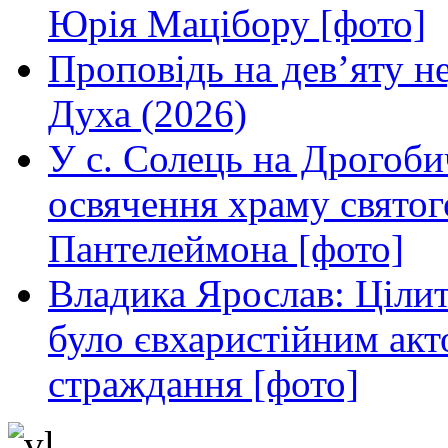
Юрія Мацібору [фото]
Проповідь на дев’яту н
Духа (2026)
У с. Солець на Дрогоби
освячення храму свято
Пантелеймона [фото]
Владика Ярослав: Ціли
було євхаристійним акт
страждання [фото]