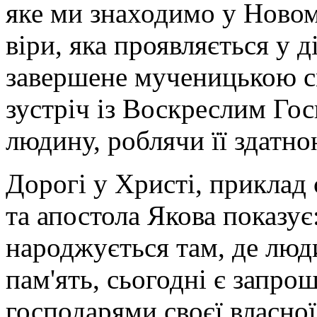
яке ми знаходимо у Новому
віри, яка проявляється у 
завершене мученицькою см
зустріч із Воскреслим Го
людину, роблячи її здатно
Дорогі у Христі, приклад
та апостола Якова показує
народжується там, де люди
пам'ять, сьогодні є запро
господарями своєї власної 