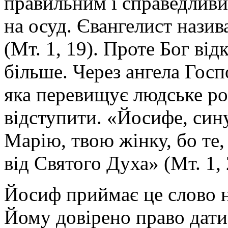
правильним і справедливи
на осуд. Євангелист назив
(Мт. 1, 19). Проте Бог ві
більше. Через ангела Госп
яка перевищує людське ро
відступити. «Йосифе, сину
Марію, твою жінку, бо те,
від Святого Духа» (Мт. 1, 
Йосиф приймає це слово н
Йому довірено право дати 