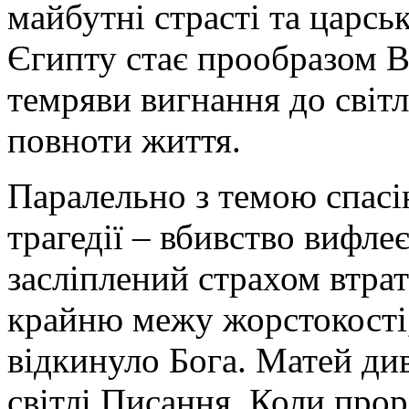
майбутні страсті та царськ
Єгипту стає прообразом В
темряви вигнання до світла
повноти життя.
Паралельно з темою спасі
трагедії – вбивство вифле
засліплений страхом втра
крайню межу жорстокості,
відкинуло Бога. Матей див
світлі Писання. Коли про