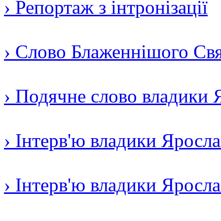
› Репортаж з інтронізації
› Слово Блаженнішого Свят
› Подячне слово владики 
› Інтерв'ю владики Яросл
› Інтерв'ю владики Яросл