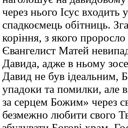
через нього Ісус входить 
спадкоємець обітниць. Зг
коріння, з якого проросло
Євангелист Матей невипад
Давида, адже в ньому зосе
Давид не був ідеальним, Б
упадоки та помилки, але 
за серцем Божим» через с
безмежно любити свого Тв
збудувати Богові храм, Г