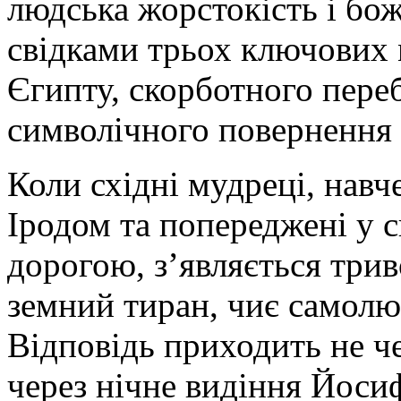
людська жорстокість і бо
свідками трьох ключових 
Єгипту, скорботного пере
символічного повернення 
Коли східні мудреці, навче
Іродом та попереджені у
дорогою, з’являється трив
земний тиран, чиє самолю
Відповідь приходить не че
через нічне видіння Йоси