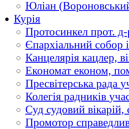
Юліан (Вороновськи
Курія
Протосинкел
прот. д
Єпархіальний собор
Канцелярія
кацлер, в
Економат
економ, по
Пресвітерська рада
у
Колегія радників
учас
Суд
судовий вікарій, с
Промотор справедлив