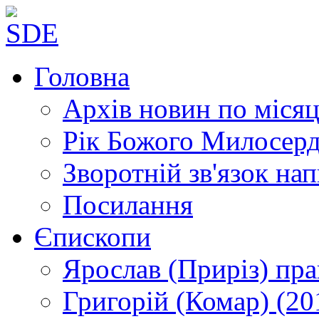
Головна
Архів новин
по місяц
Рік Божого Милосер
Зворотній зв'язок
нап
Посилання
Єпископи
Ярослав (Приріз)
пра
Григорій (Комар)
(20