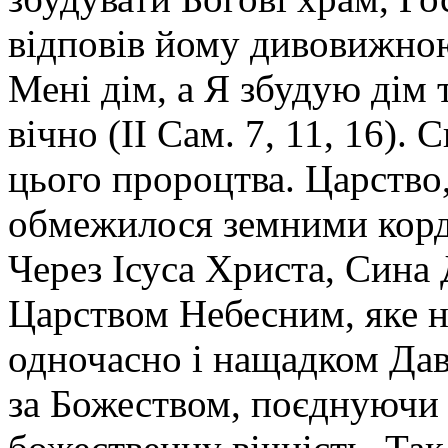
відповів йому дивовижно
Мені дім, а Я збудую дім т
вічно (ІІ Сам. 7, 11, 16).
цього пророцтва. Царство,
обмежилося земними корд
Через Ісуса Христа, Сина 
Царством Небесним, яке н
одночасно і нащадком Дав
за Божеством, поєднуючи 