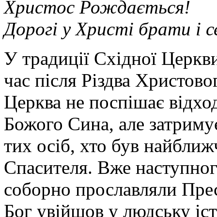
Христос Рождається!
Дорогі у Христі брати і 
У традиції Східної Церкв
час після Різдва Христово
Церква не поспішає відхо
Божого Сина, але затримує
тих осіб, хто був найбли
Спасителя. Вже наступного
соборно прославляли Пре
Бог увійшов у людську іст