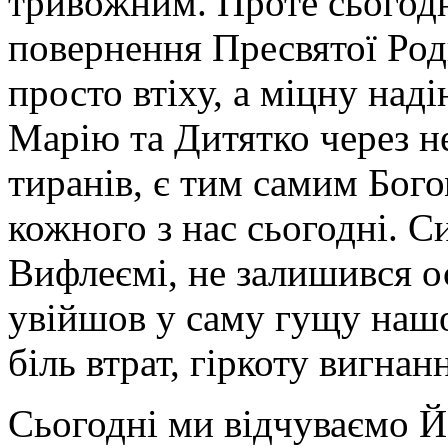
тривожним. Проте сьогодн
повернення Пресвятої Род
просто втіху, а міцну над
Марію та Дитятко через не
тиранів, є тим самим Бого
кожного з нас сьогодні. 
Вифлеємі, не залишився о
увійшов у саму гущу нашої
біль втрат, гіркоту вигнан
Сьогодні ми відчуваємо Й