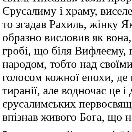
Єрусалиму і храму, висел
то згадав Рахиль, жінку Як
образно висловив як вона
гробі, що біля Вифлеєму, 
народом, тобто над своїми
голосом кожної епохи, де
тиранії, але водночас це і
єрусалимських первосвяще
впізнав живого Бога, що н