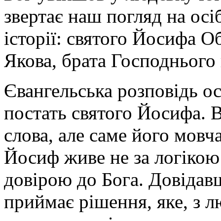
звертає наш погляд на осіб
історії: святого Йосифа О
Якова, брата Господнього 
Євангельська розповідь о
постать святого Йосифа. 
слова, але саме його мов
Йосиф живе не за логікою
довірою до Бога. Довідавш
приймає рішення, яке, з л