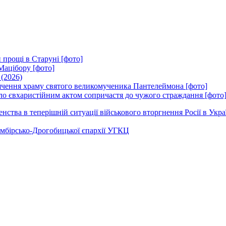
 прощі в Старуні [фото]
Мацібору [фото]
 (2026)
вячення храму святого великомученика Пантелеймона [фото]
ло євхаристійним актом сопричастя до чужого страждання [фото
ства в теперішній ситуації військового вторгнення Росії в Укра
Самбірсько-Дрогобицької єпархії УГКЦ