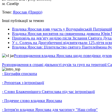
м. Самбір
Теми:
Ярослав (Приріз)
Інші публікації за темою
Владика Ярослав взяв участь у Всеукраїнській Патріаршій
Владика Ярослав висвятив на священника диякона Юрія 
Проповідь на дев’яту неділю після Зіслання Святого Духа
У с. Солець на Дрогобиччині відсвяткували 125-ліття ос
Владика Ярослав: Цілительство святого Пантелеймона бу
Розпорядження владика Ярослава щодо поведінки духовен
Розпорядження в справі діяльності рухів та груп на території 
› Біографія єпископа
› Репортаж з інтронізації
› Слово Блаженнішого Святослава під час інтронізації
› Подячне слово владики Ярослава
› Інтерв'ю владики Ярослава для часопису "Наш собор"