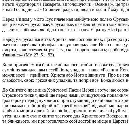
вітати Чудотворця з Назарета, виголошуючи: «Осанна!», це тран
в ім'я Господнє …!» Сповнені радости, люди кидали Йому під н
Перед в'їздом у місто Ісус плаче над майбутньою долею Єрусали
місці каже: «Єрусалиме, Єрусалиме, я бажав зібрати твоїх дітей, 
дзвенять срібняки, як підла заплата за зраду. У цьому місті ранн
Народ у Єрусалимі вітав Христа, але Господь знав, що скоро ці
змусив людей, які тріумфально супроводжували Його на шляху до 
смерти, коли «земля затряслася, скелі порозпадались; гроби від
з'явились» (Мт. 27, 51−53).
Коли приглянемося ближче до нашого особистого життя, то зау
сумління закидає нам нестійкість, упадки − наше «Розіпни Його,
можливості − прийняти Христа або Його відкинути. Про це гово
слабкости, своїх гріховних упадків, та попри все, Божа любов н
До Світлого празника Христової Пасхи Церква готує нас сорок
Страсного тижня, який ще перед нами, очищуючись покаянням, с
цього року період духовного приготування до найбільшого хри
широкомасштабної збройної агресії московії, від якої наш народ
калічить мирних людей та воїнів, спричинює величезні руйнув
утіхи для них стане світло третього дня Христового Воскресін
та ближнього, ми приготовляємо собі достойне місце в Царстві