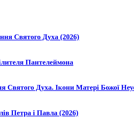
ання Святого Духа (2026)
цілителя Пантелеймона
ня Святого Духа. Ікони Матері Божої Неу
лів Петра і Павла (2026)