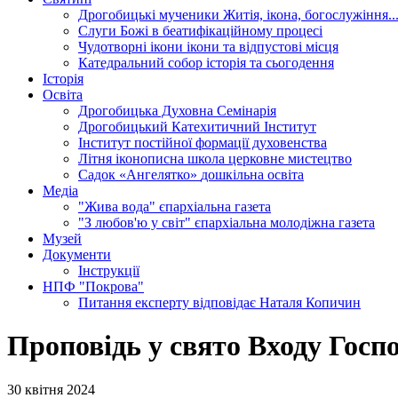
Дрогобицькі мученики
Житія, ікона, богослужіння..
Слуги Божі
в беатифікаційному процесі
Чудотворні ікони
ікони та відпустові місця
Катедральний собор
історія та сьогодення
Історія
Освіта
Дрогобицька Духовна Семінарія
Дрогобицький Катехитичний Інститут
Інститут постійної формації духовенства
Літня іконописна школа
церковне мистецтво
Садок «Ангелятко»
дошкільна освіта
Медіа
"Жива вода"
єпархіальна газета
"З любов'ю у світ"
єпархіальна молодіжна газета
Музей
Документи
Інструкції
НПФ "Покрова"
Питання експерту
відповідає Наталя Копичин
Проповідь у свято Входу Госп
30 квітня 2024