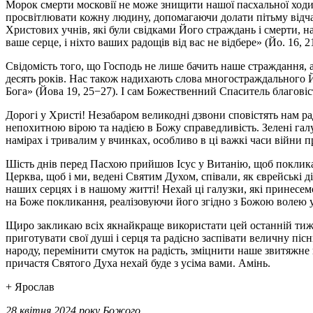
Морок смерти московії не може знищити нашої пасхальної ходи −
просвітлювати кожну людину, допомагаючи долати пітьму відчаю 
Христових учнів, які були свідками Його страждань і смерти, на
ваше серце, і ніхто ваших радощів від вас не відбере» (Йо. 16, 21
Свідомість того, що Господь не лише бачить наше страждання, а
десять років. Нас також надихають слова многостраждального Йо
Бога» (Йова 19, 25−27). І сам Божественний Спаситель благовіст
Дорогі у Христі! Незабаром великодні дзвони сповістять нам ра
непохитною вірою та надією в Божу справедливість. Зелені гал
намірах і тривалим у вчинках, особливо в ці важкі часи війни 
Шість днів перед Пасхою прийшов Ісус у Витанію, щоб покликат
Церква, щоб і ми, ведені Святим Духом, співали, як єврейські
наших серцях і в нашому житті! Нехай ці галузки, які принесем
на Боже покликання, реалізовуючи його згідно з Божою волею 
Щиро закликаю всіх якнайкраще використати цей останній тиж
приготувати свої душі і серця та радісно заспівати величну п
народу, перемінити смуток на радість, зміцнити наше звитяжне 
причастя Святого Духа нехай буде з усіма вами. Амінь.
+ Ярослав
28 квітня 2024 року Божого,