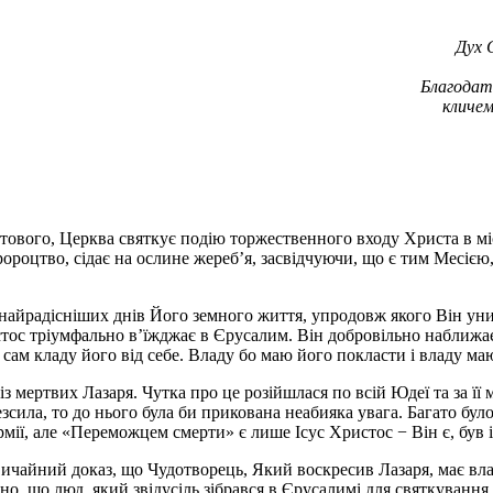
Дух 
Благодать
кличем
ового, Церква святкує подію торжественного входу Христа в міс
ороцтво, сідає на ослине жереб’я, засвідчуючи, що є тим Месією,
із найрадісніших днів Його земного життя, упродовж якого Він у
стос тріумфально в’їжджає в Єрусалим. Він добровільно наближає
 сам кладу його від себе. Владу бо маю його покласти і владу маю 
з мертвих Лазаря. Чутка про це розійшлася по всій Юдеї та за її 
зсила, то до нього була би прикована неабияка увага. Багато було
рмії, але «Переможцем смерти» є лише Ісус Христос − Він є, був 
звичайний доказ, що Чудотворець, Який воскресив Лазаря, має вл
но, що люд, який звідусіль зібрався в Єрусалимі для святкуванн