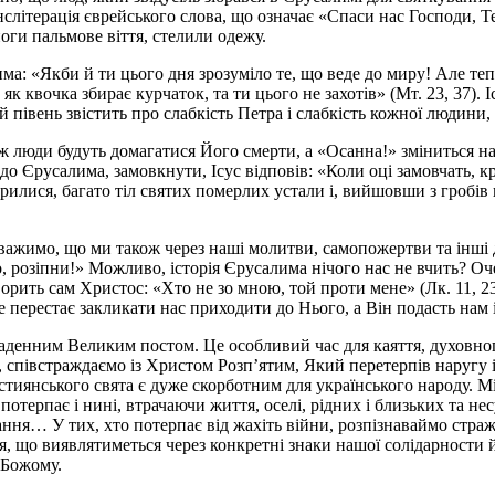
слітерація єврейського слова, що означає «Спаси нас Господи, Те
оги пальмове віття, стелили одежу.
ма: «Якби й ти цього дня зрозуміло те, що веде до миру! Але тепе
як квочка збирає курчаток, та ти цього не захотів» (Мт. 23, 37). І
ій півень звістить про слабкість Петра і слабкість кожної людини,
 ж люди будуть домагатися Його смерти, а «Осанна!» зміниться н
Єрусалима, замовкнути, Ісус відповів: «Коли оці замовчать, крич
крилися, багато тіл святих померлих устали і, вийшовши з гробів 
важимо, що ми також через наші молитви, самопожертви та інші 
 розіпни!» Можливо, історія Єрусалима нічого нас не вчить? Очеви
рить сам Христос: «Хто не зо мною, той проти мене» (Лк. 11, 23
е перестає закликати нас приходити до Нього, а Він подасть нам 
аденним Великим постом. Це особливий час для каяття, духовно
півстраждаємо із Христом Розп’ятим, Який перетерпів наругу і х
стиянського свята є дуже скорботним для українського народу. 
 потерпає і нині, втрачаючи життя, оселі, рідних і близьких та н
ання… У тих, хто потерпає від жахіть війни, розпізнаваймо стр
ня, що виявлятиметься через конкретні знаки нашої солідарности
 Божому.