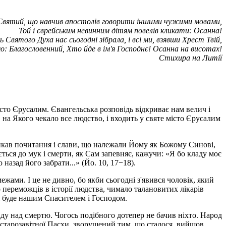
Святий, що навчив апостолів говорити іншими чужими мовами,
Той і єврейським невинним дітям повелів кликати: Осанна!
 Святого Духа нас сьогодні зібрала, і всі ми, взявши Хрест Твій,
о: Благословенний, Хто йде в ім'я Господнє! Осанна на висотах!
Стихира на Литії
то Єрусалим. Євангельська розповідь відкриває нам велич і
 на Якого чекало все людство, і входить у святе місто Єрусалим
никав почитання і слави, що належали Йому як Божому Синові,
ться до мук і смерти, як Сам запевняє, кажучи: «Я бо кладу моє
назад його забрати...» (Йо. 10, 17−18).
межами. І це не дивно, бо якби сьогодні з'явився чоловік, який
 переможців в історії людства, чимало талановитих лікарів
і буде нашим Спасителем і Господом.
аду над смертю. Чогось подібного дотепер не бачив ніхто. Народ
я старозавітної Пасхи, зворушений тим, що сталося, вийшов