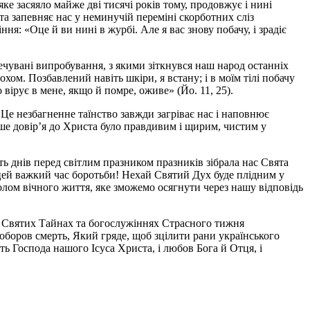
ке засяяло майже дві тисячі років тому, продовжує і нині
та запевняє нас у неминучій переміні скорботних сліз
я: «Оце й ви нині в журбі. Але я вас знову побачу, і зрадіє
ечувані випробування, з якими зіткнувся наш народ останніх
ом. Позбавлений навіть шкіри, я встану; і в моїм тілі побачу
вірує в мене, якщо й помре, оживе» (Йо. 11, 25).
 Це незбагненне таїнство завжди загріває нас і наповнює
аше довір’я до Христа було правдивим і щирим, чистим у
ь днів перед світлим празником празників зібрала нас Свята
 цей важкий час боротьби! Нехай Святий Дух буде плідним у
волом вічного життя, яке зможемо осягнути через нашу відповідь
у Святих Тайнах та богослужіннях Страсного тижня
оборов смерть, Який гряде, щоб зцілити рани українського
ь Господа нашого Ісуса Христа, і любов Бога й Отця, і