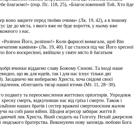
бе благаємо!» (пор. Пс. 118, 25), «Благословенний Той, Хто йде
р воно закрите перед твоїми очима» (Лк. 19, 42), а в іншому
сус іде до міста, з якого вже не буде вороття, у ньому вже
 кожного з нас.
а «Розіпни Його, розіпни!» Коли фарисеї вимагали, щоб Він
атиме каміння» (Лк. 19, 40). І це сталося під час Його хресної
по його воскресінні, ввійшли у святе місто й багатьом
добрі вчинки віддаємо славу Божому Синові. Та іноді наше
дно, що як для юдеїв, так і для нас існує тільки дві
). Засадничо ми вибираємо Христа, хоча свідомі своєї
ізцілення, облегшить тягар нашої втоми (Мт. 11, 28−30).
го подвигу та переосмислення життєвих орієнтирів. Упродовж
ресну смерть, відкупивши нас від гріха і смерти. Також і
Мільйони наших братів і сестер вражені смертоносним жалом
есучи на собі рани війни. Щодня агресор забирає життя й
аждаючий лик Христа, Який сходить на Голготу. Нехай джерелом
 й людського братерства. Виконуючи нову заповідь любови Бога