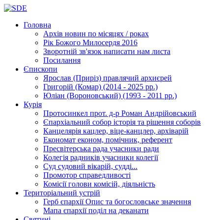
Головна
Архів новин
по місяцях / роках
Рік Божого Милосердя
2016
Зворотній зв'язок
написати нам листа
Посилання
Єпископи
Ярослав (Приріз)
правлячий архиєрей
Григорій (Комар)
(2014 - 2025 рр.)
Юліан (Вороновський)
(1993 - 2011 рр.)
Курія
Протосинкел
прот. д-р Роман Андрійовський
Єпархіальний собор
історія та рішення соборів
Канцелярія
кацлер, віце-канцлер, архіварій
Економат
економ, помічник, референт
Пресвітерська рада
учасники ради
Колегія радників
учасники колегії
Суд
судовий вікарій, судді...
Промотор справедливості
Комісії
голови комісій, діяльність
Територіальний устрій
Герб єпархії
Опис та богословське значення
Мапа єпархії
поділ на деканати
Святині