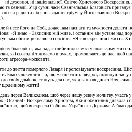
 ні духовної, ні національної. Світло Христового Воскресіння, я
та безнадії. У ці сумні часи Євангельська Благовість пригадує 
 сльози радости від споглядання тріумфу Його славного Воскресінн
).
ле й несе його на Собі, додає нам наснаги та мужности долати н
ва: «Я знаю – Захисник мій живе, і останнім він устане над порох
ує нам обітницю нашого спасіння: «Я є воскресіння і життя. Хто 
дісну благовість, яка надає глибинного змісту людському життю.
узки, які сьогодні тримаємо в руках, промовляють до нас, щоб н
проти агресора-московита.
и до життя померлого Лазаря і проповідувати воскресіння. Шіст
 діти: Благословенний Ти, що маєш багато щедрот, помилуй нас у
о до своїх домівок, стануть для нас, як для праведного Ноя, сим
у щоденному житті!
день перед Великоднем, щоб через нашу ревну молитву, участь 
існю «Осанна!» Воскреслому Христові, Який обезсилив диявола і п
воїнство, щоб воскресла Соборна Українська Держава. А благодат