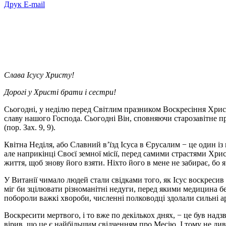
Друк
E-mail
Слава Icyсу Христу!
Дорогі у Христі брати і сестри!
Сьогодні, у неділю перед Світлим празником Воскресіння Христ
славу нашого Господа. Сьогодні Він, сповняючи старозавітне пр
(пор. Зах. 9, 9).
Квітна Неділя, або Славний в’їзд Ісуса в Єрусалим − це один 
але наприкінці Своєї земної місії, перед самими страстями Хри
життя, щоб знову його взяти. Ніхто його в мене не забирає, бо я
У Витанії чимало людей стали свідками того, як Ісус воскресив і
міг би зцілювати різноманітні недуги, перед якими медицина бе
побороли важкі хвороби, численні полководці здолали сильні а
Воскресити мертвого, і то вже по декількох днях, − це був над
вірив, що це є найбільшим свідченням про Месію. І тому не див