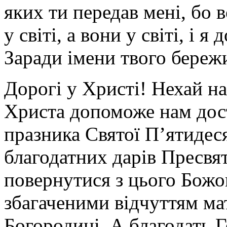
яких ти передав мені, бо в
у світі, а вони у світі, і я
Заради імени твого бережи
Дорогі у Христі! Нехай н
Христа допоможе нам дос
празника Святої П’ятидес
благодатних дарів Пресвя
повернутися з цього Божо
збагаченими відчуттям ма
Богородиці. А благодать Г