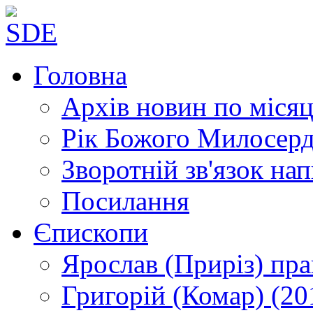
Головна
Архів новин
по місяц
Рік Божого Милосер
Зворотній зв'язок
нап
Посилання
Єпископи
Ярослав (Приріз)
пра
Григорій (Комар)
(20