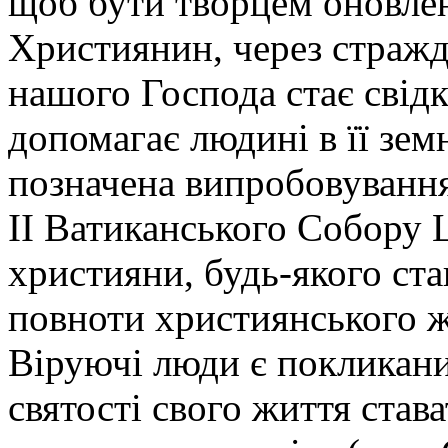
щоб бути творцем оновлено
Християнин, через стражд
нашого Господа стає свідк
допомагає людині в її зем
позначена випробовування
ІІ Ватиканського Собору 
християни, будь-якого ста
повноти християнського ж
Віруючі люди є покликани
святості свого життя став