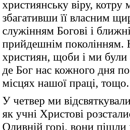
християнську віру, котру м
збагативши її власним щ
служінням Богові і ближні
прийдешнім поколінням. Н
християн, щоби і ми бул
де Бог нас кожного дня по
місцях нашої праці, тощо.
У четвер ми відсвяткували
як учні Христові розстали
Оливній горі, вони пішли 