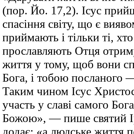
(пор. Йо. 17,2). Ісус при
спасіння світу, що є вияв
приймають і тільки ті, хто
прославляють Отця отриму
життя у тому, щоб вони сп
Бога, і тобою посланого —
Таким чином Ісус Христос
участь у славі самого Бог
Божою», — пише святий Ір
додає: «а людське життя п