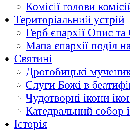
Комісії
голови комісі
Територіальний устрій
Герб єпархії
Опис та 
Мапа єпархії
поділ н
Святині
Дрогобицькі мучени
Слуги Божі
в беатиф
Чудотворні ікони
іко
Катедральний собор
Історія