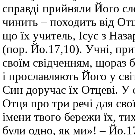
справді прийняли Його сло
чинить – походить від Отц
що їх учитель, Ісус з Наз
(пор. Йо.17,10). Учні, пр
своїм свідченням, щораз б
і прославляють Його у світ
Син доручає їх Отцеві. У 
Отця про три речі для свої
імени твого бережи їх, ти
були одно, як ми»! – Йо.17