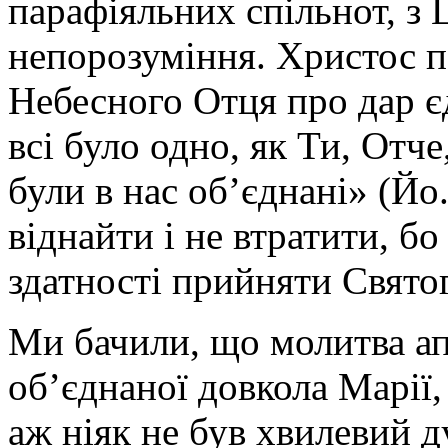
парафіяльних спільнот, з 
непорозуміння. Христос п
Небесного Отця про дар є
всі було одно, як Ти, Отче,
були в нас об’єднані» (Йо.
віднайти і не втратити, б
здатності прийняти Свято
Ми бачили, що молитва ап
об’єднаної довкола Марії,
аж ніяк не був хвилевий 