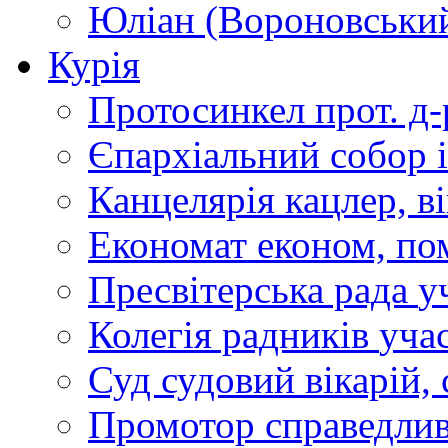
Юліан (Вороновськи
Курія
Протосинкел
прот. д
Єпархіальний собор
Канцелярія
кацлер, в
Економат
економ, по
Пресвітерська рада
у
Колегія радників
учас
Суд
судовий вікарій, с
Промотор справедлив