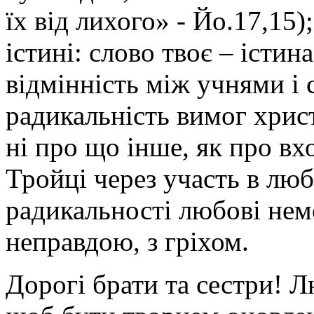
їх від лихого» - Йо.17,15);
істині: слово твоє – істин
відмінність між учнями і 
радикальність вимог христ
ні про що інше, як про в
Тройці через участь в люб
радикальності любові нем
неправдою, з гріхом.
Дорогі брати та сестри! Л