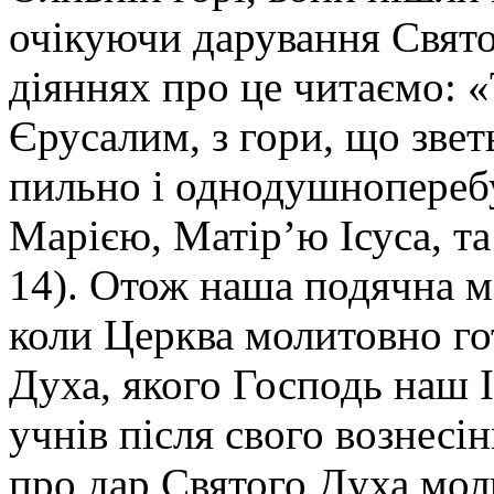
очікуючи дарування Свят
діяннях про це читаємо: 
Єрусалим, з гори, що звет
пильно і однодушноперебу
Марією, Матір’ю Ісуса, та 
14). Отож наша подячна мо
коли Церква молитовно го
Духа, якого Господь наш І
учнів після свого вознесі
про дар Святого Духа мол