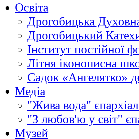
Освіта
Дрогобицька Духовна
Дрогобицький Катехи
Інститут постійної ф
Літня іконописна шк
Садок «Ангелятко»
д
Медіа
"Жива вода"
єпархіал
"З любов'ю у світ"
єп
Музей