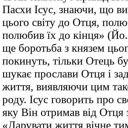
Пасхи Ісус, знаючи, що ви
цього світу до Отця, полю
полюбив їх до кінця» (Йо.
ще боротьба з князем цього
покинуть, тільки Отець бу
шукає прослави Отця і за
життя, виявляючи цим та
роду. Ісус говорить про с
яку Він отримав від Отця
«Дарувати життя вічне ти