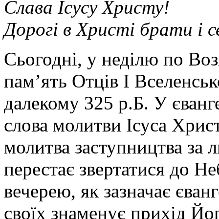
Слава Ісусу Христу!
Дорогі в Христі брати і 
Сьогодні, у неділю по Воз
пам’ять Отців І Вселенськ
далекому 325 р.Б. У єван
слова молитви Ісуса Хрис
молитва заступництва за л
перестає звертатися до Н
вечерею, як зазначає єван
своїх знаменує прихід Йо