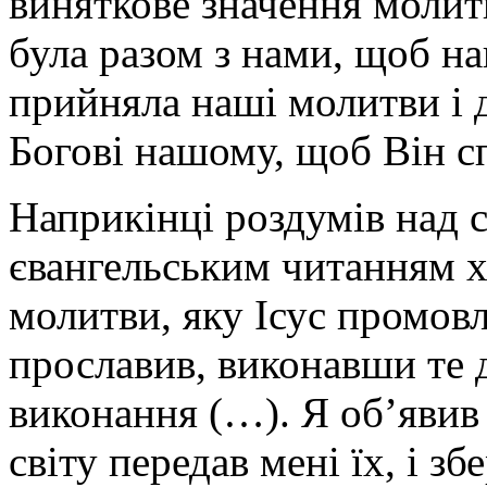
виняткове значення молит
була разом з нами, щоб н
прийняла наші молитви і д
Богові нашому, щоб Він с
Наприкінці роздумів над 
євангельським читанням хо
молитви, яку Ісус промовл
прославив, виконавши те д
виконання (…). Я об’явив 
світу передав мені їх, і з