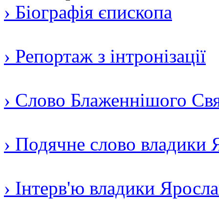
› Біографія єпископа
› Репортаж з інтронізації
› Слово Блаженнішого Свят
› Подячне слово владики 
› Інтерв'ю владики Яросл