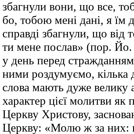
збагнули вони, що все, то
бо, тобою мені дані, я їм д
справді збагнули, що від т
ти мене послав» (пор. Йо. 
у день перед стражданнями
ними роздумуємо, кілька д
слова мають дуже велику 
характер цієї молитви як 
Церкву Христову, заснова
Церкву: «Молю ж за них: н