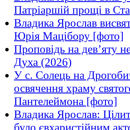
Патріаршій прощі в Ста
Владика Ярослав висвя
Юрія Мацібору [фото]
Проповідь на дев’яту н
Духа (2026)
У с. Солець на Дрогоби
освячення храму свято
Пантелеймона [фото]
Владика Ярослав: Ціли
було євхаристійним акт