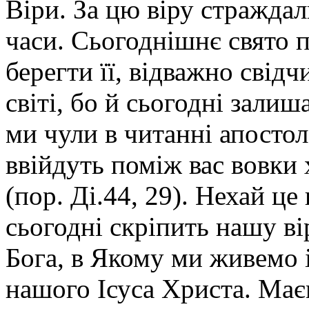
Віри. За цю віру страждал
часи. Сьогоднішнє свято 
берегти її, відважно свід
світі, бо й сьогодні зали
ми чули в читанні апостол
ввійдуть поміж вас вовки 
(пор. Ді.44, 29). Нехай ц
сьогодні скріпить нашу ві
Бога, в Якому ми живемо і
нашого Ісуса Христа. Ма