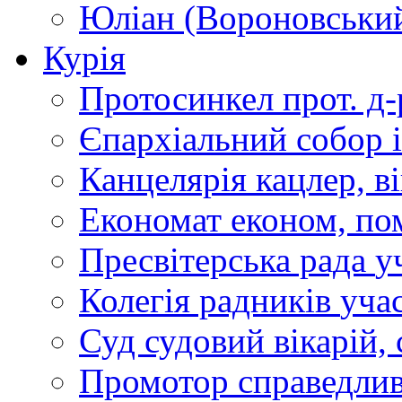
Юліан (Вороновськи
Курія
Протосинкел
прот. д
Єпархіальний собор
Канцелярія
кацлер, в
Економат
економ, по
Пресвітерська рада
у
Колегія радників
учас
Суд
судовий вікарій, с
Промотор справедлив