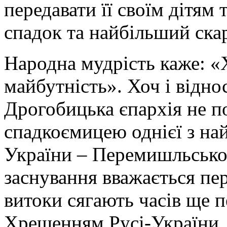
передавати її своїм дітям
спадок та найбільший ска
Народна мудрість каже: «Х
майбутність». Хоч і відно
Дрогобицька єпархія не по
спадкоємицею однієї з на
України – Перемишльсько
заснування вважається пер
витоки сягають часів ще
Хрещенням Русі-України. 