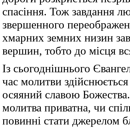
спасіння. Тож завдання лю
звершенного переображенн
хмарних земних низин заві
вершин, тобто до місця вс
Із сьогоднішнього Євангел
час молитви здійснюється
осяяний славою Божества.
молитва приватна, чи спі
повинні стати джерелом б