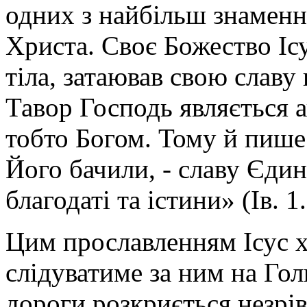
одних з найбільш знаменн
Христа. Своє Божество Іс
тіла, затаював свою славу
Тавор Господь являється а
тобто Богом. Тому й пише 
Його бачили, - славу Єди
благодаті та істини» (Ів. 1.
Цим прославленням Ісус х
слідуватиме за ним на Голг
дороги розкриється незрів