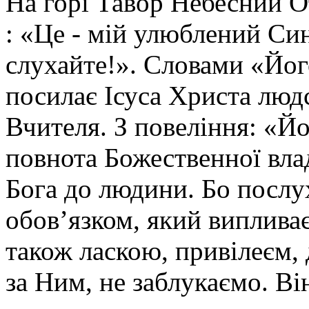
На горі Тавор Небесний О
: «Це - мій улюблений Син
слухайте!». Словами «Йог
посилає Ісуса Христа людс
Вчителя. З повеління: «Й
повнота Божественної вла
Бога до людини. Бо послух
обов’язком, який випливає
також ласкою, привілеєм,
за Ним, не заблукаємо. В