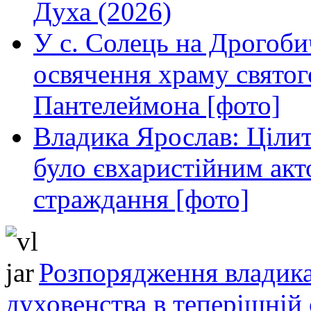
Духа (2026)
У с. Солець на Дрогоби
освячення храму свято
Пантелеймона [фото]
Владика Ярослав: Ціли
було євхаристійним акт
страждання [фото]
Розпорядження владика
духовенства в теперішній 