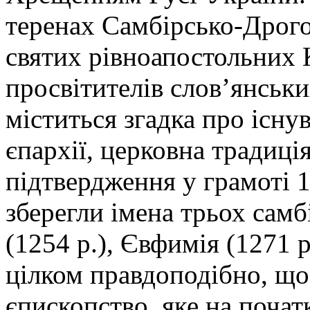
теренах Самбірсько-Дрогоб
святих рівноапостольних 
просвітителів слов’янськи
міститься згадка про існу
єпархії, церковна традиці
підтвердження у грамоті 1
зберегли імена трьох сам
(1254 р.), Євфимія (1271 р
цілком правдоподібно, що 
єпископство, яке на почат