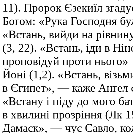
11). Пророк Єзекиїл згаду
Богом: «Рука Господня була
«Встань, вийди на рівнину
(3, 22). «Встань, іди в Нін
проповідуй проти нього» 
Йоні (1,2). «Встань, візьм
в Єгипет», — каже Ангел с
«Встану і піду до мого б
в хвилині прозріння (Лк 15
Дамаск», — чує Савло, кол