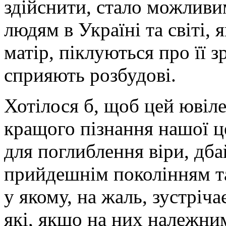
здійснити, стало можлив
людям в Україні та світі,
матір, піклуються про її 
сприяють розбудові.
Хотілося б, щоб цей ювіл
кращого пізнання нашої ц
для поглиблення віри, дба
прийдешнім поколінням та 
у якому, на жаль, зустріча
які, якщо на них належни