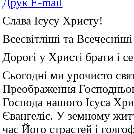
Друк
E-mail
Слава Ісусу Христу!
Всесвітліші та Всечесніші 
Дорогі у Христі брати і се
Сьогодні ми урочисто свя
Преображення Господнього
Господа нашого Ісуса Хри
Євангеліє. У земному жит
час Його страстей і голгоф