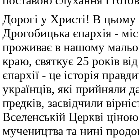
поставою слухання і гото
Дорогі у Христі! В цьому
Дрогобицька єпархія - мі
проживає в нашому мальо
краю, святкує 25 років від
єпархії - це історія прав
українців, які прийняли д
предків, засвідчили вірні
Вселенській Церкві ціною 
мучеництва та нині продо