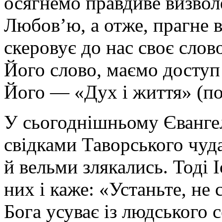
осягнемо правдиве визволе
Любов’ю, а отже, прагне 
скеровує до нас своє слов
Його слово, маємо доступ 
Його — «Дух і життя» (пор
У сьогоднішньому Євангел
свідками Таворського чуд
й вельми злякались. Тоді 
них і каже: «Устаньте, не 
Бога усуває із людського с