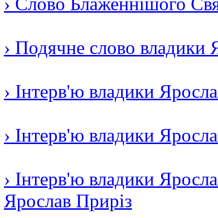
› Слово Блаженнішого Свят
› Подячне слово владики 
› Інтерв'ю владики Яросл
› Інтерв'ю владики Яросл
› Інтерв'ю владики Яросла
Ярослав Приріз