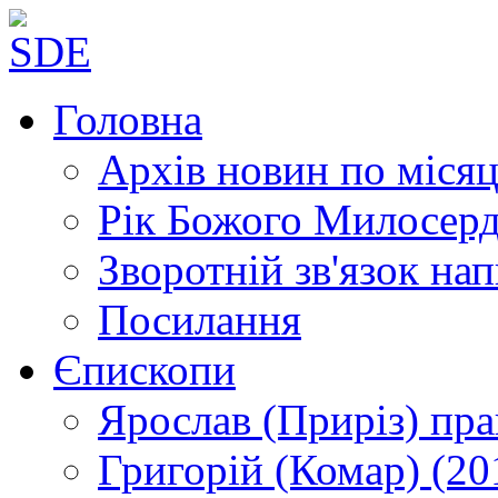
Головна
Архів новин
по місяц
Рік Божого Милосер
Зворотній зв'язок
нап
Посилання
Єпископи
Ярослав (Приріз)
пра
Григорій (Комар)
(20