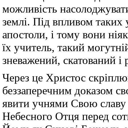
можливість насолоджуват
землі. Під впливом таких
апостоли, і тому вони нія
їх учитель, такий могутні
зневажений, скатований і 
Через це Христос скріплюв
беззаперечним доказом св
явити учнями Свою славу 
Небесного Отця перед сот