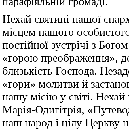
парафіяльній громаді.
Нехай святині нашої єпарх
місцем нашого особистог
постійної зустрічі з Бого
«горою преображення», д
близькість Господа. Незад
«гори» молитви й застано
нашу місію у світі. Нехай
Марія-Одигітрія, «Путево
наш народ і цілу Церкву н