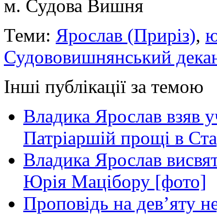
м. Судова Вишня
Теми:
Ярослав (Приріз)
,
ю
Судововишнянський дека
Інші публікації за темою
Владика Ярослав взяв у
Патріаршій прощі в Ста
Владика Ярослав висвя
Юрія Мацібору [фото]
Проповідь на дев’яту н