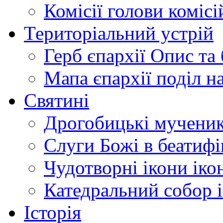
Комісії
голови комісі
Територіальний устрій
Герб єпархії
Опис та 
Мапа єпархії
поділ н
Святині
Дрогобицькі мучени
Слуги Божі
в беатиф
Чудотворні ікони
іко
Катедральний собор
Історія