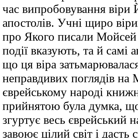
час випробовування віри 
апостолів. Учні щиро віри
про Якого писали Мойсей 
події вказують, та й самі
що ця віра затьмарювалася
неправдивих поглядів на 
єврейському народі книжн
прийнятою була думка, щ
згуртує весь єврейський н
завоює цілий світ і дасть