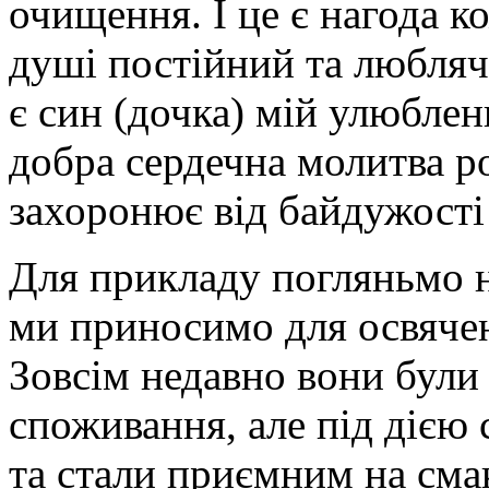
очищення. І це є нагода к
душі постійний та любляч
є син (дочка) мій улюблен
добра сердечна молитва р
захоронює від байдужості
Для прикладу погляньмо н
ми приносимо для освяче
Зовсім недавно вони були
споживання, але під дією 
та стали приємним на смак