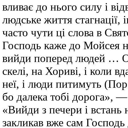
вливає до нього силу і ві
людське життя стагнації, і
часто чути ці слова в Свя
Господь каже до Мойсея н
вийди поперед людей … Ос
скелі, на Хориві, і коли в
неї, і люди питимуть (Пор.
бо далека тобі дорога», —
«Вийди з печери і встань
закликав вже сам Господь 