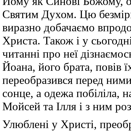
Йому як Синові Божому, о
Святим Духом. Цю безмір
виразно добачаємо впродо
Христа. Також і у сьогод
читанні про неї дізнаємос
Йоана, його брата, повів ї
переобразився перед ними:
сонце, а одежа побіліла, на
Мойсей та Ілля і з ним ро
Улюблені у Христі, прео