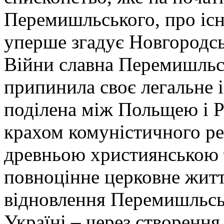
Перемишльського, про існ
уперше згадує Новгородськ
Війни славна Перемишльс
припинила своє легальне і
поділена між Польщею і 
крахом комуністичного ре
древньою християнською 
повноцінне церковне житт
відновлення Перемишльсь
Україні – через створення