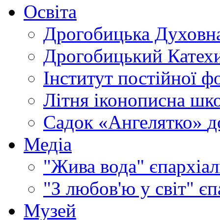
Освіта
Дрогобицька Духовна
Дрогобицький Катехи
Інститут постійної ф
Літня іконописна шк
Садок «Ангелятко»
д
Медіа
"Жива вода"
єпархіал
"З любов'ю у світ"
єп
Музей