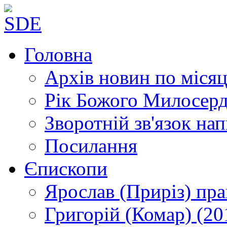
Головна
Архів новин
по місяц
Рік Божого Милосер
Зворотній зв'язок
нап
Посилання
Єпископи
Ярослав (Приріз)
пра
Григорій (Комар)
(20