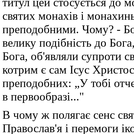
титул цей стосується до м
святих монахів і монахин
преподобними. Чому? - Бо
велику подібність до Бог
Бога, об'являли супроти св
котрим є сам Ісус Христос
преподобних: „У тобі отче
в первообразі..."
В чому ж полягає сенс св
Православ'я і перемоги і