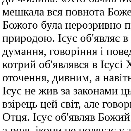
мешкала вся повнота Боже
Божого була нерозривно 
природою. Ісус об'являє в
думання, говоріння і пове
котрий об'являвся в Ісусі
оточення, дивним, а навіт
Ісус не жив за законами ць
взірець цей світ, але говор
Отця. Ісус об'являв Божий 
а роль ікони не полягає у