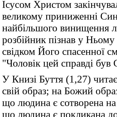
Ісусом Христом закінчува
великому приниженні Син
найбільшого винищення лю
розбійник пізнав у Ньому
свідком Його спасенної см
"Чоловік цей справді був 
У Книзі Буття (1,27) чита
свій образ; на Божий обра
що людина є сотворена на
що людина є покликана до