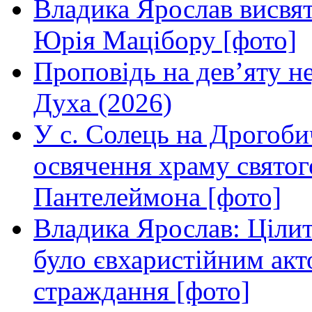
Владика Ярослав висвя
Юрія Мацібору [фото]
Проповідь на дев’яту н
Духа (2026)
У с. Солець на Дрогоби
освячення храму свято
Пантелеймона [фото]
Владика Ярослав: Ціли
було євхаристійним акт
страждання [фото]