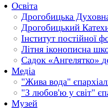
Освіта
Дрогобицька Духовна
Дрогобицький Катехи
Інститут постійної ф
Літня іконописна шк
Садок «Ангелятко»
д
Медіа
"Жива вода"
єпархіал
"З любов'ю у світ"
єп
Музей