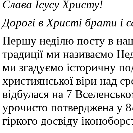
Слава Ісусу Христу!
Дорогі в Христі брати і 
Першу неділю посту в наш
традиції ми називаємо Не
ми згадуємо історичну по
християнської віри над єр
відбулася на 7 Вселенсько
урочисто потверджена у 84
гіркого досвіду іконобор