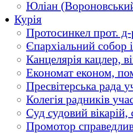
Юліан (Вороновськи
Курія
Протосинкел
прот. д
Єпархіальний собор
Канцелярія
кацлер, в
Економат
економ, по
Пресвітерська рада
у
Колегія радників
учас
Суд
судовий вікарій, с
Промотор справедлив