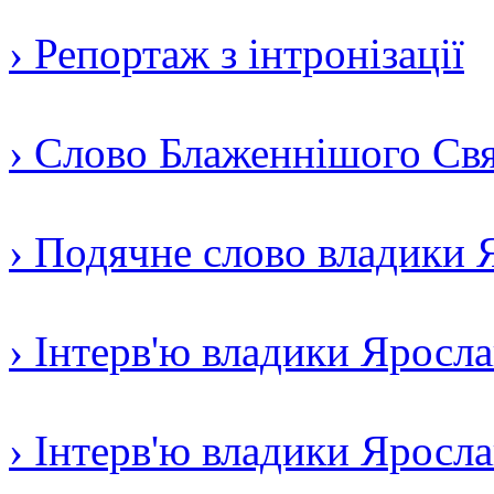
› Репортаж з інтронізації
› Слово Блаженнішого Свят
› Подячне слово владики 
› Інтерв'ю владики Яросл
› Інтерв'ю владики Яросл