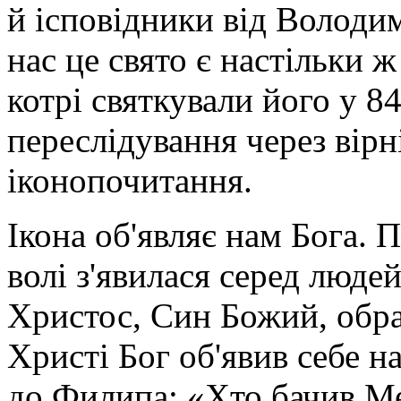
й ісповідники від Володи
нас це свято є настільки ж
котрі святкували його у 84
переслідування через вірн
іконопочитання.
Ікона об'являє нам Бога. 
волі з'явилася серед люде
Христос, Син Божий, обра
Христі Бог об'явив себе н
до Филипа: «Хто бачив Ме