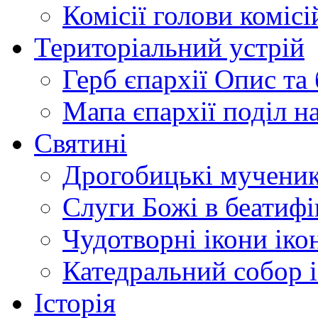
Комісії
голови комісі
Територіальний устрій
Герб єпархії
Опис та 
Мапа єпархії
поділ н
Святині
Дрогобицькі мучени
Слуги Божі
в беатиф
Чудотворні ікони
іко
Катедральний собор
Історія