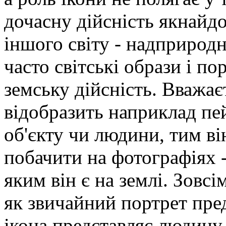
дочасну дійсність якнайдо
іншого світу - надприродн
часто світські образи і п
земську дійсність. Вважа
відобразить наприклад пе
об'єкту чи людини, тим в
побачити на фотографіях -
яким він є на землі. Зовсі
як звичайний портрет пре
ікона представляє людину, 