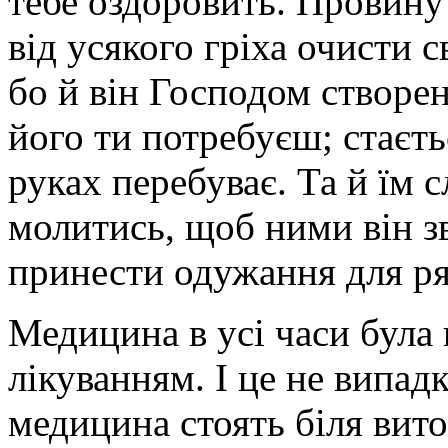
тебе оздоровить. Провину 
від усякого гріха очисти с
бо й він Господом створен
його ти потребуєш; стаєть
руках перебуває. Та й їм 
молитись, щоб ними він з
принести одужання для ря
Медицина в усі часи була п
лікуванням. І це не випадко
медицина стоять біля вито