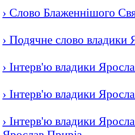
› Слово Блаженнішого Свят
› Подячне слово владики 
› Інтерв'ю владики Яросл
› Інтерв'ю владики Яросл
› Інтерв'ю владики Яросла
Ярослав Приріз