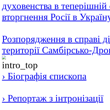
духовенства в теперішній 
вторгнення Росії в Україн
Розпорядження в справі ді
території Самбірсько-Дро
› Біографія єпископа
› Репортаж з інтронізації