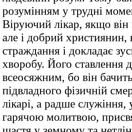
розумінням у трудні моме
Віруючий лікар, якщо він
але і добрий християнин,
страждання і докладає зу
хворобу. Його ставлення д
всеосяжним, бо він бачить
підвладного фізичній смер
лікарі, а радше служіння, 
гарячою молитвою, присвя
щастя у земному та нетлі