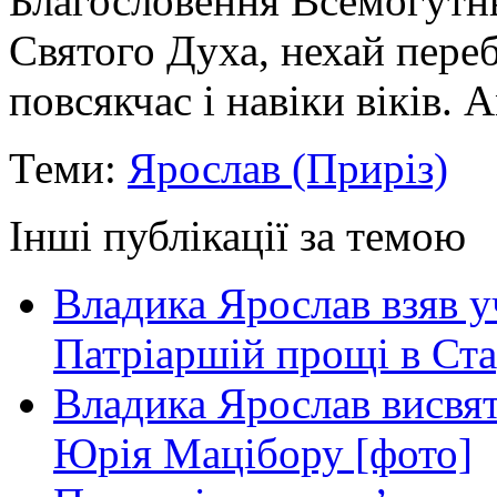
Благословення Всемогутньо
Святого Духа, нехай переб
повсякчас і навіки віків. 
Теми:
Ярослав (Приріз)
Інші публікації за темою
Владика Ярослав взяв у
Патріаршій прощі в Ста
Владика Ярослав висвя
Юрія Мацібору [фото]