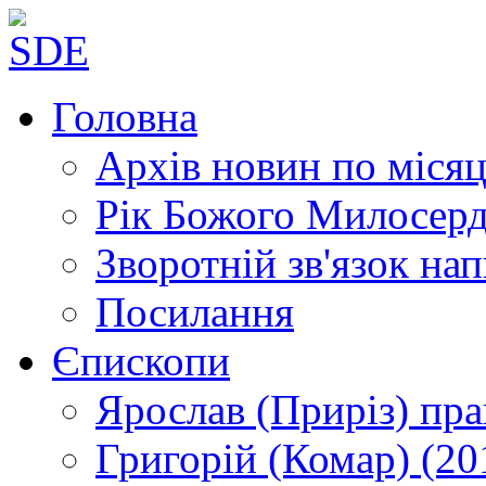
Головна
Архів новин
по місяц
Рік Божого Милосер
Зворотній зв'язок
нап
Посилання
Єпископи
Ярослав (Приріз)
пра
Григорій (Комар)
(20