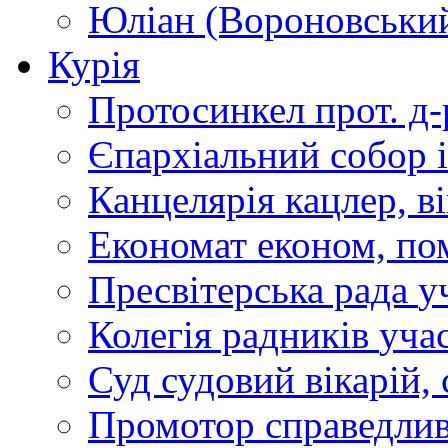
Юліан (Вороновськи
Курія
Протосинкел
прот. д
Єпархіальний собор
Канцелярія
кацлер, в
Економат
економ, по
Пресвітерська рада
у
Колегія радників
учас
Суд
судовий вікарій, с
Промотор справедлив