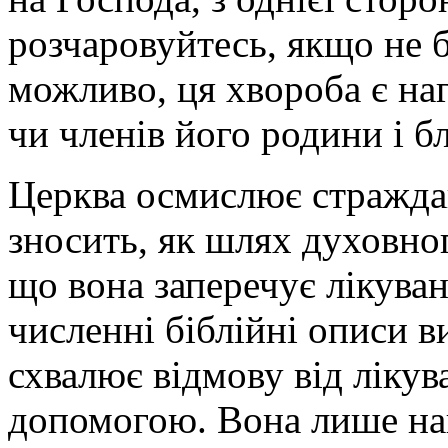
розчаровуйтесь, якщо не 
можливо, ця хвороба є наг
чи членів його родини і б
Церква осмислює стражда
зносить, як шлях духовног
що вона заперечує лікува
численні біблійні описи в
схвалює відмову від лікув
допомогою. Вона лише наг