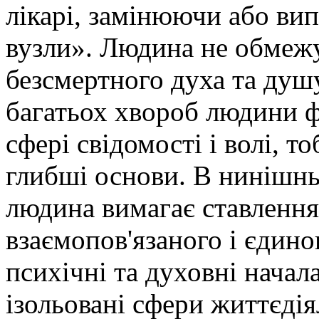
лікарі, замінюючи або вип
вузли». Людина не обмежу
безсмертного духа та душ
багатьох хвороб людини ф
сфері свідомості і волі, то
глибші основи. В нинішнь
людина вимагає ставлення 
взаємопов'язаного і єдиног
психічні та духовні начал
ізольовані сфери життєдія