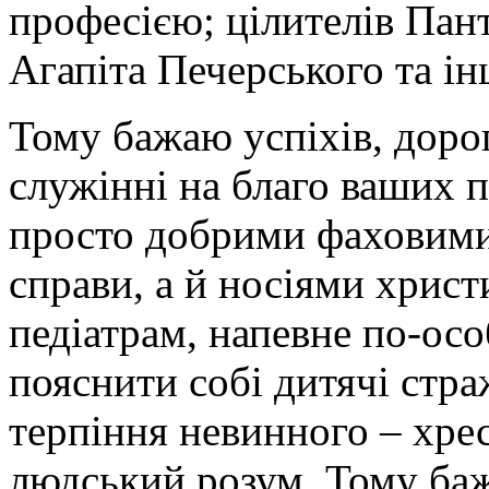
професією; цілителів Пан
Агапіта Печерського та і
Тому бажаю успіхів, доро
служінні на благо ваших п
просто добрими фаховими
справи, а й носіями христ
педіатрам, напевне по-ос
пояснити собі дитячі стра
терпіння невинного – хрес
людський розум. Тому ба