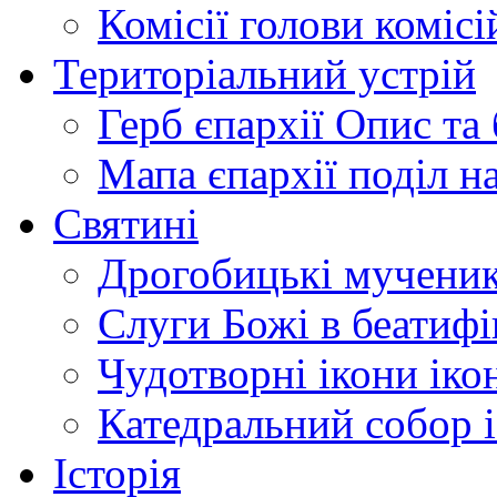
Комісії
голови комісі
Територіальний устрій
Герб єпархії
Опис та 
Мапа єпархії
поділ н
Святині
Дрогобицькі мучени
Слуги Божі
в беатиф
Чудотворні ікони
іко
Катедральний собор
Історія