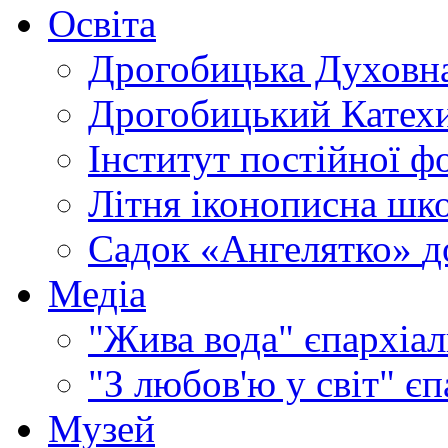
Освіта
Дрогобицька Духовна
Дрогобицький Катехи
Інститут постійної ф
Літня іконописна шк
Садок «Ангелятко»
д
Медіа
"Жива вода"
єпархіал
"З любов'ю у світ"
єп
Музей