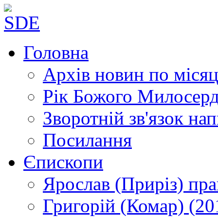
Головна
Архів новин
по місяц
Рік Божого Милосер
Зворотній зв'язок
нап
Посилання
Єпископи
Ярослав (Приріз)
пра
Григорій (Комар)
(20