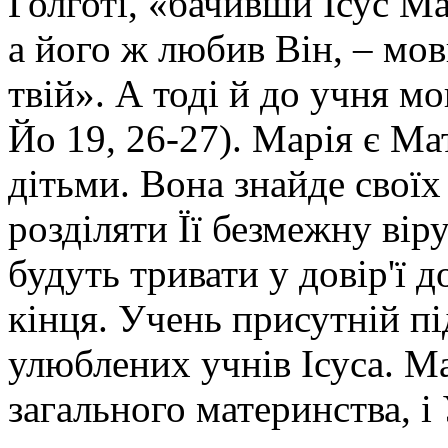
Голготі, «бачивши Ісус Мат
а його ж любив Він, – мов
твій». А тоді й до учня м
Йо 19, 26-27). Марія є Мат
дітьми. Вона знайде своїх 
розділяти Її безмежну віру 
будуть тривати у довір'ї д
кінця. Учень присутній пі
улюблених учнів Ісуса. М
загального материнства, і 