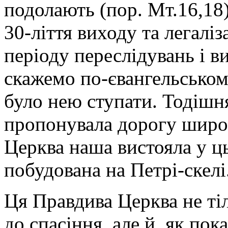
подолають (пор. Мт.16,18
30-ліття виходу та легалі
періоду переслідувань і в
скажемо по-євангельському
було нею ступати. Тодішн
пропонувала дорогу широку
Церква наша вистояла у ць
побудована на Петрі-скелі
Ця Правдива Церква не ті
до спасіння, але й, як пока