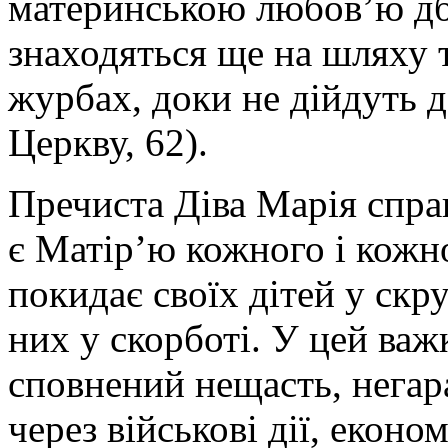
материнською любов’ю дба
знаходяться ще на шляху т
журбах, доки не дійдуть 
Церкву, 62).
Пречиста Діва Марія справ
є Матір’ю кожного і кожно
покидає своїх дітей у скру
них у скорботі. У цей важ
сповнений нещасть, негара
через військові дії, еконо