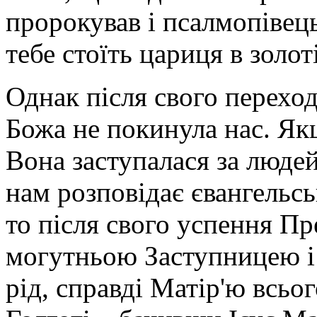
пророкував і псалмопіве
тебе стоїть цариця в золот
Однак після свого перехо
Божа не покинула нас. Як
Вона заступалася за люде
нам розповідає євангельсь
то після свого успення Пр
могутньою Заступницею і
рід, справді Матір'ю всьо