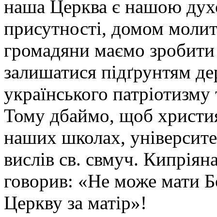
наша Церква є нашою дух
присутності, домом молитв
громадяни маємо зробити
залишатися підґрунтям д
українського патріотизму 
Тому дбаймо, щоб христия
наших школах, університе
вислів св. свмуч. Кипріян
говорив: «Не може мати Бо
Церкву за матір»!