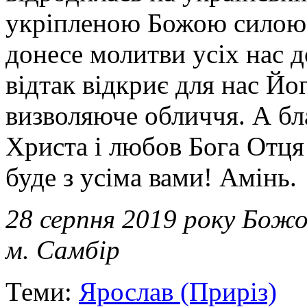
укріпленою Божою силою.
донесе молитви усіх нас д
відтак відкриє для нас Йо
визволяюче обличчя. А бл
Христа і любов Бога Отця
буде з усіма вами! Амінь.
28 серпня 2019 року Божо
м. Самбір
Теми:
Ярослав (Приріз)