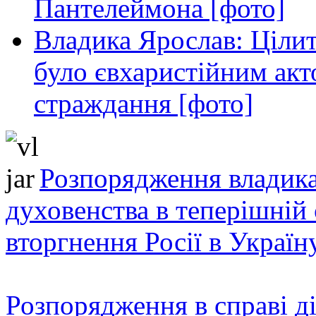
Пантелеймона [фото]
Владика Ярослав: Ціли
було євхаристійним акт
страждання [фото]
Розпорядження владика
духовенства в теперішній 
вторгнення Росії в Україн
Розпорядження в справі ді