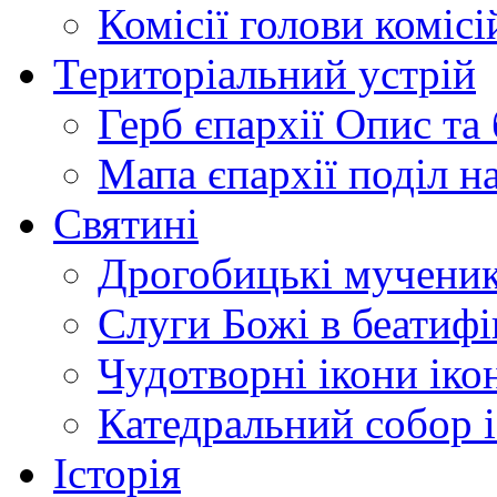
Комісії
голови комісі
Територіальний устрій
Герб єпархії
Опис та 
Мапа єпархії
поділ н
Святині
Дрогобицькі мучени
Слуги Божі
в беатиф
Чудотворні ікони
іко
Катедральний собор
Історія