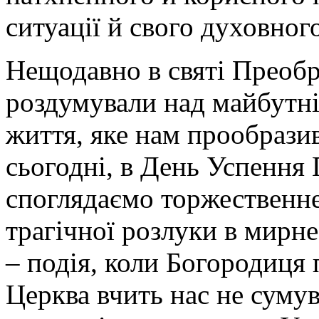
ситуації й свого духовног
Нещодавно в святі Преоб
роздумували над майбутн
життя, яке нам прообрази
сьогодні, в День Успення 
споглядаємо торжественне
трагічної розлуки в мирне
– подія, коли Богородиця 
Церква вчить нас не сумув