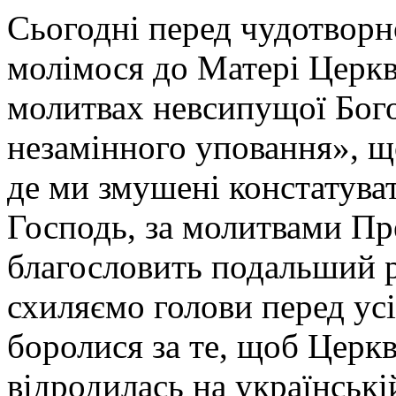
Сьогодні перед чудотворн
молімося до Матері Церкв
молитвах невсипущої Бого
незамінного уповання», щ
де ми змушені констатува
Господь, за молитвами Пр
благословить подальший р
схиляємо голови перед усі
боролися за те, щоб Церкв
відродилась на українські