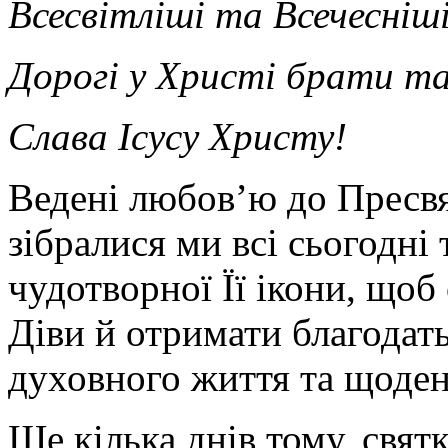
Всесвітліші та Всечесніші
Дорогі у Христі брати та
Слава Ісусу Христу!
Ведені любов’ю до Пресвя
зібралися ми всі сьогодні 
чудотворної Її ікони, що
Діви й отримати благодать
духовного життя та щоден
Ще кілька днів тому, свя