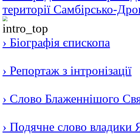
території Самбірсько-Дро
› Біографія єпископа
› Репортаж з інтронізації
› Слово Блаженнішого Свят
› Подячне слово владики 