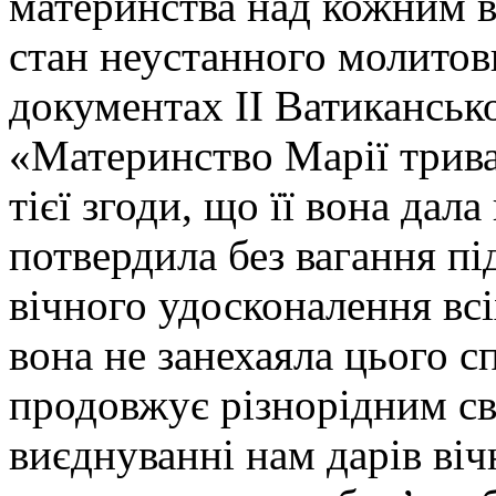
материнства над кожним в
стан неустанного молитов
документах ІІ Ватиканськ
«Материнство Марії трива
тієї згоди, що її вона дал
потвердила без вагання пі
вічного удосконалення всі
вона не занехаяла цього с
продовжує різнорідним св
виєднуванні нам дарів віч