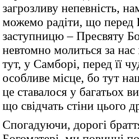
загрозливу непевність, нам
можемо радіти, що перед
заступницю – Пресвяту Б
невтомно молиться за нас
тут, у Самборі, перед її 
особливе місце, бо тут на
це ставалося у багатьох в
що свідчать стіни цього д
Спогадуючи, дорогі браття
Богоматері, ми повинні по