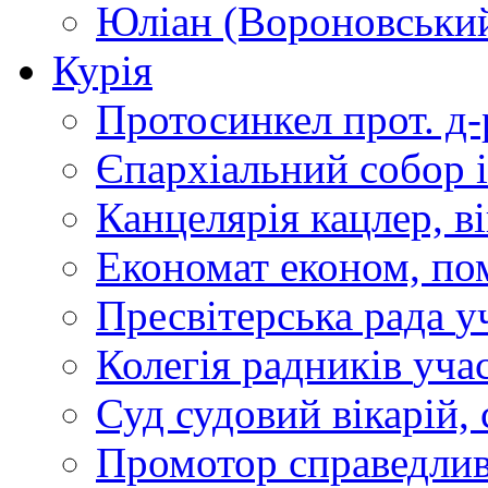
Юліан (Вороновськи
Курія
Протосинкел
прот. д
Єпархіальний собор
Канцелярія
кацлер, в
Економат
економ, по
Пресвітерська рада
у
Колегія радників
учас
Суд
судовий вікарій, с
Промотор справедлив