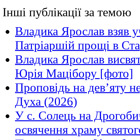
Інші публікації за темою
Владика Ярослав взяв у
Патріаршій прощі в Ста
Владика Ярослав висвя
Юрія Мацібору [фото]
Проповідь на дев’яту н
Духа (2026)
У с. Солець на Дрогоби
освячення храму свято