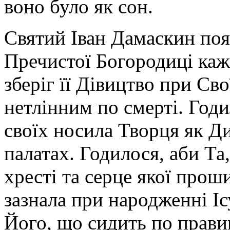
воно було як сон.
Святий Іван Дамаскин поя
Пречистої Богородиці каж
зберіг її Дівицтво при Сво
нетлінним по смерті. Годи
своїх носила Творця як Ди
палатах. Годилося, аби Та
хресті та серце якої прош
зазнала при народженні Іс
Його, що сидить по прави