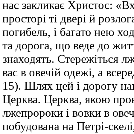
нас закликає Христос: «В
просторі ті двері й розлог
погибель, і багато нею ход
та дорога, що веде до житт
знаходять. Стережіться л
вас в овечій одежі, а всер
15). Шлях цей і дорогу н
Церква. Церква, якою пров
лжепророки і вовки в овеч
побудована на Петрі-скелі,