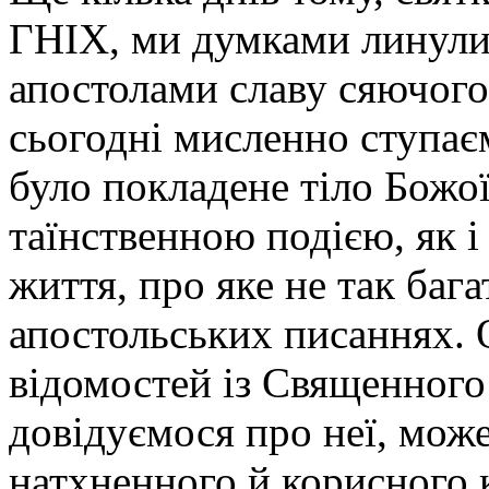
ГНІХ, ми думками линули 
апостолами славу сяючого
сьогодні мисленно ступаєм
було покладене тіло Божої
таїнственною подією, як і
життя, про яке не так бага
апостольських писаннях. 
відомостей із Священного
довідуємося про неї, мож
натхненного й корисного 