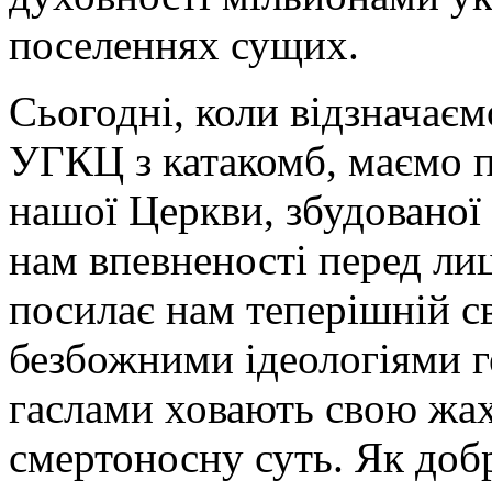
поселеннях сущих.
Сьогодні, коли відзначаємо
УГКЦ з катакомб, маємо п
нашої Церкви, збудованої 
нам впевненості перед лиц
посилає нам теперішній св
безбожними ідеологіями ге
гаслами ховають свою жа
смертоносну суть. Як доб