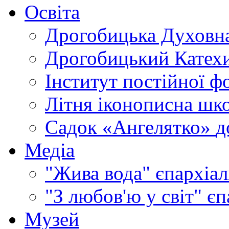
Освіта
Дрогобицька Духовна
Дрогобицький Катехи
Інститут постійної ф
Літня іконописна шк
Садок «Ангелятко»
д
Медіа
"Жива вода"
єпархіал
"З любов'ю у світ"
єп
Музей