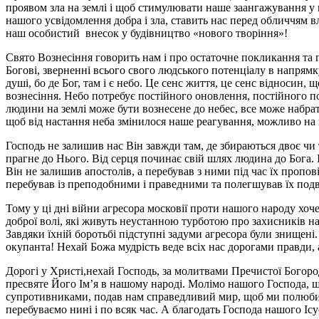
проявом зла на землі і щоб стимулювати наше заангажування у п
нашого усвідомлення добра і зла, ставить нас перед обличчям в
наш особистий внесок у будівництво «нового творіння»!
Свято Вознесіння говорить нам і про остаточне покликання та 
Богові, зверненні всього свого людського потенціалу в напрямк
душі, бо де Бог, там і є небо. Це сенс життя, це сенс відносин
вознесіння. Небо потребує постійного оновлення, постійного п
людини на землі може бути вознесене до небес, все може набра
щоб від настання неба змінилося наше реагування, можливо на 
Господь не залишив нас Він завжди там, де збираються двоє чи тр
прагне до Нього. Від серця починає свій шлях людина до Бога. 
Він не залишив апостолів, а перебував з ними під час їх пропов
перебував із преподобними і праведними та полегшував їх подв
Тому у ці дні війни агресора московії проти нашого народу хо
доброї волі, які живуть неустанною турботою про захисників н
Завдяки їхній боротьбі підступні задуми агресора були знищені
окупанта! Нехай Божа мудрість веде всіх нас дорогами правди,
Дорогі у Христі,нехай Господь, за молитвами Пречистої Богород
пресвяте Його Ім’я в нашому народі. Молімо нашого Господа, 
супротивниками, подав нам справедливий мир, щоб ми полюбил
перебуваємо нині і по всяк час. А благодать Господа нашого Ісу