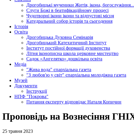
Дрогобицькі мученики
Житія, ікона, богослужіння..
Слуги Божі
в беатифікаційному процесі
Чудотворні ікони
ікони та відпустові місця
Катедральний собор
історія та сьогодення
Історія
Освіта
Дрогобицька Духовна Семінарія
Дрогобицький Катехитичний Інститут
Інститут постійної формації духовенства
Літня іконописна школа
церковне мистецтво
Садок «Ангелятко»
дошкільна освіта
Медіа
"Жива вода"
єпархіальна газета
"З любов'ю у світ"
єпархіальна молодіжна газета
Музей
Документи
Інструкції
НПФ "Покрова"
Питання експерту
відповідає Наталя Копичин
Проповідь на Вознесіння ГНІХ
25 травня 2023