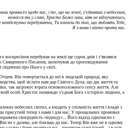
вши промисел щодо нас, і те, що на землі, з’єднавши з небесним,
вознісся ти у славі, Христе Боже наш, ніяк не відлучаючись,
е невідступно перебуваючи, Ти кличеш до тих, що люблять Тебе,
Я з вами і ніхто проти вас.
о воскресіння перебував на землі ще сорок днів і з’являвся
нні Священного Писання, заохочував до проповідування
 свідченні про Нього у світі.
тцем. Він повертається до неї в людській природі, яку
людства, щоб зіслати нам дар Святого Духа, що дає життя та
іки, так загрожує втрата основоположного сенсу життя. Але
оїй особі Христос назавжди з’єднав Бога з історією людини, а
леких небесних світил, а входить у спільність життя і влади з
жди присутній тепер з нами і для нас. У прощальних промовах
виражена своєрідність «відходу»... Його відхід одночасно є
Він не є далеко, але близько до нас. Тепер Він вже не в одному
з усіма і йому моляться всі – протягом цілої історії – і в усіх