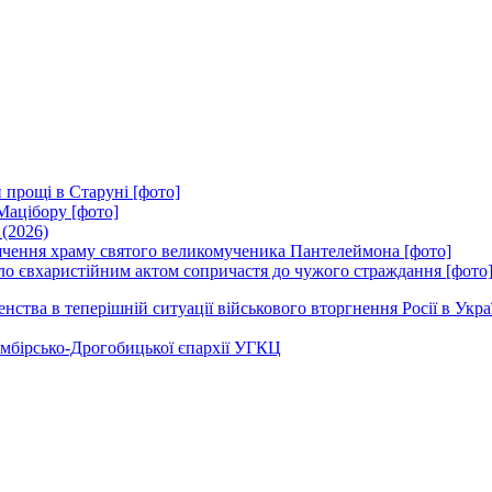
 прощі в Старуні [фото]
Мацібору [фото]
 (2026)
вячення храму святого великомученика Пантелеймона [фото]
ло євхаристійним актом сопричастя до чужого страждання [фото
ства в теперішній ситуації військового вторгнення Росії в Укра
Самбірсько-Дрогобицької єпархії УГКЦ