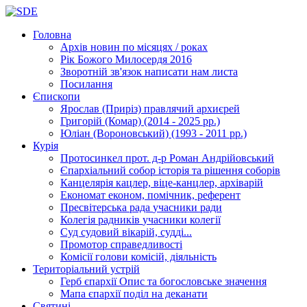
Головна
Архів новин
по місяцях / роках
Рік Божого Милосердя
2016
Зворотній зв'язок
написати нам листа
Посилання
Єпископи
Ярослав (Приріз)
правлячий архиєрей
Григорій (Комар)
(2014 - 2025 рр.)
Юліан (Вороновський)
(1993 - 2011 рр.)
Курія
Протосинкел
прот. д-р Роман Андрійовський
Єпархіальний собор
історія та рішення соборів
Канцелярія
кацлер, віце-канцлер, архіварій
Економат
економ, помічник, референт
Пресвітерська рада
учасники ради
Колегія радників
учасники колегії
Суд
судовий вікарій, судді...
Промотор справедливості
Комісії
голови комісій, діяльність
Територіальний устрій
Герб єпархії
Опис та богословське значення
Мапа єпархії
поділ на деканати
Святині