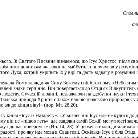
Сповни
ал
ого. Зі Святого Писання дізнаємося, що Ісус Христос, після свог
 своїм послідовникам вказівки на майбутнє, напоучував у розумі
ого Духа, котрий укріпить їх у вірі та дасть відвагу в розумінні й
алежала Йому завжди як Сину Божому співістотному з Небесним О
лавлені знаки терпіння. Він повертається до Отця як Відкупитель 
людству. Сучасній людині, незважаючи на здобутки науки і техн
. Людська природа Христа є також нашою людською природою: у св
аж до кінця віку!» (пор. Мт. 28:20).
книзі «Ісус із Назарету»: «У вознесінні Ісус йде не кудись до да
му він не «пішов геть», але завдяки самій Божій могутності зав
жу і до вас повернуся» (Йо. 14, 28). У цьому стихові дивовижно 
дості, про яку йде мова в Євангелії. Оскільки Ісус є біля Отця, 
ості, що перевершує для всіх усякий простір, Він присутній поруч 