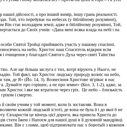
нашої дійсності, а про інший вимір, іншу грань реальності.
ди. Той, хто перебуває на небесах (у біблійному розумінні),
им Він стає володарем землі, адже в біблійному розумінні, Той,
ертається до Своїх учнів: «Дана мені всяка влада на небі і на
і особи Святої Тройці приймають участь у нашому спасінні.
озносячись на небо, Христос наш Спаситель відкрив всім
і очищення у благодаті Святого Духа через святі Таїнства
о. Але ще більша заслуга є тих, котрі вірують у Нього, не
 надію. Той факт, що Христос людську природу возніс на небо,
 там, де Я» (Йо. 14, 3). Вознесіння Христове зігріває в нас
 Думайте про горішнє, а не про земне» (Кол. 3, 1-2), адже, за
нам Христос і яке ми втратили через гріх. Це небо – близькість
 гріхом і смертю.
її своїм учням у той момент, коли їх зоставляв. Вона в
оляючи кожній людській істоті, де вона не була б і до якої б не
у. Євхаристія це вінець цієї дороги, яка привела Христа до
ців стати Їжею і Напоєм для нашої душі в її духовній мандрівці.
иками. Він є з нами, щоб підтримувати нас у боротьбі з кожним