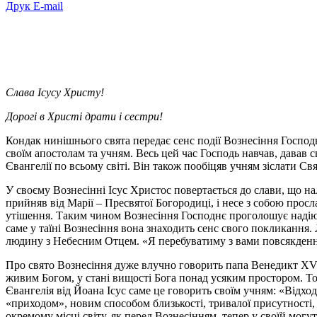
Друк
E-mail
Слава Ісусу Христу!
Дорогі в Христі драти і сестри!
Кондак нинішнього свята передає сенс події Вознесіння Господнь
своїм апостолам та учням. Весь цей час Господь навчав, давав
Євангелії по всьому світі. Він також пообіцяв учням зіслати Свят
У своєму Вознесінні Ісус Христос повертається до слави, що н
прийняв від Марії – Пресвятої Богородиці, і несе з собою прос
утішення. Таким чином Вознесіння Господнє проголошує надію 
саме у таїні Вознесіння вона знаходить сенс свого покликання
людину з Небесним Отцем. «Я перебуватиму з вами повсякденно 
Про свято Вознесіння дуже влучно говорить папа Венедикт XVI у 
живим Богом, у стані вищості Бога понад усяким простором. То
Євангелія від Йоана Ісус саме це говорить своїм учням: «Відход
«приходом», новим способом близькості, тривалої присутності, ра
окремому місці світу, як перед Вознесінням, тепер у своїй могутн