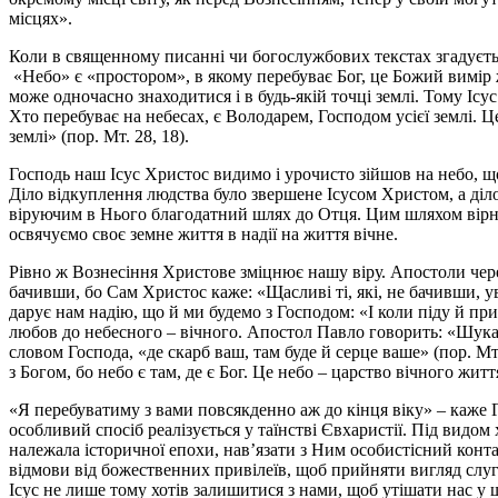
місцях».
Коли в священному писанні чи богослужбових текстах згадується
«Небо» є «простором», в якому перебуває Бог, це Божий вимір жи
може одночасно знаходитися і в будь-якій точці землі. Тому Ісус
Хто перебуває на небесах, є Володарем, Господом усієї землі. Це
землі» (пор. Мт. 28, 18).
Господь наш Ісус Христос видимо і урочисто зійшов на небо, щ
Діло відкуплення людства було звершене Ісусом Христом, а ді
віруючим в Нього благодатний шлях до Отця. Цим шляхом вірнос
освячуємо своє земне життя в надії на життя вічне.
Рівно ж Вознесіння Христове зміцнює нашу віру. Апостоли чере
бачивши, бо Сам Христос каже: «Щасливі ті, які, не бачивши, у
дарує нам надію, що й ми будемо з Господом: «І коли піду й приг
любов до небесного – вічного. Апостол Павло говорить: «Шукайт
словом Господа, «де скарб ваш, там буде й серце ваше» (пор. Мт
з Богом, бо небо є там, де є Бог. Це небо – царство вічного жит
«Я перебуватиму з вами повсякденно аж до кінця віку» – каже Го
особливий спосіб реалізується у таїнстві Євхаристії. Під видом х
належала історичної епохи, нав’язати з Ним особистісний конта
відмови від божественних привілеїв, щоб прийняти вигляд слуги 
Ісус не лише тому хотів залишитися з нами, щоб утішати нас у 