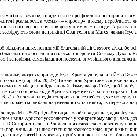
 «небо та землю», то йдеться не про фізично-просторовий вимір 
ття і реальності, а «земля» – «простір», в якому перебувають лю
 після свого вознесіння став доступним всім і всюди. А разом з т
 засвідчують слова наприкінці Євангелія від Матея, якими Ісус зв
об відкрити шлях невидимій благодатній дії Святого Духа, бо вс
ло благодатного освячення належало звершити Святому Духові. В
ті заповідям, самовідданної посвяти, внутрішнього відновлення 
з видиму людську природу Ісуса Христа увірували в Його Божеств
вірували!» (пор. Йо. 20, 29). Вознесіння Христове зміцнює нашу
отую вам місце, прийду знову й візьму вас до Себе, щоб і ви були
е того горішнього, де Христос перебуває, сівши по правиці Бога.
. 6, 21). Апостол народів говорить про те небесне, яке повернув 
тя, як торжество любові над ненавистю та гнівом, як перемога над
сподь (Мт. 28:20). Ця обітниця – особлива для нас, адже Ісус дав 
ліба і вина Христос уособлюється у конкретному місці і часі, дозв
кт. В Євхаристії логіка Воплочення осягає свою остаточну повнот
(пор. Фил.2,8-7) і щоб стати біля кожного з нас, щоб в кінці кін
щоденному житті і помагати у прийманні життя з усіма його викл