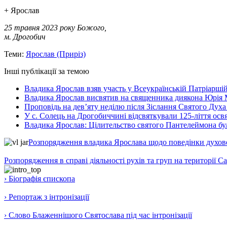
+ Ярослав
25 травня 2023 року Божого,
м. Дрогобич
Теми:
Ярослав (Приріз)
Інші публікації за темою
Владика Ярослав взяв участь у Всеукраїнській Патріаршій
Владика Ярослав висвятив на священника диякона Юрія 
Проповідь на дев’яту неділю після Зіслання Святого Духа
У с. Солець на Дрогобиччині відсвяткували 125-ліття ос
Владика Ярослав: Цілительство святого Пантелеймона бу
Розпорядження владика Ярослава щодо поведінки духовен
Розпорядження в справі діяльності рухів та груп на території 
› Біографія єпископа
› Репортаж з інтронізації
› Слово Блаженнішого Святослава під час інтронізації