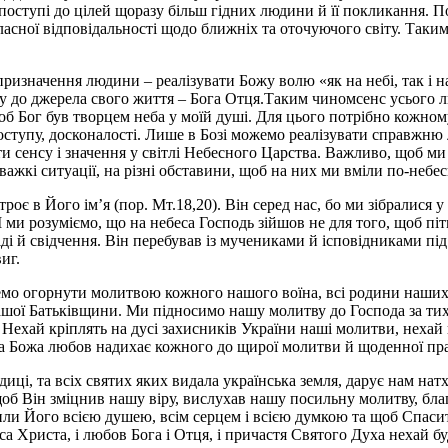
оступі до цілей щоразу більш гідних людини й її покликання. По
ласної відповідальності щодо ближніх та оточуючого світу. Таки
призначення людини – реалізувати Божу волю «як на небі, так і 
у до джерела свого життя – Бога Отця.Таким чиномсенс усього лю
, щоб Бог був творцем неба у моїй душі. Для цього потрібно кожн
оступу, досконалості. Лише в Бозі можемо реалізувати справжню 
ти сенсу і значення у світлі Небесного Царства. Важливо, щоб м
важкі ситуації, на різні обставини, щоб на них ми вміли по-небе
оє в Його ім’я (пор. Мт.18,20). Він серед нас, бо ми зібралися у
І ми розуміємо, що на небеса Господь зійшов не для того, щоб пі
іді й свідчення. Він перебував із мучениками й ісповідниками пі
иг.
чемо огорнути молитвою кожного нашого воїна, всі родини наших 
ашої Батьківщини. Ми підносимо нашу молитву до Господа за тих,
. Нехай кріплять на дусі захисників України наші молитви, неха
 а Божа любов надихає кожного до щирої молитви й щоденної прац
иці, та всіх святих яких видала українська земля, дарує нам на
щоб Він зміцнив нашу віру, вислухав нашу посильну молитву, бл
и Його всією душею, всім серцем і всією думкою та щоб Спасите
са Христа, і любов Бога і Отця, і причастя Святого Духа нехай бу