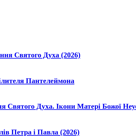
ання Святого Духа (2026)
цілителя Пантелеймона
ня Святого Духа. Ікони Матері Божої Неу
лів Петра і Павла (2026)