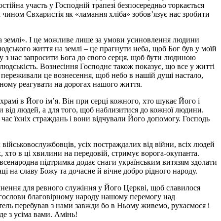
стійна участь у Господній трапезі безпосередньо торкається
м чином Євхаристія як «ламання хліба» зобов’язує нас зробити
на землі». І це можливе лише за умови усиновлення людини
дського життя на землі – це прагнути неба, щоб Бог був у моїй
ому з нас запросити Бога до свого серця, щоб бути людиною
людськість. Вознесіння Господнє також показує, що все у житті
и переживали це вознесення, щоб небо в нашій душі настало,
сному реагувати на дорогах нашого життя.
 храмі в Його ім’я. Він при серці кожного, хто шукає Його і
ти від людей, а для того, щоб наблизитися до кожної людини.
д час їхніх страждань і вони відчували Його допомогу. Господь
військовослужбовців, усіх постраждалих від війни, всіх людей
 хто в ці хвилини на передовій, стримує ворога-окупанта.
й всенародна підтримка додає снаги українським витязям здолати
і на славу Божу та дочасне й вічне добро рідного народу.
тхнення для ревного служіння у Його Церкві, щоб славилося
агослови благовірному народу нашому перемогу над
ль перебував з нами завжди бо в Ньому живемо, рухаємося і
де з усіма вами. Амінь!