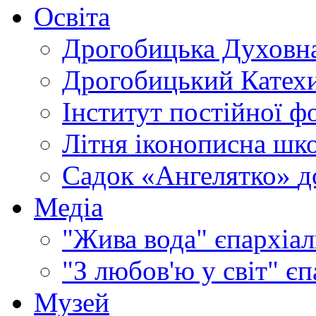
Освіта
Дрогобицька Духовна
Дрогобицький Катехи
Інститут постійної ф
Літня іконописна шк
Садок «Ангелятко»
д
Медіа
"Жива вода"
єпархіал
"З любов'ю у світ"
єп
Музей