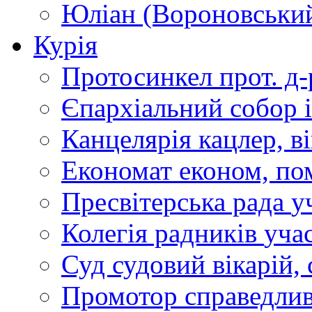
Юліан (Вороновськи
Курія
Протосинкел
прот. д
Єпархіальний собор
Канцелярія
кацлер, в
Економат
економ, по
Пресвітерська рада
у
Колегія радників
учас
Суд
судовий вікарій, с
Промотор справедлив