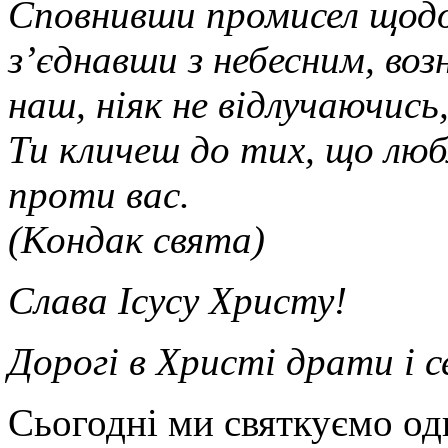
Сповнивши промисел щодо н
з’єднавши з небесним, воз
наш, ніяк не відлучаючись
Ти кличеш до тих, що любл
проти вас.
(Кондак свята)
Слава Ісусу Христу!
Дорогі в Христі драти і 
Сьогодні ми святкуємо од