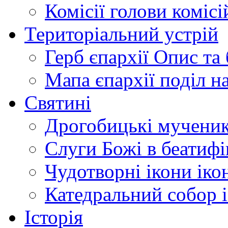
Комісії
голови комісі
Територіальний устрій
Герб єпархії
Опис та 
Мапа єпархії
поділ н
Святині
Дрогобицькі мучени
Слуги Божі
в беатиф
Чудотворні ікони
іко
Катедральний собор
Історія