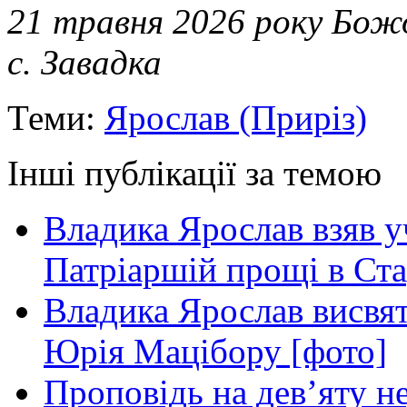
21 травня 2026 року Бож
с. Завадка
Теми:
Ярослав (Приріз)
Інші публікації за темою
Владика Ярослав взяв у
Патріаршій прощі в Ста
Владика Ярослав висвя
Юрія Мацібору [фото]
Проповідь на дев’яту н