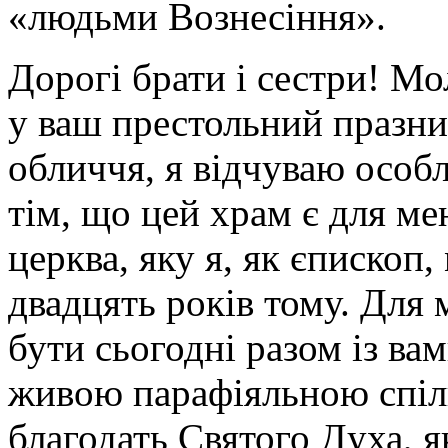
«людьми Вознесіння».
Дорогі брати і сестри! Мо
у ваш престольний празни
обличчя, я відчуваю особл
тім, що цей храм є для м
церква, яку я, як єпископ,
двадцять років тому. Для
бути сьогодні разом із ва
живою парафіяльною спіль
благодать Святого Духа, я