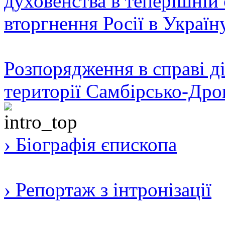
духовенства в теперішній 
вторгнення Росії в Україн
Розпорядження в справі ді
території Самбірсько-Дро
› Біографія єпископа
› Репортаж з інтронізації