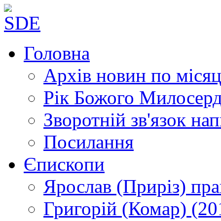
Головна
Архів новин
по місяц
Рік Божого Милосер
Зворотній зв'язок
нап
Посилання
Єпископи
Ярослав (Приріз)
пра
Григорій (Комар)
(20