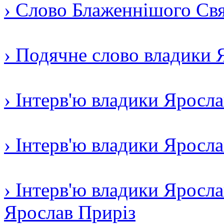
› Слово Блаженнішого Свят
› Подячне слово владики 
› Інтерв'ю владики Яросл
› Інтерв'ю владики Яросл
› Інтерв'ю владики Яросла
Ярослав Приріз