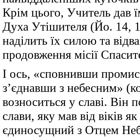
Крім цього, Учитель дав ї
Духа Утішителя (Йо. 14, 1
наділить їх силою та відв
продовження місії Спасит
І ось, «сповнивши промисе
з’єднавши з небесним» (ко
возноситься у славі. Він п
слави, яку мав від віків 
єдиносущний з Отцем Неб