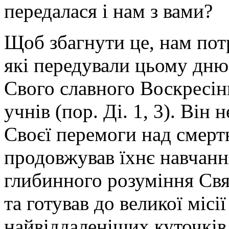
передалася і нам з вами?
Щоб збагнути це, нам пот
які передували цьому дню
Свого славного Воскресін
учнів (пор. Ді. 1, 3). Він
Своєї перемоги над смертю
продовжував їхнє навчання
глибинного розуміння Свя
та готував до великої місі
найвіддаленіших куточків з