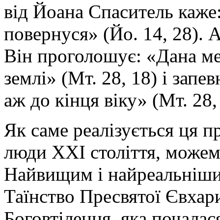
від Йоана Спаситель каже:
повернуся» (Йо. 14, 28). А
Він проголошує: «Дана мен
землі» (Мт. 28, 18) і запе
аж до кінця віку» (Мт. 28,
Як саме реалізується ця пр
люди XXI століття, можем
Найвищим і найреальнішим
Таїнство Пресвятої Євхари
Боговтілення, яка почалас