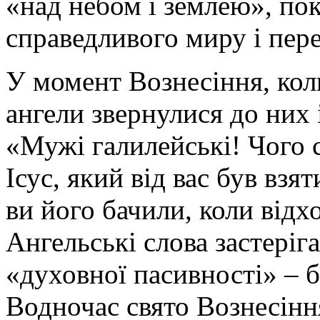
«над небом і землею», по
справедливого миру і пер
У момент Вознесіння, коли
ангели звернулися до них
«Мужі галилейські! Чого с
Ісус, який від вас був взя
ви його бачили, коли відхо
Ангельські слова застеріг
«духовної пасивності» – б
Водночас свято Вознесінн