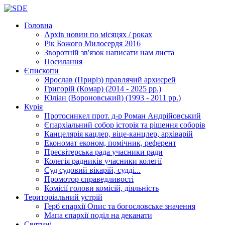
Головна
Архів новин
по місяцях / роках
Рік Божого Милосердя
2016
Зворотній зв'язок
написати нам листа
Посилання
Єпископи
Ярослав (Приріз)
правлячий архиєрей
Григорій (Комар)
(2014 - 2025 рр.)
Юліан (Вороновський)
(1993 - 2011 рр.)
Курія
Протосинкел
прот. д-р Роман Андрійовський
Єпархіальний собор
історія та рішення соборів
Канцелярія
кацлер, віце-канцлер, архіварій
Економат
економ, помічник, референт
Пресвітерська рада
учасники ради
Колегія радників
учасники колегії
Суд
судовий вікарій, судді...
Промотор справедливості
Комісії
голови комісій, діяльність
Територіальний устрій
Герб єпархії
Опис та богословське значення
Мапа єпархії
поділ на деканати
Святині