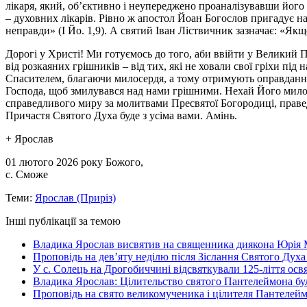
лікаря, який, об’єктивно і неупереджено проаналізувавши його 
– духовних лікарів. Рівно ж апостол Йоан Богослов пригадує на
неправди» (І Йо. 1,9). А святий Іван Ліствичник зазначає: «Якщ
Дорогі у Христі! Ми готуємось до того, аби ввійти у Великий
від розкаяних грішників – від тих, які не ховали свої гріхи пі
Спасителем, благаючи милосердя, а тому отримують оправдання,
Господа, щоб змилувався над нами грішними. Нехай Його милос
справедливого миру за молитвами Пресвятої Богородиці, праведн
Причастя Святого Духа буде з усіма вами. Амінь.
+ Ярослав
01 лютого 2026 року Божого,
с. Сможе
Теми:
Ярослав (Приріз)
Інші публікації за темою
Владика Ярослав висвятив на священника диякона Юрія 
Проповідь на дев’яту неділю після Зіслання Святого Духа
У с. Солець на Дрогобиччині відсвяткували 125-ліття ос
Владика Ярослав: Цілительство святого Пантелеймона бу
Проповідь на свято великомученика і цілителя Пантелей