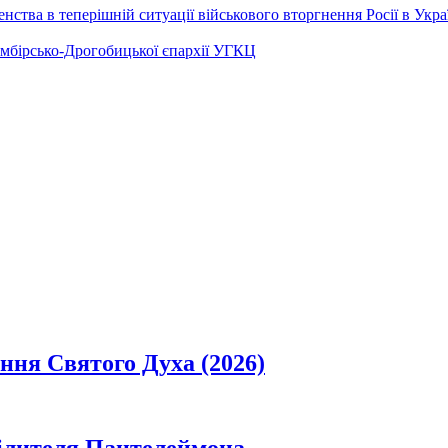
ства в теперішній ситуації військового вторгнення Росії в Укра
Самбірсько-Дрогобицької єпархії УГКЦ
ання Святого Духа (2026)
цілителя Пантелеймона