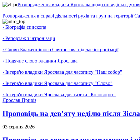
Розпорядження владика Ярослава щодо поведінки духовен
Розпорядження в справі діяльності рухів та груп на території 
› Біографія єпископа
› Репортаж з інтронізації
› Слово Блаженнішого Святослава під час інтронізації
› Подячне слово владики Ярослава
› Інтерв'ю владики Ярослава для часопису "Наш собор"
› Інтерв'ю владики Ярослава для часопису "Слово"
› Інтерв'ю владики Ярослава для газети "Коловорот"
Ярослав Приріз
Проповідь на дев’яту неділю після Зісл
03 серпня 2026
Проповідь на свято великомученика і 