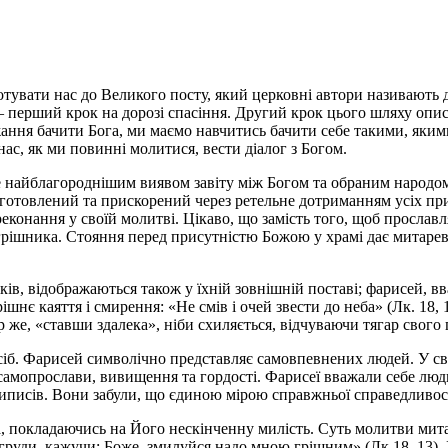
увати нас до Великого посту, який церковні автори називають д
– перший крок на дорозі спасіння. Другий крок цього шляху опи
ажання бачити Бога, ми маємо навчитись бачити себе такими, яким
нас, як ми повинні молитися, вести діалог з Богом.
ебе найблагороднішим виявом завіту між Богом та обраним народо
ідготовлений та прискорений через ретельне дотриманням усіх пр
нання у своїй молитві. Цікаво, що замість того, щоб прославля
о грішника. Стояння перед присутністю Божою у храмі дає митареві
ків, відображаються також у їхній зовнішній поставі; фарисей, 
нє каяття і смирення: «Не смів і очей звести до неба» (Лк. 18, 
 же, «ставши здалека», ніби схиляється, відчуваючи тягар свого 
сіб. Фарисей символічно представляє самовпевнених людей. У св
ю самопрослави, вивищення та гордості. Фарисеї вважали себе лю
риписів. Вони забули, що єдиною мірою справжньої справедливос
а, покладаючись на Його нескінченну милість. Суть молитви мита
е в груди, кажучи: Боже, змилуйся надо мною грішним» (Лк.18, 13