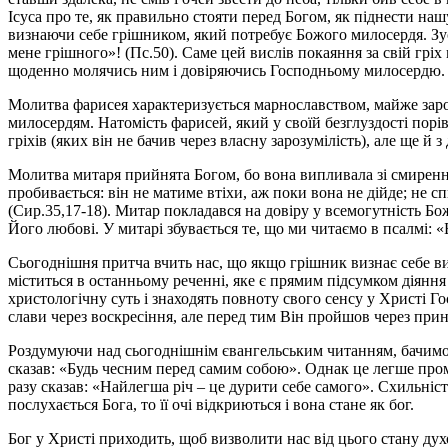
Ісуса про те, як правильно стояти перед Богом, як піднести н
визнаючи себе грішником, який потребує Божого милосердя. Зу
мене грішного»! (Пс.50). Саме цей вислів покаяння за свій грі
щоденно молячись ним і довіряючись Господньому милосердю.
Молитва фарисея характеризується марнославством, майже зароз
милосердям. Натомість фарисей, який у своїй безглуздості порі
гріхів (яких він не бачив через власну зарозумілість), але ще й 
Молитва митаря прийнята Богом, бо вона випливала зі смирення
пробивається: він не матиме втіхи, аж поки вона не дійде; не 
(Сир.35,17-18). Митар покладався на довіру у всемогутність Б
Його любові. У митарі збувається те, що ми читаємо в псалмі: «
Сьогоднішня притча вчить нас, що якщо грішник визнає себе винн
міститься в останньому реченні, яке є прямим підсумком діянн
христологічну суть і знаходять повноту свого сенсу у Христі Го
слави через воскресіння, але перед тим Він пройшов через прин
Роздумуючи над сьогоднішнім євангельським читанням, бачимо,
сказав: «Будь чесним перед самим собою». Однак це легше пром
разу сказав: «Найлегша річ – це дурити себе самого». Схильніс
послухається Бога, то її очі відкриються і вона стане як бог.
Бог у Христі приходить, щоб визволити нас від цього стану дух