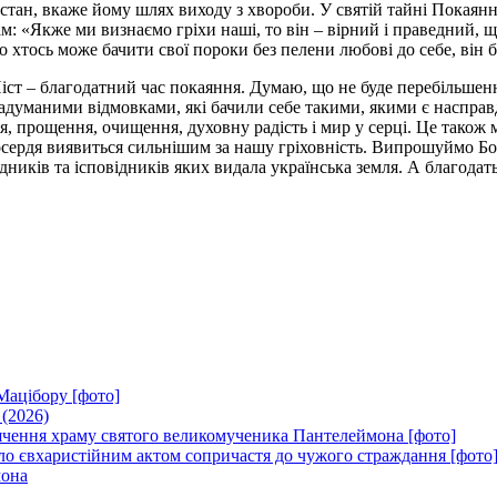
стан, вкаже йому шлях виходу з хвороби. У святій тайні Покаянн
м: «Якже ми визнаємо гріхи наші, то він – вірний і праведний, щ
о хтось може бачити свої пороки без пелени любові до себе, він б
 Піст – благодатний час покаяння. Думаю, що не буде перебільше
д надуманими відмовками, які бачили себе такими, якими є насправ
 прощення, очищення, духовну радість і мир у серці. Це також мо
ердя виявиться сильнішим за нашу гріховність. Випрошуймо Бож
иків та ісповідників яких видала українська земля. А благодать 
Мацібору [фото]
 (2026)
вячення храму святого великомученика Пантелеймона [фото]
ло євхаристійним актом сопричастя до чужого страждання [фото
мона