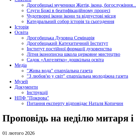
Дрогобицькі мученики
Житія, ікона, богослужіння..
Слуги Божі
в беатифікаційному процесі
Чудотворні ікони
ікони та відпустові місця
Катедральний собор
історія та сьогодення
Історія
Освіта
Дрогобицька Духовна Семінарія
Дрогобицький Катехитичний Інститут
Інститут постійної формації духовенства
Літня іконописна школа
церковне мистецтво
Садок «Ангелятко»
дошкільна освіта
Медіа
"Жива вода"
єпархіальна газета
"З любов'ю у світ"
єпархіальна молодіжна газета
Музей
Документи
Інструкції
НПФ "Покрова"
Питання експерту
відповідає Наталя Копичин
Проповідь на неділю митаря і
01 лютого 2026