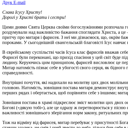
Друк
E-mail
Слава Ісусу Христу!
Дорогі у Христі брати і сестри!
Цими днями Свята Церква своїми богослужіннями розпочала гот
роздумували над важливістю бажання споглядати Христа, а це 
притчу про митаря і фарисея. З неї ми дізнаємося, що, окрім б
пороками. У сьогоднішній євангельській благовісті Ісус навчає 
В єврейському суспільстві часів Ісуса клас фарисеїв вважав с
Фарисеї були переконані, що прихід спасіння у цей світ буде п
людину. Керуючись цим принципом, фарисей висловлює це переко
Митар натомість пізнає себе в убогості свого серця, як бідног
справедливості.
Внутрішні почуття, які надихали на молитву цих двох молільни
головою. Натомість, зовнішня постава митаря демонструє внутріш
перших рядах і обертається, щоб порівняти себе з іншими; митар
Зовнішня постава в храмі підкреслює зміст молитви цих двох о
Богові («дякую тобі»), але це одразу ж перетворюється у пісн
важливості зовнішнього зберігання норм закону, ритуальних п
Тож на відміну від фарисея, митар перебуває у присутності Бог
ставши здалека, не смів і очей звести до неба, тільки бив себ