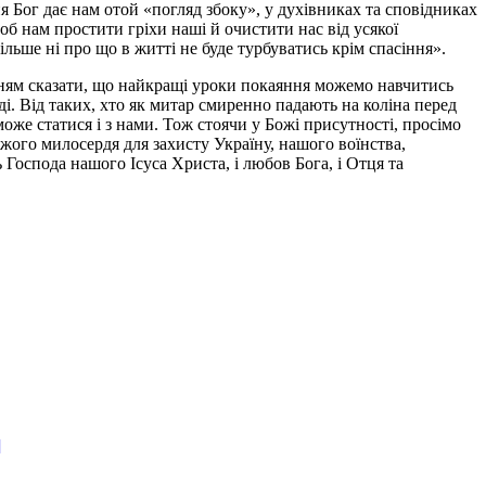
я Бог дає нам отой «погляд збоку», у духівниках та сповідниках
об нам простити гріхи наші й очистити нас від усякої
ільше ні про що в житті не буде турбуватись крім спасіння».
нням сказати, що найкращі уроки покаяння можемо навчитись
ді. Від таких, хто як митар смиренно падають на коліна перед
же статися і з нами. Тож стоячи у Божі присутності, просімо
ого милосердя для захисту Україну, нашого воїнства,
Господа нашого Ісуса Христа, і любов Бога, і Отця та
]