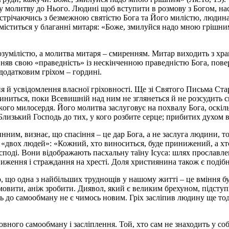
ашу молитву до Нього. Людині щоб вступити в розмову з Богом, н
стрічаючись з безмежною святістю Бога та Його милістю, людин
х міститься у благанні митаря: «Боже, змилуйся надо мною грішни
умілістю, а молитва митаря – смиренням. Митар виходить з храм
вняв свою «праведність» із нескінченною праведністю Бога, пове
з додатковим гріхом – гордині.
 й усвідомлення власної гріховності. Ще зі Святого Письма Ста
спиниться, поки Всевишній над ним не зглянеться й не розсудить 
ожого милосердя. Його молитва заслуговує на похвалу Бога, оскі
Близький Господь до тих, у кого розбите серце; прибитих духом ві
им, визнає, що спасіння – це дар Бога, а не заслуга людини, то 
я «двох людей»: «Кожний, хто виноситься, буде принижений, а хт
споді. Вони відображають пасхальну таїну Ісуса: шлях прославлен
иження і страждання на хресті. Доля християнина також є подібн
 що одна з найбільших труднощів у нашому житті – це вміння бу
овити, аніж зробити. Диявол, який є великим брехуном, підступ
ть до самообману не є чимось новим. Гріх засліпив людину ще тод
овного самообману і засліплення. Той, хто сам не знаходить у со