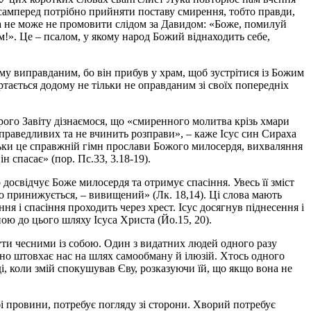
асамперед потрібно прийняти поставу смирення, тобто правди,
а не може не промовити слідом за Давидом: «Боже, помилуй
м!». Це – псалом, у якому народ Божий віднаходить себе,
у виправданим, бо він прибув у храм, щоб зустрітися із Божим
ртається додому не тільки не оправданим зі своїх попередніх
рого Завіту дізнаємося, що «смиренного молитва крізь хмари
справедливих та не вчинить розправи», – каже Ісус син Сираха
льки це справжній гімн прослави Божого милосердя, вихваляння
н спасає» (пор. Пс.33, 3.18-19).
досвідчує Боже милосердя та отримує спасіння. Увесь її зміст
о принижується, – вивищений» (Лк. 18,14). Ці слова мають
ня і спасіння проходить через хрест. Ісус досягнув піднесення і
ою до цього шляху Ісуса Христа (Йо.15, 20).
ти чесними із собою. Один з видатних людей одного разу
но штовхає нас на шлях самообману й ілюзій. Хтось одного
і, коли змій спокушував Єву, розказуючи їй, що якщо вона не
бі провини, потребує погляду зі сторони. Хворий потребує