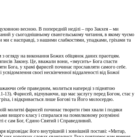
уховною весною. В попередній неділі – про Закхея – ми
саний у сьогоднішньому євангельському читання, в якому чуємо
и ми є насправді, з нашими слабкостями, упадками, гріхами та
м з огляду на виконання Божих обіцянок даних праотцям.
иписів Закону. Це, вважали вони, «змусить» Бога спасти
ти Бога, у храмі фарисей починає прославляти самого себе.
 усвідомлення своєї нескінченної віддаленості від Божої
вважаючи себе праведним, молиться напереді з піднятою
11-13). Фарисей, відчуваючи, що має заслугу перед Богом, стає у
гріха, і відкривається лише Богові та Його милосердю.
оїй молитві фарисей починає творити гімн хвали і подяки
дьми вищого класу і спиралася на помилковому розумінні
ті є сам Бог, Єдино Святий і Справедливий.
ря відповідає його внутрішній і зовнішній поставі: «Митар,
). У цих коротких словах євангелист Лука повторює нам вчення