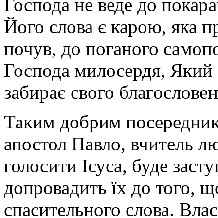
Господа не веде до покар
Його слова є карою, яка п
почув, до поганого самоп
Господа милосердя, Який 
забирає свого благословен
Таким добрим посереднико
апостол Павло, вчитель л
голосити Ісуса, буде заст
допровадить їх до того, щ
спасительного слова. Власн