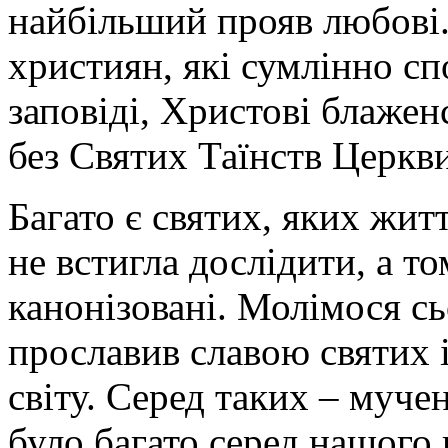
найбільший прояв любові. 
християн, які сумлінно с
заповіді, Христові блажен
без Святих Таїнств Церкви
Багато є святих, яких жит
не встигла дослідити, а т
канонізовані. Молімося сь
прославив славою святих і
світу. Серед таких – муче
було багато серед нашого н