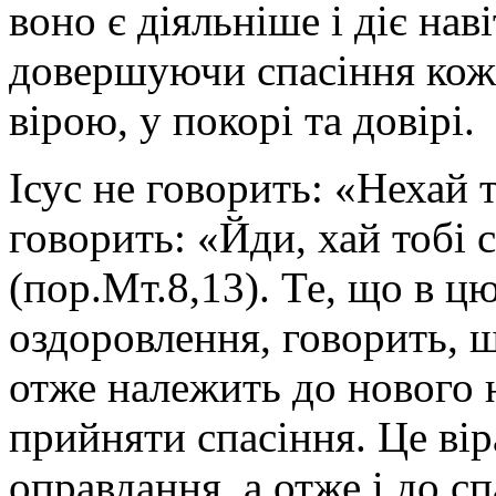
воно є діяльніше і діє нав
довершуючи спасіння кожн
вірою, у покорі та довірі.
Ісус не говорить: «Нехай 
говорить: «Йди, хай тобі 
(пор.Мт.8,13). Те, що в ц
оздоровлення, говорить, 
отже належить до нового
прийняти спасіння. Це вір
оправдання, а отже і до сп