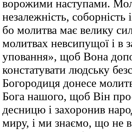
ворожими наступами. Молі
незалежність, соборність 
бо молитва має велику си
молитвах невсипущої і в 
уповання», щоб Вона допо
констатувати людську без
Богородиця донесе молитви
Бога нашого, щоб Він пр
десницю і захоронив наро
миру, і ми знаємо, що не