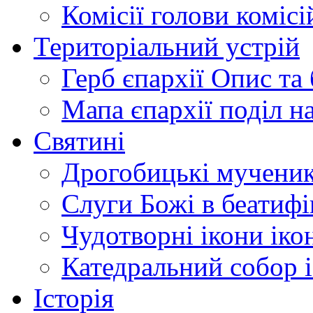
Комісії
голови комісі
Територіальний устрій
Герб єпархії
Опис та 
Мапа єпархії
поділ н
Святині
Дрогобицькі мучени
Слуги Божі
в беатиф
Чудотворні ікони
іко
Катедральний собор
Історія