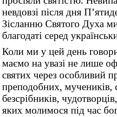
просіяли святістю. Невип
невдовзі після дня П’ятид
Зісланню Святого Духа ми
благодаті серед українськ
Коли ми у цей день говори
маємо на увазі не лише 
святих через особливий пр
преподобних, мучеників, с
безсрібників, чудотворців,
яких молимося під час бог