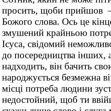
просить, щоби прийшов —
Божого слова. Ось це кінц
змушений крайньою потре
Ісуса, свідомий неможлив
до посередництва інших, 
надходить, він бачить свою
народжується безмежна ві
місці потреба людини зуст
недостойний, щоб ти ввій
скажи лише слово і слуга м