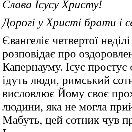
Слава Ісусу Христу!
Дорогі у Христі брати і 
Євангеліє четвертої неділ
розповідає про оздоровлен
Капернауму. Ісус простує 
ідуть люди, римський сотн
висловлює Йому своє прох
людини, яка не могла прийт
Мабуть, цей сотник чув пр