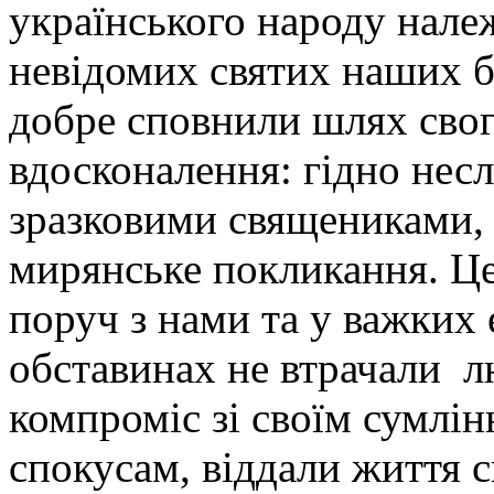
українського народу належ
невідомих святих наших бр
добре сповнили шлях сво
вдосконалення: гідно нес
зразковими священиками, 
мирянське покликання. Це 
поруч з нами та у важких
обставинах не втрачали л
компроміс зі своїм сумлі
спокусам, віддали життя 