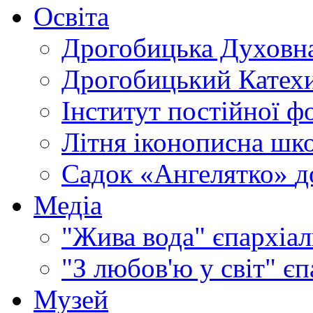
Освіта
Дрогобицька Духовна
Дрогобицький Катехи
Інститут постійної ф
Літня іконописна шк
Садок «Ангелятко»
д
Медіа
"Жива вода"
єпархіал
"З любов'ю у світ"
єп
Музей