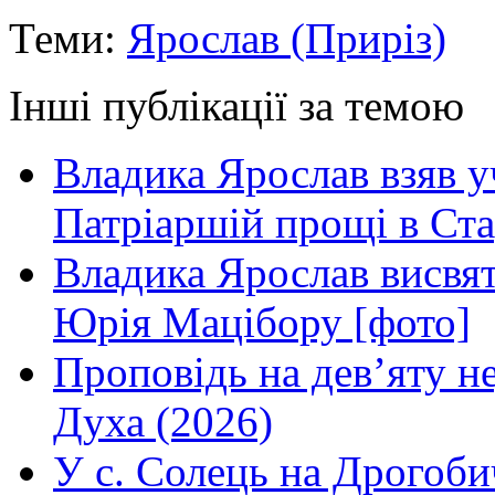
Теми:
Ярослав (Приріз)
Інші публікації за темою
Владика Ярослав взяв у
Патріаршій прощі в Ста
Владика Ярослав висвя
Юрія Мацібору [фото]
Проповідь на дев’яту н
Духа (2026)
У с. Солець на Дрогоби