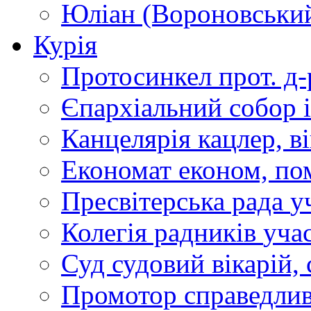
Юліан (Вороновськи
Курія
Протосинкел
прот. д
Єпархіальний собор
Канцелярія
кацлер, в
Економат
економ, по
Пресвітерська рада
у
Колегія радників
учас
Суд
судовий вікарій, с
Промотор справедлив