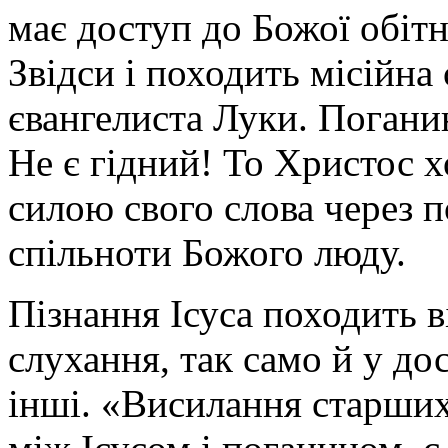
має доступ до Божої обітн
Звідси і походить місійна
євангелиста Луки. Поганин
Не є гідний! То Христос хо
силою свого слова через п
спільноти Божого люду.
Пізнання Ісуса походить 
слухання, так само й у до
інші. «Висилання старших 