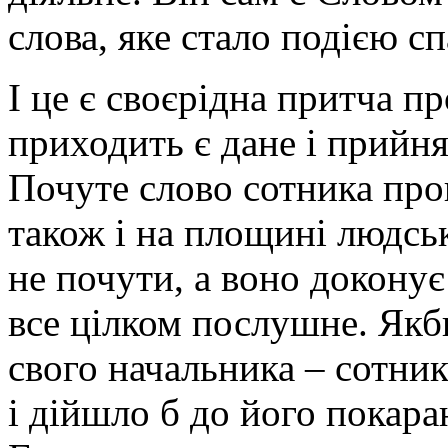
слова, яке стало подією сп
І це є своєрідна притча пр
приходить є дане і прийня
Почуте слово сотника про
також і на площині людсь
не почути, а воно докону
все цілком послушне. Якби
свого начальника – сотник
і дійшло б до його покар