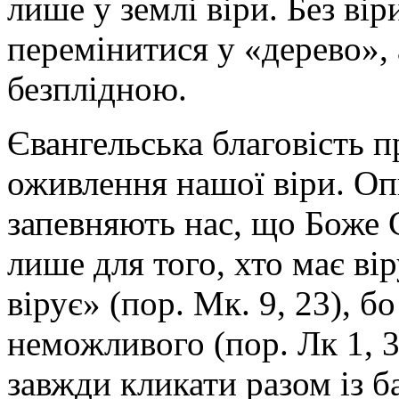
лише у землі віри. Без ві
перемінитися у «дерево»,
безплідною.
Євангельська благовість п
оживлення нашої віри. Оп
запевняють нас, що Боже С
лише для того, хто має ві
вірує» (пор. Мк. 9, 23), б
неможливого (пор. Лк 1, 3
завжди кликати разом із 