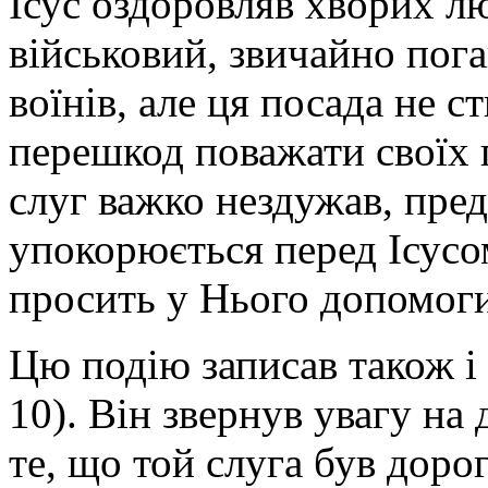
Ісус оздоровляв хворих л
військовий, звичайно пог
воїнів, але ця посада не 
перешкод поважати своїх 
слуг важко нездужав, пре
упокорюється перед Ісусом
просить у Нього допомоги
Цю подію записав також і 
10). Він звернув увагу на 
те, що той слуга був доро