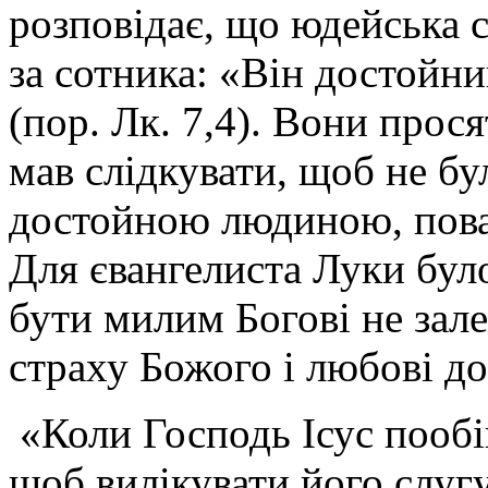
розповідає, що юдейська 
за сотника: «Він достойн
(пор. Лк. 7,4). Вони прос
мав слідкувати, щоб не бу
достойною людиною, поваж
Для євангелиста Луки бул
бути милим Богові не зале
страху Божого і любові до
«Коли Господь Ісус пообі
щоб вилікувати його слугу