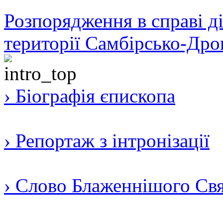
Розпорядження в справі ді
території Самбірсько-Дро
› Біографія єпископа
› Репортаж з інтронізації
› Слово Блаженнішого Свят