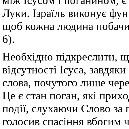
між Ісусом і поганином, є
Луки. Ізраїль виконує фун
щоб кожна людина побачил
6).
Необхідно підкреслити, що
відсутності Ісуса, завдяки
слова, почутого лише чере
Це є стан поган, які прихо
події, слухаючи Слово за
голосив спасіння вбогим ч