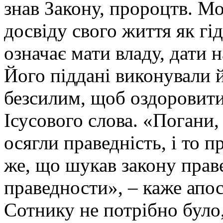
знав Закону, пророцтв. М
досвіду свого життя як гі
означає мати владу, дати н
Його піддані виконували й
безсилим, щоб оздоровити 
Ісусового слова. «Погани,
осягли праведність, і то пр
же, що шукав закону прав
праведности», – каже апос
Сотнику не потрібно було