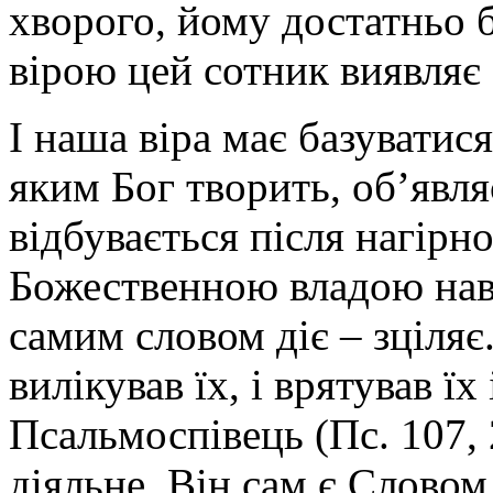
хворого, йому достатньо 
вірою цей сотник виявляє
І наша віра має базуватис
яким Бог творить, об’явля
відбувається після нагірної
Божественною владою навч
самим словом діє – зціляє
вилікував їх, і врятував їх
Псальмоспівець (Пс. 107, 
діяльне. Він сам є Слово