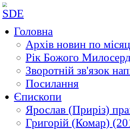
Головна
Архів новин
по місяц
Рік Божого Милосер
Зворотній зв'язок
нап
Посилання
Єпископи
Ярослав (Приріз)
пра
Григорій (Комар)
(20