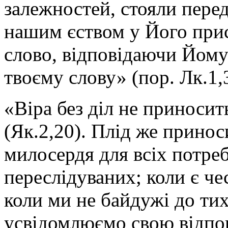
залежностей, стояли пере
нашим єством у Його прис
слово, відповідаючи Йому
твоєму слову» (пор. Лк.1,
«Віра без діл не приносит
(Як.2,20). Плід же принос
милосердя для всіх потре
переслідуваних; коли є че
коли ми не байдужі до тих,
усвідомлюємо свою відпов