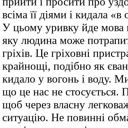
прийти і просити про уздо
всіма її діями і кидала «в 
У цьому уривку йде мова 
яку людина може потрапит
гріхів. Це гріховні прист
крайнощі, подібно як єван
кидало у вогонь і воду. 
що це нас не стосується.
щоб через власну легкова
ситуацію. Не повинні обм