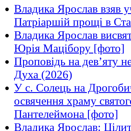
Владика Ярослав взяв у
Патріаршій прощі в Ста
Владика Ярослав висвя
Юрія Мацібору [фото]
Проповідь на дев’яту н
Духа (2026)
У с. Солець на Дрогоби
освячення храму свято
Пантелеймона [фото]
Владика Ярослав: Ціли