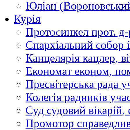
Юліан (Вороновськи
Курія
Протосинкел
прот. д
Єпархіальний собор
Канцелярія
кацлер, в
Економат
економ, по
Пресвітерська рада
у
Колегія радників
учас
Суд
судовий вікарій, с
Промотор справедлив