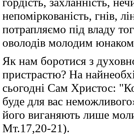
гордість, захланність, нечи
непоміркованість, гнів, лі
потрапляємо під владу тог
оволодів молодим юнаком
Як нам боротися з духовн
пристрастю? На найнеобхі
сьогодні Сам Христос: "Ко
буде для вас неможливого»
його виганяють лише моли
Мт.17,20-21).