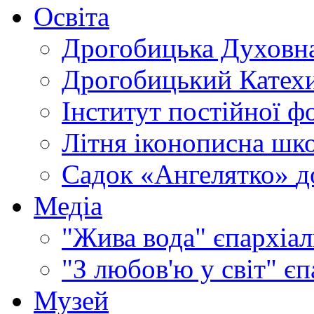
Освіта
Дрогобицька Духовна
Дрогобицький Катехи
Інститут постійної ф
Літня іконописна шк
Садок «Ангелятко»
д
Медіа
"Жива вода"
єпархіал
"З любов'ю у світ"
єп
Музей