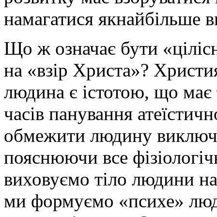
намагатися якнайбільше в
Що ж означає бути «цілі
на «взір Христа»? Христи
людина є істотою, що має 
часів панування атеїстич
обмежити людину виключн
пояснюючи все фізіологіч
виховуємо тіло людини на
ми формуємо «психе» люд