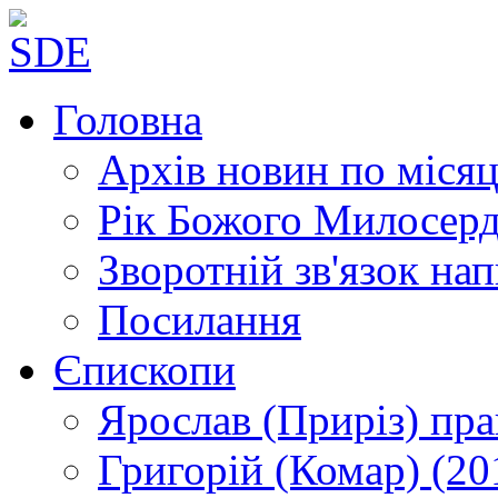
Головна
Архів новин
по місяц
Рік Божого Милосер
Зворотній зв'язок
нап
Посилання
Єпископи
Ярослав (Приріз)
пра
Григорій (Комар)
(20