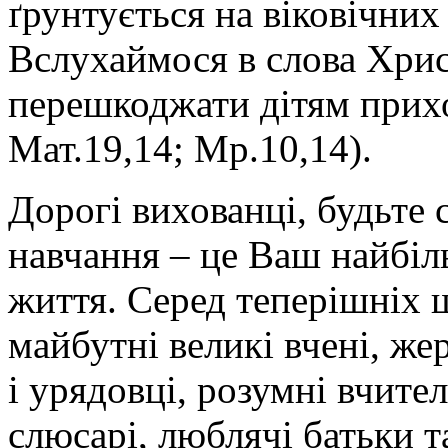
ґрунтується на віковічних
Вслухаймося в слова Христ
перешкоджати дітям прихо
Мат.19,14; Мр.10,14).
Дорогі вихованці, будьте
навчання – це Ваш найбіл
життя. Серед теперішніх ш
майбутні великі вчені, жер
і урядовці, розумні вчител
слюсарі, люблячі батьки т