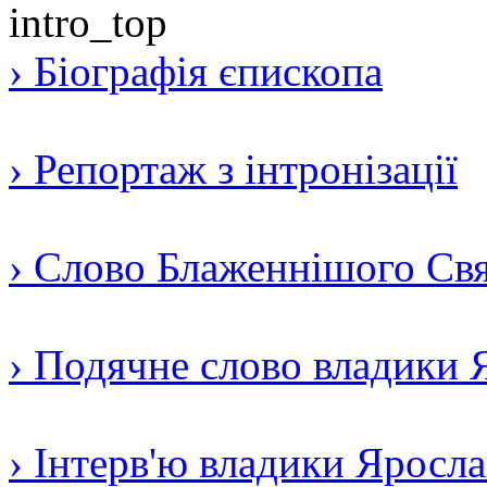
› Біографія єпископа
› Репортаж з інтронізації
› Слово Блаженнішого Свят
› Подячне слово владики 
› Інтерв'ю владики Яросл