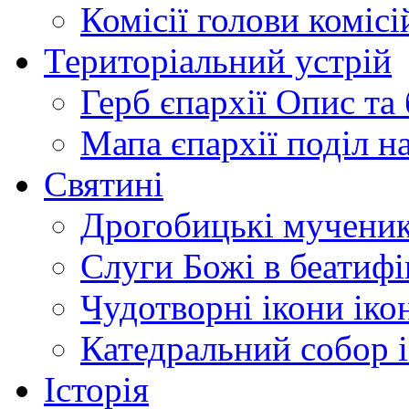
Комісії
голови комісі
Територіальний устрій
Герб єпархії
Опис та 
Мапа єпархії
поділ н
Святині
Дрогобицькі мучени
Слуги Божі
в беатиф
Чудотворні ікони
іко
Катедральний собор
Історія