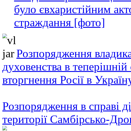
було євхаристійним акт
страждання [фото]
Розпорядження владика
духовенства в теперішній 
вторгнення Росії в Україн
Розпорядження в справі ді
території Самбірсько-Дро