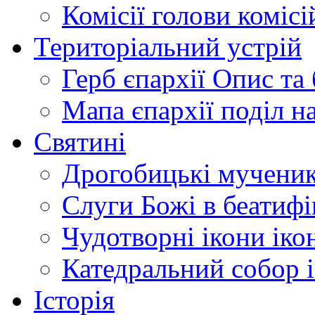
Комісії
голови комісі
Територіальний устрій
Герб єпархії
Опис та 
Мапа єпархії
поділ н
Святині
Дрогобицькі мучени
Слуги Божі
в беатиф
Чудотворні ікони
іко
Катедральний собор
Історія