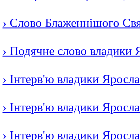
› Слово Блаженнішого Свят
› Подячне слово владики 
› Інтерв'ю владики Яросл
› Інтерв'ю владики Яросл
› Інтерв'ю владики Яросла