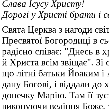
Слава Ісусу Христу!
Дорогі у Христі брати і 
Свята Церква з нагоди сві
Пресвятої Богородиці в с
радісно співає: "Днесь в 
й Христа всім звіщає". Зі
що літні батьки Йоаким і
дану Богові, і віддали до
донечку Марію. Там її зус
виконуючи веління Боже, у