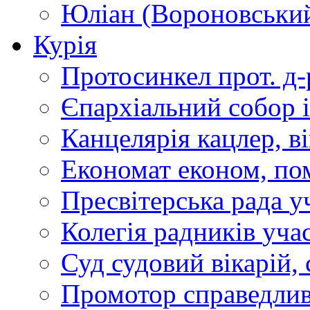
Юліан (Вороновськи
Курія
Протосинкел
прот. д
Єпархіальний собор
Канцелярія
кацлер, в
Економат
економ, по
Пресвітерська рада
у
Колегія радників
учас
Суд
судовий вікарій, с
Промотор справедлив