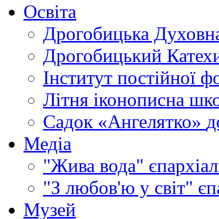
Освіта
Дрогобицька Духовна
Дрогобицький Катехи
Інститут постійної ф
Літня іконописна шк
Садок «Ангелятко»
д
Медіа
"Жива вода"
єпархіал
"З любов'ю у світ"
єп
Музей