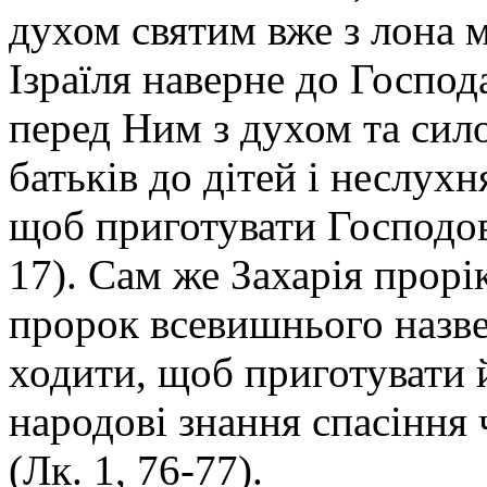
духом святим вже з лона ма
Ізраїля наверне до Господа
перед Ним з духом та сил
батьків до дітей і неслух
щоб приготувати Господов
17). Сам же Захарія прорік
пророк всевишнього назв
ходити, щоб приготувати 
народові знання спасіння 
(Лк. 1, 76-77).