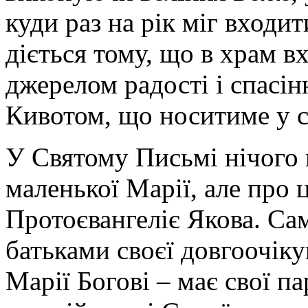
куди раз на рік міг вход
діється тому, що в храм в
джерелом радості і спасін
Кивотом, що носитиме у с
У Святому Письмі нічого 
маленької Марії, але про 
Протоєвангеліє Якова. Са
батьками своєї довгоочіку
Марії Богові – має свої па