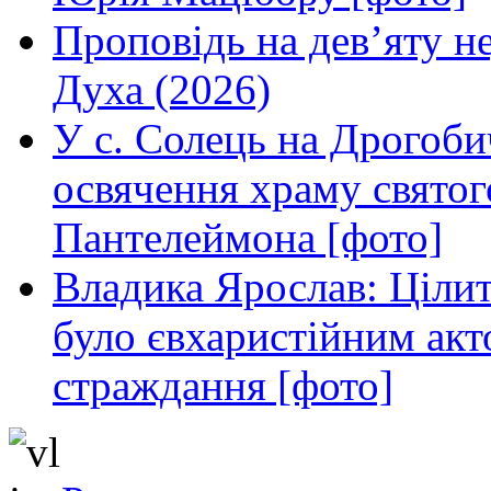
Проповідь на дев’яту н
Духа (2026)
У с. Солець на Дрогоби
освячення храму свято
Пантелеймона [фото]
Владика Ярослав: Ціли
було євхаристійним акт
страждання [фото]