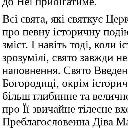
до Неї прибігатиме.
Всі свята, які святкує Цер
про певну історичну поді
зміст. І навіть тоді, коли
зрозумілі, свято завжди н
наповнення. Свято Введен
Богородиці, окрім історич
більш глибинне та величне
про Її звичайне тілесне в
Преблагословенна Діва Ма