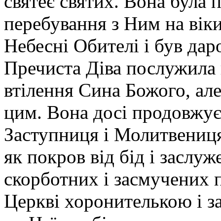
святеє святих. Вона була 
перебування з Ним на віки
Небесні Обителі і був дар
Пречиста Діва послужила в
втілення Сина Божого, ал
цим. Вона досі продовжує 
Заступниця і Молитвениця
як покров від бід і заслу
скорботних і засмучених п
Церкві хоронителькою і з