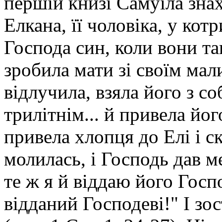
першій книзі Самуїла зна
Елкана, її чоловіка, у ко
Господа син, коли вони так
зробила мати зі своїм мал
відлучила, взяла його з с
трилітнім... й привела йог
привела хлопця до Елі і ск
молилась, і Господь дав ме
те ж я й віддаю його Госпо
відданий Господеві!" І зо