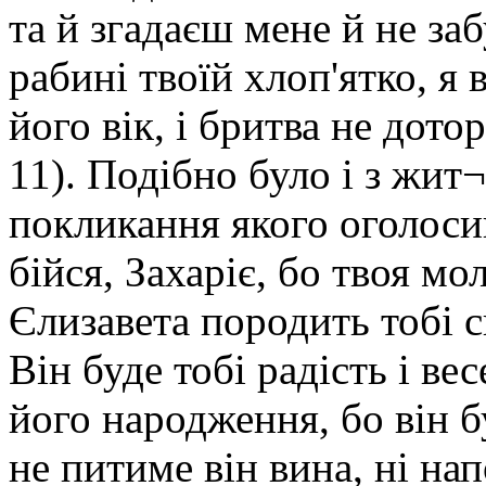
та й згадаєш мене й не заб
рабині твоїй хлоп'ятко, я 
його вік, і бритва не дото
11). Подібно було і з жи
покликання якого оголоси
бійся, Захаріє, бо твоя мо
Єлизавета породить тобі си
Він буде тобі радість і вес
його народження, бо він б
не питиме він вина, ні на