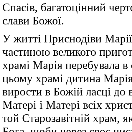
Спасів, багатоцінний черт
слави Божої.
У житті Приснодіви Марі
частиною великого пригот
храмі Марія перебувала в 
цьому храмі дитина Марія
вирости в Божій ласці до 
Матері і Матері всіх хрис
той Старозавітній храм, я
Бога, щоби через своє чист