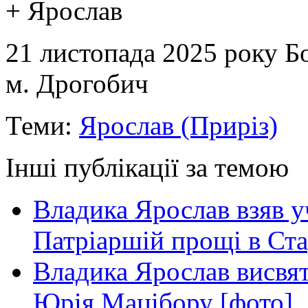
+ Ярослав
21 листопада 2025 року Б
м. Дрогобич
Теми:
Ярослав (Приріз)
Інші публікації за темою
Владика Ярослав взяв у
Патріаршій прощі в Ста
Владика Ярослав висвя
Юрія Мацібору [фото]