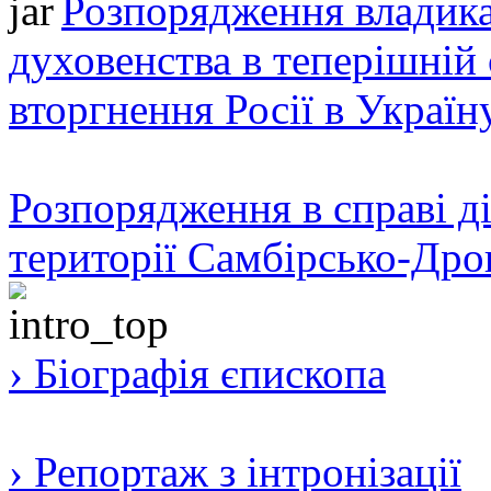
Розпорядження владика
духовенства в теперішній 
вторгнення Росії в Україн
Розпорядження в справі ді
території Самбірсько-Дро
› Біографія єпископа
› Репортаж з інтронізації