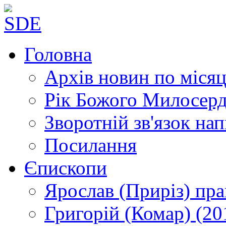
Головна
Архів новин
по місяц
Рік Божого Милосер
Зворотній зв'язок
нап
Посилання
Єпископи
Ярослав (Приріз)
пра
Григорій (Комар)
(20