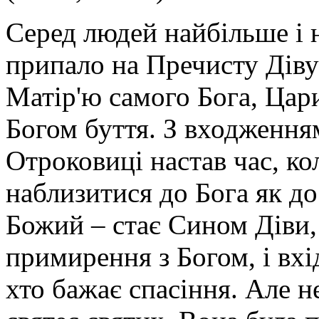
Серед людей найбільше і
припало на Пречисту Дів
Матір'ю самого Бога, Цар
Богом буття. З входження
Отроковиці настав час, к
наблизитися до Бога як д
Божий – стає Сином Діви, 
примирення з Богом, і вхі
хто бажає спасіння. Але н