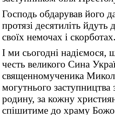
Господь обдарував його д
протязі десятиліть йдуть 
своїх немочах і скорботах
І ми сьогодні надіємося, 
честь великого Сина Укра
священномученика Микола
могутнього заступництва з
родину, за кожну христия
спішитиме до храму Божого