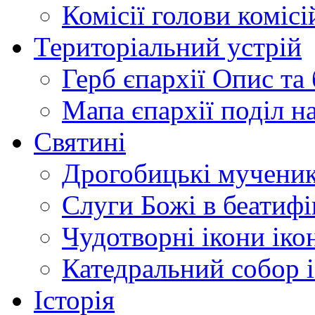
Комісії
голови комісі
Територіальний устрій
Герб єпархії
Опис та 
Мапа єпархії
поділ н
Святині
Дрогобицькі мучени
Слуги Божі
в беатиф
Чудотворні ікони
іко
Катедральний собор
Історія