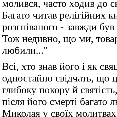
молився, часто ходив до св
Багато читав релігійних к
розгніваного - завжди був 
Тож недивно, що ми, това
любили..."
Всі, хто знав його і як св
одностайно свідчать, що ц
глибоку покору й святість
після його смерті багато 
Миколая у своїх молитвах