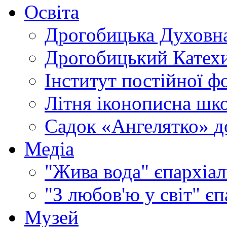
Освіта
Дрогобицька Духовна
Дрогобицький Катехи
Інститут постійної ф
Літня іконописна шк
Садок «Ангелятко»
д
Медіа
"Жива вода"
єпархіал
"З любов'ю у світ"
єп
Музей