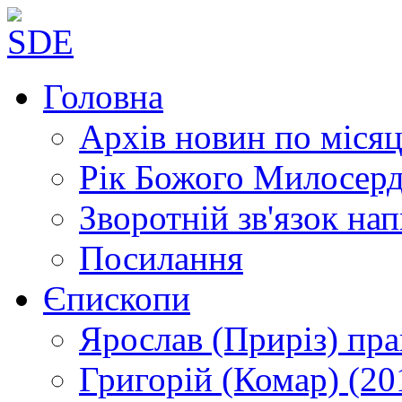
Головна
Архів новин
по місяц
Рік Божого Милосер
Зворотній зв'язок
нап
Посилання
Єпископи
Ярослав (Приріз)
пра
Григорій (Комар)
(20