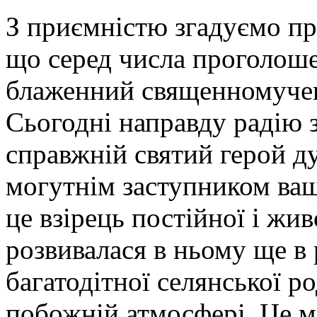
З приємністю згадуємо пр
що серед числа проголоше
блаженний священномуче
Сьогодні направду радію з
справжній святий герой ду
могутнім заступником ваш
це взірець постійної і живо
розвивалася в ньому ще в 
багатодітної селянської ро
побожній атмосфері. Це м