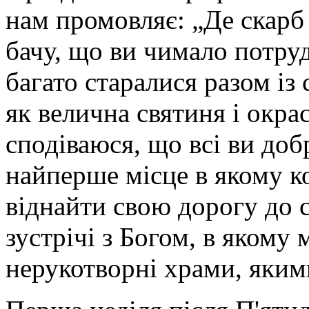
нам промовляє: „Де скарб 
бачу, що ви чимало потруд
багато старалися разом із
як велична святиня і окра
сподіваюся, що всі ви доб
найперше місце в якому 
віднайти свою дорогу до с
зустрічі з Богом, в якому
нерукотворні храми, яким