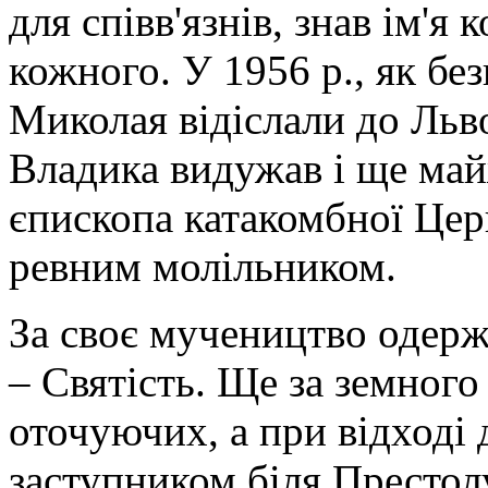
для співв'язнів, знав ім'я
кожного. У 1956 р., як бе
Миколая відіслали до Ль
Владика видужав і ще май
єпископа катакомбної Цер
ревним молільником.
За своє мучеництво одерж
– Святість. Ще за земног
оточуючих, а при відході 
заступником біля Престо