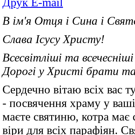
Друк
E-mail
В ім'я Отця і Сина і Свят
Слава Ісусу Христу!
Всесвітліші та всечесніші
Дорогі у Христі брати та
Сердечно вітаю всіх вас т
- посвячення храму у ваш
маєте святиню, котра має
віри для всіх парафіян. С