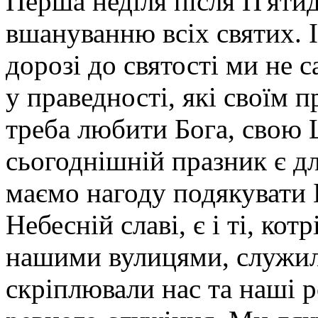
Перша неділя після П'яти
вшануванню всіх святих. І
дорозі до святості ми не 
у праведності, які своїм 
треба любити Бога, свою Ц
сьогоднішній празник є д
маємо нагоду подякувати Б
Небесній славі, є і ті, ко
нашими вулицями, служил
скріплювали нас та наші 