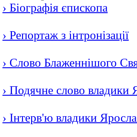
› Біографія єпископа
› Репортаж з інтронізації
› Слово Блаженнішого Свят
› Подячне слово владики 
› Інтерв'ю владики Яросл