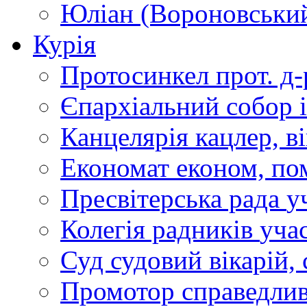
Юліан (Вороновськи
Курія
Протосинкел
прот. д
Єпархіальний собор
Канцелярія
кацлер, в
Економат
економ, по
Пресвітерська рада
у
Колегія радників
учас
Суд
судовий вікарій, с
Промотор справедлив