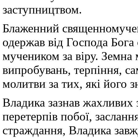
заступництвом.
Блаженний священномуче
одержав від Господа Бога 
мучеником за віру. Земна
випробувань, терпіння, с
молитви за тих, які його 
Владика зазнав жахливих 
перетерпів побої, засланн
страждання, Владика завж