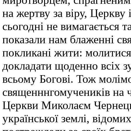
на жертву за віру, Церкву
сьогодні не вимагається т
показали нам блаженні св
покликані жити: молитися
докладати щоденно всіх з
всьому Богові. Тож молі
священннгомучеників на ч
Церкви Миколаєм Чернецьк
української землі, відоми