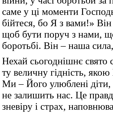
війни, у часі боротьби за п
саме у ці моменти Господ
бійтеся, бо Я з вами!» Ві
щоб бути поруч з нами, щ
боротьбі. Він – наша сила
Нехай сьогоднішнє свято 
ту величну гідність, якою
Ми – Його улюблені діти,
не залишить нас. Це правд
зневіру і страх, наповнюв