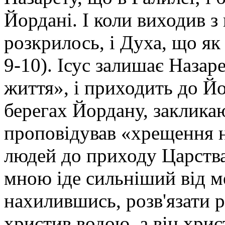
Йордані. І коли виходив з 
розкрилось, і Духа, що як
9-10). Ісус залишає Назар
життя», і приходить до Йо
берегах Йордану, заклика
проповідував «хрещення н
людей до приходу Царства
мною іде сильніший від м
нахилившись, розв'язати р
христив водою, а він хри