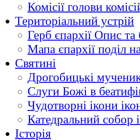
Комісії
голови комісі
Територіальний устрій
Герб єпархії
Опис та 
Мапа єпархії
поділ н
Святині
Дрогобицькі мучени
Слуги Божі
в беатиф
Чудотворні ікони
іко
Катедральний собор
Історія