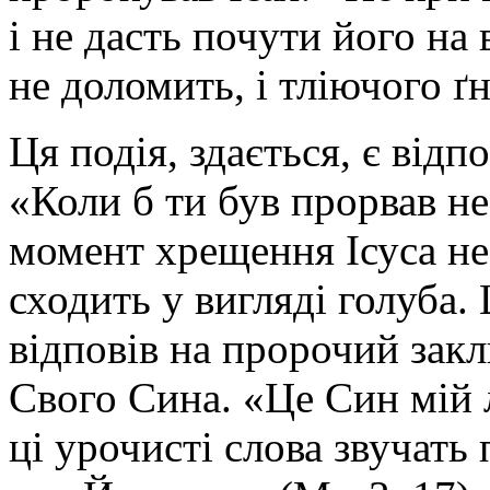
і не дасть почути його на
не доломить, і тліючого ґно
Ця подія, здається, є відп
«Коли б ти був прорвав неб
момент хрещення Ісуса не
сходить у вигляді голуба.
відповів на
пророчий закл
Свого Сина.
«Це Син мій 
ц
і урочисті слова звучать