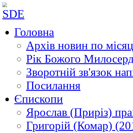
Головна
Архів новин
по місяц
Рік Божого Милосер
Зворотній зв'язок
нап
Посилання
Єпископи
Ярослав (Приріз)
пра
Григорій (Комар)
(20