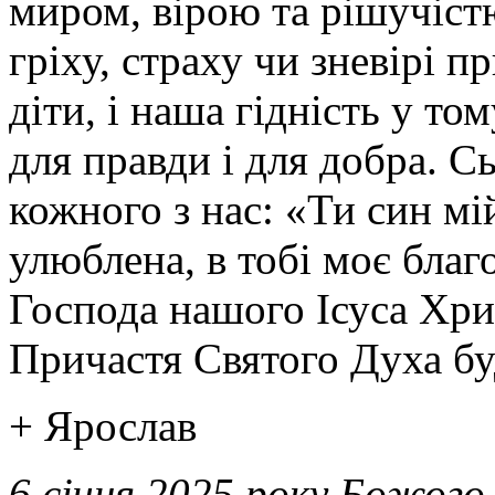
миром, вірою та рішучіст
гріху, страху чи зневірі 
діти, і наша гідність у то
для правди і для добра. С
кожного з нас: «Ти син мі
улюблена, в тобі моє благ
Господа нашого Ісуса Хрис
Причастя Святого Духа бу
+ Ярослав
6 січня 2025 року Божого