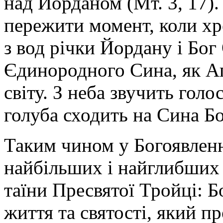
над Йорданом
(
Мт. 3, 17)
пережити момент, коли х
з вод річки Йордану і Бог
Єдинородного Сина, як Агн
світу. З неба звучить голо
голуба сходить на Сина Б
Таким чином у Богоявленн
найбільших і найглибших 
таїни Пресвятої Тройці: Б
життя та святості, який п