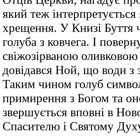
який теж інтерпретується
хрещення. У Книзі Буття 
голуба з ковчега. І поверн
свіжозірваною оливковою г
довідався Ной, що води з з
Таким чином голуб символ
примирення з Богом та оно
звершується вповні в Ново
Спасителю і Святому Духу