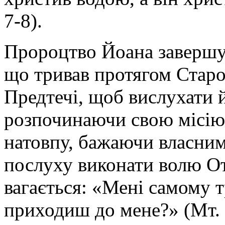
7-8).
Пророцтво Йоана
завершу
що тривав протягом Старо
Предтечі, щоб вислухати й
розпочинаючи свою місію,
натовпу, бажаючи власни
послуху виконати волю От
вагається: «Мені самому т
приходиш до мене?» (Мт. 3