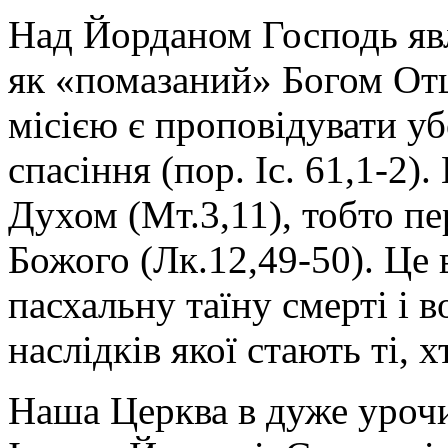
Над Йорданом Господь явл
як «помазаний» Богом Отц
місією є проповідувати у
спасіння (пор. Іс. 61,
1-2).
Духом (Мт.
3,
11), тобто п
Божого (Лк.
12,
49-50). Це
пасхальну таїну смерті і 
наслідків якої стають ті,
Наша Церква в дуже урочи