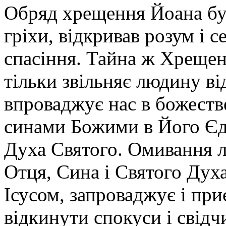
Обряд хрещення Йоана був
гріхи, відкривав розум і 
спасіння. Тайна ж Хрещен
тільки звільняє людину ві
впроваджує нас в божеств
синами Божими в Його Єд
Духа Святого. Омивання лю
Отця, Сина і Святого Духа
Ісусом, запроваджує і при
відкинути спокуси і свід