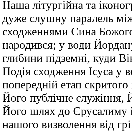
Наша літургійна та іконо
дуже слушну паралель мі
сходженнями Сина Божого 
народився; у води Йордану,
глибини підземні, куди Ві
Подія сходження Ісуса у 
попередній етап скритого 
Його публічне служіння, 
Його шлях до Єрусалиму і
нашого визволення від гріх