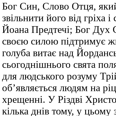
Бог Син, Слово Отця, яки
звільнити його від гріха 
Йоана Предтечі; Бог Дух 
своєю силою підтримує жит
голуба витає над Йорданс
сьогоднішнього свята поля
для людського розуму Трі
об’являється людям на рі
хрещенні. У Різдві Христо
кілька днів тому, у цьому 