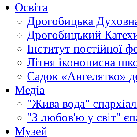
Освіта
Дрогобицька Духовна
Дрогобицький Катехи
Інститут постійної ф
Літня іконописна шк
Садок «Ангелятко»
д
Медіа
"Жива вода"
єпархіал
"З любов'ю у світ"
єп
Музей