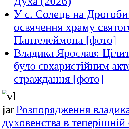
Духа (2026)
У с. Солець на Дрогоби
освячення храму свято
Пантелеймона [фото]
Владика Ярослав: Ціли
було євхаристійним акт
страждання [фото]
Розпорядження владика
духовенства в теперішній 