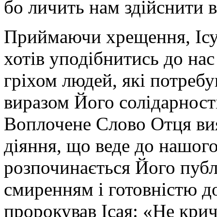
бо личить нам здійснити в
Приймаючи хрещення, Іс
хотів уподібнитись до на
гріхом людей, які потре
виразом Його солідарност
Воплочене Слово Отця ви
діяння, що веде до нашого
розпочинається Його публ
смиренням і готовністю д
пророкував Ісая: «Не крич