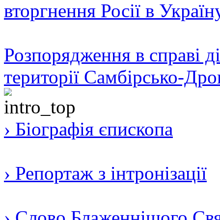
вторгнення Росії в Україн
Розпорядження в справі ді
території Самбірсько-Дро
› Біографія єпископа
› Репортаж з інтронізації
› Слово Блаженнішого Свят