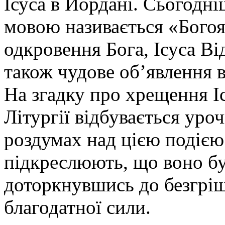
Ісуса в Йордані. Сьогодн
мовою називається «Богоя
одкровення Бога, Ісуса Ві
також чудове об’явлення в
На згадку про хрещення І
Літургії відбувається уро
роздумах над цією подією
підкреслюють, що воно бу
доторкнувшись до безгрішн
благодатної сили.