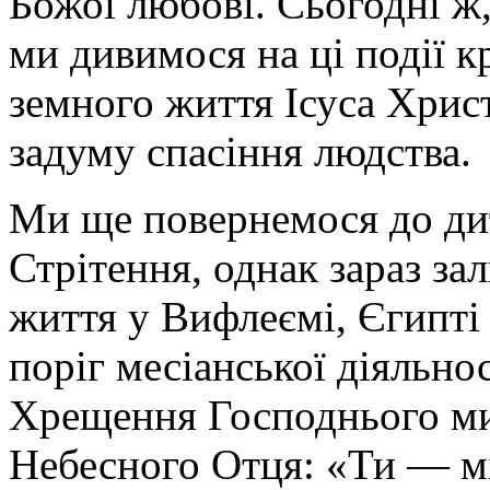
Божої любові. Сьогодні ж, 
ми дивимося на ці події к
земного життя Ісуса Хрис
задуму спасіння людства.
Ми ще повернемося до дит
Стрітення, однак зараз з
життя у Вифлеємі, Єгипті 
поріг месіанської діяльнос
Хрещення Господнього ми 
Небесного Отця: «Ти — мі