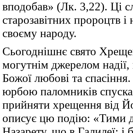
вподобав» (Лк. 3,22). Ці 
старозавітних пророцтв і 
своєму народу.
Сьогоднішнє свято Хрещен
могутнім джерелом надії,
Божої любові та спасіння
юрбою паломників спуска
прийняти хрещення від Й
описує цю подію: «Тими д
Назарету, що в Галилеї; 