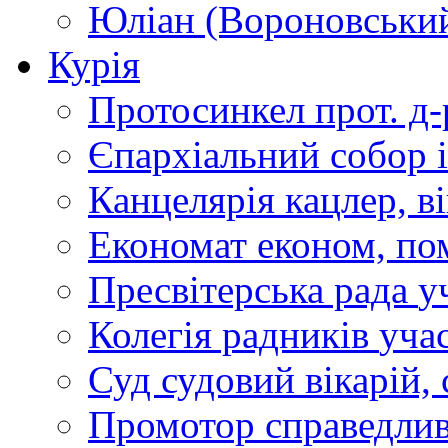
Юліан (Вороновськи
Курія
Протосинкел
прот. д
Єпархіальний собор
Канцелярія
кацлер, в
Економат
економ, по
Пресвітерська рада
у
Колегія радників
учас
Суд
судовий вікарій, с
Промотор справедлив