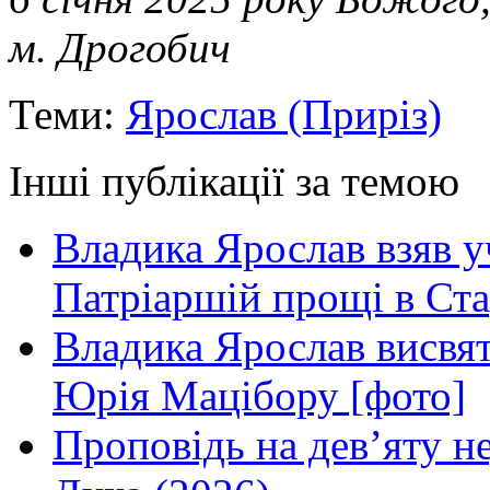
м. Дрогобич
Теми:
Ярослав (Приріз)
Інші публікації за темою
Владика Ярослав взяв у
Патріаршій прощі в Ста
Владика Ярослав висвя
Юрія Мацібору [фото]
Проповідь на дев’яту н