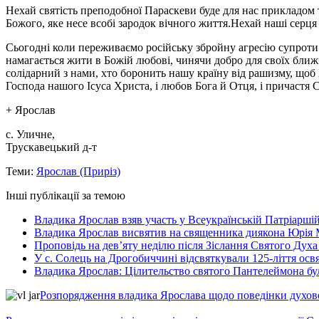
Нехай святість преподобної Параскеви буде для нас прикладом 
Божого, яке несе всобі зародок вічного життя.Нехай наші серця 
Cьогодні коли переживаємо російську збройну агресію супроти 
намагається жити в Божій любові, чинячи добро для своїх ближн
солідарний з нами, хто боронить нашу країну від рашизму, щоб 
Господа нашого Ісуса Христа, і любов Бога й Отця, і причастя С
+ Ярослав
с. Уличне,
Трускавецький д-т
Теми:
Ярослав (Приріз)
Інші публікації за темою
Владика Ярослав взяв участь у Всеукраїнській Патріаршій
Владика Ярослав висвятив на священника диякона Юрія 
Проповідь на дев’яту неділю після Зіслання Святого Духа
У с. Солець на Дрогобиччині відсвяткували 125-ліття ос
Владика Ярослав: Цілительство святого Пантелеймона бу
Розпорядження владика Ярослава щодо поведінки духовен