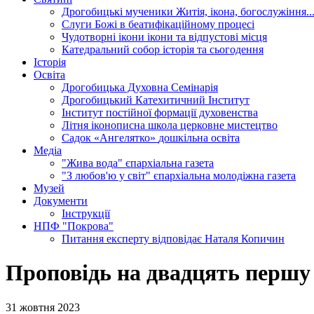
Дрогобицькі мученики
Житія, ікона, богослужіння..
Слуги Божі
в беатифікаційному процесі
Чудотворні ікони
ікони та відпустові місця
Катедральний собор
історія та сьогодення
Історія
Освіта
Дрогобицька Духовна Семінарія
Дрогобицький Катехитичний Інститут
Інститут постійної формації духовенства
Літня іконописна школа
церковне мистецтво
Садок «Ангелятко»
дошкільна освіта
Медіа
"Жива вода"
єпархіальна газета
"З любов'ю у світ"
єпархіальна молодіжна газета
Музей
Документи
Інструкції
НПФ "Покрова"
Питання експерту
відповідає Наталя Копичин
Проповідь на двадцять першу 
31 жовтня 2023