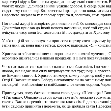
характер і віру в Бога ще на дуже ранньому етапі свого життя. 
убогих людей і ділилася з ними усяким добром. Її серце було в
скрутному становищі. Благочестям і праведністю вона, засяяла 
Параскева зберігала їх у своєму серці та й, зрештою, сама прил
Поганські жерці із заздрістю дивилися на неї, бо милосердя свят
Діоклетіан прислав до Іконії нового намісника, щоб той судив і
очікувала часу, коли Бог дозволить їй постраждати за Христову 
У в’язниці їй запропонували принести жертву язичницькому ідо
запитання, як вона називається, коротко відповіла: «Я – христ
Християни з благоговінням похоронили тіло святої мучениці. С
особливо шанувалися нашими предками, в її ім’я посвячувалися 
Чого нас навчає сьогоднішнє євангельська благовість і до чого
любов, яка надає нам силу витримувати всі труднощі. Параскев
це бажання святості. Христос заохочує кожну людину, щоб у по
Отці ІІ Ватиканського Собору наголошували на загальному покли
заповідей – найповніше та найбільше сповнення людини. Через п
Пригадуємо, чому батьки назвали свою дочку «П’ятниця»? Вони 
«П’ятниця». Обираючи своїй дочці таке ім’я, можемо зрозуміти
святих. Важко переоцінити значення таких сімей для зростанні 
бути свідомо прийнята і пережита, як це зробила свята Параскев