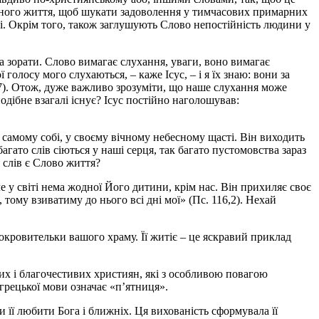
шного життя, щоб шукати задоволення у тимчасових примарних
і. Окрім того, також заглушують Слово непостійність людини у
ба зорати. Слово вимагає слухання, уваги, воно вимагає
олосу мого слухаються, – каже Ісус, – і я їх знаю: вони за
17). Отож, дуже важливо зрозуміти, що наше слухання може
одібне взагалі існує? Ісус постійно наголошував:
у самому собі, у своєму вічному небесному щасті. Він виходить
гато слів сіються у наші серця, так багато пустомовства зараз
х слів є Слово життя?
че у світі нема жодної Його дитини, крім нас. Він прихиляє своє
ому взиватиму до нього всі дні мої» (Пс. 116,2). Нехай
окровительки вашого храму. Її житіє – це яскравий приклад
жних і благочестивих християн, які з особливою повагою
 грецької мови означає «п’ятниця».
 її любити Бога і ближніх. Ця вихованість сформувала її