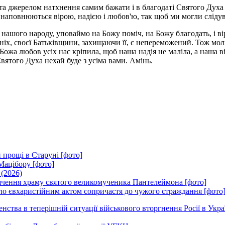
та джерелом натхнення самим бажати і в благодаті Святого Духа 
наповнюються вірою, надією і любов'ю, так щоб ми могли слідуват
нашого народу, уповаймо на Божу поміч, на Божу благодать, і вір
іх, своєї Батьківщини, захищаючи її, є непереможений. Тож молім
Божа любов усіх нас кріпила, щоб наша надія не маліла, а наша в
вятого Духа нехай буде з усіма вами. Амінь.
 прощі в Старуні [фото]
Мацібору [фото]
 (2026)
вячення храму святого великомученика Пантелеймона [фото]
ло євхаристійним актом сопричастя до чужого страждання [фото
ства в теперішній ситуації військового вторгнення Росії в Укра