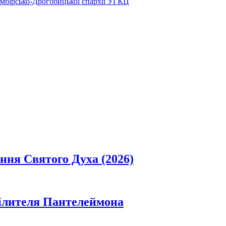
Самбірсько-Дрогобицької єпархії УГКЦ
ання Святого Духа (2026)
цілителя Пантелеймона