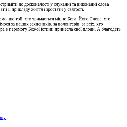
стриміти до досконалості у слуханні та виконанні слова
и її прикладу життя і зростати у святості.
мо, що той, хто тримається міцно Бога, Його Слова, хто
ося за наших захисників, за волонтерів, за всіх, хто
іра в перемогу Божої істини принесла свої плоди. А благодать
]
їну