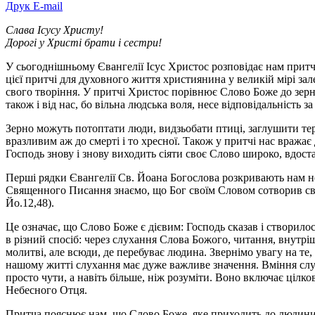
Друк
E-mail
Слава Ісусу Христу!
Дорогі у Христі брати і сестри!
У сьогоднішньому Євангелії Ісус Христос розповідає нам притчу 
цієї притчі для духовного життя християнина у великій мірі за
свого творіння. У притчі Христос порівнює Слово Боже до зерна
також і від нас, бо вільна людська воля, несе відповідальність за
Зерно можуть потоптати люди, видзьобати птиці, заглушити тер
вразливим аж до смерті і то хресної. Також у притчі нас вражає 
Господь знову і знову виходить сіяти своє Слово широко, вдоста
Перші рядки Євангелії Св. Йоана Богослова розкривають нам нов
Священного Писання знаємо, що Бог своїм Словом сотворив світ (
Йо.12,48).
Це означає, що Слово Боже є дієвим: Господь сказав і створило
в різний спосіб: через слухання Слова Божого, читання, внутр
молитві, але всюди, де перебуває людина. Звернімо увагу на т
нашому житті слухання має дуже важливе значення. Вміння слуха
просто чути, а навіть більше, ніж розуміти. Воно включає цілко
Небесного Отця.
Притча пояснює нам, що Слово Боже, яке приходить до людини,