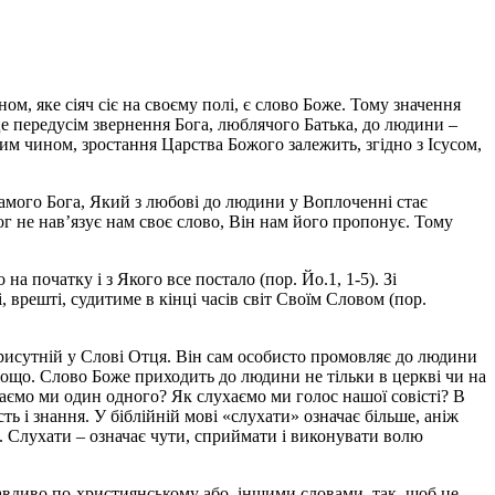
ом, яке сіяч сіє на своєму полі, є слово Боже. Тому значення
це передусім звернення Бога, люблячого Батька, до людини –
им чином, зростання Царства Божого залежить, згідно з Ісусом,
амого Бога, Який з любові до людини у Воплоченні стає
 Бог не нав’язує нам своє слово, Він нам його пропонує. Тому
 початку і з Якого все постало (пор. Йо.1, 1-5). Зі
, врешті, судитиме в кінці часів світ Своїм Словом (пор.
присутній у Слові Отця. Він сам особисто промовляє до людини
тощо. Слово Боже приходить до людини не тільки в церкві чи на
хаємо ми один одного? Як слухаємо ми голос нашої совісті? В
 і знання. У біблійній мові «слухати» означає більше, аніж
ти. Слухати – означає чути, сприймати і виконувати волю
авдиво по-християнському або, іншими словами, так, щоб це