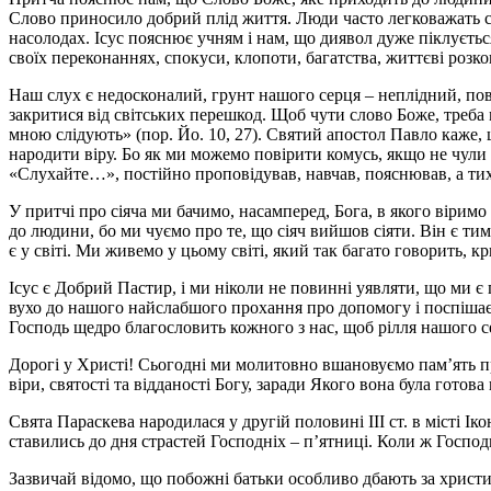
Слово приносило добрий плід життя. Люди часто легковажать 
насолодах. Ісус пояснює учням і нам, що диявол дуже піклуєть
своїх переконаннях, спокуси, клопоти, багатства, життєві розко
Наш слух є недосконалий, грунт нашого серця – неплідний, повн
закритися від світських перешкод. Щоб чути слово Боже, треба м
мною слідують» (пор. Йо. 10, 27). Святий апостол Павло каже,
народити віру. Бо як ми можемо повірити комусь, якщо не чули п
«Слухайте…», постійно проповідував, навчав, пояснював, а тих
У притчі про сіяча ми бачимо, насамперед, Бога, в якого віримо
до людини, бо ми чуємо про те, що сіяч вийшов сіяти. Він є ти
є у світі. Ми живемо у цьому світі, який так багато говорить, к
Ісус є Добрий Пастир, і ми ніколи не повинні уявляти, що ми є 
вухо до нашого найслабшого прохання про допомогу і поспішає н
Господь щедро благословить кожного з нас, щоб рілля нашого 
Дорогі у Христі! Сьогодні ми молитовно вшановуємо пам’ять пр
віри, святості та відданості Богу, заради Якого вона була готова
Свята Параскева народилася у другій половині ІІІ ст. в місті Ік
ставились до дня страстей Господніх – п’ятниці. Коли ж Господ
Зазвичай відомо, що побожні батьки особливо дбають за христия