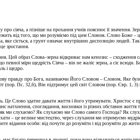
про сіяча, а пізніше на прохання учнів пояснює її значення. Зерн
лежить від того, що ми розуміємо під цим Словом. Слово Боже – 
, яке сіється, а грунт означає внутрішню диспозицію людей. Так
 це зростання.
ня. Цей образ Слова–зерна відкриває нам кенозис – сходження с
до певної міри щедрість Сіяча – він не жаліє зерна, а сіє всюди.
ль і щедро.
у правду про Бога, називаючи Його Словом – Словом, Яке було на
пор. Пс. 32,6), Він підтримує цей світ Словом (пор. Євр. 1, 3) і
сь. Це Слово здатне давати життя і його утримувати. Христос є 
ішнє натхнення, споглядання, висновки із різних обставин життя 
е, як ми слухаємо? Як слухаємо ми Слово самого Господа? Як слу
ти – це велике мистецтво, через слухання ми отримуємо мудрість
вите відання особи: від почути до розуміти і від розуміти до жи
 має багато перешкод в людині, поки вона відважиться жити пр