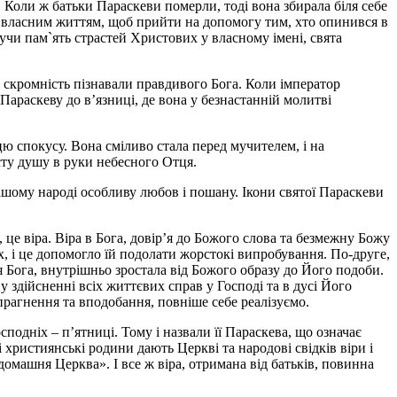
. Коли ж батьки Параскеви померли, тоді вона збирала біля себе
ла власним життям, щоб прийти на допомогу тим, хто опинився в
учи пам`ять страстей Христових у власному імені, свята
 та скромність пізнавали правдивого Бога. Коли імператор
Параскеву до в’язниці, де вона у безнастанній молитві
ю спокусу. Вона сміливо стала перед мучителем, і на
сту душу в руки небесного Отця.
ашому народі особливу любов і пошану. Ікони святої Параскеви
це віра. Віра в Бога, довір’я до Божого слова та безмежну Божу
, і це допомогло їй подолати жорстокі випробування. По-друге,
 Бога, внутрішньо зростала від Божого образу до Його подоби.
 здійсненні всіх життєвих справ у Господі та в дусі Його
прагнення та вподобання, повніше себе реалізуємо.
одніх – п’ятниці. Тому і назвали її Параскева, що означає
християнські родини дають Церкві та народові свідків віри і
домашня Церква». І все ж віра, отримана від батьків, повинна