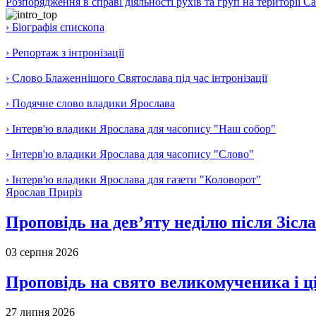
Розпорядження в справі діяльності рухів та груп на території 
› Біографія єпископа
› Репортаж з інтронізації
› Слово Блаженнішого Святослава під час інтронізації
› Подячне слово владики Ярослава
› Інтерв'ю владики Ярослава для часопису "Наш собор"
› Інтерв'ю владики Ярослава для часопису "Слово"
› Інтерв'ю владики Ярослава для газети "Коловорот"
Ярослав Приріз
Проповідь на дев’яту неділю після Зісл
03 серпня 2026
Проповідь на свято великомученика і 
27 липня 2026