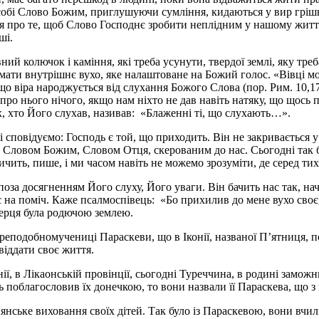
собі Слово Божим, приглушуючи сумління, кидаються у вир грі
ся про те, щоб Слово Господнє зробити неплідним у нашому житт
ші.
ий колючок і каміння, які треба усунути, твердої землі, яку тре
ати внутрішнє вухо, яке налаштоване на Божий голос. «Вівці мої г
 що віра народжується від слухання Божого Слова (пор. Рим. 10,
ро нього нічого, якщо нам ніхто не дав навіть натяку, що щось п
, хто Його слухав, називав: «Блаженні ті, що слухають…».
 і сповідуємо: Господь є той, що приходить. Він не закривається 
м Словом Божим, Словом Отця, скерованим до нас. Сьогодні так ба
ричить, пише, і ми часом навіть не можемо зрозуміти, де серед ти
поза досягненням Його слуху, Його уваги. Він бачить нас так, на
а поміч. Каже псалмоспівець: «Бо прихилив до мене вухо своє, т
серця була родючою землею.
еподобномучениці Параскеви, що в Іконії, названої П’ятниця, п
 віддати своє життя.
онії, в Лікаонській провінції, сьогодні Туреччина, в родині замо
ь поблагословив їх донечкою, то вони назвали її Параскева, що з
нське виховання своїх дітей. Так було із Параскевою, вони вчили