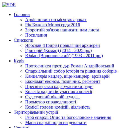
Головна
Архів новин
по місяцях / роках
Рік Божого Милосердя
2016
Зворотній зв'язок
написати нам листа
Посилання
Єпископи
Ярослав (Приріз)
правлячий архиєрей
Григорій (Комар)
(2014 - 2025 рр.)
Юліан (Вороновський)
(1993 - 2011 рр.)
Курія
Протосинкел
прот. д-р Роман Андрійовський
Єпархіальний собор
історія та рішення соборів
Канцелярія
кацлер, віце-канцлер, архіварій
Економат
економ, помічник, референт
Пресвітерська рада
учасники ради
Колегія радників
учасники колегії
Суд
судовий вікарій, судді...
Промотор справедливості
Комісії
голови комісій, діяльність
Територіальний устрій
Герб єпархії
Опис та богословське значення
Мапа єпархії
поділ на деканати
Святині