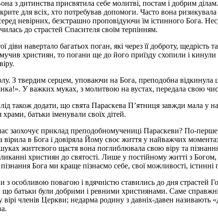
Вона з дитинства присвятила себе молитві, постам і добрим ділам
ідкрите для всіх, хто потребував допомоги. Часто вона ризикува
серед невірних, безстрашно проповідуючи їм істинного Бога. Нес
училась до страстей Спасителя своїм терпінням.
ої діви навертало багатьох поган, які через її доброту, щедрість
 мучив християн, то погани ще до його приїзду схопили і кинули 
віру.
лу. З твердим серцем, уповаючи на Бога, преподобна відкинула ц
иянка!». У важких муках, з молитвою на вустах, передала свою чи
лід також додати, що свята Параскева П’ятниця завжди мала у н
храми, батьки іменували своїх дітей.
 нас заохочує приклад преподобномучениці Параскеви? По-перше, 
а вірила в Бога і довіряла Йому своє життя у найважчих моментах
шуках життєвого щастя вона поглиблювала свою віру та пізнання
канні християн до святості. Лише у постійному житті з Богом, у
ізнання Бога ми краще пізнаємо себе, свої можливості, істинні 
з особливою повагою і вдячністю ставились до дня страстей Госп
, що батьки були добрими і ревними християнами. Саме справжні 
у вірі членів Церкви; недарма родину з давніх-давен називають «
а.