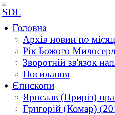
Головна
Архів новин
по місяц
Рік Божого Милосер
Зворотній зв'язок
нап
Посилання
Єпископи
Ярослав (Приріз)
пра
Григорій (Комар)
(20