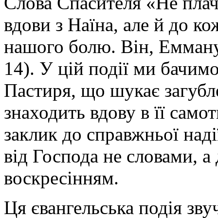
Слова Спасителя «Не плач
вдови з Наїна, але й до ко
нашого болю. Він, Еммануї
14). У цій події ми бачим
Пастиря, що шукає загубле
знаходить вдову в її самот
заклик до справжньої наді
від Господа не словами, а
воскресінням.
Ця євангельська подія зву