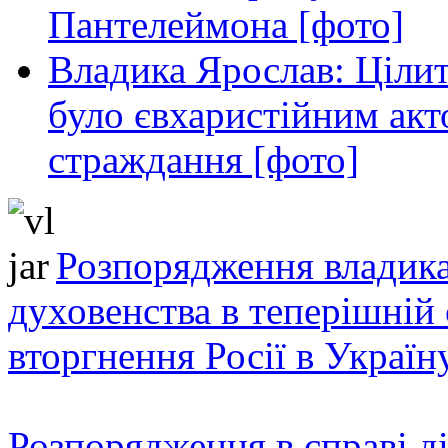
Пантелеймона [фото]
Владика Ярослав: Ціли
було євхаристійним акт
страждання [фото]
Розпорядження владика
духовенства в теперішній 
вторгнення Росії в Україн
Розпорядження в справі ді