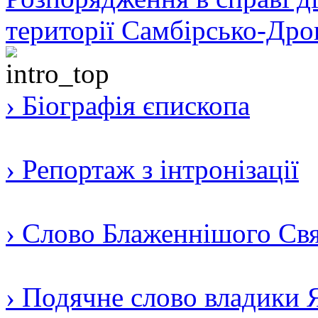
території Самбірсько-Дро
› Біографія єпископа
› Репортаж з інтронізації
› Слово Блаженнішого Свят
› Подячне слово владики 