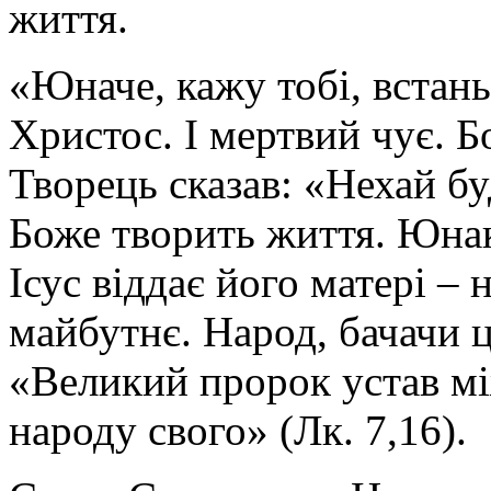
життя.
«Юначе, кажу тобі, встань
Христос. І мертвий чує. Б
Творець сказав: «Нехай буд
Боже творить життя. Юнак 
Ісус віддає його матері – н
майбутнє. Народ, бачачи ц
«Великий пророк устав мі
народу свого» (Лк. 7,16).