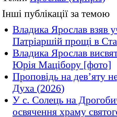
Інші публікації за темою
Владика Ярослав взяв у
Патріаршій прощі в Ста
Владика Ярослав висвя
Юрія Мацібору [фото]
Проповідь на дев’яту н
Духа (2026)
У с. Солець на Дрогоби
освячення храму свято