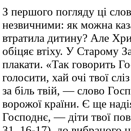
З першого погляду ці сло
незвичними: як можна каз
втратила дитину? Але Хрис
обіцяє втіху. У Старому За
плакати. «Так говорить Го
голосити, хай очі твої сл
за біль твій, — слово Гос
ворожої країни. Є ще наді
Господнє, — діти твої пов
31, 16-17), до вибраного 