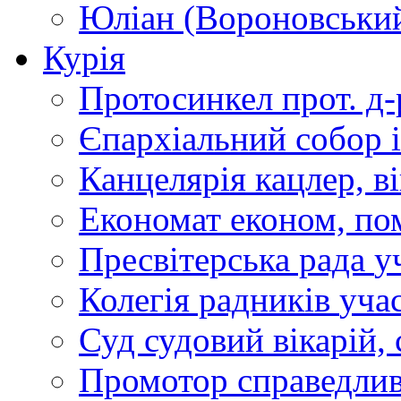
Юліан (Вороновськи
Курія
Протосинкел
прот. д
Єпархіальний собор
Канцелярія
кацлер, в
Економат
економ, по
Пресвітерська рада
у
Колегія радників
учас
Суд
судовий вікарій, с
Промотор справедлив