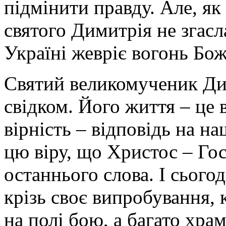
підмінити правду. Але, як 
святого Димитрія не згасла
Україні жевріє вогонь Бож
Святий великомученик Ди
свідком. Його життя – це
вірність – відповідь на на
цю віру, що Христос – Го
останнього слова. І сього
крізь своє випробування, 
на полі бою, а багато храм