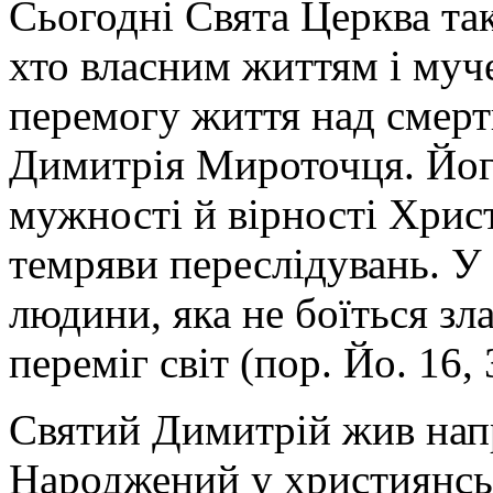
Сьогодні Свята Церква так
хто власним життям і муч
перемогу життя над смерт
Димитрія Мироточця. Його
мужності й вірності Христ
темряви переслідувань. У
людини, яка не боїться зл
переміг світ (пор. Йо. 16, 
Святий Димитрій жив напри
Народжений у християнськ