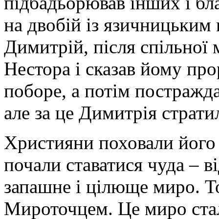
підбадьорював інших і бл
на двобій із язичницьким
Димитрій, після спільної
Нестора і сказав йому пр
поборе, а потім постражда
але за це Димитрія страт
Християни поховали його т
почали ставатися чуда – в
запашне і цілюще миро. Т
Мироточцем. Це миро стал