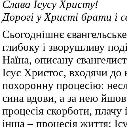
Слава Ісусу Христу!
Дорогі у Христі брати і 
Сьогоднішнє євангельське
глибоку і зворушливу поді
Наїна, описану євангелист
Ісус Христос, входячи до 
похоронну процесію: несл
сина вдови, а за нею йшов
процесія скорботи, плачу й
інша – процесія життя: Іс