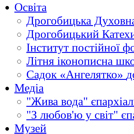
Освіта
Дрогобицька Духовна
Дрогобицький Катехи
Інститут постійної ф
Літня іконописна шк
Садок «Ангелятко»
д
Медіа
"Жива вода"
єпархіал
"З любов'ю у світ"
єп
Музей