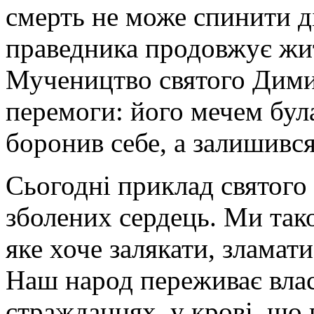
смерть не може спинити ді
праведника продовжує жит
Мучеництво святого Димит
перемоги: його мечем була
боронив себе, а залишився
Сьогодні приклад святого
зболених сердець. Ми так
яке хоче залякати, зламат
Наш народ переживає власн
стражданнях, у крові, що 