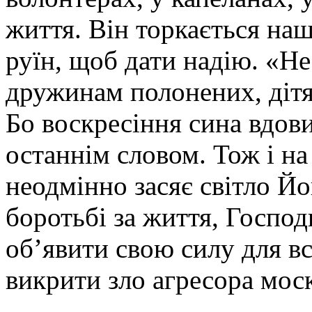
життя. Він торкається на
руїн, щоб дати надію. «Не
дружинам полонених, діт
Бо воскресіння сина вдови
останнім словом. Тож і на
неодмінно засяє світло Йо
боротьбі за життя, Господ
об’явити свою силу для в
викрити зло агресора моск