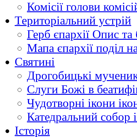
Комісії
голови комісі
Територіальний устрій
Герб єпархії
Опис та 
Мапа єпархії
поділ н
Святині
Дрогобицькі мучени
Слуги Божі
в беатиф
Чудотворні ікони
іко
Катедральний собор
Історія