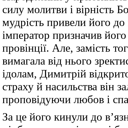
силу молитви і вірність Бо
мудрість привели його до
імператор призначив його
провінції. Але, замість то
вимагала від нього зрект
ідолам, Димитрій відкрито
страху й насильства він з
проповідуючи любов і спа
За це його кинули до в’яз