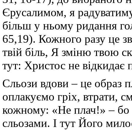
Єрусалимом, я радуватиму
більш у ньому ридання гол
65,19). Кожного разу це з
твій біль, Я зміню твою ск
тут: Христос не відкидає п
Сльози вдови – це образ 
оплакуємо гріх, втрати, с
кожному: «Не плач!» – бо
сльозами. І тут Його мило