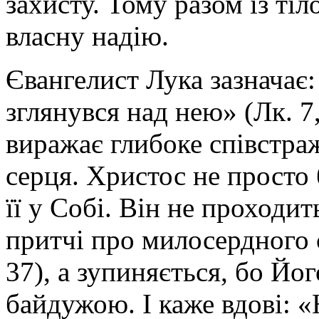
захисту. Тому разом із ті
власну надію.
Євангелист Лука зазначає
зглянувся над нею» (Лк. 7
виражає глибоке співстраж
серця. Христос не просто 
її у Собі. Він не проходит
притчі про милосердного с
37), а зупиняється, бо Йо
байдужою. І каже вдові: «Н