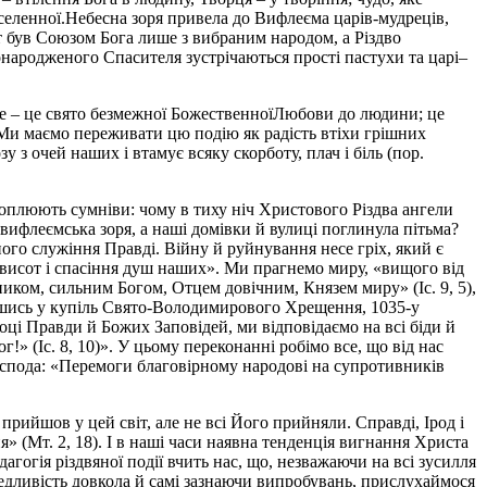
еленної.Небесна зоря привела до Вифлеєма царів-мудреців,
 був Союзом Бога лише з вибраним народом, а Різдво
вонародженого Спасителя зустрічаються прості пастухи та царі–
ове – це свято безмежної БожественноїЛюбови до людини; це
 Ми маємо переживати цю подію як радість втіхи грішних
зу з очей наших і втамує всяку скорботу, плач і біль (пор.
хоплюють сумніви: чому в тиху ніч Христового Різдва ангели
вифлеємська зоря, а наші домівки й вулиці поглинула пітьма?
ого служіння Правді. Війну й руйнування несе гріх, який є
исот і спасіння душ наших». Ми прагнемо миру, «вищого від
ком, сильним Богом, Отцем довічним, Князем миру» (Іс. 9, 5),
вшись у купіль Свято-Володимирового Хрещення, 1035-у
ці Правди й Божих Заповідей, ми відповідаємо на всі біди й
!» (Іс. 8, 10)». У цьому переконанні робімо все, що від нас
оспода: «Перемоги благовірному народові на супротивників
прийшов у цей світ, але не всі Його прийняли. Справді, Ірод і
я» (Мт. 2, 18). І в наші часи наявна тенденція вигнання Христа
гогія різдвяної події вчить нас, що, незважаючи на всі зусилля
ведливість довкола й самі зазнаючи випробувань, прислухаймося