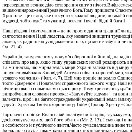
перевершило велике діло сотворення світу з нічого.Вифлеємс
звіщаючинародженняПредвічного Бога.Тому пришестя Спасителя 
Христове– це свято, яке стосується кожної людини, до якої б на
мудреці, тобто юдеї та чужинці, невчені і вчені, бідні й багаті.
Наші різдвяні святкування – це не просто данина традиції чи 
святосповнення Надії людства, яку нездатні знищити труднощі 
людей, як радість від усвідомлення того, що ми не забуті й не по
Од. 21, 4).
Українців, зануренених у полумʼя оборонної війни від нападів 
співають про мир, якщо тишу українських ночей роздирають вибу
Та ми знаємо, що мирна землі, мирв Україні залежить від миру 
порушеннямБожих Заповідей.Ангели співаютьпро той мир, який
усякого уявлення» (Флп. 4, 7). Цей мир приніс на землю Єдино
тобто Джерелом і Подателем справжнього Божого миру. Наш на
річницю якого споминаємо цього року. Тому християни-українці
випробування словами пророка: «Задумуйте задуми − та вони не в
залежить, щоб і на багатостраждальній українській землі запа
даруй і Хрестом Твоїм охорони люд Твій» (Тропар Хресту «Спас
Гортаючи сторінки Євангеліяй аналізуючи історію, зауважуємо, 
досірозшукує «дитя, щоб його вбити» (Мт. 2, 13). І сьогодні в 
з особистого й публічного життя.Часто сучасналюдина живе так,
Ірода, його слуг, а також їхніх пізніших послідовників, немо