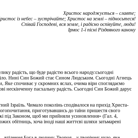
Христос народжується – славте;
ристос із небес – зустрічайте; Христос на землі – підносьтеся!
Співай Господеві, вся земле, і радісно оспівуйте, люди!
Ірмос 1-ї пісні Різдвяного канону
ику радість, що буде радістю всього народу:сьогодні
 тіло. Нині Син Божий стає Сином Людським. Сьогодні Агнець
яти, Яке спочиває у скромних яслах, очима віри споглядаємо
тові нескінченну пасхальну радість. Сьогодні Син Божий дарує
й Ізраїль. Чимало поколінь сподівалося на прихід Христа-
 Богопочитання, приготувавшись до таїни пришестя свого
кі під Законом, щоб ми прийняли усиновлення» (Гал. 4,
Божих обітниць, хоча іноді наші життєві шляхи затьмарені
 втілення Бога в людину, Творця – у творіння; чудо, яке