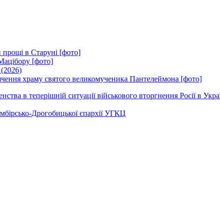
 прощі в Старуні [фото]
Мацібору [фото]
 (2026)
вячення храму святого великомученика Пантелеймона [фото]
ства в теперішній ситуації військового вторгнення Росії в Укра
Самбірсько-Дрогобицької єпархії УГКЦ