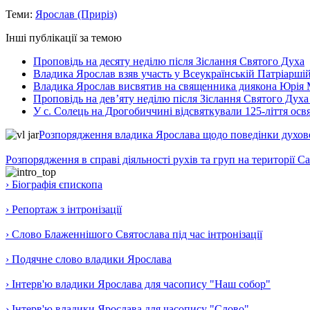
Теми:
Ярослав (Приріз)
Інші публікації за темою
Проповідь на десяту неділю після Зіслання Святого Духа
Владика Ярослав взяв участь у Всеукраїнській Патріаршій
Владика Ярослав висвятив на священника диякона Юрія 
Проповідь на дев’яту неділю після Зіслання Святого Духа
У с. Солець на Дрогобиччині відсвяткували 125-ліття ос
Розпорядження владика Ярослава щодо поведінки духовен
Розпорядження в справі діяльності рухів та груп на території 
› Біографія єпископа
› Репортаж з інтронізації
› Слово Блаженнішого Святослава під час інтронізації
› Подячне слово владики Ярослава
› Інтерв'ю владики Ярослава для часопису "Наш собор"
› Інтерв'ю владики Ярослава для часопису "Слово"