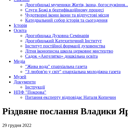
Дрогобицькі мученики
Житія, ікона, богослужіння..
Слуги Божі
в беатифікаційному процесі
Чудотворні ікони
ікони та відпустові місця
Катедральний собор
історія та сьогодення
Історія
Освіта
Дрогобицька Духовна Семінарія
Дрогобицький Катехитичний Інститут
Інститут постійної формації духовенства
Літня іконописна школа
церковне мистецтво
Садок «Ангелятко»
дошкільна освіта
Медіа
"Жива вода"
єпархіальна газета
"З любов'ю у світ"
єпархіальна молодіжна газета
Музей
Документи
Інструкції
НПФ "Покрова"
Питання експерту
відповідає Наталя Копичин
Різдвяне послання Владики Яр
29 грудня 2022