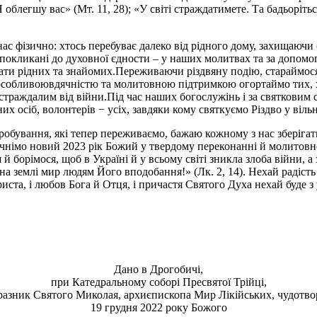
Я облегшу вас» (Мт. 11, 28); «У світі страждатимете. Та бадьоріть
 нас фізично: хтось перебуває далеко від рідного дому, захищаюч
покликані до духовної єдности – у наших молитвах та за допомо
трати рідних та знайомих.Переживаючи різдвяну подію, стараймося
і особливоювдячністю та молитовною підтримкою огортаймо тих, хт
страждалим від війни.Під час наших богослужінь і за святковим с
х осіб, волонтерів − усіх, завдяки кому святкуємо Різдво у вільн
обування, які тепер переживаємо, бажаю кожному з нас зберігати
чнімо новий 2023 рік Божий у твердому переконанні й молитовно
й борімося, щоб в Україні й у всьому світі зникла злоба війни, 
 на землі мир людям Його вподобання!» (Лк. 2, 14). Нехай радіст
иста, і любов Бога й Отця, і причастя Святого Духа нехай буде з
Дано в Дрогобичі,
при Катедральному соборі Пресвятої Трійці,
разник Святого Миколая, архиєпископа Мир Лікійських, чудотво
19 грудня 2022 року Божого