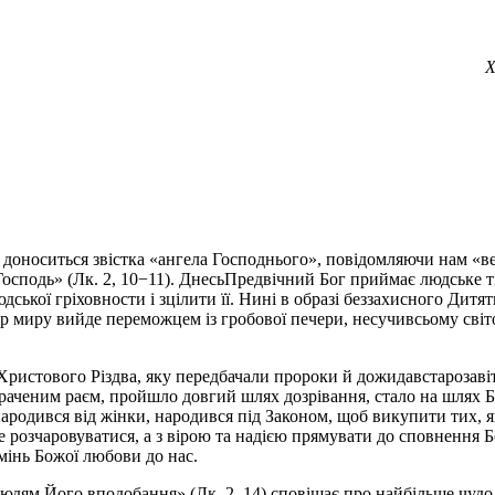
Х
доноситься звістка «ангела Господнього», повідомляючи нам «вел
 Господь» (Лк. 2, 10−11). ДнесьПредвічний Бог приймає людське
дської гріховности і зцілити її. Нині в образі беззахисного Дит
Цар миру вийде переможцем із гробової печери, несучивсьому сві
тового Різдва, яку передбачали пророки й дожидавстарозавітни
 втраченим раєм, пройшло довгий шлях дозрівання, стало на шлях
народився від жінки, народився під Законом, щоб викупити тих, я
не розчаровуватися, а з вірою та надією прямувати до сповнення 
омінь Божої любови до нас.
юдям Його вподобання» (Лк. 2, 14) сповіщає про найбільше чудо –