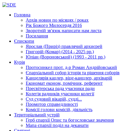
Головна
Архів новин
по місяцях / роках
Рік Божого Милосердя
2016
Зворотній зв'язок
написати нам листа
Посилання
Єпископи
Ярослав (Приріз)
правлячий архиєрей
Григорій (Комар)
(2014 - 2025 рр.)
Юліан (Вороновський)
(1993 - 2011 рр.)
Курія
Протосинкел
прот. д-р Роман Андрійовський
Єпархіальний собор
історія та рішення соборів
Канцелярія
кацлер, віце-канцлер, архіварій
Економат
економ, помічник, референт
Пресвітерська рада
учасники ради
Колегія радників
учасники колегії
Суд
судовий вікарій, судді...
Промотор справедливості
Комісії
голови комісій, діяльність
Територіальний устрій
Герб єпархії
Опис та богословське значення
Мапа єпархії
поділ на деканати
Святині