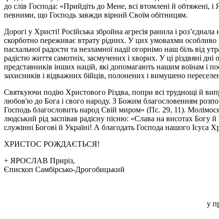
до слів Господа: «Прийдіть до Мене, всі втомлені й обтяжені, і 
певними, що Господь завжди вірний Своїм обітницям.
Дорогі у Христі! Російська збройна агресія ранила і розʼєднала
скорботно переживає втрату рідних. У цих умовахми особливо 
пасхальної радости та незламної надії огорнімо наш біль від у
радістю життя самотніх, засмучених і хворих. У ці різдвяні дн
представників інших націй, які допомагають нашим воїнам і по
захисників і відважних бійців, полонених і вимушено переселени
Святкуючи подію Христового Різдва, попри всі труднощі й випр
любов'ю до Бога і свого народу. З Божим благословенням розпо
Господь благословить народ Свій миром» (Пс. 29, 11). Молімося 
людський рід заспівав радісну пісню: «Слава на висотах Богу й
служінні Богові й Україні! А благодать Господа нашого Ісуса Хр
ХРИСТОС РОЖДАЄТЬСЯ!
+ ЯРОСЛАВ Приріз,
Єпископ Самбірсько-Дрогобицький
у п