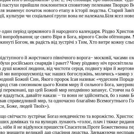
ькі пастухи прийшли поклонитися сповитому пеленами Творцю Вс
знаменує початок нового етапу в історії людства. Старий Завіт
ції, культури чи соціальної групи вона не належала.Біля ясел но
ще один період церковного й народного календаря. Різдво Христ
й випробування; це свято Віри в Бога, вірного Своїм обітницям.
кинуті Богом, як радість від зустрічі з Тим, Хто витре кожну сльо
підступного й жорстокого північного ворога− московії, часами о
хи російських снарядів і ракет? Чому різдвяну ніч просвітлила 
в душі кожної людини, від чистоти серця, подвигу віри й жертовн
 ми випрошуємопід час наших богослужінь, молячись «замир з в
родний Божий Син, Якого пророк Ісая називає «чудесним Порадни
род став союзником цього Князя миру й сильного Бога, занури
 переконані, що цей Божий мир неодмінно запанує. Стоячи на бо
дадуться, давайте накази − та вони не здійсняться, бо з нами Бог
нував справедливий мир, та одночасно благаймо Всемогутнього Г
и, Боже, людей Твоїх»).
що світчасто зустрічає Богаз невдячністю та ворожістю. Христос 
наших домівках та на вулицях лунають «голос, плач і тяжке риданн
 ніби й не відбулося пришестя Спасителя.Проте Божественна педа
жливо знищити великий дар спасіння людства. Зауважуючи неспра