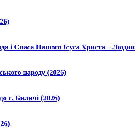
26)
да і Спаса Нашого Ісуса Христа – Людин
ського народу (2026)
о с. Биличі (2026)
26)