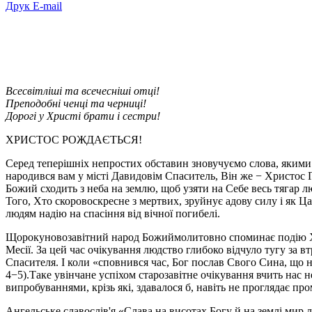
Друк
E-mail
Всесвітліші та всечесніші отці!
Преподобні ченці та черниці!
Дорогі у Христі брати і сестри!
ХРИСТОС РОЖДАЄТЬСЯ!
Серед теперішніх непростих обставин зновучуємо слова, якими 
народився вам у місті Давидовім Спаситель, Він же − Христос
Божий сходить з неба на землю, щоб узяти на Себе весь тягар лю
Того, Хто скоровоскресне з мертвих, зруйнує адову силу і як 
людям надію на спасіння від вічної погибелі.
Щорокуновозавітний народ Божиймолитовно споминає подію Хрис
Месії. За цей час очікування людство глибоко відчуло тугу за
Спасителя. І коли «сповнився час, Бог послав Свого Сина, що 
4−5).Таке увінчане успіхом старозавітне очікування вчить нас 
випробуваннями, крізь які, здавалося б, навіть не проглядає пр
Ангельське славослів'я «Слава на висотах Богу й на землі мир л