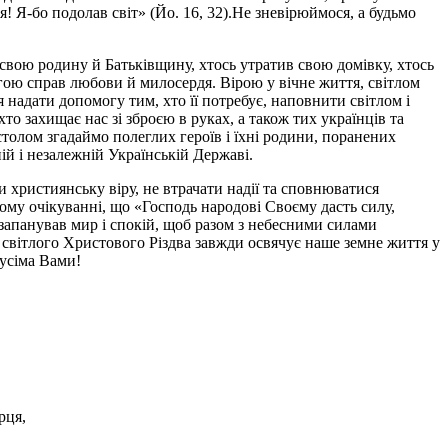
ся! Я-бо подолав світ» (Йо. 16, 32).Не зневірюймося, а будьмо
и свою родину й Батьківщину, хтось утратив свою домівку, хтось
гою справ любови й милосердя. Вірою у вічне життя, світлом
 надати допомогу тим, хто її потребує, наповнити світлом і
о захищає нас зі зброєю в руках, а також тих українців та
толом згадаймо полеглих героїв і їхні родини, поранених
ій і незалежній Українській Державі.
 християнську віру, не втрачати надії та сповнюватися
му очікуванні, що «Господь народові Своєму дасть силу,
а запанував мир і спокій, щоб разом з небесними силами
ь світлого Христового Різдва завжди освячує наше земне життя у
 усіма Вами!
рця,