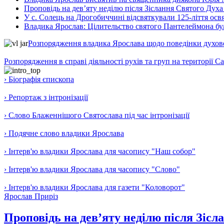
Проповідь на дев’яту неділю після Зіслання Святого Духа
У с. Солець на Дрогобиччині відсвяткували 125-ліття ос
Владика Ярослав: Цілительство святого Пантелеймона бу
Розпорядження владика Ярослава щодо поведінки духовен
Розпорядження в справі діяльності рухів та груп на території 
› Біографія єпископа
› Репортаж з інтронізації
› Слово Блаженнішого Святослава під час інтронізації
› Подячне слово владики Ярослава
› Інтерв'ю владики Ярослава для часопису "Наш собор"
› Інтерв'ю владики Ярослава для часопису "Слово"
› Інтерв'ю владики Ярослава для газети "Коловорот"
Ярослав Приріз
Проповідь на дев’яту неділю після Зісл