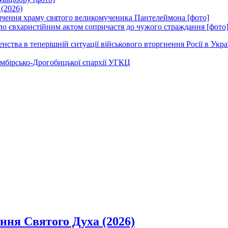
 (2026)
вячення храму святого великомученика Пантелеймона [фото]
ло євхаристійним актом сопричастя до чужого страждання [фото
ства в теперішній ситуації військового вторгнення Росії в Укра
Самбірсько-Дрогобицької єпархії УГКЦ
ання Святого Духа (2026)