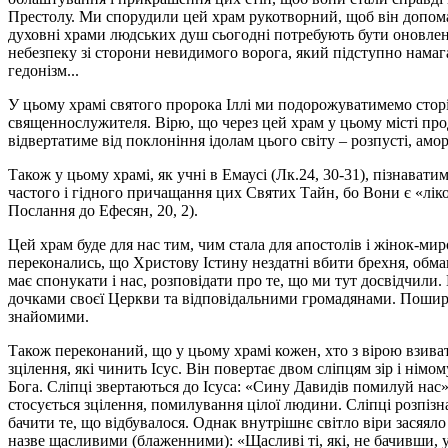
Престолу. Ми спорудили цей храм рукотворний, щоб він допома
духовні храми людських душ сьогодні потребують бути оновлен
небезпеку зі сторони невидимого ворога, який підступно намаг
гедонізм...
У цьому храмі святого пророка Іллі ми подорожуватимемо сторі
священнослужителя. Вірю, що через цей храм у цьому місті про
відвертатиме від поклоніння ідолам цього світу – розпусті, амо
Також у цьому храмі, як учні в Емаусі (Лк.24, 30-31), пізнав
частого і гідного причащання цих Святих Тайн, бо Вони є «ліком
Послання до Ефесян, 20, 2).
Цей храм буде для нас тим, чим стала для апостолів і жінок-ми
переконались, що Христову Істину нездатні вбити брехня, обман
має спонукати і нас, розповідати про те, що ми тут досвідчили
дочками своєї Церкви та відповідальними громадянами. Поширюй
знайомими.
Також переконаний, що у цьому храмі кожен, хто з вірою взива
зцілення, які чинить Ісус. Він повертає двом сліпцям зір і німо
Бога. Сліпці звертаються до Ісуса: «Сину Давидів помилуй нас
стосується зцілення, помилування цілої людини. Сліпці розпізн
бачити те, що відбувалося. Однак внутрішнє світло віри засяяло
назве щасливими (блаженними): «Щасливі ті, які, не бачивши, у