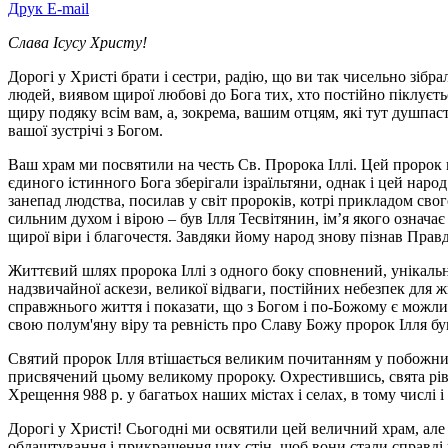
Друк
E-mail
Слава Ісусу Христу!
Дорогі у Христі брати і сестри, радію, що ви так чисельно зіб
людей, виявом щирої любові до Бога тих, хто постійно піклуєть
щиру подяку всім вам, а, зокрема, вашим отцям, які тут душпа
вашої зустрічі з Богом.
Ваш храм ми посвятили на честь Св. Пророка Іллі. Цей пророк п
єдиного істинного Бога зберігали ізраїльтяни, однак і цей народ
занепад людства, посилав у світ пророків, котрі прикладом сво
сильним духом і вірою – був Ілля Тесвітянин, ім’я якого означ
щирої віри і благочестя. Завдяки йому народ знову пізнав Прав
Життєвий шлях пророка Іллі з одного боку сповнений, унікально
надзвичайної аскези, великої відваги, постійних небезпек для 
справжнього життя і показати, що з Богом і по-Божому є можли
свою полум'яну віру та ревність про Славу Божу пророк Ілля бу
Святий пророк Ілля втішається великим почитанням у побожних 
присвячений цьому великому пророку. Охрестившись, свята рівн
Хрещення 988 р. у багатьох наших містах і селах, в тому числі 
Дорогі у Христі! Сьогодні ми освятили цей величний храм, але 
облаштування і прикрашення цих стін, щоб вони стали справді