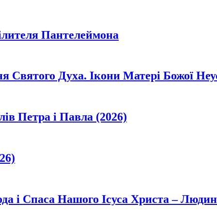
цілителя Пантелеймона
ня Святого Духа. Ікони Матері Божої Неу
лів Петра і Павла (2026)
26)
да і Спаса Нашого Ісуса Христа – Людин