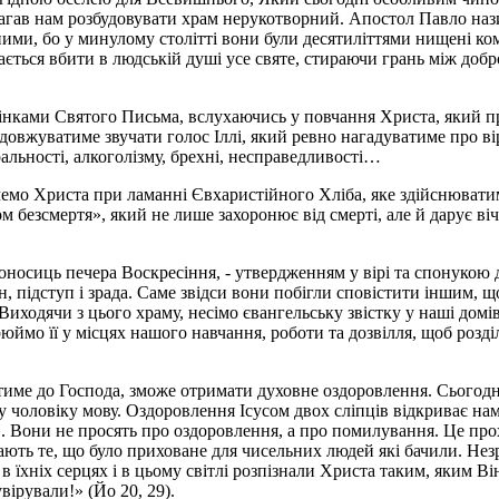
гав нам розбудовувати храм нерукотворний. Апостол Павло нази
ими, бо у минулому столітті вони були десятиліттями нищені к
ається вбити в людській душі усе святе, стираючи грань між добр
нками Святого Письма, вслухаючись у повчання Христа, який про
довжуватиме звучати голос Іллі, який ревно нагадуватиме про ві
ральності, алкоголізму, брехні, несправедливості…
атимемо Христа при ламанні Євхаристійного Хліба, яке здійснюв
 безсмертя», який не лише захоронює від смерті, але й дарує віч
роносиць печера Воскресіння, - утвердженням у вірі та спонукою 
, підступ і зрада. Саме звідси вони побігли сповістити іншим, 
. Виходячи з цього храму, несімо євангельську звістку у наші до
мо її у місцях нашого навчання, роботи та дозвілля, щоб розді
тиме до Господа, зможе отримати духовне оздоровлення. Сьогодн
му чоловіку мову. Оздоровлення Ісусом двох сліпців відкриває нам
». Вони не просять про оздоровлення, а про помилування. Це про
ають те, що було приховане для чисельних людей які бачили. Незр
 в їхніх серцях і в цьому світлі розпізнали Христа таким, яким В
вірували!» (Йо 20, 29).