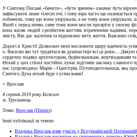
У Святому Письмі «бачити», «бути зрячим» означає бути віруючи
зафіксувати лише тілесні очі, і тому віра часто ще називається
побачили, тому що вони увірували, а не тому вони увірували, щ
Який є перед ними, саме тому вони могли прозріти у своєму фіз
вона зціляє людей з розбитим життям, втраченими надіями, пер
змісту, Він дає зцілення та відновлює мету життя. Важливо спі
Дорогі в Христі! Дозвольте мені висловити щиру вдячність усім
о. Василю які тут трудяться як душпастирі всі ці роки… Дякую 
сердечну подяку архітекторам, будівельникам, жертводавцям та 
Нехай у цих стінах постійно лунає відгомін заклику славного п
нас супроводжує Марія – Одигітрія, Путеводительниця, яка пров
Святого Духа нехай буде з усіма вами!
+ Ярослав
4 серпня 2019 року Божого
м. Трускавець
Теми:
Ярослав (Приріз)
Інші публікації за темою
Владика Ярослав взяв участь у Всеукраїнській Патріаршій
Владика Ярослав висвятив на священника диякона Юрія 