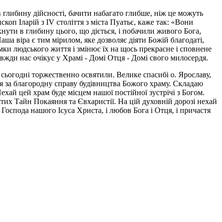
 глибину дійсності, бачити набагато глибше, ніж це можуть
коп Іларій з IV століття з міста Пуатьє, каже так: «Вони
нути в глибину цього, що діється, і побачили живого Бога,
ша віра є тим мірилом, яке дозволяє діяти Божій благодаті,
ки людського життя і змінює їх на щось прекрасне і сповнене
авжди нас очікує у Храмі - Домі Отця - Домі свого милосердя.
 сьогодні торжественно освятили. Велике спасибі о. Ярославу,
ися за благородну справу будівництва Божого храму. Складаю
ехай цей храм буде місцем нашої постійної зустрічі з Богом.
тих Тайн Покаяння та Євхаристії. На цій духовній дорозі нехай
Господа нашого Ісуса Христа, і любов Бога і Отця, і причастя