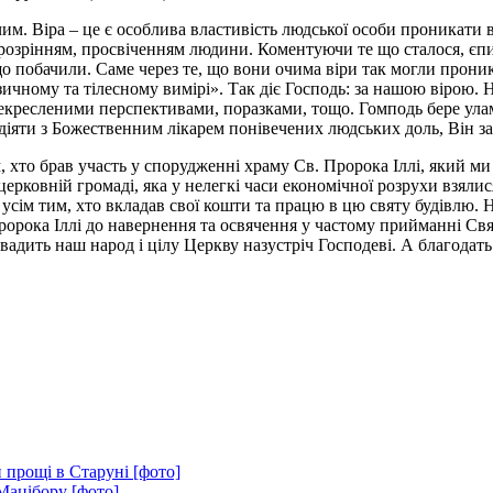
м. Віра – це є особлива властивість людської особи проникати в
 прозрінням, просвіченням людини. Коментуючи те що сталося, єпис
о побачили. Саме через те, що вони очима віри так могли проник
ичному та тілесному вимірі». Так діє Господь: за нашою вірою. На
екресленими перспективами, поразками, тощо. Гомподь бере улам
вдіяти з Божественним лікарем понівечених людських доль, Він з
, хто брав участь у спорудженні храму Св. Пророка Іллі, який ми
церковній громаді, яка у нелегкі часи економічної розрухи взял
усім тим, хто вкладав свої кошти та працю в цю святу будівлю. Н
ророка Іллі до навернення та освячення у частому прийманні Свя
адить наш народ і цілу Церкву назустріч Господеві. А благодать 
 прощі в Старуні [фото]
Мацібору [фото]