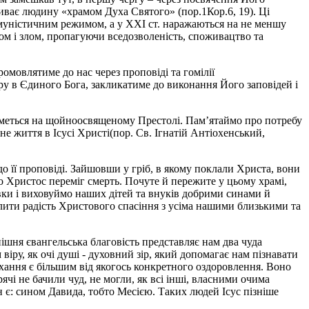
ває людину «храмом Духа Святого» (пор.1Кор.6, 19). Ці
омуністичним режимом, а у ХХІ ст. наражаються на не меншу
ом і злом, пропагуючи вседозволеність, споживацтво та
мовлятиме до нас через проповіді та гомілії
ру в Єдиного Бога, закликатиме до виконання Його заповідей і
атиметься на щойноосвященому Престолі. Пам’ятаймо про потребу
не життя в Ісусі Христі(пор. Св. Ігнатій Антіохенський,
до її проповіді. Зайшовши у гріб, в якому поклали Христа, вони
що Христос переміг смерть. Почуте й пережите у цьому храмі,
мівки і виховуймо наших дітей та внуків добрими синами й
лити радість Христового спасіння з усіма нашими близькими та
ішня євангельська благовість представляє нам два чуда
 віру, як очі душі - духовний зір, який допомагає нам пізнавати
хання є більшим від якогось конкретного оздоровлення. Воно
ячі не бачили чуд, не могли, як всі інші, власними очима
ін є: сином Давида, тобто Месією. Таких людей Ісус пізніше