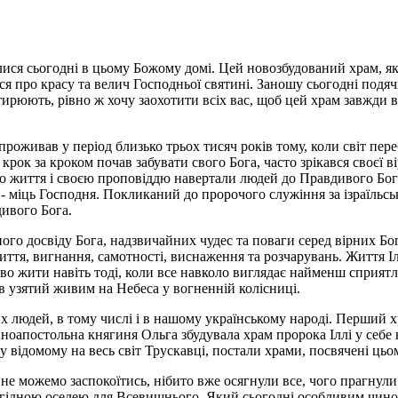
ралися сьогодні в цьому Божому домі. Цей новозбудований храм, я
ся про красу та велич Господньої святині. Заношу сьогодні подя
стирюють, рівно ж хочу заохотити всіх вас, щоб цей храм завжди
роживав у період близько трьох тисяч років тому, коли світ пере
 крок за кроком почав забувати свого Бога, часто зрікався своєї в
го життя і своєю проповіддю навертали людей до Правдивого Бога
ає - міць Господня. Покликаний до пророчого служіння за ізраїль
дивого Бога.
го досвіду Бога, надзвичайних чудес та поваги серед вірних Бог
життя, вигнання, самотності, виснаження та розчарувань. Життя 
во жити навіть тоді, коли все навколо виглядає найменш сприятл
в узятий живим на Небеса у вогненній колісниці.
людей, в тому числі і в нашому українському народі. Перший хра
оапостольна княгиня Ольга збудувала храм пророка Іллі у себе н
і у відомому на весь світ Трускавці, постали храми, посвячені цьо
не можемо заспокоїтись, нібито вже осягнули все, чого прагнули.
 гідною оселею для Всевишнього, Який сьогодні особливим чином