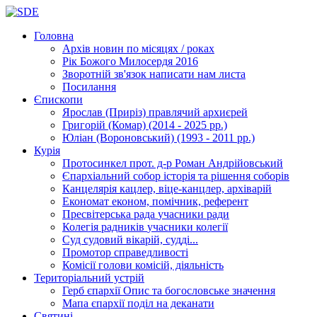
Головна
Архів новин
по місяцях / роках
Рік Божого Милосердя
2016
Зворотній зв'язок
написати нам листа
Посилання
Єпископи
Ярослав (Приріз)
правлячий архиєрей
Григорій (Комар)
(2014 - 2025 рр.)
Юліан (Вороновський)
(1993 - 2011 рр.)
Курія
Протосинкел
прот. д-р Роман Андрійовський
Єпархіальний собор
історія та рішення соборів
Канцелярія
кацлер, віце-канцлер, архіварій
Економат
економ, помічник, референт
Пресвітерська рада
учасники ради
Колегія радників
учасники колегії
Суд
судовий вікарій, судді...
Промотор справедливості
Комісії
голови комісій, діяльність
Територіальний устрій
Герб єпархії
Опис та богословське значення
Мапа єпархії
поділ на деканати
Святині