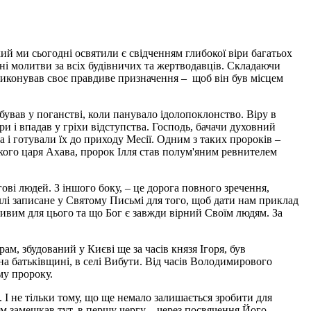
кий ми сьогодні освятили є свідченням глибокої віри багатьох
чні молитви за всіх будівничих та жертводавців. Складаючи
 виконував своє правдиве призначення – щоб він був місцем
бував у поганстві, коли панувало ідолопоклонство. Віру в
іри і впадав у гріхи відступства. Господь, бачачи духовний
 і готували їх до приходу Месії. Одним з таких пророків –
ського царя Ахава, пророк Ілля став полум'яним ревнителем
ові людей. З іншого боку, – це дорога повного зречення,
Іллі записане у Святому Письмі для того, щоб дати нам приклад
ивим для цього та що Бог є завжди вірний Своїм людям. За
м, збудований у Києві ще за часів князя Ігоря, був
а батьківщині, в селі Вибути. Від часів Володимирового
му пророку.
 І не тільки тому, що ще немало залишається зробити для
 замешкав тут, в першу чергу – через посвячення Його