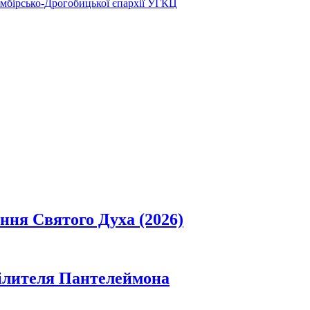
Самбірсько-Дрогобицької єпархії УГКЦ
ання Святого Духа (2026)
цілителя Пантелеймона