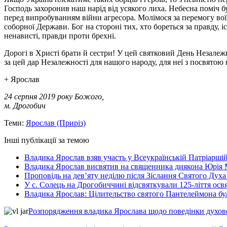
Господь захоронив наш нарід від усякого лиха. Небесна поміч б
перед випробуванням війни агресора. Молімося за перемогу воїн
соборної Держави. Бог на стороні тих, хто бореться за правду, 
ненависті, правди проти брехні.
Дорогі в Христі брати й сестри! У цей святковий День Незалежн
за цей дар Незалежності для нашого народу, для неї з посвятою
+ Ярослав
24 серпня 2019 року Божого,
м. Дрогобич
Теми:
Ярослав (Приріз)
Інші публікації за темою
Владика Ярослав взяв участь у Всеукраїнській Патріаршій
Владика Ярослав висвятив на священника диякона Юрія 
Проповідь на дев’яту неділю після Зіслання Святого Духа
У с. Солець на Дрогобиччині відсвяткували 125-ліття ос
Владика Ярослав: Цілительство святого Пантелеймона бу
Розпорядження владика Ярослава щодо поведінки духовен