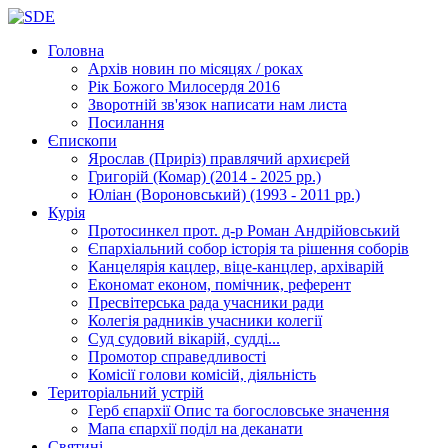
Головна
Архів новин
по місяцях / роках
Рік Божого Милосердя
2016
Зворотній зв'язок
написати нам листа
Посилання
Єпископи
Ярослав (Приріз)
правлячий архиєрей
Григорій (Комар)
(2014 - 2025 рр.)
Юліан (Вороновський)
(1993 - 2011 рр.)
Курія
Протосинкел
прот. д-р Роман Андрійовський
Єпархіальний собор
історія та рішення соборів
Канцелярія
кацлер, віце-канцлер, архіварій
Економат
економ, помічник, референт
Пресвітерська рада
учасники ради
Колегія радників
учасники колегії
Суд
судовий вікарій, судді...
Промотор справедливості
Комісії
голови комісій, діяльність
Територіальний устрій
Герб єпархії
Опис та богословське значення
Мапа єпархії
поділ на деканати
Святині