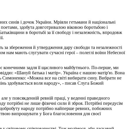
них синів і дочок України. Мріяли гетьмани й національні
 поетами, здобута довготривалою віковою боротьбою і
атьківщини в боротьбі за її свободу і незалежність, впродовж
ї.
сть за збереження й утвердження дару свободи та незалежності
ом нам мають слугувати сучасні герої – полеглі воїни Небесної
 є конечними задля її щасливого майбутнього. По-перше, ми
віддю: «Шануй батька і матір». Україна є нашою матір'ю. Вона
иль Симоненко: «Можна все на світі вибирати сину. Вибрати не
інь здобувається воля народу», - писав Слуга Божий
але у повсякденній ревній праці, у веденні праведного
ду потрібні не лише фізичні сили й зброя. Потрібні передусім
ня добробуту народу потрібно найперше ревних, побожних
твою випрошувати у Бога благословення для своєї
е у світовому співтоваристві. Тож молімося, аби ласкавий