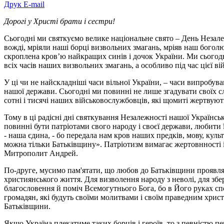
Друк
E-mail
Дорогі у Христі брати і сестри!
Сьогодні ми святкуємо велике національне свято – День Незале
вожді, мріяли наші борці визвольних змагань, мріяв наш бого
скроплена кров’ю найкращих синів і дочок України. Ми сьогодні
всіх часів наших визвольних змагань, а особливо під час цієї в
У ці чи не найскладніші часи вільної України, – часи випробува
нашої держави. Сьогодні ми повинні не лише згадувати своїх сл
сотні і тисячі наших військовослужбовців, які щомиті жертвують
Тому в ці радісні дні святкування Незалежності нашої Українс
повинні бути патріотами свого народу і своєї держави, любити
- наша єдина, - бо передала нам кров наших предків, мову, куль
можна тільки Батьківщину». Патріотизм вимагає жертовнності і
Митрополит Андрей.
По-друге, мусимо пам'ятати, що любов до Батьківщини проявляєт
християнського життя. Для визволення народу з неволі, для збе
благословення й поміч Всемогутнього Бога, бо в Його руках с
громадян, які будуть своїми молитвами і своїм праведним хр
Батьківщини.
Якщо Україна плекатиме таких борців і героїв, то з певністю пе