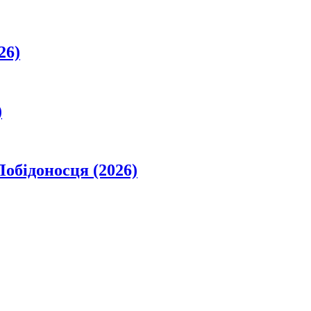
26)
)
обідоносця (2026)