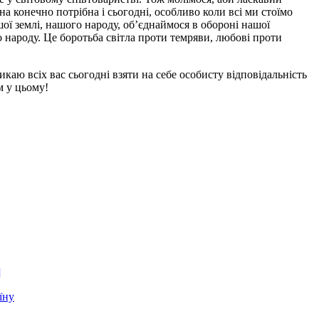
а конечно потрібна і сьогодні, особливо коли всі ми стоїмо
ої землі, нашого народу, об’єднаймося в обороні нашої
го народу. Це боротьба світла проти темряви, любові проти
каю всіх вас сьогодні взяти на себе особисту відповідальність
м у цьому!
]
їну