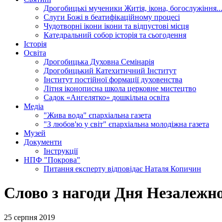
Дрогобицькі мученики
Житія, ікона, богослужіння..
Слуги Божі
в беатифікаційному процесі
Чудотворні ікони
ікони та відпустові місця
Катедральний собор
історія та сьогодення
Історія
Освіта
Дрогобицька Духовна Семінарія
Дрогобицький Катехитичний Інститут
Інститут постійної формації духовенства
Літня іконописна школа
церковне мистецтво
Садок «Ангелятко»
дошкільна освіта
Медіа
"Жива вода"
єпархіальна газета
"З любов'ю у світ"
єпархіальна молодіжна газета
Музей
Документи
Інструкції
НПФ "Покрова"
Питання експерту
відповідає Наталя Копичин
Слово з нагоди Дня Незалежно
25 серпня 2019