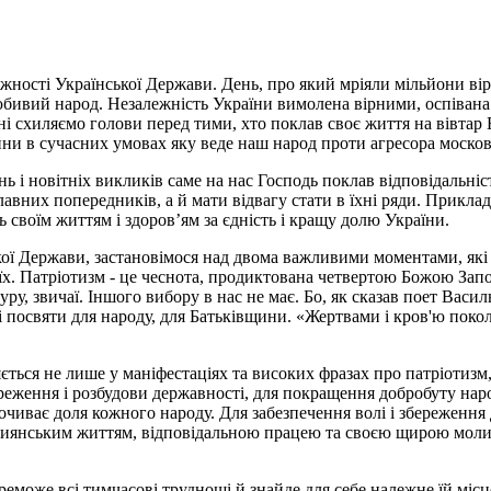
жності Української Держави. День, про який мріяли мільйони вір
любивий народ. Незалежність України вимолена вірними, оспівана
 схиляємо голови перед тими, хто поклав своє життя на вівтар Б
ійни в сучасних умовах яку веде наш народ проти агресора москові
нь і новітніх викликів саме на нас Господь поклав відповідальні
авних попередників, а й мати відвагу стати в їхні ряди. Приклад
 своїм життям і здоров’ям за єдність і кращу долю України.
ької Держави, застановімося над двома важливими моментами, які
 їх. Патріотизм - це чеснота, продиктована четвертою Божою Запо
туру, звичаї. Іншого вибору в нас не має. Бо, як сказав поет Вас
 посвяти для народу, для Батьківщини. «Жертвами і кров'ю покол
ься не лише у маніфестаціях та високих фразах про патріотизм, 
реження і розбудови державності, для покращення добробуту наро
почиває доля кожного народу. Для забезпечення волі і збережен
истиянським життям, відповідальною працею та своєю щирою моли
реможе всі тимчасові труднощі й знайде для себе належне їй місц