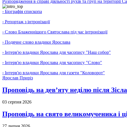
Розпорядження в справі діяльності рухів та груп на території 
› Біографія єпископа
› Репортаж з інтронізації
› Слово Блаженнішого Святослава під час інтронізації
› Подячне слово владики Ярослава
› Інтерв'ю владики Ярослава для часопису "Наш собор"
› Інтерв'ю владики Ярослава для часопису "Слово"
› Інтерв'ю владики Ярослава для газети "Коловорот"
Ярослав Приріз
Проповідь на дев’яту неділю після Зісл
03 серпня 2026
Проповідь на свято великомученика і 
27 липня 2026