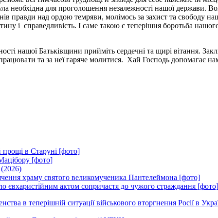
ула необхідна для проголошення незалежності нашої держави. Вон
ів правди над ордою темряви, молімось за захист та свободу наш
істину і справедливість. І саме такою є теперішня боротьба нашо
ості нашої Батьківщини прийміть сердечні та щирі вітання. Закли
 працювати та за неї гаряче молитися. Хай Господь допомагає на
 прощі в Старуні [фото]
Мацібору [фото]
 (2026)
вячення храму святого великомученика Пантелеймона [фото]
ло євхаристійним актом сопричастя до чужого страждання [фото
ства в теперішній ситуації військового вторгнення Росії в Укра