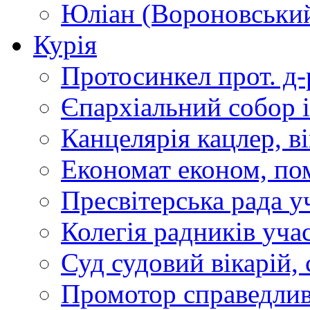
Юліан (Вороновськи
Курія
Протосинкел
прот. д
Єпархіальний собор
Канцелярія
кацлер, в
Економат
економ, по
Пресвітерська рада
у
Колегія радників
учас
Суд
судовий вікарій, с
Промотор справедлив