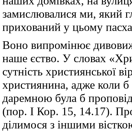
наших домівках, на вулиця
замислювалися ми, який г
прихований у цьому пасха
Воно випромінює дивовижн
наше єство. У словах «Хр
сутність християнської ві
християнина, адже коли б 
даремною була б проповідь
(пор. І Кор. 15, 14.17). 
ділимося з іншими вістко