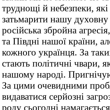
труднощі й небезпеки, як
затьмарити нашу духовну р
російська збройна агресія,
та Півдні нашої країни, ал
кожного українця. За так
стають політичні чвари, 
нашому народі. Пригнічую
За цими очевидними про
видаватися серйозні загро
роду сьогодні намагаєтьс