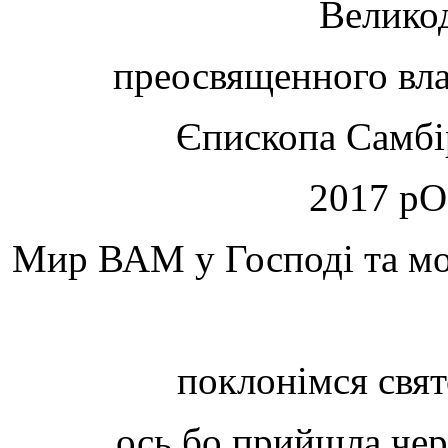
Велико
преосвященного вла
Єпископа Самбі
2017 р
Мир ВАМ у Господі та мо
поклонімся свя
ось бо прийшла чере