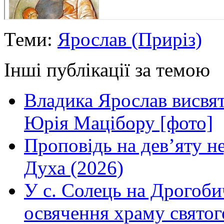
Теми:
Ярослав (Приріз)
Інші публікації за темою
Владика Ярослав висвя
Юрія Мацібору [фото]
Проповідь на дев’яту н
Духа (2026)
У с. Солець на Дрогоби
освячення храму свято