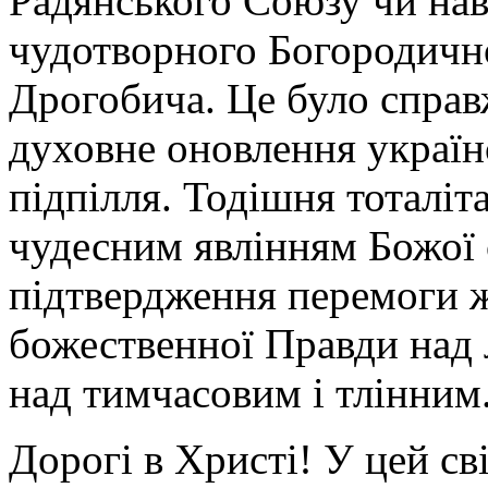
Радянського Союзу чи нав
чудотворного Богородично
Дрогобича. Це було справ
духовне оновлення україн
підпілля. Тодішня тоталіт
чудесним явлінням Божої 
підтвердження перемоги 
божественної Правди над 
над тимчасовим і тлінним
Дорогі в Христі! У цей св