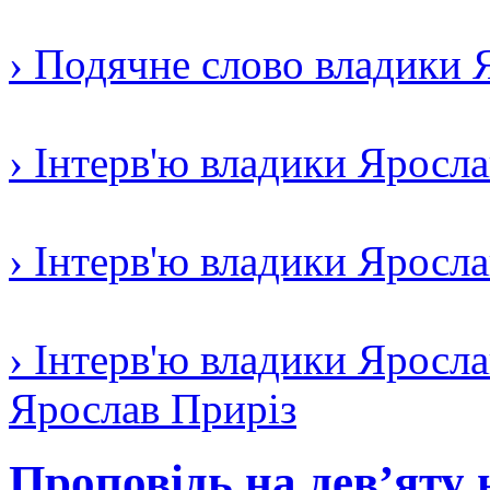
› Подячне слово владики 
› Інтерв'ю владики Яросл
› Інтерв'ю владики Яросл
› Інтерв'ю владики Яросла
Ярослав Приріз
Проповідь на дев’яту 