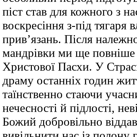
піст став для кожного з н
воскресіння з-під тягаря в
прив’язань. Після належн
мандрівки ми ще повніше
Христової Пасхи. У Стра
драму останніх годин жит
таїнственно стаючи учасн
нечесності й підлості, не
Божий добровільно віддав
вивільнити нас із полону 