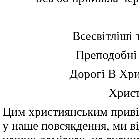
Всесвітліші 
Преподобні 
Дорогі В Хрис
Христ
Цим християнським привіт
у наше повсякдення, ми ві