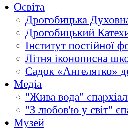
Освіта
Дрогобицька Духовна
Дрогобицький Катехи
Інститут постійної ф
Літня іконописна шк
Садок «Ангелятко»
д
Медіа
"Жива вода"
єпархіал
"З любов'ю у світ"
єп
Музей