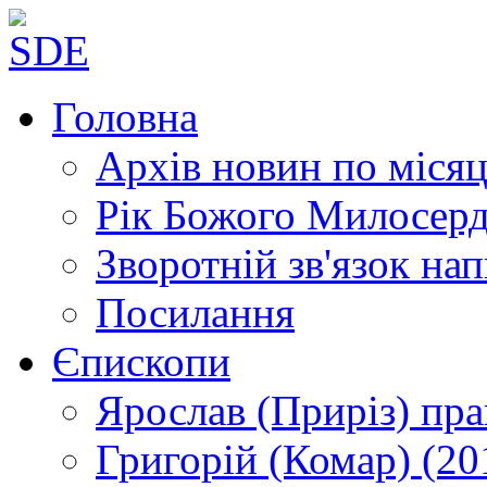
Головна
Архів новин
по місяц
Рік Божого Милосер
Зворотній зв'язок
нап
Посилання
Єпископи
Ярослав (Приріз)
пра
Григорій (Комар)
(20