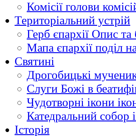
Комісії
голови комісі
Територіальний устрій
Герб єпархії
Опис та 
Мапа єпархії
поділ н
Святині
Дрогобицькі мучени
Слуги Божі
в беатиф
Чудотворні ікони
іко
Катедральний собор
Історія