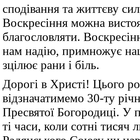
сподівання та життєву сил
Воскресіння можна вистоя
благословляти. Воскресін
нам надію, примножує на
зцілює рани і біль.
Дорогі в Христі! Цього ро
відзначатимемо 30-ту річ
Пресвятої Богородиці. У п
ті часи, коли сотні тисяч