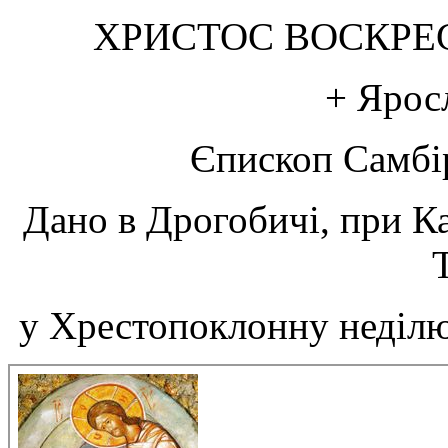
ХРИСТОС ВОСКРЕС
+ Яросл
Єпископ Самбі
Дано в Дрогобичі, при К
у Хрестопоклонну неділю