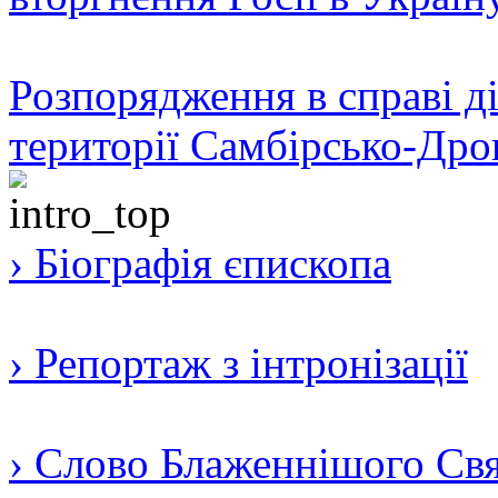
Розпорядження в справі ді
території Самбірсько-Дро
› Біографія єпископа
› Репортаж з інтронізації
› Слово Блаженнішого Свят