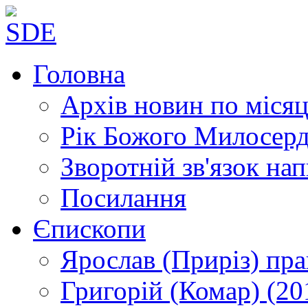
Головна
Архів новин
по місяц
Рік Божого Милосер
Зворотній зв'язок
нап
Посилання
Єпископи
Ярослав (Приріз)
пра
Григорій (Комар)
(20