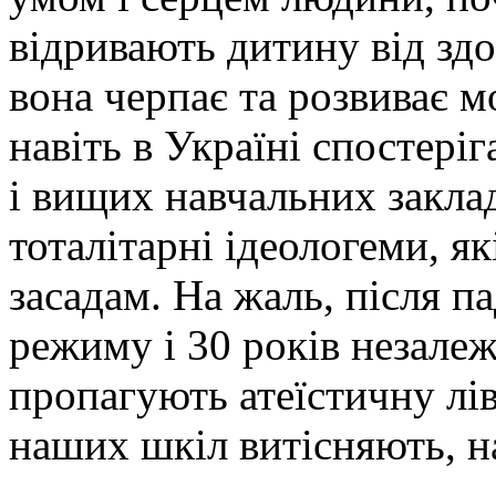
відривають дитину від здо
вона черпає та розвиває м
навіть в Україні спостері
і вищих навчальних закла
тоталітарні ідеологеми, я
засадам. На жаль, після п
режиму і 30 років незалеж
пропагують атеїстичну лів
наших шкіл витісняють, н