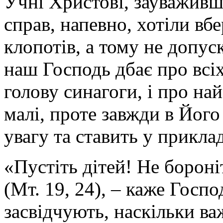
Учні Христові, зауваживши
справ, напевно, хотіли вб
клопотів, а тому не допус
наш Господь дбає про всіх
голову синагоги, і про н
малі, проте завжди в Його
увагу та ставить у прикла
«Пустіть дітей! Не бороні
(Мт. 19, 24), – каже Госпо
засвідчують, наскільки ва