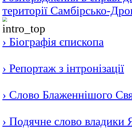
території Самбірсько-Дро
› Біографія єпископа
› Репортаж з інтронізації
› Слово Блаженнішого Свят
› Подячне слово владики 