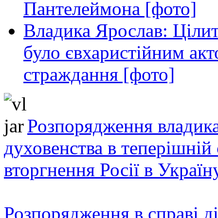
Пантелеймона [фото]
Владика Ярослав: Ціли
було євхаристійним акт
страждання [фото]
Розпорядження владика
духовенства в теперішній 
вторгнення Росії в Україн
Розпорядження в справі ді