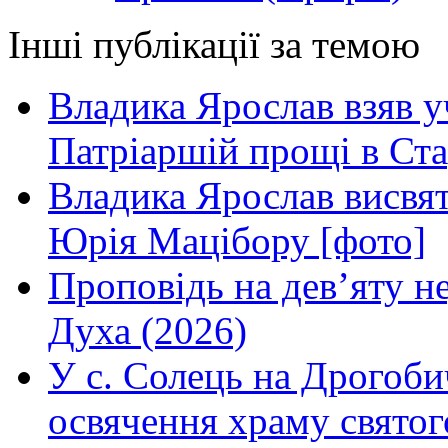
Інші публікації за темою
Владика Ярослав взяв у
Патріаршій прощі в Ста
Владика Ярослав висвя
Юрія Мацібору [фото]
Проповідь на дев’яту н
Духа (2026)
У с. Солець на Дрогоби
освячення храму свято