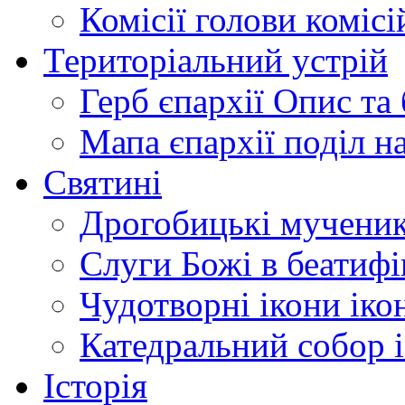
Комісії
голови комісі
Територіальний устрій
Герб єпархії
Опис та 
Мапа єпархії
поділ н
Святині
Дрогобицькі мучени
Слуги Божі
в беатиф
Чудотворні ікони
іко
Катедральний собор
Історія