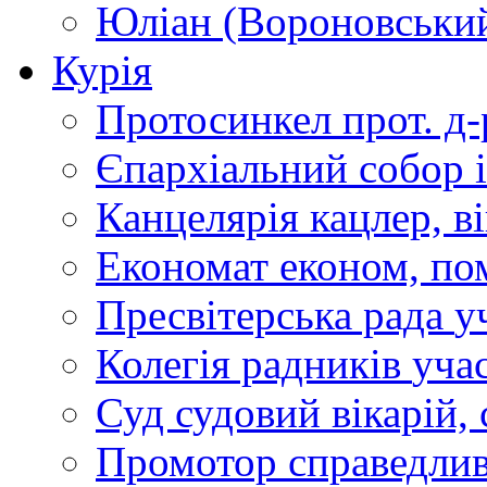
Юліан (Вороновськи
Курія
Протосинкел
прот. д
Єпархіальний собор
Канцелярія
кацлер, в
Економат
економ, по
Пресвітерська рада
у
Колегія радників
учас
Суд
судовий вікарій, с
Промотор справедлив