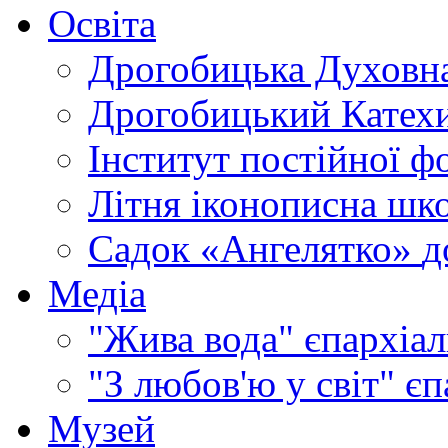
Освіта
Дрогобицька Духовна
Дрогобицький Катехи
Інститут постійної ф
Літня іконописна шк
Садок «Ангелятко»
д
Медіа
"Жива вода"
єпархіал
"З любов'ю у світ"
єп
Музей