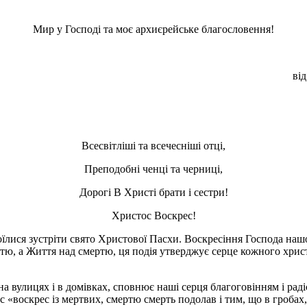
Мир у Господі та моє архиєрейське благословення!
від
Всесвітліші та всечесніші отці,
Преподобні ченці та черниці,
Дорогі В Христі брати і сестри!
Христос Воскрес!
їлися зустріти свято Христової Пасхи. Воскресіння Господа наш
, а Життя над смертю, ця подія утверджує серце кожного христия
а вулицях і в домівках, сповнює наші серця благоговінням і рад
ос «воскрес із мертвих, смертю смерть подолав і тим, що в гроба