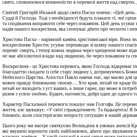
свято, сповнюємося впевненістю в перемозі життя над смертю, д
Святий Григорій Ніський щодо свята Пасхи повчає: «Цей день…
Судді й Господа. Тоді з необхідності будуть плакати ті, чиї грі
та сподівання виправити себе через покаяння. Цей день усуває
надія нашого воскресіння, яка спонукає дбати про чесноти і не
Христова Пасха – наріжний камінь християнської віри. Вона зн
воскресінням Христос усуває перешкоди зі шляху нашого спас
переміг смерть, і тепер кожна людина через хрещення може відно
не має абсолютної влади над людиною, бо через покаяння та спо
Воскресіння - це Христова перемога, якою Господь відкриває пе
благодаттю скидати із себе стару людину і, дотримуючись Божи
Небесного Царства. Апостол Павло навчає нас, що маємо для цьо
кожен правду ближньому своєму… Хто крав, нехай не краде біл
нехай не виходить з уст ваших, а лише гарне, що може в потребі
разом з усією злобою. Будьте, натомість, добрі один до одного 
Характер Пасхальної перемоги показує нам Голгофа. Це перемог
життя, але зауважує: «У світі страждатимете. Та бадьортесь! Я 
ближніх, коли спостерігаємо непросту ситуацію в нашій державі 
Цього року ми вкотре святкуємо Великдень в умовах анексії К
які змушені хоронити своїх найближчих, дбати про лікування п
власних домівок... У такій ситуації в наші серця може закрадати