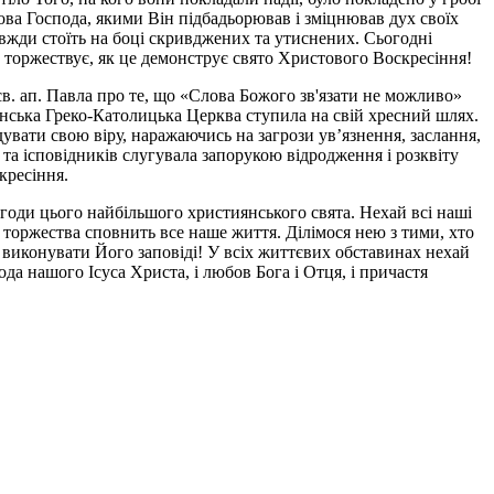
ова Господа, якими Він підбадьорював і зміцнював дух своїх
 завжди стоїть на боці скривджених та утиснених. Сьогодні
 торжествує, як це демонструє свято Христового Воскресіння!
 св. ап. Павла про те, що «Слова Божого зв'язати не можливо»
аїнська Греко-Католицька Церква ступила на свій хресний шлях.
ідувати свою віру, наражаючись на загрози ув’язнення, заслання,
 та ісповідників слугувала запорукою відродження і розквіту
кресіння.
годи цього найбільшого християнського свята. Нехай всі наші
 торжества сповнить все наше життя. Ділімося нею з тими, хто
р виконувати Його заповіді! У всіх життєвих обставинах нехай
ода нашого Ісуса Христа, і любов Бога і Отця, і причастя