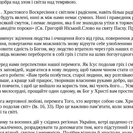
обра над злом і світла над темрявою.
 Христового Воскресіння є світлим і радісним, навіть більш ра
хи будуть явлені, нині ж між нами немає сумних. Нині і праведник 
 всякий смуток, і немає людини, яка б не знаходила утіхи в торж
навидіти пороки» (Св. Григорій Ніський.Слово на святу Пасху. П
аменує зцілення людства і очищення його від гріха, повернення 
іння, повертаючи нам можливість знову відчути себе улюбленим
вити єдність із Богом, яку людство втратило через гріх наших пр
відь можемо перебороти в собі гріх і стати на шлях богоугодног
ред нами перспективи нашої перемоги. Як Ісус подолав гріх і см
х заповідей, зодягатися в нову людину, щоб таким чином стати 
го робити: «Вам треба позбутися, старої людини, яку розтлівают
ьше, а краще хай працює, творивши власними руками добро, щоб 
 повчити, і щоб це вийшло на користь тим, які чують його… Усяка
та милосердні, прощайте один одному, як Бог у Христі вам простив
а жертовної любові, перемога Того, хто жертвує собою сам. Хрис
бо подолав світ» (Ів. 16, 33). Про це важливо пам’ятати, коли за
та світі.
риму та воєнних дій у східних регіонах України, котрі щоденно
окалічених, розраджувати та допомагати тим, кого підступний і
ся відчай, смуток і непевність. Подібне відчули й апостоли, коли 