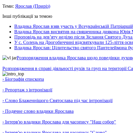
Теми:
Ярослав (Приріз)
Інші публікації за темою
Владика Ярослав взяв участь у Всеукраїнській Патріаршій
Владика Ярослав висвятив на священника диякона Юрія 
Проповідь на дев’яту неділю після Зіслання Святого Духа
У с. Солець на Дрогобиччині відсвяткували 125-ліття ос
Владика Ярослав: Цілительство святого Пантелеймона бу
Розпорядження владика Ярослава щодо поведінки духовен
Розпорядження в справі діяльності рухів та груп на території 
› Біографія єпископа
› Репортаж з інтронізації
› Слово Блаженнішого Святослава під час інтронізації
› Подячне слово владики Ярослава
› Інтерв'ю владики Ярослава для часопису "Наш собор"
› Інтерв'ю владики Ярослава для часопису "Слово"