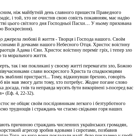
дісним, ніж майбутній день славного пришестя Праведного
радіє, і той, хто не очистив свою совість покаянням, має надію
естві цього світлого дня Господньої Пасхи… У ньому прихована
ро Воскресіння).
до джерела любові й життя - Творця і Господа нашого. Своїм
и синами й дочками нашого Небесного Отця. Христос воістину
аотців Адама і Єви. Христос воістину переміг гріх, і тепер зло
о та морального життя.
ерть, так і ми покликані у своєму житті перемагати зло, Божою
співучасниками слави воскреслого Христа та спадкоємцями
ь звабливі пристрасті... Тому, відкинувши брехню, говоріть
він мав змогу дати тому, хто потребує. Жодне погане слово
 досада, гнів та неправда мусять бути викорінені з-посеред вас
» (Еф. 4, 22-32).
тос не обіцяє своїм послідовникам легкого і безтурботного
знаємо труднощів і страждань чи стаємо свідками горя наших
 стають причиною страждань численних українських громадян,
 жорстокий агресор зробив вдовами і сиротами, позбавив
тіло Того, на кого вони покладали надії, було покладено у гробі