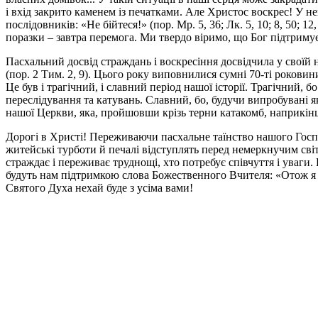
і вхід закрито каменем із печатками. Але Христос воскрес! У н
послідовників: «Не бійтеся!» (пор. Мр. 5, 36; Лк. 5, 10; 8, 50;
поразки – завтра перемога. Ми твердо віримо, що Бог підтриму
Пасхальний досвід страждань і воскресіння досвідчила у своїй н
(пор. 2 Тим. 2, 9). Цього року виповнилися сумні 70-ті рокови
Це був і трагічний, і славний період нашої історії. Трагічний, 
переслідування та катувань. Славний, бо, будучи випробувані я
нашої Церкви, яка, пройшовши крізь терни катакомб, наприкінці
Дорогі в Христі! Переживаючи пасхальне таїнство нашого Госпо
житейські турботи й печалі відступлять перед немеркнучим сві
страждає і переживає труднощі, хто потребує співчуття і уваги
будуть нам підтримкою слова Божественного Вчителя: «Отож я з в
Святого Духа нехай буде з усіма вами!