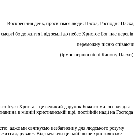
Воскресіння день, просвітімся люди: Пасха, Господня Пасха,
 смерті бо до життя і від землі до небес Христос Бог нас перевів,
переможну пісню співаючи
(Ірмос першої пісні Канону Пасхи).
ого Ісуса Христа – це великий дарунок Божого милосердя для
нина в міцній християнській вірі, постійній надії на Господа
істю, адже ми святкуємо незбагненну для людського розуму
х, життя дарував». Відзначаючи це найбільше християнське