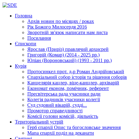
Головна
Архів новин
по місяцях / роках
Рік Божого Милосердя
2016
Зворотній зв'язок
написати нам листа
Посилання
Єпископи
Ярослав (Приріз)
правлячий архиєрей
Григорій (Комар)
(2014 - 2025 рр.)
Юліан (Вороновський)
(1993 - 2011 рр.)
Курія
Протосинкел
прот. д-р Роман Андрійовський
Єпархіальний собор
історія та рішення соборів
Канцелярія
кацлер, віце-канцлер, архіварій
Економат
економ, помічник, референт
Пресвітерська рада
учасники ради
Колегія радників
учасники колегії
Суд
судовий вікарій, судді...
Промотор справедливості
Комісії
голови комісій, діяльність
Територіальний устрій
Герб єпархії
Опис та богословське значення
Мапа єпархії
поділ на деканати
Святині