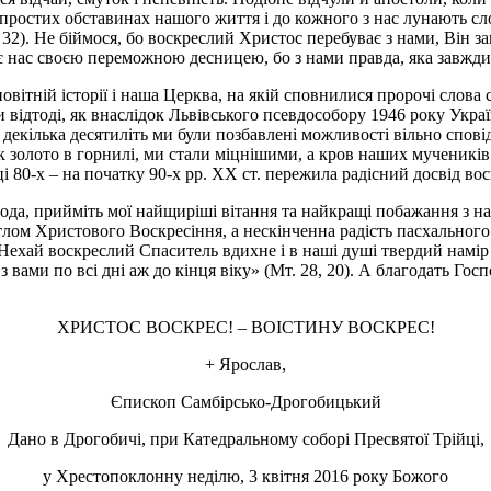
епростих обставинах нашого життя і до кожного з нас лунають сл
 12, 32). Не біймося, бо воскреслий Христос перебуває з нами, Він
є нас своєю переможною десницею, бо з нами правда, яка завжди
овітній історії і наша Церква, на якій сповнилися пророчі слова
ни відтоді, як внаслідок Львівського псевдособору 1946 року Укр
бо декілька десятиліть ми були позбавлені можливості вільно спов
к золото в горнилі, ми стали міцнішими, а кров наших мучеників
 80-х – на початку 90-х рр. ХХ ст. пережила радісний досвід вос
да, прийміть мої найщиріші вітання та найкращі побажання з на
тлом Христового Воскресіння, а нескінченна радість пасхального
. Нехай воскреслий Спаситель вдихне і в наші душі твердий намі
ами по всі дні аж до кінця віку» (Мт. 28, 20). А благодать Госп
ХРИСТОС ВОСКРЕС! – ВОІСТИНУ ВОСКРЕС!
+ Ярослав,
Єпископ Самбірсько-Дрогобицький
Дано в Дрогобичі, при Катедральному соборі Пресвятої Трійці,
у Хрестопоклонну неділю, 3 квітня 2016 року Божого