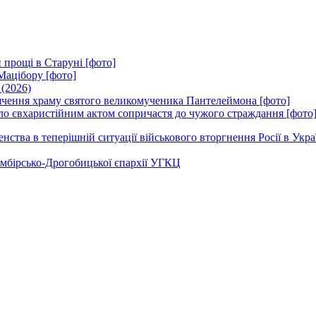
 прощі в Старуні [фото]
Мацібору [фото]
 (2026)
вячення храму святого великомученика Пантелеймона [фото]
ло євхаристійним актом сопричастя до чужого страждання [фото
ства в теперішній ситуації військового вторгнення Росії в Укра
Самбірсько-Дрогобицької єпархії УГКЦ