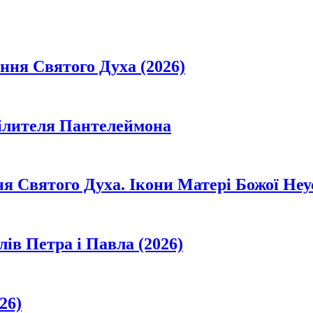
ання Святого Духа (2026)
цілителя Пантелеймона
ня Святого Духа. Ікони Матері Божої Неу
лів Петра і Павла (2026)
26)