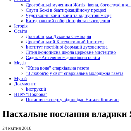
Дрогобицькі мученики
Житія, ікона, богослужіння..
Слуги Божі
в беатифікаційному процесі
Чудотворні ікони
ікони та відпустові місця
Катедральний собор
історія та сьогодення
Історія
Освіта
Дрогобицька Духовна Семінарія
Дрогобицький Катехитичний Інститут
Інститут постійної формації духовенства
Літня іконописна школа
церковне мистецтво
Садок «Ангелятко»
дошкільна освіта
Медіа
"Жива вода"
єпархіальна газета
"З любов'ю у світ"
єпархіальна молодіжна газета
Музей
Документи
Інструкції
НПФ "Покрова"
Питання експерту
відповідає Наталя Копичин
Пасхальне послання владики 
24 квітня 2016