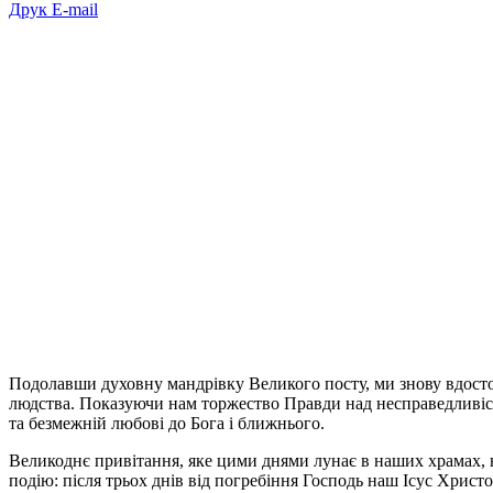
Друк
E-mail
Подолавши духовну мандрівку Великого посту, ми знову вдосто
людства. Показуючи нам торжество Правди над несправедливістю
та безмежній любові до Бога і ближнього.
Великоднє привітання, яке цими днями лунає в наших храмах, н
подію: після трьох днів від погребіння Господь наш Ісус Христ