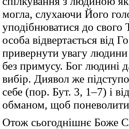
спілкування з людиною як
могла, слухаючи Його гол
уподібнюватися до свого Тв
особа відвертається від Го
привернути увагу людини д
без примусу. Бог людині д
вибір. Диявол же підступ
себе (пор. Бут. 3, 1–7) і в
обманом, щоб поневолити
Отож сьогоднішнє Боже Сл