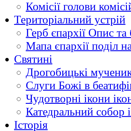
Комісії
голови комісі
Територіальний устрій
Герб єпархії
Опис та 
Мапа єпархії
поділ н
Святині
Дрогобицькі мучени
Слуги Божі
в беатиф
Чудотворні ікони
іко
Катедральний собор
Історія