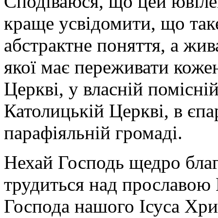
Сподіваюся, що цей ювіл
краще усвідомити, що таке
абстрактне поняття, а жив
якої має переживати коже
Церкві, у власній помісні
Католицькій Церкві, в єпар
парафіяльній громаді.
Нехай Господь щедро благ
трудиться над прославою Й
Господа нашого Ісуса Хрис