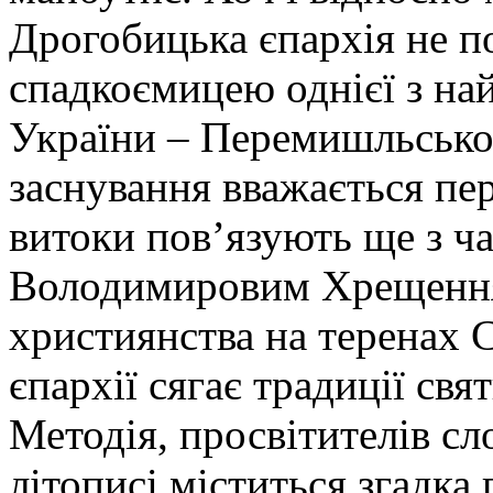
Дрогобицька єпархія не по
спадкоємицею однієї з на
України – Перемишльсько
заснування вважається пер
витоки пов’язують ще з ч
Володимировим Хрещенням
християнства на теренах 
єпархії сягає традиції св
Методія, просвітителів с
літописі міститься згадка