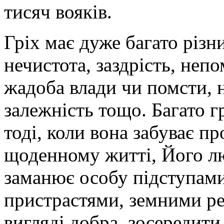
тисяч вояків.
Г
ріх має дуже багато різни
нечистота, заздрість, непо
жадоба влади чи помсти, 
залежність тощо. Багато г
тоді, коли вона забуває пр
щоденному житті, Його люб
заманює особу підступами
пристрастями, земними ре
вигляді добра, зосередити