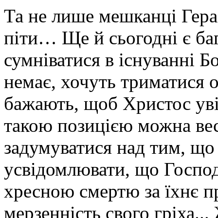
Та не лише мешканці Гера
піти… Ще й сьогодні є баг
сумніватися в існуванні Б
немає, хочуть триматися 
бажають, щоб Христос уві
такою позицією можна вес
задумуватися над тим, що 
усвідомлювати, що Господ
хресною смертю за їхнє п
мерзенність свого гріха..