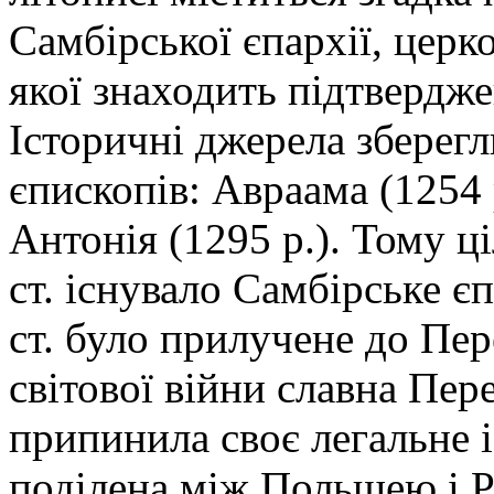
Самбірської єпархії, церк
якої знаходить підтвердже
Історичні джерела зберегл
єпископів: Авраама (1254 р
Антонія (1295 р.). Тому ц
ст. існувало Самбірське є
ст. було прилучене до Пе
світової війни славна Пер
припинила своє легальне і
поділена між Польщею і 