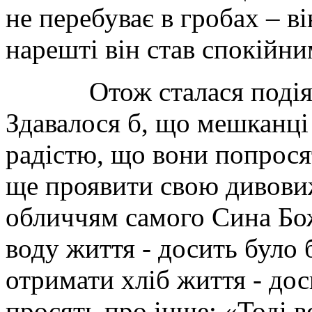
не перебуває в гробах – в
нарешті він став спокійни
Отож сталася подія, як
Здавалося б, що мешканці
радістю, що вони попрося
ще проявити свою дивовиж
обличчям самого Сина Бо
воду життя
-
досить було 
отримати хліб життя
-
доси
просять про інше: «Тоді в