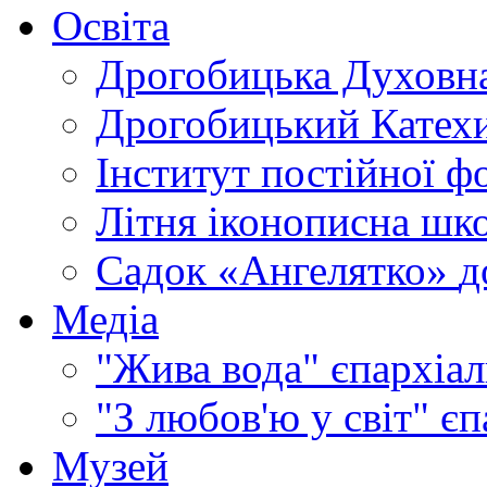
Освіта
Дрогобицька Духовна
Дрогобицький Катехи
Інститут постійної ф
Літня іконописна шк
Садок «Ангелятко»
д
Медіа
"Жива вода"
єпархіал
"З любов'ю у світ"
єп
Музей