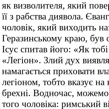
як визволителя, який пове
її з рабства диявола. Єва
чоловік, який виходить наз
Геразинському краю, був
Ісус спитав його: «Як тобі
«Легіон».
Злий дух виявля
намагається приховати вл
легіоном, тобто вказує на 
брехні. Водночас, можемо 
того чоловіка: римський в