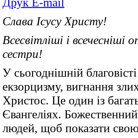
Друк
E-mail
Слава Ісусу Христу!
Всесвітліші і всечесніші о
сестри!
У сьогоднішній благовіст
екзорцизму, вигнання злих
Христос. Це один із багат
Євангеліях. Божественни
людей, щоб показати свою