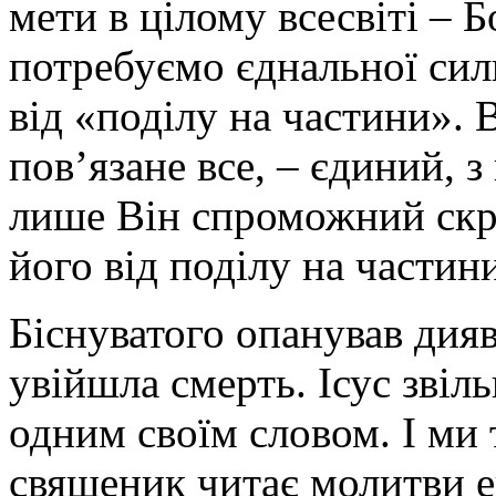
мети в цілому всесвіті – 
потребуємо єднальної сил
від «поділу на частини». 
пов’язане все, – єдиний, 
лише Він спроможний скр
його від поділу на частин
Біснуватого опанував дияво
увійшла смерть. Ісус звіл
одним своїм словом. І ми 
священик читає молитви е