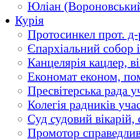
Юліан (Вороновськи
Курія
Протосинкел
прот. д
Єпархіальний собор
Канцелярія
кацлер, в
Економат
економ, по
Пресвітерська рада
у
Колегія радників
учас
Суд
судовий вікарій, с
Промотор справедлив