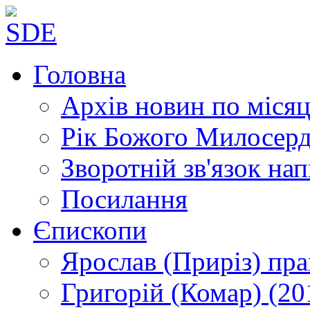
Головна
Архів новин
по місяц
Рік Божого Милосер
Зворотній зв'язок
нап
Посилання
Єпископи
Ярослав (Приріз)
пра
Григорій (Комар)
(20