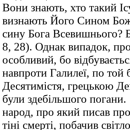
Вони знають, хто такий Іс
визнають Його Сином Божи
сину Бога Всевишнього? Б
8, 28). Однак випадок, пр
особливий, бо відбуваєтьс
навпроти Галилеї, по той 
Десятимістя, грецькою Де
були здебільшого погани. 
народ, про який писав про
тіні смерті, побачив світл