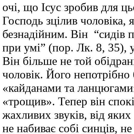
очі, що Ісус зробив для ц
Господь зцілив чоловіка, 
безнадійним. Він “сидів п
при умі” (пор. Лк. 8, 35),
Він більше не той обідран
чоловік. Його непотрібно 
«кайданами та ланцюгами»,
«трощив». Тепер він спок
жахливих звуків, від яких
не набиває собі синців, не