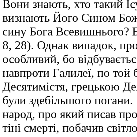
Вони знають, хто такий Іс
визнають Його Сином Божи
сину Бога Всевишнього? Б
8, 28). Однак випадок, пр
особливий, бо відбуваєтьс
навпроти Галилеї, по той 
Десятимістя, грецькою Де
були здебільшого погани. 
народ, про який писав про
тіні смерті, побачив світло 