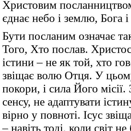
Христовим посланництвом
єднає небо і землю, Бога 
Бути посланим означає та
Того, Хто послав. Христос
істини – не як той, хто го
звіщає волю Отця. У цьом
покори, і сила Його місії.
сенсу, не адаптувати істин
вірно у повноті. Ісус звіщ
– навіть тоді, коли світ не