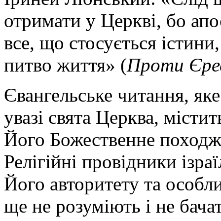
отримати у Церкві, бо апо
все, що стосується істини
питво життя» (
Проти Єре
Євангельське читання, як
увазі свята Церква, місти
Його Божественне походже
Релігійні провідники ізра
Його авторитету та особл
ще не розуміють і не бача