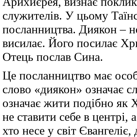
Арихиєрея, визнає поклик
служителів. У цьому Таїнс
посланництва. Диякон – не
висилає. Його посилає Хри
Отець послав Сина.
Це посланництво має особ
слово «диякон» означає с
означає жити подібно як Х
не ставити себе в центрі,
хто несе у світ Євангеліє,