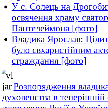
У с. Солець на Дрогоби
освячення храму свято
Пантелеймона [фото]
Владика Ярослав: Ціли
було євхаристійним акт
страждання [фото]
Розпорядження владика
духовенства в теперішній 
вторгнення Росії в Україн