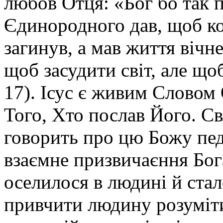
любов Отця: «Бог бо так 
Єдинородного дав, щоб кож
загинув, а мав життя вічне
щоб засудити світ, але щоб
17). Ісус є живим Словом
Того, Хто послав Його. С
говорить про цю Божу педа
взаємне призвичаєння Бо
оселилося в людині й ст
привчити людину розуміти