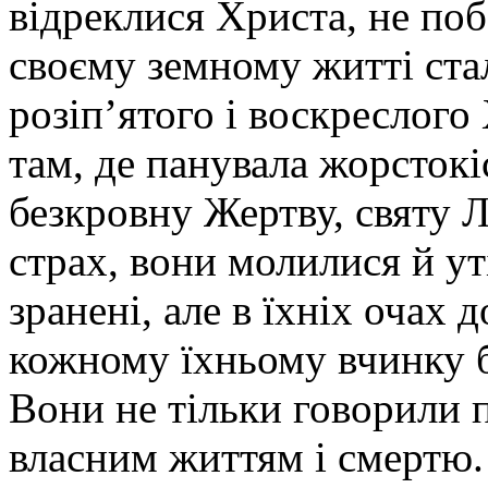
відреклися Христа, не поб
своєму земному житті ст
розіп’ятого і воскреслого
там, де панувала жорстокі
безкровну Жертву, святу Лі
страх, вони молилися й ут
зранені, але в їхніх очах 
кожному їхньому вчинку б
Вони не тільки говорили 
власним життям і смертю.