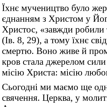
Їхнє мучеництво було же
єднанням з Христом у Йог
Христос, «завжди робили 
(Ів. 8, 29), а тому їхнє св
смертю. Воно живе й пром
кров стала джерелом сили
місію Христа: місію любов
Сьогодні ми маємо ще одн
свячення. Церква, у молит