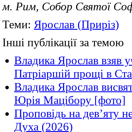
м. Рим, Собор Святої Соф
Теми:
Ярослав (Приріз)
Інші публікації за темою
Владика Ярослав взяв у
Патріаршій прощі в Ста
Владика Ярослав висвя
Юрія Мацібору [фото]
Проповідь на дев’яту н
Духа (2026)