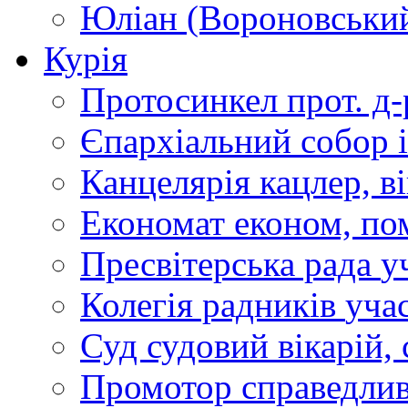
Юліан (Вороновськи
Курія
Протосинкел
прот. д
Єпархіальний собор
Канцелярія
кацлер, в
Економат
економ, по
Пресвітерська рада
у
Колегія радників
учас
Суд
судовий вікарій, с
Промотор справедлив