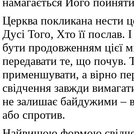
намагається Його пойняти (
Церква покликана нести це
Дусі Того, Хто її послав.
бути продовженням цієї мі
передавати те, що почув. 
применшувати, а вірно пер
свідчення завжди вимагат
не залишає байдужими – в
або спротив.
Найвищою формою свідчен