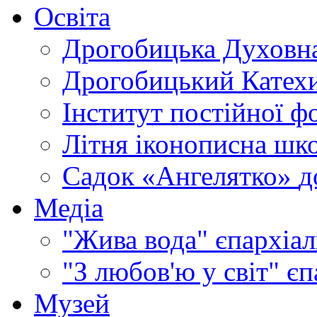
Освіта
Дрогобицька Духовна
Дрогобицький Катехи
Інститут постійної ф
Літня іконописна шк
Садок «Ангелятко»
д
Медіа
"Жива вода"
єпархіал
"З любов'ю у світ"
єп
Музей