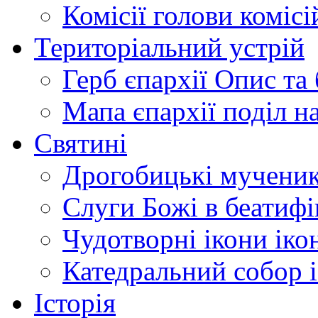
Комісії
голови комісі
Територіальний устрій
Герб єпархії
Опис та 
Мапа єпархії
поділ н
Святині
Дрогобицькі мучени
Слуги Божі
в беатиф
Чудотворні ікони
іко
Катедральний собор
Історія