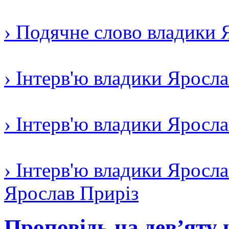
› Подячне слово владики 
› Інтерв'ю владики Яросл
› Інтерв'ю владики Яросл
› Інтерв'ю владики Яросла
Ярослав Приріз
Проповідь на дев’яту 