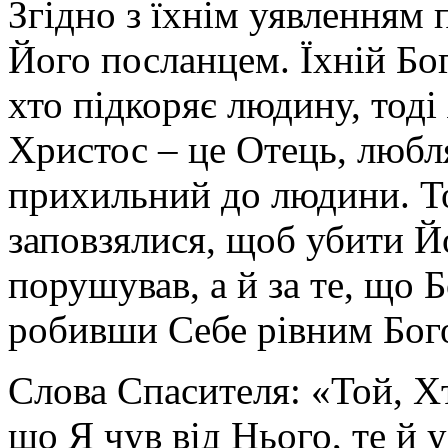
Згідно з їхнім уявленням 
Його посланцем. Їхній Бог
хто підкоряє людину, тоді 
Христос – це Отець, любл
прихильний до людини. Т
заповзялися, щоб убити Йо
порушував, а й за те, що 
робивши Себе рівним Богов
Слова Спасителя: «Той, Х
що Я чув від Нього, те й у 