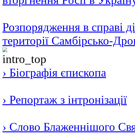
Розпорядження в справі ді
території Самбірсько-Дро
› Біографія єпископа
› Репортаж з інтронізації
› Слово Блаженнішого Свят