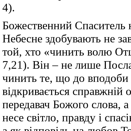
4).
Божественний Спаситель н
Небесне здобувають не за
той, хто «чинить волю Отц
7,21). Він – не лише Посл
чинить те, що до вподоби 
відкривається справжній 
передавач Божого слова, а
несе світло, правду і спас
а як відповідь на любов Т