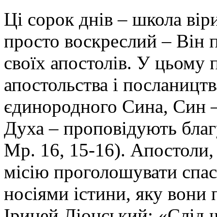
Ці сорок днів – школа віри
просто воскреслий – Він п
своїх апостолів. У цьому
апостольства і послаництв
єдинородного Сина, Син – 
Духа – проповідують благу
Мр. 16, 15-16). Апостоли
місію проголошувати спасі
носіями істини, яку вони 
Іриней Ліонський: «Слід 