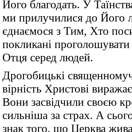
Його благодать. У Таїнс
ми прилучилися до Його л
єднаємося з Тим, Хто пос
покликані проголошувати 
Отця серед людей.
Дрогобицькі священномуч
вірність Христові виражає
Вони засвідчили своєю кр
сильніша за страх. А сьог
знак того, що Церква жива