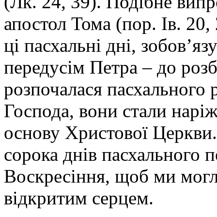
(Лк. 24, 39). Подібне вип
апостол Тома (пор. Ів. 20,
ці пасхальні дні, зобов’яз
передусім Петра – до роз
розпочалася пасхального 
Господа, вони стали нарі
основу Христової Церкви
сорока днів пасхального п
Воскресіння, щоб ми могл
відкритим серцем.