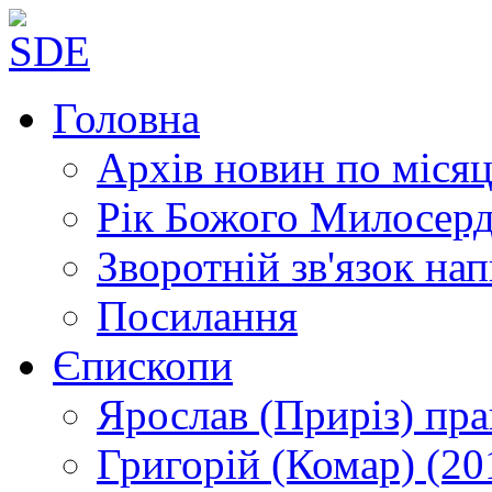
Головна
Архів новин
по місяц
Рік Божого Милосер
Зворотній зв'язок
нап
Посилання
Єпископи
Ярослав (Приріз)
пра
Григорій (Комар)
(20