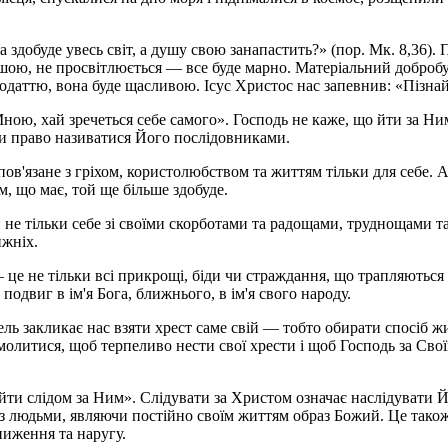
 здобуде увесь світ, а душу свою занапастить?» (пор. Мк. 8,36). 
днішою, не просвітлюється — все буде марно. Матеріальний добр
тю, вона буде щасливою. Ісус Христос нас запевнив: «Пізнайте 
ною, хай зречеться себе самого». Господь не каже, що йти за Ним
ати право називатися Його послідовниками.
в'язане з гріхом, користолюбством та життям тільки для себе. Адж
м, що має, той ще більше здобуде.
не тільки себе зі своїми скорботами та радощами, труднощами та 
ижніх.
 це не тільки всі прикрощі, біди чи страждання, що трапляються
одвиг в ім'я Бога, ближнього, в ім'я свого народу.
ль закликає нас взяти хрест саме свій — тобто обирати спосіб ж
 молитися, щоб терпеливо нести свої хрести і щоб Господь за С
йти слідом за Ним». Слідувати за Христом означає наслідувати Й
з людьми, являючи постійно своїм життям образ Божий. Це також
ниження та наругу.