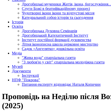
Дрогобицькі мученики
Житія, ікона, богослужіння..
Слуги Божі
в беатифікаційному процесі
Чудотворні ікони
ікони та відпустові місця
Катедральний собор
історія та сьогодення
Історія
Освіта
Дрогобицька Духовна Семінарія
Дрогобицький Катехитичний Інститут
Інститут постійної формації духовенства
Літня іконописна школа
церковне мистецтво
Садок «Ангелятко»
дошкільна освіта
Медіа
"Жива вода"
єпархіальна газета
"З любов'ю у світ"
єпархіальна молодіжна газета
Музей
Документи
Інструкції
НПФ "Покрова"
Питання експерту
відповідає Наталя Копичин
Проповідь на Неділю після В
(2025)