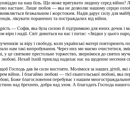
 відповіддю на наш біль. Що може врятувати людину серед війни
ково настане. Лише любов — яка не дозволяє нашому серцю озлоби
 виявляється безжальним і жорстоким. Надія дарує силу для майб
женців, лікувати поранених та постраждалих від війни.
ість — Софія, яка була силою й підтримкою для юних дочок і мате
 віри і надії. Світ дивиться на нас і питає: «Звідки у цього наро
 мучеників за віру і свободу, коли українські матері повторюють
ло нам такі випробування. Через них ми маємо очиститися, зміцни
ні, у це святкове престольне торжество, звернімося до святих м
 любові. Нехай їхній приклад надихає нас на щоденне несення св
, щоб Господь дав їм сили вистояти. Молімося за наших дітей, які
рем війни. І благаймо любові — тієї євангельської любові, яка пер
юбові, Боже благословення перебуває з нашим многостраждальним
ини над брехнею, добра над злом. А благодать Господа нашого І