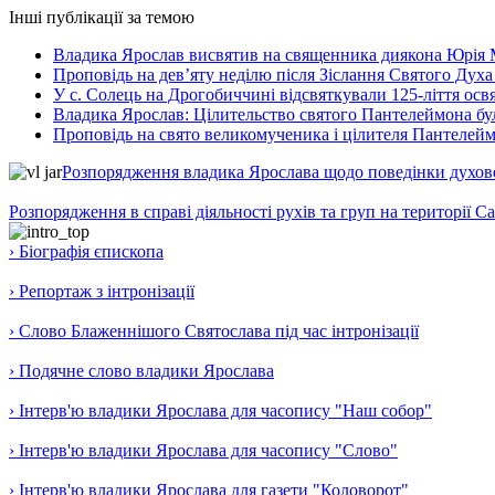
Інші публікації за темою
Владика Ярослав висвятив на священника диякона Юрія 
Проповідь на дев’яту неділю після Зіслання Святого Духа
У с. Солець на Дрогобиччині відсвяткували 125-ліття ос
Владика Ярослав: Цілительство святого Пантелеймона бу
Проповідь на свято великомученика і цілителя Пантелей
Розпорядження владика Ярослава щодо поведінки духовен
Розпорядження в справі діяльності рухів та груп на території 
› Біографія єпископа
› Репортаж з інтронізації
› Слово Блаженнішого Святослава під час інтронізації
› Подячне слово владики Ярослава
› Інтерв'ю владики Ярослава для часопису "Наш собор"
› Інтерв'ю владики Ярослава для часопису "Слово"
› Інтерв'ю владики Ярослава для газети "Коловорот"