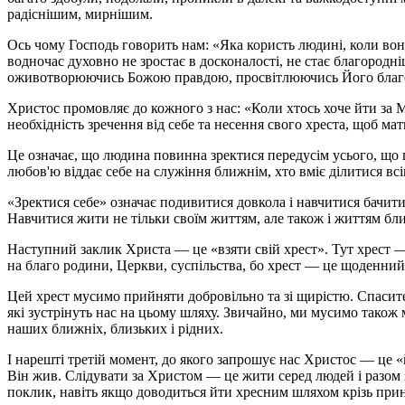
радіснішим, мирнішим.
Ось чому Господь говорить нам: «Яка користь людині, коли вона
водночас духовно не зростає в досконалості, не стає благоро
оживотворюючись Божою правдою, просвітлюючись Його благодат
Христос промовляє до кожного з нас: «Коли хтось хоче йти за М
необхідність зречення від себе та несення свого хреста, щоб м
Це означає, що людина повинна зректися передусім усього, що по
любов'ю віддає себе на служіння ближнім, хто вміє ділитися всі
«Зректися себе» означає подивитися довкола і навчитися бачити 
Навчитися жити не тільки своїм життям, але також і життям бл
Наступний заклик Христа — це «взяти свій хрест». Тут хрест —
на благо родини, Церкви, суспільства, бо хрест — це щоденний п
Цей хрест мусимо прийняти добровільно та зі щирістю. Спасите
які зустрінуть нас на цьому шляху. Звичайно, ми мусимо також
наших ближніх, близьких і рідних.
І нарешті третій момент, до якого запрошує нас Христос — це «
Він жив. Слідувати за Христом — це жити серед людей і разом 
поклик, навіть якщо доводиться йти хресним шляхом крізь при