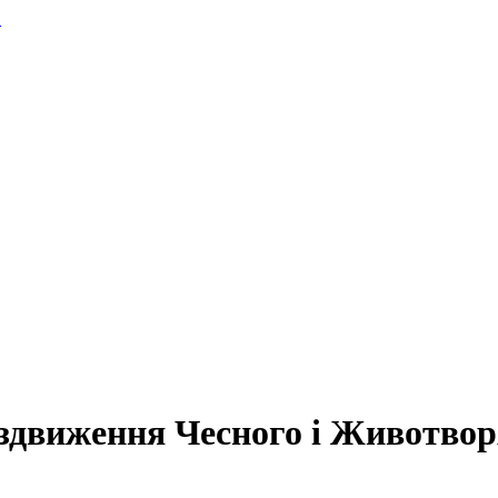
.
оздвиження Чесного і Животво