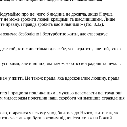
Подумаймо про це: чого б людина не досягла, якщо її душа
обут не може зробити людей кращими та щасливішими. Лише
правду, і правда зробить вас вільними!» (Йо. 8,32).
 означає безболісно і безтурботно жити, але стверджує
е той, хто живе тільки для себе, усе втратить, але той, хто з
успіхами, але й інших, які також мають свої радощі та печалі.
 нам у житті. Це також праця, яка вдосконалює людину, праця
иття і працю за покликанням і мужньо перемагати всі труднощі,
воїм милосердям полегшив наші скорботи чи зменшив страждання
ого, старатися у всьому уподібнитися до Нього, жити так, як
 означає завжди бути готовим відповісти «так» на Божий