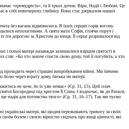
чає «премудрість», та її трьох дочок: Віри, Надії і Любові. Це
, має в собі невичерпну глибину. Вона стає дзеркалом наших
ата без вагань відмовилися. В їхніх серцях горів вогонь
ишалися непохитними. А свята мати Софія, стоячи поруч і
х іти дорогою за Христом до кінця. Її серце розривалося від
чат і їхньої матері назавжди залишилися взірцем святості в
х слів: «Бо хто захоче спасти свою душу, той її погубить; а хто
род проходить через страшні випробування війни. Ми бачимо
і болю через втрату дому, батька чи матері.
житись не хоче, бо їх уже немає» (Єр. 31, 15). Цей плач
святої Богородиці під хрестом Її Сина. І водночас, як до Рахилі,
є ще надія для потомства твого» (Єр. 31, 16–17). Так ми чуємо
сні українські матері, які щодня переживають тривогу за своїх
своїм болем і своєю вірністю свідчать про вищі цінності, які