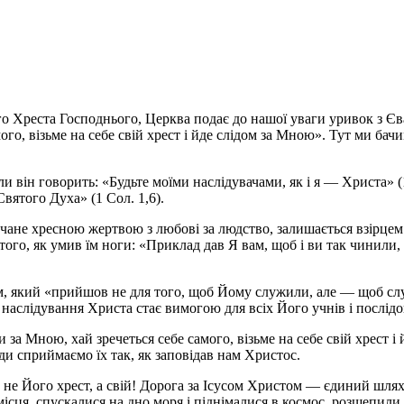
 Хреста Господнього, Церква подає до нашої уваги уривок з Єва
ого, візьме на себе свій хрест і йде слідом за Мною». Тут ми ба
 він говорить: «Будьте моїми наслідувачами, як і я — Христа» (1 
вятого Духа» (1 Сол. 1,6).
чане хресною жертвою з любові за людство, залишається взірцем 
того, як умив їм ноги: «Приклад дав Я вам, щоб і ви так чинили,
, який «прийшов не для того, щоб Йому служили, але — щоб служ
ртви наслідування Христа стає вимогою для всіх Його учнів і посл
 за Мною, хай зречеться себе самого, візьме на себе свій хрест 
ди сприймаємо їх так, як заповідав нам Христос.
 не Його хрест, а свій! Дорога за Ісусом Христом — єдиний шлях 
місця, спускалися на дно моря і піднімалися в космос, розщепил