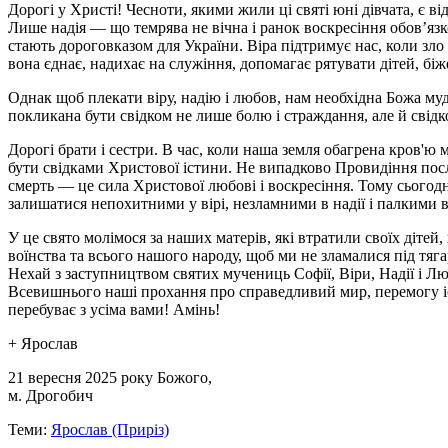
Дорогі у Христі! Чесноти, якими жили ці святі юні дівчата, є
Лише надія — що темрява не вічна і ранок воскресіння обов’яз
стають дороговказом для України. Віра підтримує нас, коли зло
вона єднає, надихає на служіння, допомагає рятувати дітей, бі
Однак щоб плекати віру, надію і любов, нам необхідна Божа мудр
покликана бути свідком не лише болю і страждання, але й свідком
Дорогі брати і сестри. В час, коли наша земля обагрена кров'ю
бути свідками Христової істини. Не випадково Провидіння посла
смерть — це сила Христової любові і воскресіння. Тому сьогод
залишатися непохитними у вірі, незламними в надії і палкими в
У це свято молімося за наших матерів, які втратили своїх дітей
воїнства та всього нашого народу, щоб ми не зламалися під тяга
Нехай з заступництвом святих мучениць Софії, Віри, Надії і Л
Всевишнього наші прохання про справедливий мир, перемогу іст
перебуває з усіма вами! Амінь!
+ Ярослав
21 вересня 2025 року Божого,
м. Дрогобич
Теми:
Ярослав (Приріз)