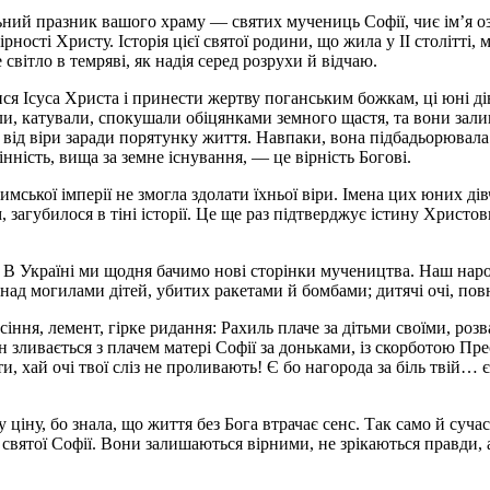
ний празник вашого храму — святих мучениць Софії, чиє ім’я озна
ірності Христу. Історія цієї святої родини, що жила у II столітті
світло в темряві, як надія серед розрухи й відчаю.
 Ісуса Христа і принести жертву поганським божкам, ці юні дівч
или, катували, спокушали обіцянками земного щастя, та вони зал
від віри заради порятунку життя. Навпаки, вона підбадьорювала ї
інність, вища за земне існування, — це вірність Богові.
имської імперії не змогла здолати їхньої віри. Імена цих юних дів
, загубилося в тіні історії. Це ще раз підтверджує істину Христови
но. В Україні ми щодня бачимо нові сторінки мучеництва. Наш на
 над могилами дітей, убитих ракетами й бомбами; дитячі очі, повн
ння, лемент, гірке ридання: Рахиль плаче за дітьми своїми, розва
ін зливається з плачем матері Софії за доньками, із скорботою Пре
и, хай очі твої сліз не проливають! Є бо нагорода за біль твій… 
 ціну, бо знала, що життя без Бога втрачає сенс. Так само й суча
вятої Софії. Вони залишаються вірними, не зрікаються правди, а 