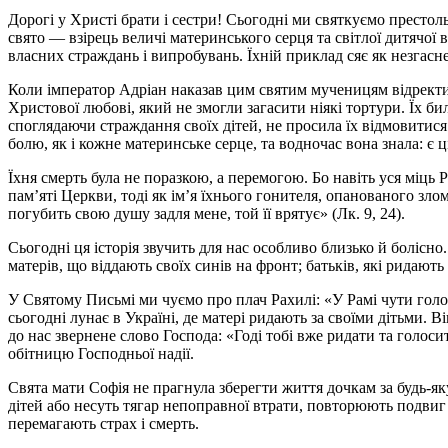
Дорогі у Христі брати і сестри! Сьогодні ми святкуємо престоль
свято — взірець величі материнського серця та світлої дитячої в
власних страждань і випробувань. Їхній приклад сяє як незгасне 
Коли імператор Адріан наказав цим святим мученицям відректися
Христової любові, який не змогли загасити ніякі тортури. Їх б
споглядаючи страждання своїх дітей, не просила їх відмовитися 
болю, як і кожне материнське серце, та водночас вона знала: є ц
Їхня смерть була не поразкою, а перемогою. Бо навіть уся міць Р
пам’яті Церкви, тоді як ім’я їхнього гонителя, опанованого злом
погубить свою душу задля мене, той її врятує» (Лк. 9, 24).
Сьогодні ця історія звучить для нас особливо близько й боліс
матерів, що віддають своїх синів на фронт; батьків, які ридають
У Святому Письмі ми чуємо про плач Рахилі: «У Рамі чути голосі
сьогодні лунає в Україні, де матері ридають за своїми дітьми. В
до нас звернене слово Господа: «Годі тобі вже ридати та голосит
обітницю Господньої надії.
Свята мати Софія не прагнула зберегти життя дочкам за будь-яку
дітей або несуть тягар непоправної втрати, повторюють подвиг с
перемагають страх і смерть.