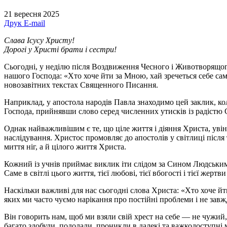
21 вересня 2025
Друк
E-mail
Слава Ісусу Христу!
Дорогі у Христі брати і сестри!
Сьогодні, у неділю після Воздвиження Чесного і Животворящого
нашого Господа: «Хто хоче йти за Мною, хай зречеться себе сам
новозавітних текстах Священного Писання.
Наприклад, у апостола народів Павла знаходимо цей заклик, коли
Господа, прийнявши слово серед численних утисків із радістю С
Однак найважливішим є те, що ціле життя і діяння Христа, увін
наслідування. Христос промовляє до апостолів у світлиці після 
миття ніг, а й цілого життя Христа.
Кожний із учнів приймає виклик іти слідом за Сином Людським
Саме в світлі цього життя, тієї любові, тієї вбогості і тієї же
Наскільки важливі для нас сьогодні слова Христа: «Хто хоче йти
яких ми часто чуємо нарікання про постійні проблеми і не завж
Він говорить нам, щоб ми взяли свій хрест на себе — не чужий,
багато здобули, подолали, проникли в далекі та важкодоступні 