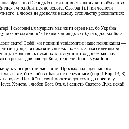
? Лише віра— що Господь із нами в цих страшних випробуваннях.
тися і уподібнитися до ворога. Сьогодні ці три чесноти
утнього, а любов не дозволяє нашому суспільству розсипатися:
рі. І сьогодні ця мудрість має жити серед нас, бо Україна
ду така незламність?» І наша відповідь має бути одна: від Бога.
 подвиг святої Софії, ми повинні усвідомити: наше покликання —
тися у вірі та показати світові, що є сила, яка сильніша за
учениць з молитвою: нехай їхнє заступництво допоможе нам
ого хреста з довірою до Бога, терпеливістю і мужністю.
 живуть у непростий час війни. Просімо надії для нашого
емагає все, бо «любов ніколи не переминає» (пор. 1 Кор. 13, 8).
 народом. Нехай їхні святі молитви донесуть до престолу
суса Христа, і любов Бога Отця, і єдність Святого Духа нехай