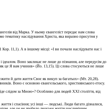
нгелія від Марка. У ньому євангеліст передає нам слова
чимо тематику наслідування Христа, яка виразно присутня у
Кор. 11,1). А в іншому місці: «І ви почали наслідувати нас і
і ідеалом. Воно закликає не лише до пізнання, але передусім до
 як це Я вам учинив» (Йо. 13,15). Ці слова стосуються не лише
ити й дати життя Своє як викуп за багатьох» (Мт. 20,28).
ідовників. Воно є основою євангельського, християнського етосу.
і йде слідом за Мною»? Особливо для людей ХХІ століття, від
життя і спасіння; усі інші — людські. Люди багато дізналися,
и атом, але це не зробило людське життя щасливішим,