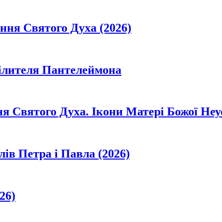
ання Святого Духа (2026)
цілителя Пантелеймона
ня Святого Духа. Ікони Матері Божої Неу
лів Петра і Павла (2026)
26)