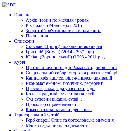
Головна
Архів новин
по місяцях / роках
Рік Божого Милосердя
2016
Зворотній зв'язок
написати нам листа
Посилання
Єпископи
Ярослав (Приріз)
правлячий архиєрей
Григорій (Комар)
(2014 - 2025 рр.)
Юліан (Вороновський)
(1993 - 2011 рр.)
Курія
Протосинкел
прот. д-р Роман Андрійовський
Єпархіальний собор
історія та рішення соборів
Канцелярія
кацлер, віце-канцлер, архіварій
Економат
економ, помічник, референт
Пресвітерська рада
учасники ради
Колегія радників
учасники колегії
Суд
судовий вікарій, судді...
Промотор справедливості
Комісії
голови комісій, діяльність
Територіальний устрій
Герб єпархії
Опис та богословське значення
Мапа єпархії
поділ на деканати
Святині