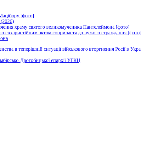
Мацібору [фото]
 (2026)
вячення храму святого великомученика Пантелеймона [фото]
ло євхаристійним актом сопричастя до чужого страждання [фото
мона
ства в теперішній ситуації військового вторгнення Росії в Укра
Самбірсько-Дрогобицької єпархії УГКЦ