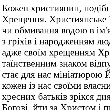
Кожен християнин, подібн
Хрещення. Християнське 
чи обмивання водою в ім'
з гріхів і народженням л
адже своїм хрещенням Хри
таїнственним знаком відп
стає для нас мініатюрою 
кожен із нас своїми влас
хресних батьків зрікся ди
Богові, йти за Христом і 