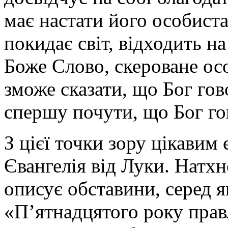
має настати його особиста
покидає світ, відходить н
Боже Слово, скероване осо
зможе сказати, що Бог го
спершу почути, що Бог го
З цієї точки зору цікавим 
Євангелія від Луки. Натх
описує обставини, серед 
«П’ятнадцятого року правл