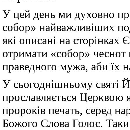
У цей день ми духовно пр
собор» найважливіших под
які описані на сторінках 
отримати «собор» чеснот ц
праведного мужа, аби їх н
У сьогоднішньому святі 
прославляється Церквою як
пророків печать, серед н
Божого Слова Голос. Так