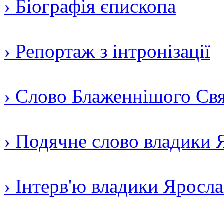
› Біографія єпископа
› Репортаж з інтронізації
› Слово Блаженнішого Свят
› Подячне слово владики 
› Інтерв'ю владики Яросл