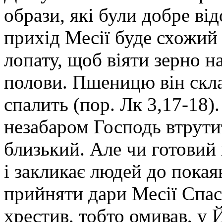
образи, які були добре від
прихід Месії буде схожий 
лопату, щоб віяти зерно н
полови. Пшеницю він склад
спалить (пор. Лк 3,17-18)
незабаром Господь втрутит
близький. Але чи готовий 
і закликає людей до покая
прийняти дари Месії Спас
хрестив, тобто омивав, у Й