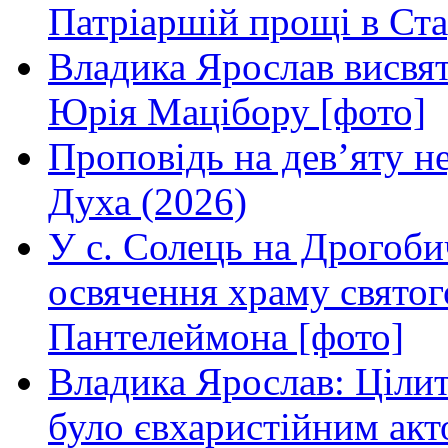
Патріаршій прощі в Ста
Владика Ярослав висвя
Юрія Мацібору [фото]
Проповідь на дев’яту н
Духа (2026)
У с. Солець на Дрогоби
освячення храму свято
Пантелеймона [фото]
Владика Ярослав: Ціли
було євхаристійним акт