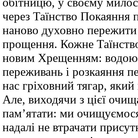
обітницю, у своєму милос
через Таїнство Покаяння 
наново духовно пережити
прощення. Кожне Таїнство
новим Хрещенням: водою 
переживань і розкаяння пе
нас гріховний тягар, який
Але, виходячи з цієї очищ
пам’ятати: ми очищуємося
надалі не втрачати присут