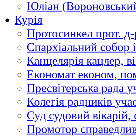
Юліан (Вороновськи
Курія
Протосинкел
прот. д
Єпархіальний собор
Канцелярія
кацлер, в
Економат
економ, по
Пресвітерська рада
у
Колегія радників
учас
Суд
судовий вікарій, с
Промотор справедлив