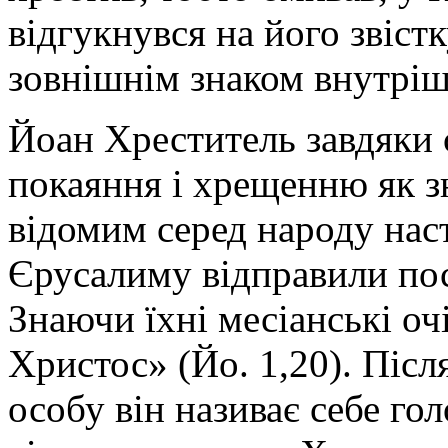
відгукнувся на його звіст
зовнішнім знаком внутріш
Йоан Хреститель завдяки с
покаяння і хрещенню як з
відомим серед народу нас
Єрусалиму відправили посл
Знаючи їхні месіанські оч
Христос» (Йо. 1,20). Піс
особу він називає себе го