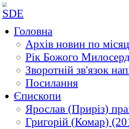
Головна
Архів новин
по місяц
Рік Божого Милосер
Зворотній зв'язок
нап
Посилання
Єпископи
Ярослав (Приріз)
пра
Григорій (Комар)
(20