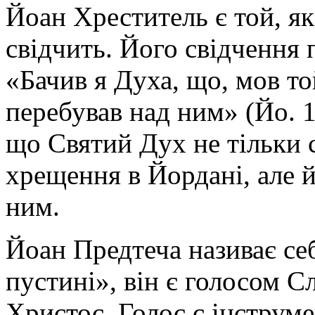
Йоан Хреститель є той, як
свідчить. Його свідчення 
«Бачив я Духа, що, мов той
перебував над ним» (Йо. 1
що Святий Дух не тільки с
хрещення в Йордані, але й
ним.
Йоан Предтеча називає се
пустині», він є голосом С
Христос. Голос є інструме