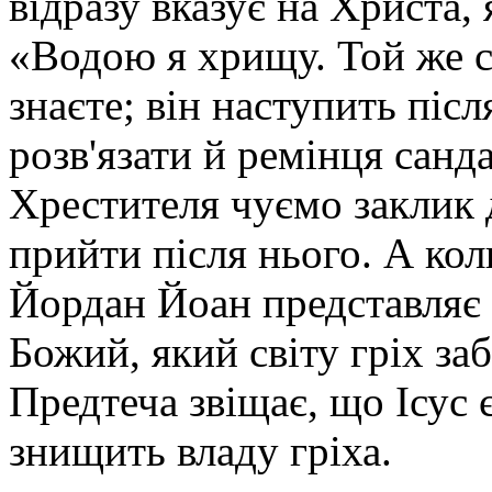
відразу вказує на Христа, 
«Водою я хрищу. Той же ст
знаєте; він наступить післ
розв'язати й ремінця санда
Хрестителя чуємо заклик д
прийти після нього. А ко
Йордан Йоан представляє
Божий, який світу гріх за
Предтеча звіщає, що Ісус
знищить владу гріха.