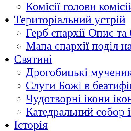
Комісії
голови комісі
Територіальний устрій
Герб єпархії
Опис та 
Мапа єпархії
поділ н
Святині
Дрогобицькі мучени
Слуги Божі
в беатиф
Чудотворні ікони
іко
Катедральний собор
Історія