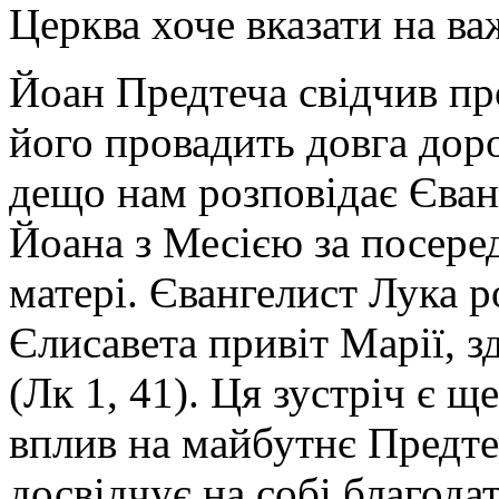
Церква хоче вказати на ва
Йоан Предтеча свідчив про
його провадить довга доро
дещо нам розповідає Єванг
Йоана з Месією за посер
матері. Євангелист Лука р
Єлисавета привіт Марії, з
(Лк 1, 41). Ця зустріч є щ
вплив на майбутнє Предте
досвідчує на собі благодат