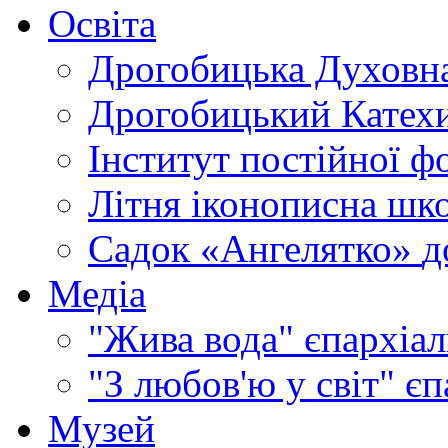
Освіта
Дрогобицька Духовна
Дрогобицький Катехи
Інститут постійної ф
Літня іконописна шк
Садок «Ангелятко»
д
Медіа
"Жива вода"
єпархіал
"З любов'ю у світ"
єп
Музей