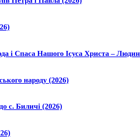
лів Петра і Павла (2026)
26)
да і Спаса Нашого Ісуса Христа – Людин
ського народу (2026)
о с. Биличі (2026)
26)