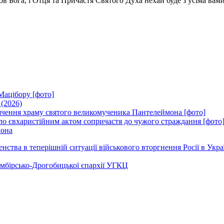
ов Бога, і Отця та Причастя Святого Духа нехай буде з усіма вами
Мацібору [фото]
 (2026)
вячення храму святого великомученика Пантелеймона [фото]
ло євхаристійним актом сопричастя до чужого страждання [фото
мона
ства в теперішній ситуації військового вторгнення Росії в Укра
Самбірсько-Дрогобицької єпархії УГКЦ