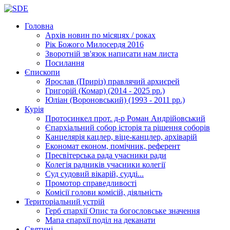
Головна
Архів новин
по місяцях / роках
Рік Божого Милосердя
2016
Зворотній зв'язок
написати нам листа
Посилання
Єпископи
Ярослав (Приріз)
правлячий архиєрей
Григорій (Комар)
(2014 - 2025 рр.)
Юліан (Вороновський)
(1993 - 2011 рр.)
Курія
Протосинкел
прот. д-р Роман Андрійовський
Єпархіальний собор
історія та рішення соборів
Канцелярія
кацлер, віце-канцлер, архіварій
Економат
економ, помічник, референт
Пресвітерська рада
учасники ради
Колегія радників
учасники колегії
Суд
судовий вікарій, судді...
Промотор справедливості
Комісії
голови комісій, діяльність
Територіальний устрій
Герб єпархії
Опис та богословське значення
Мапа єпархії
поділ на деканати
Святині