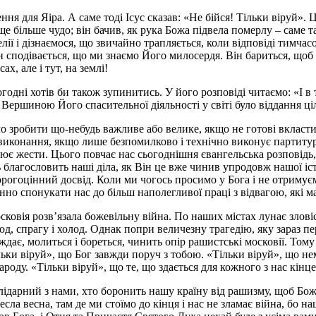
я для Яіра. А саме тоді Ісус сказав: «Не бійся! Тільки віруй». Ц
 ще більше чудо; він бачив, як рука Божа підвела померлу – саме 
ії і дізнаємося, що звичайно трапляється, коли відповіді тимчас
н сподівається, що ми знаємо Його милосердя. Він бариться, щоб 
х, але і тут, на землі!
годні хотів би також зупинитись. У його розповіді читаємо: «І в 
 Вершиною Його спасительної діяльності у світі було віддання ціл
о зробити що-небудь важливе або велике, якщо не готові вкласти 
виконання, якщо лише безпомилково і технічно виконує партитур
є жести. Цього повчає нас сьогоднішня євангельська розповідь, 
 благословить наші діла, як Він це вже чинив упродовж нашої іс
орогоцінний досвід. Коли ми чогось просимо у Бога і не отримуєм
но спонукати нас до більш наполегливої праці з відвагою, які м
московія розв’язала божевільну війна. По наших містах лунає злов
лод, спрагу і холод. Однак попри величезну трагедію, яку зараз п
дає, молиться і бореться, чинить опір рашистські московії. Тому 
льки віруй», що Бог завжди поруч з тобою. «Тільки віруй», що не
оду. «Тільки віруй», що те, що здається для кожного з нас кінце
олідарний з нами, хто боронить нашу країну від рашизму, щоб Бож
ла весна, там де ми стоїмо до кінця і нас не зламає війна, бо на