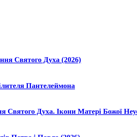
ання Святого Духа (2026)
цілителя Пантелеймона
ня Святого Духа. Ікони Матері Божої Неу