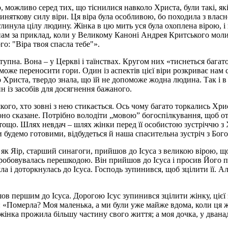
, можливо серед тих, що тіснилися навколо Христа, були такі, як
няткову силу віри. Ця віра була особливою, бо походила з власн
глинула цілу людину. Жінка в цю мить уся була охоплена вірою, і 
у нам за приклад, коли у Великому Каноні Андрея Критського мол
го: "Віра твоя спасла тебе"».
доступна. Вона – у Церкві і таїнствах. Кругом них «тиснеться баг
, може переносити гори. Один із аспектів цієї віри розкриває на
о Христа, твердо знала, що їй не допоможе жодна людина. Так і 
ин із засобів для досягнення бажаного.
кого, хто зовні з нею стикається. Ось чому багато торкались Хри
ю воно сказане. Потрібно володіти „мовою” богоспілкування, щоб 
тощо. Шлях невдач – шлях жінки перед її особистою зустріччю з 
и будемо готовими, відбудеться й наша спасительна зустріч з Бого
як Яір, старший синагоги, прийшов до Ісуса з великою вірою, щ
ипробовувалась перешкодою. Він прийшов до Ісуса і просив Його 
ла і доторкнулась до Ісуса. Господь зупинився, щоб зцілити її. А
ов першим до Ісуса. Дорогою Ісус зупинився зцілити жінку, цієї
 «Померла? Моя маленька, а ми були уже майже вдома, коли ця жі
ця жінка прожила більшу частину свого життя; а моя дочка, у дван