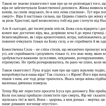
Також не знаємо (євангелист нам про це не розповідає) того, що
віра не забезпечували Божественної допомоги. Жінка виявила ви
князів, на синів людських, бо в них нема спасіння». Тут віра по
смерті». Віра її настільки сильна, що Церква ставить цю жінк
за ризи Христові, щоб визволитись тобі від ран і почути від Ньо
Але й сьогодні, дві тисячі років опісля, Божа сила відкрита і 
кожен має достатню віру, яка, дозрівши хоча б до зерна гірчиці
безапеляційною, як і віра кровоточивої, котра, наближаючись д
повинні очікувати тільки на Божу силу, а не сприймати її як од
Божественна Сила – не сліпа стихія, що механічно пронизує вся
усі, але сприймають і розуміють тільки ті, хто знає мову, яко
здобувається важкими зусиллями, невдачами, розчаруваннями, 
отримуємо. Не треба розчаровуватись, бо рано чи пізно, коли м
Також євангелист Лука згадує нам про ще одну важливу подію, 
випробовується наша віра? Так сталось і з Яіром! Його віра в
пішов з ним, але тоді дещо трапилось. Якась хвора жінка підійш
маленька дівчинка померла.
Тепер Яір міг перестати просити Ісуса про допомогу. Він прийш
Коли посланці прийшли сповістити про смерть, Яір міг сказати:
зцілилась тієї ж миті. Вона – здорова, а моя донька – мертва; 
наше домашнє вогнище опустіло».