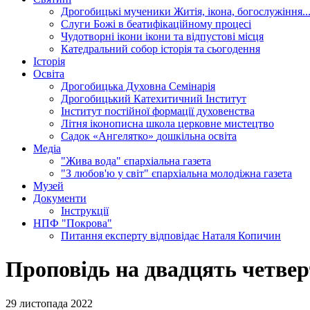
Дрогобицькі мученики
Житія, ікона, богослужіння..
Слуги Божі
в беатифікаційному процесі
Чудотворні ікони
ікони та відпустові місця
Катедральний собор
історія та сьогодення
Історія
Освіта
Дрогобицька Духовна Семінарія
Дрогобицький Катехитичний Інститут
Інститут постійної формації духовенства
Літня іконописна школа
церковне мистецтво
Садок «Ангелятко»
дошкільна освіта
Медіа
"Жива вода"
єпархіальна газета
"З любов'ю у світ"
єпархіальна молодіжна газета
Музей
Документи
Інструкції
НПФ "Покрова"
Питання експерту
відповідає Наталя Копичин
Проповідь на двадцять четвер
29 листопада 2022