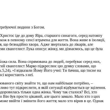
требуючої людини з Богом.
Христос іде до дому Яіра, старшого синагоги, серед натовпу
ож в певному сенсі втрачена для життя. Вона живе в ізоляції,
, що безнадійно хвора. Адже зверталась до лікарів, але
кими євангелист Лука описує жінку, ми дізнаємось, що це була
Божа сила. Вона спрямована до людей, перебуває серед них,
вятий євангелист Марко підкреслює цю думку словами, що
.5,24), «І відказали Йому Його учні: Ти бачиш, що тисне на
сі користають з неї.
ваного світу знайти те, що нам найбільше потрібно, –
во тут підкреслити, в якій ситуації відбувається це зцілення.
здоровилась тільки одна жінка. Чому так сталося? Всі, хто
о Він був просто цікавий, але цього замало. Мало хто з цих
же ввійти і змінити його життя; мало хто вірив в це. Однак