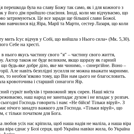
я перешкода була на славу Божу так само, як і для кожного з
так у його дім прийшло спасіння. Іноді, коли ми відчуваємо, що
ово затримуються. Це все заради ще більшої слави Божої.
ми навчилися від Яіра, Марії та Марти, сестер Лазаря, що коли
ту мить Ісус відчув у Собі, що вийшла з Нього сила» (Мк. 5,30).
ого Себе на хресті.
в нього якусь частину свого "я" – частину свого життя,
у. Актор також не буде великим, якщо щоразу як гарний
що будь-яке добре діло, яке ми чинимо, – синергійне. Воно –
торії. Але навіть безплідні зусилля не можна вважати марними.
о, то необов’язково тому, що Він нам цього не благословить.
ала кровоточива і старший синагоги Яір.
існий гуркіт вибухів і тривожний звук сирен. Наші міста
ереживаємо, наш народ не занепадає духом і не впадає у розпач.
сьогодні Господь говорить і нам: «Не бійся! Тільки віруй». З
має нічого занадто важкого для Господа. «Тільки віруй», що
м, є тільки початком для Бога.
а любов усіх нас кріпила, щоб наша надія не маліла, а наша віра
ша віра єднає у Бозі серця, щоб Україна навіки жила, бо Україна