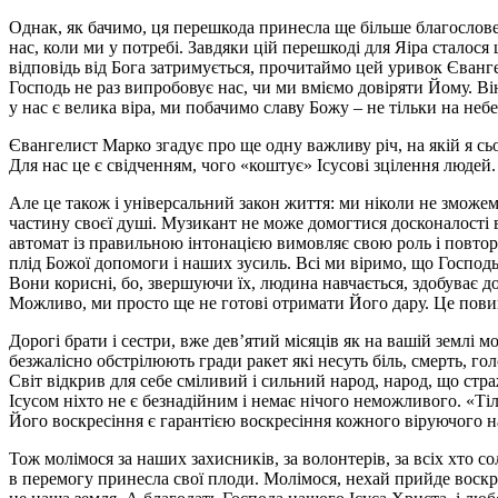
Однак, як бачимо, ця перешкода принесла ще більше благословенн
нас, коли ми у потребі. Завдяки цій перешкоді для Яіра сталося
відповідь від Бога затримується, прочитаймо цей уривок Євангел
Господь не раз випробовує нас, чи ми вміємо довіряти Йому. Ві
у нас є велика віра, ми побачимо славу Божу – не тільки на небеса
Євангелист Марко згадує про ще одну важливу річ, на якій я сьо
Для нас це є свідченням, чого «коштує» Ісусові зцілення людей.
Але це також і універсальний закон життя: ми ніколи не зможем
частину своєї душі. Музикант не може домогтися досконалості 
автомат із правильною інтонацією вимовляє свою роль і повторю
плід Божої допомоги і наших зусиль. Всі ми віримо, що Господь
Вони корисні, бо, звершуючи їх, людина навчається, здобуває д
Можливо, ми просто ще не готові отримати Його дару. Це повин
Дорогі брати і сестри, вже дев’ятий місяців як на вашій землі 
безжалісно обстрілюють гради ракет які несуть біль, смерть, го
Світ відкрив для себе сміливий і сильний народ, народ, що страж
Ісусом ніхто не є безнадійним і немає нічого неможливого. «Ті
Його воскресіння є гарантією воскресіння кожного віруючого нар
Тож молімося за наших захисників, за волонтерів, за всіх хто с
в перемогу принесла свої плоди. Молімося, нехай прийде воскрес