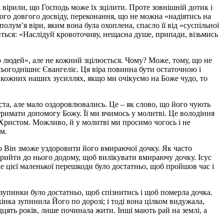
і вірили, що Господь може їх зцілити. Проте зовнішній дотик і
ого довгого досвіду, переконання, що не можна «надіятись на
полум’я віри, яким вона була охоплена, спасло її від «суспільної
иться: «Наслідуй кровоточиву, нещасна душе, припади, візьмись
ато людей», але не кожний зцілюється. Чому? Може, тому, що не
м сьогоднішнє Євангеліє. Ця віра повинна бути остаточною і
в кожних наших зусиллях, якщо ми очікуємо на Боже чудо, то
ста, але мало оздоровлювались. Це – як слово, що його чують
отримати допомогу Божу. Її ми вчимось у молитві. Це володіння
Христом. Можливо, й у молитві ми просимо чогось і не
м.
о Він зможе уздоровити його вмираючої дочку. Як часто
прийти до нього додому, щоб вилікувати вмираючу дочку. Ісус
ле цієї маленької перешкоди було достатньо, щоб пройшов час і
 зупинки було достатньо, щоб спізнитись і щоб померла дочка.
нка зупинила Його по дорозі; і тоді вона цілком видужала,
адцять років, лише починала жити. Інші мають рай на землі, а