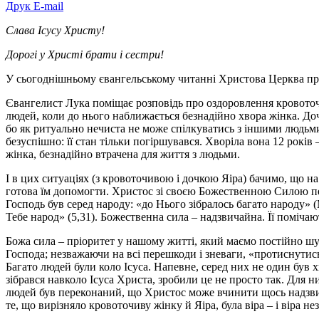
Друк
E-mail
Слава Ісусу Христу!
Дорогі у Христі брати і сестри!
У сьогоднішньому євангельському читанні Христова Церква про
Євангелист Лука поміщає розповідь про оздоровлення кровоточив
людей, коли до нього наближається безнадійно хвора жінка. Доч
бо як ритуально нечиста не може спілкуватись з іншими людьми. 
безуспішно: її стан тільки погіршувався. Хворіла вона 12 років
жінка, безнадійно втрачена для життя з людьми.
І в цих ситуаціях (з кровоточивою і дочкою Яіра) бачимо, що н
готова їм допомогти. Христос зі своєю Божественною Силою пе
Господь був серед народу: «до Нього зібралось багато народу» 
Тебе народ» (5,31). Божественна сила – надзвичайна. Її помічают
Божа сила – пріоритет у нашому житті, який маємо постійно шу
Господа; незважаючи на всі перешкоди і зневаги, «протиснутись»
Багато людей були коло Ісуса. Напевне, серед них не один був х
зібрався навколо Ісуса Христа, зробили це не просто так. Для 
людей був переконаний, що Христос може вчинити щось надзвича
те, що вирізняло кровоточиву жінку й Яіра, була віра – і віра не