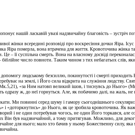
понує нашій ласкавій увазі надзвичайну благовість – зустріч по
ої жінки всередині розповіді про воскресіння дочки Яіра. Ісус 
ка Яіра померла, вона втрачена для життя. Кровоточива жінка так
Це – її суспільна смерть. Вона на власному досвіді переконалася
 – біблійне число повноти. Таким чином з тих небагатьох слів, я
а допомогу людському безсиллю, покинутості і смерті приходить 
ребуває на землі, і Його сила відкрита на служіння людству. С
(Мк.5,21), «за Ним натовп великий ішов, і тиснувсь до Нього» (Мк
ь одразу ж, до неї горнуться. Але, як побачимо далі, на жаль, не в
кати. Ми повинні серед шуму і гамору сьогоднішнього секуляризо
 і «доторкнутись» до Нього, як це зробила кровоточива. Як важли
ворий і не один потребував чогось, не один Його торкався, але о
них Він був надзвичайний, а тому притягував. Можливо, для деког
йне для нього; мало хто бачив у ньому Божественну силу, яка мо
звичайна.