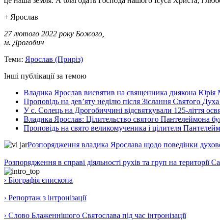
це наша земля. А благодать Господа нашого Ісуса Христа, і люб
+ Ярослав
27 лютого 2022 року Божого,
м. Дрогобич
Теми:
Ярослав (Приріз)
Інші публікації за темою
Владика Ярослав висвятив на священника диякона Юрія 
Проповідь на дев’яту неділю після Зіслання Святого Духа
У с. Солець на Дрогобиччині відсвяткували 125-ліття ос
Владика Ярослав: Цілительство святого Пантелеймона бу
Проповідь на свято великомученика і цілителя Пантелей
Розпорядження владика Ярослава щодо поведінки духовен
Розпорядження в справі діяльності рухів та груп на території 
› Біографія єпископа
› Репортаж з інтронізації
› Слово Блаженнішого Святослава під час інтронізації