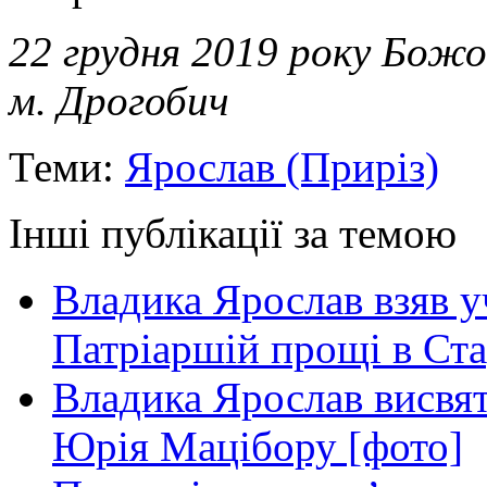
22 грудня 2019 року Божо
м. Дрогобич
Теми:
Ярослав (Приріз)
Інші публікації за темою
Владика Ярослав взяв у
Патріаршій прощі в Ста
Владика Ярослав висвя
Юрія Мацібору [фото]