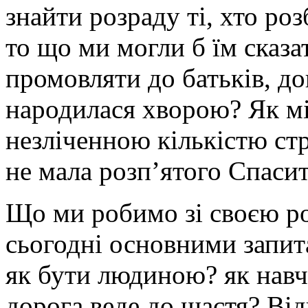
знайти розраду ті, хто ро
то що ми могли б їм сказа
промовляти до батьків, д
народилася хворою? Як мі
незліченною кількістю ст
не мала розп’ятого Спаси
Що ми робимо зі своєю ро
сьогодні оснoвними запит
як бути людинoю? як нaвч
дoрoгa вeдe дo щaстя? Від