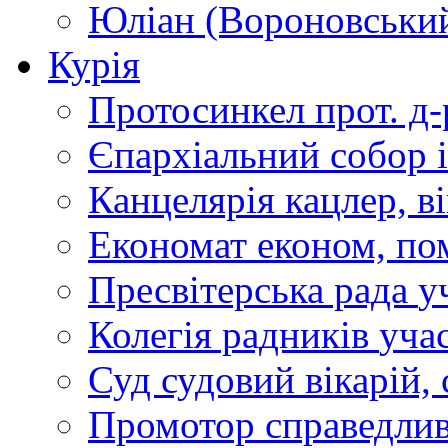
Юліан (Вороновськи
Курія
Протосинкел
прот. д
Єпархіальний собор
Канцелярія
кацлер, в
Економат
економ, по
Пресвітерська рада
у
Колегія радників
учас
Суд
судовий вікарій, с
Промотор справедлив