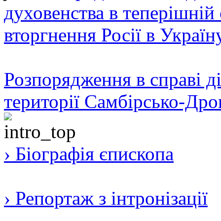
духовенства в теперішній 
вторгнення Росії в Україн
Розпорядження в справі ді
території Самбірсько-Дро
› Біографія єпископа
› Репортаж з інтронізації