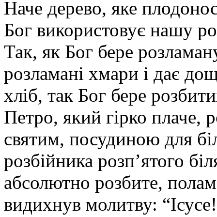
Наче дерево, яке плодоно
Бог використовує нашу ро
Так, як Бог бере розламан
розламані хмари і дає до
хліб, так Бог бере розбит
Петро, який гірко плаче, 
святим, посудиною для бі
розбійника розп’ятого біл
абсолютно розбите, полам
видихнув молитву: “Ісусе