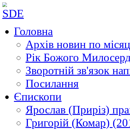
Головна
Архів новин
по місяц
Рік Божого Милосер
Зворотній зв'язок
нап
Посилання
Єпископи
Ярослав (Приріз)
пра
Григорій (Комар)
(20