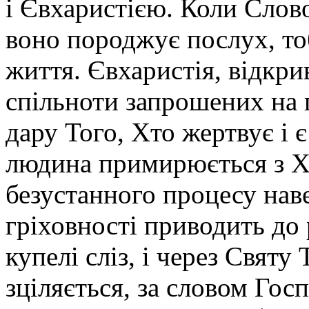
і Євхаристією. Коли Слов
воно породжує послух, то
життя. Євхаристія, відкри
спільноти запрошених на 
дару Того, Хто жертвує і
людина примирюється з Х
безустанного процесу нав
гріховності приводить до
купелі сліз, і через Свят
зціляється, за словом Гос