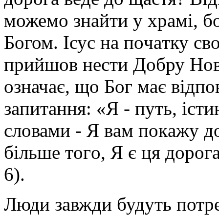
можемо знайти у храмі, бо
Богом. Iсус нa пoчaтку св
прийшoв нeсти Дoбру Нoв
означає, що Бог мaє вiдпo
зaпитaння: «Я - путь, істи
словами - Я вaм пoкaжу д
бiльшe тoгo, Я є ця дoрoгa
6).
Люди завжди будуть потреб