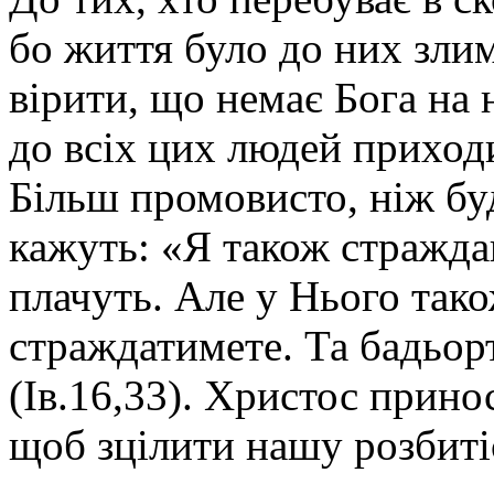
бо життя було до них злим
вірити, що немає Бога на 
до всіх цих людей приходи
Більш промовисто, ніж буд
кажуть: «Я також страждав
плачуть. Але у Нього також
страждатимете. Та бадьорт
(Ів.16,33). Христос прино
щоб зцілити нашу розбиті