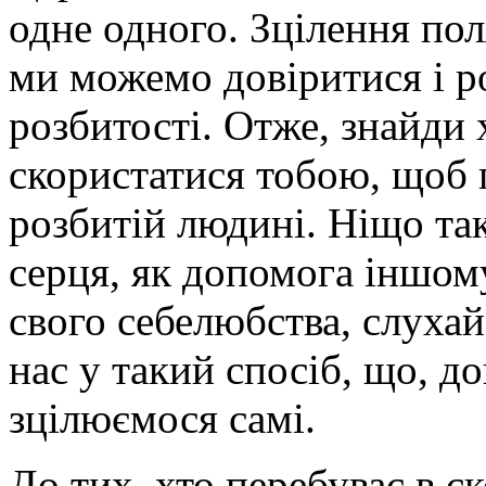
одне одного. Зцілення пол
ми можемо довіритися і ро
розбитості. Отже, знайди 
скористатися тобою, щоб 
розбитій людині. Ніщо так
серця, як допомога іншом
свого себелюбства, слуха
нас у такий спосіб, що, 
зцілюємося самі.
До тих, хто перебуває в ск