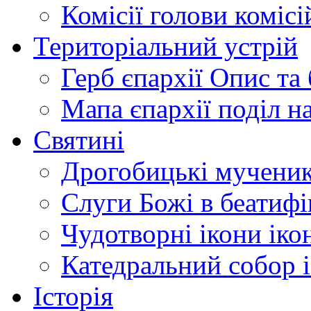
Комісії
голови комісі
Територіальний устрій
Герб єпархії
Опис та 
Мапа єпархії
поділ н
Святині
Дрогобицькі мучени
Слуги Божі
в беатиф
Чудотворні ікони
іко
Катедральний собор
Історія