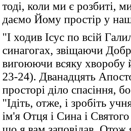
тоді, коли ми є розбиті, 
даємо Йому простір у наш
"І ходив Ісус по всій Гали
синагогах, звіщаючи Доб
вигоюючи всяку хворобу й
23-24). Дванадцять Апосто
просторі діло спасіння, б
"Ідіть, отже, і зробіть уч
ім'я Отця і Сина і Святого
що я вам заповідав. Отож я