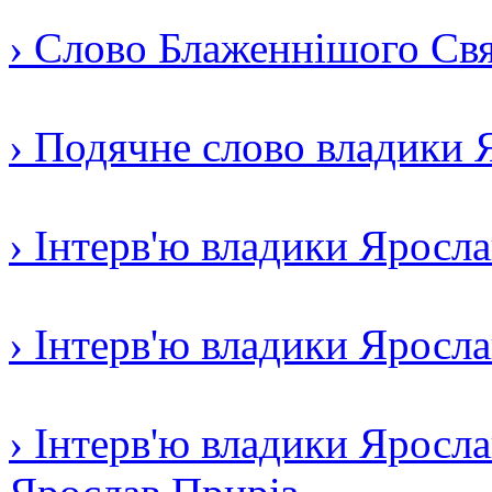
› Слово Блаженнішого Свят
› Подячне слово владики 
› Інтерв'ю владики Яросл
› Інтерв'ю владики Яросл
› Інтерв'ю владики Яросла