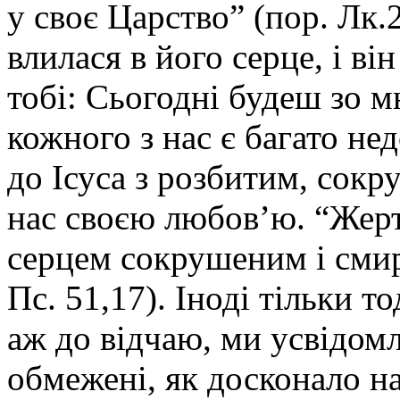
у своє Царство” (пор. Лк.
влилася в його серце, і ві
тобі: Сьогодні будеш зо м
кожного з нас є багато не
до Ісуса з розбитим, сок
нас своєю любов’ю. “Жерт
серцем сокрушеним і смир
Пс. 51,17). Іноді тільки то
аж до відчаю, ми усвідом
обмежені, як досконало на