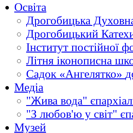
Освіта
Дрогобицька Духовна
Дрогобицький Катехи
Інститут постійної ф
Літня іконописна шк
Садок «Ангелятко»
д
Медіа
"Жива вода"
єпархіал
"З любов'ю у світ"
єп
Музей