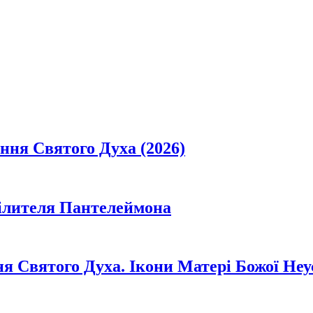
ання Святого Духа (2026)
цілителя Пантелеймона
ня Святого Духа. Ікони Матері Божої Неу