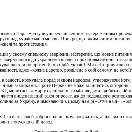
країнського Парламенту всупереч численним застереженням прове
аруги над українською мовою. Прикро, що таким чином питання 
ожнечі та протистояння.
зацій у своєму спільному зверненні застерегли, що мовне питан
в, звернувшись до української влади з проханням не вносити дан
увавши хвилю протестів по цілій Україні. Ми всі з тривогою спо
вності, адже «кожне царство, розділене в собі самому, не встоїть
 і в радості, крокувала поряд зі своїм народом, утверджуючи його
тичними закликами. Проте Церква не може залишатись осторонь і 
КЦ молитись за мир у суспільстві та між людьми і робити свій п
 в життя вищеназваний законопроект, аж до подальшого розпоряд
 моління за Україну, відмовляючи в цьому намірі «Отче наш» і «
та всіх людей доброї волі не розчаровуватись, а відважно стоя
ли не опускав свій народ.
Благословення Господнє на Вас!