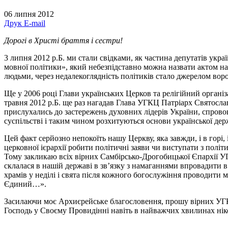
06 липня 2012
Друк
E-mail
Дорогі в Христі браття і сестри!
3 липня 2012 р.Б. ми стали свідками, як частина депутатів у
мовної політики», який небезпідставно можна назвати актом н
людьми, через недалекоглядність політиків стало джерелом вор
Ще у 2006 році Глави українських Церков та релігійний органі
травня 2012 р.
Б. ще раз нагадав Глава УГКЦ Патріарх Святосла
прислухались до застережень духовних лідерів України, спровок
суспільстві і таким чином розхитуються основи української держа
Цей факт серйозно непокоїть нашу Церкву, яка завжди, і в горі,
церковної ієрархії робити політичні заяви чи виступати з полі
Тому закликаю всіх вірних Самбірсько-Дрогобицької Єпархії УГ
склалася в нашій державі в зв’язку з намаганнями впровадити
храмів у неділі і свята після кожного богослужіння проводити
Єдиний…».
Засилаючи моє Архиєрейське благословення, прошу вірних УГКЦ 
Господь у Своєму Провидінні навіть в найважчих хвилинах ніко