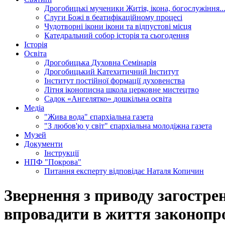
Дрогобицькі мученики
Житія, ікона, богослужіння..
Слуги Божі
в беатифікаційному процесі
Чудотворні ікони
ікони та відпустові місця
Катедральний собор
історія та сьогодення
Історія
Освіта
Дрогобицька Духовна Семінарія
Дрогобицький Катехитичний Інститут
Інститут постійної формації духовенства
Літня іконописна школа
церковне мистецтво
Садок «Ангелятко»
дошкільна освіта
Медіа
"Жива вода"
єпархіальна газета
"З любов'ю у світ"
єпархіальна молодіжна газета
Музей
Документи
Інструкції
НПФ "Покрова"
Питання експерту
відповідає Наталя Копичин
Звернення з приводу загострен
впровадити в життя законопро