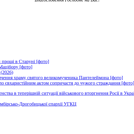
 прощі в Старуні [фото]
Мацібору [фото]
 (2026)
вячення храму святого великомученика Пантелеймона [фото]
ло євхаристійним актом сопричастя до чужого страждання [фото
ства в теперішній ситуації військового вторгнення Росії в Укра
Самбірсько-Дрогобицької єпархії УГКЦ