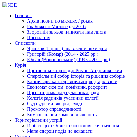
Головна
Архів новин
по місяцях / роках
Рік Божого Милосердя
2016
Зворотній зв'язок
написати нам листа
Посилання
Єпископи
Ярослав (Приріз)
правлячий архиєрей
Григорій (Комар)
(2014 - 2025 рр.)
Юліан (Вороновський)
(1993 - 2011 рр.)
Курія
Протосинкел
прот. д-р Роман Андрійовський
Єпархіальний собор
історія та рішення соборів
Канцелярія
кацлер, віце-канцлер, архіварій
Економат
економ, помічник, референт
Пресвітерська рада
учасники ради
Колегія радників
учасники колегії
Суд
судовий вікарій, судді...
Промотор справедливості
Комісії
голови комісій, діяльність
Територіальний устрій
Герб єпархії
Опис та богословське значення
Мапа єпархії
поділ на деканати
Святині