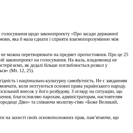
ла голосування щодо законопроекту «Про засади державної
мови, яка б мала єднати і сприяти взаємопорозумінню між
ня не можна перетворювати на предмет протистояння. Про це
25
ий законопроект на голосування. На жаль, владоможці не
стерігаємо, як дедалі більше поглиблюється розкол у
ся» (Мт. 12, 25).
 гідність і національно-культурну самобутність. Не є завданням
мовчати, коли нехтуються основні права українського народу.
осильний внесок у його розбудову. З огляду на ситуацію, що
ження, благословляю парохам, адміністраторам, настоятелям
Богородице Діво» та співаючи молитву-гімн «Боже Великий,
ти на захисті своїх основоположних прав, пам’ятаючи, що