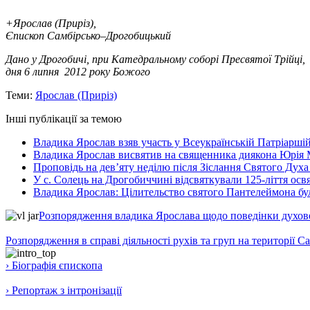
+Ярослав (Приріз),
Єпископ Самбірсько–Дрогобицький
Дано у Дрогобичі, при Катедральному соборі Пресвятої Трійці,
дня 6 липня 2012 року Божого
Теми:
Ярослав (Приріз)
Інші публікації за темою
Владика Ярослав взяв участь у Всеукраїнській Патріаршій
Владика Ярослав висвятив на священника диякона Юрія 
Проповідь на дев’яту неділю після Зіслання Святого Духа
У с. Солець на Дрогобиччині відсвяткували 125-ліття ос
Владика Ярослав: Цілительство святого Пантелеймона бу
Розпорядження владика Ярослава щодо поведінки духовен
Розпорядження в справі діяльності рухів та груп на території 
› Біографія єпископа
› Репортаж з інтронізації