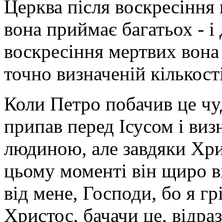
Церква після воскресіння
вона приймає багатьох - і 
воскресіння мертвих вона
точно визначеній кількості
Коли Петро побачив це чуд
припав перед Ісусом і виз
людиною, але завдяки Хри
цьому моменті він щиро в
від мене, Господи, бо я г
Христос, бачачи це, відра