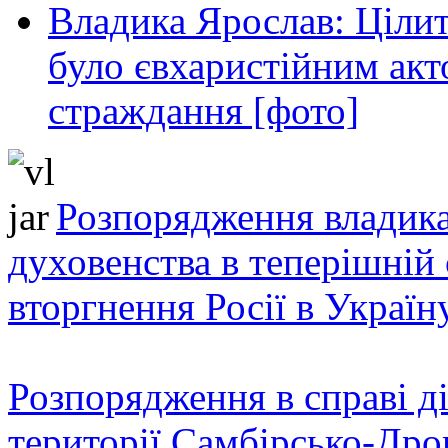
Владика Ярослав: Ціли
було євхаристійним акт
страждання [фото]
Розпорядження владика
духовенства в теперішній 
вторгнення Росії в Україн
Розпорядження в справі ді
території Самбірсько-Дро