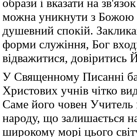
образи і вказати на зв'язо
можна уникнути з Божою
душевний спокій. Заклик
форми служіння, Бог входит
відважитися, довіритись Й
У Священному Писанні ба
Христових учнів чітко вид
Саме його човен Учитель 
народу, що залишається на
широкому морі цього світу