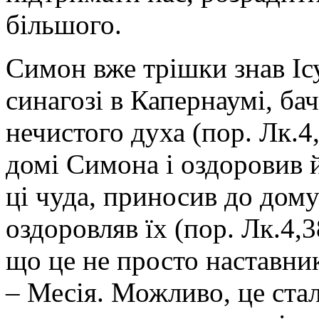
більшого.
Симон вже трішки знав Ісу
синагозі в Капернаумі, бач
нечистого духа (пор. Лк.4,
домі Симона і оздоровив й
ці чуда, приносив до дом
оздоровляв їх (пор. Лк.4,
що це не просто наставни
– Месія. Можливо, це ста