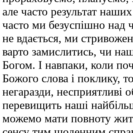
але часто результат наших
часто ми безуспішно над 
не вдається, ми стривожен
варто замислитись, чи на
Богом. І навпаки, коли п
Божого слова і поклику, т
негаразди, несприятливі об
перевищить наші найбільш
можемо мати повноту жит
сенсу тим щоденним справ