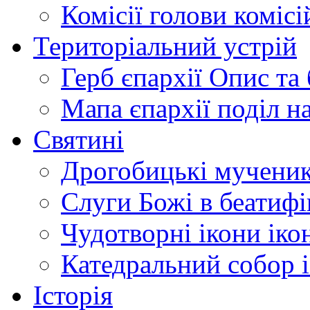
Комісії
голови комісі
Територіальний устрій
Герб єпархії
Опис та 
Мапа єпархії
поділ н
Святині
Дрогобицькі мучени
Слуги Божі
в беатиф
Чудотворні ікони
іко
Катедральний собор
Історія