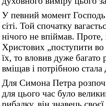
духовного виміру цього з
У певний момент Господь
сіті. Той спочатку вагаєть
нічого не впіймав. Проте, 
Христових „поступити во г
їх, то вловив дуже багато р
вміщав і потрібною стала
Для Симона Петра розпоча
для цього час було велики
рибалку, він знавець своєї