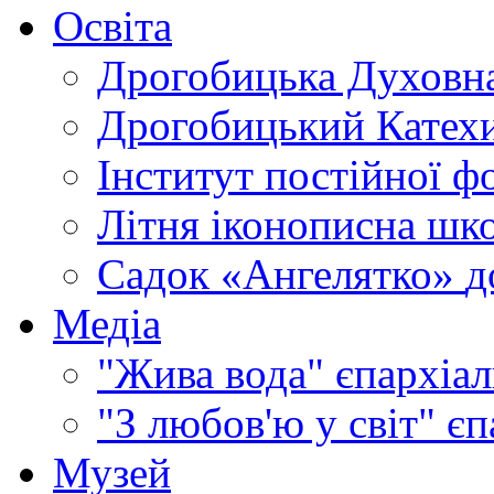
Освіта
Дрогобицька Духовна
Дрогобицький Катехи
Інститут постійної ф
Літня іконописна шк
Садок «Ангелятко»
д
Медіа
"Жива вода"
єпархіал
"З любов'ю у світ"
єп
Музей