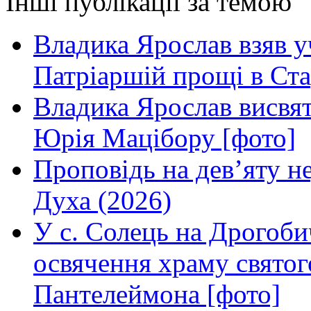
Інші публікації за темою
Владика Ярослав взяв у
Патріаршій прощі в Ста
Владика Ярослав висвя
Юрія Мацібору [фото]
Проповідь на дев’яту н
Духа (2026)
У с. Солець на Дрогоби
освячення храму свято
Пантелеймона [фото]