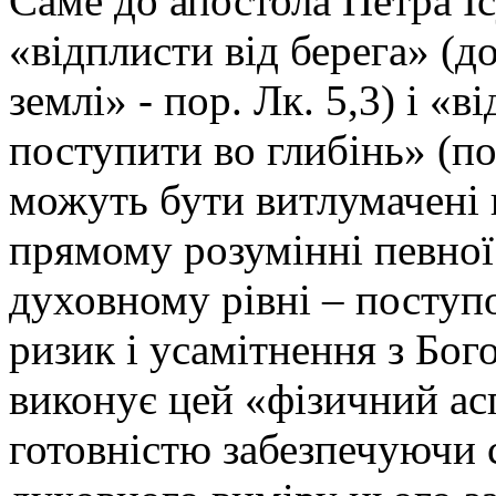
Саме до апостола Петра Іс
«відплисти від берега» (д
землі» - пор. Лк. 5,3) і «
поступити во глибінь» (по
можуть бути витлумачені н
прямому розумінні певної 
духовному рівні – поступо
ризик і усамітнення з Бог
виконує цей «фізичний асп
готовністю забезпечуючи 