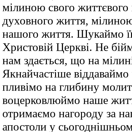
мілиною свого життєвого
духовного життя, мілиною 
нашого життя. Шукаймо її
Христовій Церкві. Не бійм
нам здається, що на мілин
Якнайчастіше віддаваймо 
пливімо на глибину молит
воцерковлюймо наше життя
отримаємо нагороду за наш
апостоли у сьогоднішньом