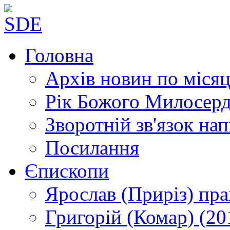
Головна
Архів новин
по місяц
Рік Божого Милосер
Зворотній зв'язок
нап
Посилання
Єпископи
Ярослав (Приріз)
пра
Григорій (Комар)
(20