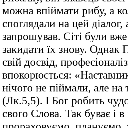
можна впіймати рибу, а ко
споглядали на цей діалог, 
запрошував. Сіті були вже
закидати їх знову. Однак 
свій досвід, професіоналі
впокорюється: «Наставник
нічого не піймали, але на 
(Лк.5,5). І Бог робить чуд
свого Слова. Так буває і 
прораховуємо, плануємо, 