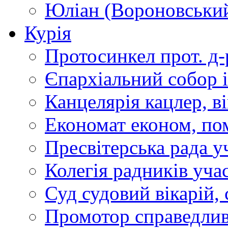
Юліан (Вороновськи
Курія
Протосинкел
прот. д
Єпархіальний собор
Канцелярія
кацлер, в
Економат
економ, по
Пресвітерська рада
у
Колегія радників
учас
Суд
судовий вікарій, с
Промотор справедлив