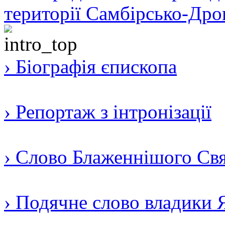
території Самбірсько-Дро
› Біографія єпископа
› Репортаж з інтронізації
› Слово Блаженнішого Свят
› Подячне слово владики 