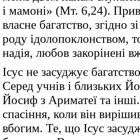
і мамоні» (Мт. 6,24). Прив
власне багатство, згідно 
роду ідолопоклонством, т
надія, любов закорінені вже
Ісус не засуджує багатство 
Серед учнів і близьких Й
Йосиф з Ариматеї та інші.
спасіння, коли він виріш
вбогим. Те, що Ісус засуд