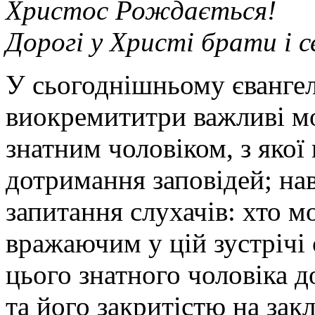
Христос Рождається!
Дорогі у Христі брати і 
У сьогоднішньому єванге
виокремититри важливі мом
знатним чоловіком, з якої
дотримання заповідей; нав
запитання слухачів: хто 
вражаючим у цій зустрічі 
цього знатного чоловіка д
та його закритістю на зак