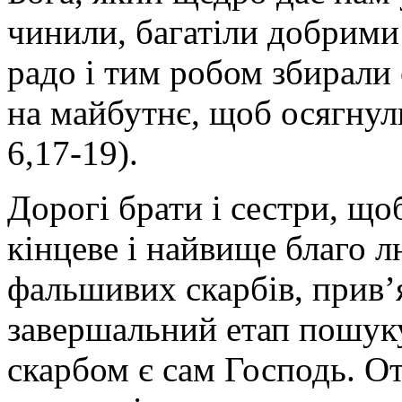
чинили, багатіли добрими 
радо і тим робом збирали 
на майбутнє, щоб осягнул
6,17-19).
Дорогі брати і сестри, що
кінцеве і найвище благо л
фальшивих скарбів, прив’я
завершальний етап пошуку,
скарбом є сам Господь. О