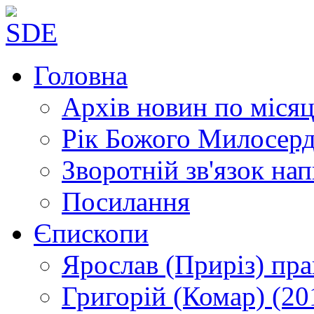
Головна
Архів новин
по місяц
Рік Божого Милосер
Зворотній зв'язок
нап
Посилання
Єпископи
Ярослав (Приріз)
пра
Григорій (Комар)
(20