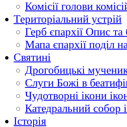
Комісії
голови комісі
Територіальний устрій
Герб єпархії
Опис та 
Мапа єпархії
поділ н
Святині
Дрогобицькі мучени
Слуги Божі
в беатиф
Чудотворні ікони
іко
Катедральний собор
Історія