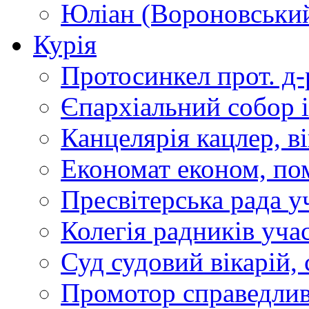
Юліан (Вороновськи
Курія
Протосинкел
прот. д
Єпархіальний собор
Канцелярія
кацлер, в
Економат
економ, по
Пресвітерська рада
у
Колегія радників
учас
Суд
судовий вікарій, с
Промотор справедлив