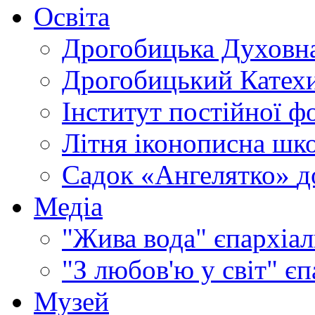
Освіта
Дрогобицька Духовна
Дрогобицький Катехи
Інститут постійної ф
Літня іконописна шк
Садок «Ангелятко»
д
Медіа
"Жива вода"
єпархіал
"З любов'ю у світ"
єп
Музей