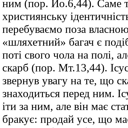
ним (пор. Йо.6,44). Саме
християнську ідентичність,
перебуваємо поза власною
«шляхетний» багач є поді
поті свого чола на полі, ал
скарб (пор. Мт.13,44). Ісу
звернув увагу на те, що ск
знаходиться перед ним. Іс
іти за ним, але він має ст
бракує: продай усе, що ма