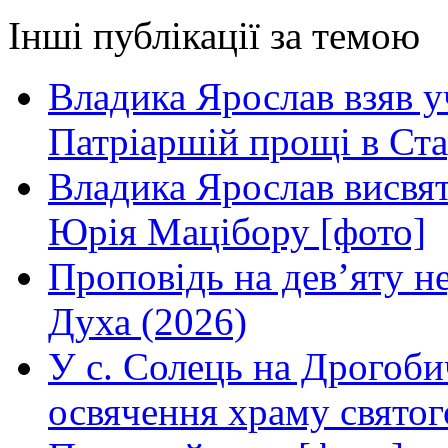
Інші публікації за темою
Владика Ярослав взяв у
Патріаршій прощі в Ста
Владика Ярослав висвя
Юрія Мацібору [фото]
Проповідь на дев’яту н
Духа (2026)
У с. Солець на Дрогоби
освячення храму свято