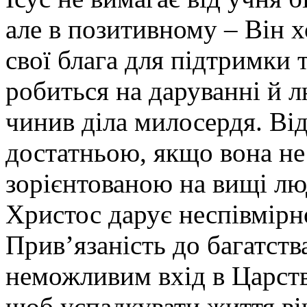
але в позитивному – Він 
свої блага для підтримки 
робиться на даруванні й л
чинив діла милосердя. Від
достатньою, якщо вона не
зорієнтованою на вищі люд
Христос дарує неспівмірн
Прив’язаність до багатств
неможливим вхід в Царст
щоб успадкувати життя ві