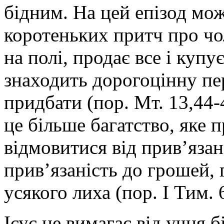
бідним. На цей епізод мож
коротеньких притч про чо
на полі, продає все і купу
знаходить дорогоцінну пер
придбати (пор. Мт. 13,44-
це більше багатство, яке 
відмовитися від прив’язан
прив’язаність до грошей, 
усякого лиха (пор. І Тим. 
Ісус не вимагає від учня б