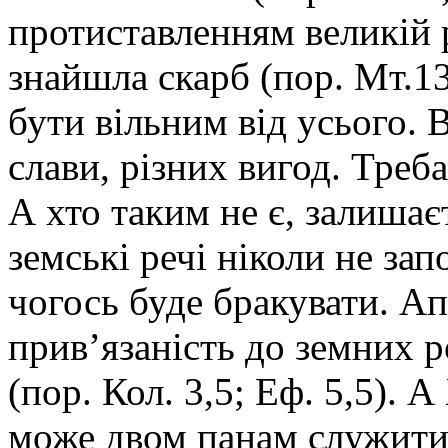
протиставленням великій р
знайшла скарб (пор. Мт.13
бути вільним від усього. 
слави, різних вигод. Треба
А хто таким не є, залиша
земські речі ніколи не за
чогось буде бракувати. А
прив’язаність до земних 
(пор. Кол. 3,5; Еф. 5,5). 
може двом панам служити