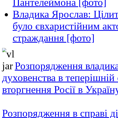
Пантелеймона [фото]
Владика Ярослав: Ціли
було євхаристійним акт
страждання [фото]
Розпорядження владика
духовенства в теперішній 
вторгнення Росії в Україн
Розпорядження в справі ді